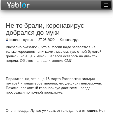
Разместить статью
Войти
Не то брали, коронавирус
Неделя
добрался до муки
Месяц
fromnorthcyprus
—
27.03.2020
—
Коронавирус
Рейтинги
Внезапно оказалось, что в России надо запасаться не
только керосином, спичками , мылом, туалетной бумагой,
Архив
гречкой, но еще и мукой. Запасов осталось на две- три
недели.
Об этом написали многие СМИ
Фототоп
Видеотоп
Поразительно, что еще 18 марта Российская гильдия
пекарей и кондитеров уверяла, что дефицит невозможен.
Похоже, проклятый коронавирус даст всем , пардон,
просраться по полной программе.
Оно и правда. Лучше умирать от голода, чем от кашля. Нет