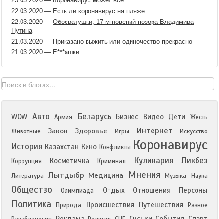
23.03.2020
—
Коронавирус может все
22.03.2020
—
Есть ли коронавирус на пляже
22.03.2020
—
Обосратушки, 17 мгновений позора Владимира
Путина
21.03.2020
—
Приказано выжить или одиночество прекрасно
21.03.2020
—
Е​***ашки
Авто
Беларусь
WOW
Бизнес
Видео
Дети
Армия
Жесть
Интернет
Закон
Здоровье
Животные
Игры
Искусство
Коронавирус
История
Казахстан
Кино
Конфликты
Кулинария
Ликбез
Косметичка
Коррупция
Криминал
Мнения
Лытдыбр
Медицина
Литература
Музыка
Наука
Общество
Отдых
Отношения
Персоны
Олимпиада
Политика
Происшествия
Путешествия
Природа
Разное
Реклама
Сиськи
События
Спорт