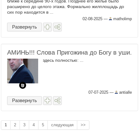
ближе к середине 90-х годов. Позднее его жильё было
расширено до целого этажа. Формально жилплощадь до
сих пор находится в ...
02-08-2025
—
matholimp
Развернуть
АМИНЬ!!! Слова Пригожина до Богу в уши.
здесь полностью: ...
07-07-2025
—
antialle
Развернуть
1
2
3
4
5
следующая
>>