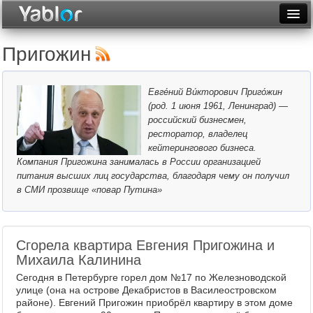
Разместить статью
Войти
Пригожин
Неделя
Евге́ний Ви́кторович Приго́жин
Месяц
(род. 1 июня 1961, Ленинград) —
российский бизнесмен,
Рейтинги
ресторатор, владелец
кейтерингового бизнеса.
Архив
Компания Пригожина занималась в России организацией
питания высших лиц государства, благодаря чему он получил
Фототоп
в СМИ прозвище «повар Путина»
Видеотоп
Сгорела квартира Евгения Пригожина и
Михаила Калинина
Сегодня в Петербурге горел дом №17 по Железноводской
улице (она на острове Декабристов в Василеостровском
районе). Евгений Пригожин приобрёл квартиру в этом доме