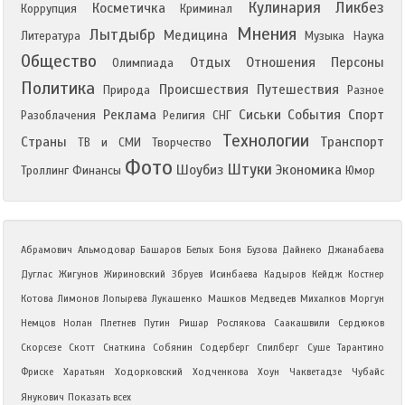
Кулинария
Ликбез
Косметичка
Коррупция
Криминал
Мнения
Лытдыбр
Медицина
Литература
Музыка
Наука
Общество
Отдых
Отношения
Персоны
Олимпиада
Политика
Происшествия
Путешествия
Природа
Разное
Реклама
Сиськи
События
Спорт
Разоблачения
Религия
СНГ
Технологии
Страны
Транспорт
ТВ и СМИ
Творчество
Фото
Штуки
Шоубиз
Экономика
Троллинг
Финансы
Юмор
Абрамович
Альмодовар
Башаров
Белых
Боня
Бузова
Дайнеко
Джанабаева
Дуглас
Жигунов
Жириновский
Збруев
Исинбаева
Кадыров
Кейдж
Костнер
Котова
Лимонов
Лопырева
Лукашенко
Машков
Медведев
Михалков
Моргун
Немцов
Нолан
Плетнев
Путин
Ришар
Рослякова
Саакашвили
Сердюков
Скорсезе
Скотт
Снаткина
Собянин
Содерберг
Спилберг
Суше
Тарантино
Фриске
Харатьян
Ходорковский
Ходченкова
Хоун
Чакветадзе
Чубайс
Янукович
Показать всех