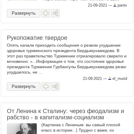
году — рыцарями Тевтонского ордена,
21-09-2021
—
pantv
которые построили свой замок на ...
Развернуть
Рукопожатие твердое
Опять начали приходить сообщения о резком ухудшении
здоровья туркменского президента Бердымухамедова. В
этот раз правительство Туркмении отреагировало свирепо и
мгновенно: «...Информация о том, что состояние здоровья
президента Туркмении Гурбангулы Бердымухамедова резко
ухудшилось, не ...
21-09-2021
—
el_murid
Развернуть
От Ленина к Сталину: через феодализм и
рабство - в капитализм-социализм
(Картинка с Лениным: вы самый плохой
класс в истории...) Трудно с вами, ох