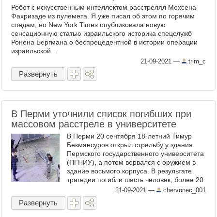
Робот с искусственным интеллектом расстрелял Мохсена
Фахризаде из пулемета. Я уже писал об этом по горячим
следам, но New York Times опубликовала новую
сенсационную статью израильского историка спецслужб
Ронена Бергмана о беспрецедентной в истории операции
израильской ...
21-09-2021
—
trim_c
Развернуть
В Перми уточнили список погибших при
массовом расстреле в университете
В Перми 20 сентября 18-летний Тимур
Бекмансуров открыл стрельбу у здания
Пермского государственного университета
(ПГНИУ), а потом ворвался с оружием в
здание восьмого корпуса. В результате
трагедии погибли шесть человек, более 20
были ранены Маргарита Геннадьевна
21-09-2021
—
chervonec_001
Энгаус, 66 лет, ...
Развернуть