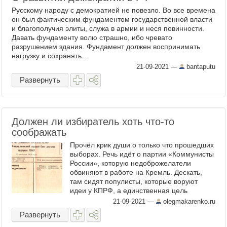
Русскому народу с демократией не повезло. Во все времена
он был фактическим фундаментом государственной власти
и благополучия элиты, служа в армии и неся повинности.
Давать фундаменту волю страшно, ибо чревато
разрушением здания. Фундамент должен воспринимать
нагрузку и сохранять ...
21-09-2021
—
bantaputu
Развернуть
Должен ли избиратель хоть что-то
соображать
Прочёл крик души о только что прошедших
выборах. Речь идёт о партии «Коммунисты
России», которую недоброжелатели
обвиняют в работе на Кремль. Дескать,
там сидят популисты, которые воруют
идеи у КПРФ, а единственная цель
существования этой партии — оттянуть
21-09-2021
—
olegmakarenko.ru
голоса у «настоящих» ...
Развернуть