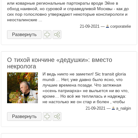
или коварные региональные партократы вроде Эйхе в
обход наивной, но суровой и справедливой Москвы - как до
сих пор голословно утверждают некоторые конспирологи и
неосталинские ...
21-09-2021
—
corporatelie
Развернуть
О тихой кончине «дедушки»: вместо
некролога
И ведь никто не заметил! Sic transit gloria
mundi … Нет, уже давно было ясно, что
лучшие времена позади. Что затяжная
«осень патриарха» не выльется ни во что,
кроме… Но всё же теплилась и надежда:
не настолько же он стар и болен , чтобы
именно вот так – тихо и незаметно. Р-р-раз
21-09-2021
—
a_nalgin
– И ...
Развернуть