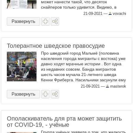
может нанести такой, что десяток
снайперов только удивится. Видимо, в
понимании этого британская империя
21-09-2021
—
vovachi
выпускала вполне промышленные ...
Развернуть
Толерантное шведское правосудие
Про шведский город Мальмё (половина
населения города мигранты с востока) уже
давно ходят мрачные истории . Вот одна
из недавних совсем. Банда мигрантов
шесть часов мучала 21-летнего шведа
Кенни Фриберга. Насильники засунули ему
в рот пистолет, а в задний проход бутылку
21-09-2021
—
masterok
от ...
Развернуть
Ополаскиватель для рта может защитить
от COVID-19, - учёные
Группа учёных заявила о том, что жидкость