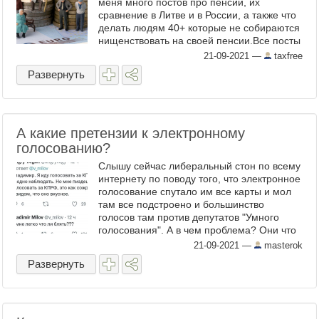
меня много постов про пенсии, их
сравнение в Литве и в России, а также что
делать людям 40+ которые не собираются
нищенствовать на своей пенсии.Все посты
на эту тему можно найти по тегу пенсии ...
21-09-2021
—
taxfree
Развернуть
А какие претензии к электронному
голосованию?
Слышу сейчас либеральный стон по всему
интернету по поводу того, что электронное
голосование спутало им все карты и мол
там все подстроено и большинство
голосов там против депутатов "Умного
голосования". А в чем проблема? Они что
не помнят, что... ...они сами призывали
21-09-2021
—
masterok
своих ...
Развернуть