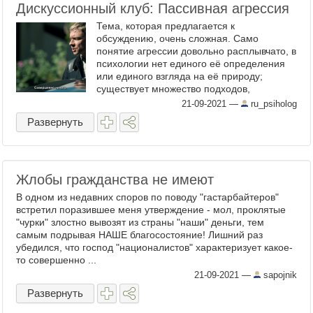
Дискуссионный клуб: Пассивная агрессия
Тема, которая предлагается к
обсуждению, очень сложная. Само
понятие агрессии довольно расплывчато, в
психологии нет единого её определения
или единого взгляда на её природу;
существует множество подходов,
рассматривающих это явление с разных
21-09-2021
—
ru_psiholog
сторон. Если попытаться дать наиболее ...
Развернуть
Жлобы гражданства не имеют
В одном из недавних споров по поводу "гастарбайтеров"
встретил поразившее меня утверждение - мол, проклятые
"чурки" злостно вывозят из страны "наши" деньги, тем
самым подрывая НАШЕ благосостояние! Лишний раз
убедился, что господ "националистов" характеризует какое-
то совершенно ...
21-09-2021
—
sapojnik
Развернуть