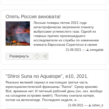
Опять Россия виновата!
Лесные пожары летом 2021 года
катастрофически загрязнили планету
выбросами углекислого газа. Одной из
главных причин произошедшего
исследователи из службы по изменению
климата Евросоюза Copernicus в своем
докладе назвали пожары в Сибири. Во как!
21-09-2021
—
seregalab
По данным аналитиков, в результате ...
Развернуть
"Shiroi Suna no Aquatope", е10, 2021.
Реально великий сериал и настоящая третья часть
юрисоциалистической франшизы "Лапок". Сразу красиво.
Всё, времени нет. И типчный рабочий день (он, хех. вообще
на соседнем островке живёт). Поэтому сначала катере,
потом на велосипеде. Последняя неделя, и ...
21-09-2021
—
rotten_k