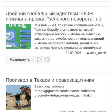
Двойной глобальный идиотизм: ООН
признала провал "зеленого поворота" но
Мы помним Парижское соглашение 2015,
"все на борьбу с углекислым газом".
Углеродные налоги и квоты на эмиссию,
закрытие автомобилестроительных линий
и квоты на электромобили, джунгли из
ветряков, черные пустыни из солнечных
панелей, триллионы долларов,
21-09-2021
—
alex_rozoff
перераспределенных в пользу ...
Развернуть
Произвол в Техасе и правозащитники
Там с картинками
https://jpgazeta.ru/aleksandr-rodzhers-
proizvol-v-tehase-i-pravozashhitniki/ ...