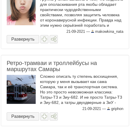
для ополаскивания рта якобы обладает
практически чудодейственными
свойствами, позволяя защитить человека
от коронавирусной инфекции. Правда над
этим нужно серьёзней поработать и
научно доказать. Исследователи, после
21-09-2021
—
makowkina_nata
собственного анализа ...
Развернуть
Ретро-трамваи и троллейбусы на
маршрутах Самары
Сложно описать ту степень восхищения,
которую у меня вызывает как сама
Самара, так и её транспортная система.
Но это просто невозможная классика:
Татры-Т3 и Зиу-682. И не просто Татры-Т3
и Зиу-682, а татры двухдверные а ЗиУ -
самой ранней модификации (Вэшки). Без
21-09-2021
—
griphon
...
Развернуть