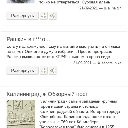
точно не отвертеться! Суровая длань
правосудия вот-вот опустится на его
21-09-2021
—
a_nalgin
плечо, а там и до карающего меча ...
Развернуть
Рашкин в г​***о...
Есть у нас коммунист. Ему на митинге выступать - а он лыка
не вяжет. Они его в Думу и избрали... Просто прекрасно:
Рашкин вышел на митинг КПРФ в пьяном в дрова виде.
21-09-2021
—
sandra_nika
Развернуть
Калининград ● Обзорный пост
К алининград - самый западный крупный
город нашей страны и столица
Калининградской области. История города
Кёнигсберга-Калининграда насчитывает
уже свыше 760 лет. Кёнигсберг
"Королевская гора" был основан в 1255