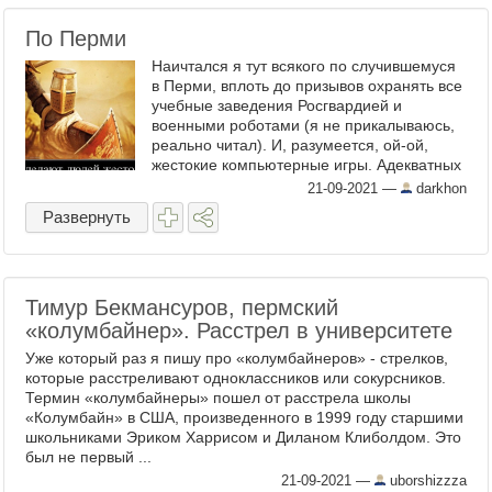
По Перми
Наичтался я тут всякого по случившемуся
в Перми, вплоть до призывов охранять все
учебные заведения Росгвардией и
военными роботами (я не прикалываюсь,
реально читал). И, разумеется, ой-ой,
жестокие компьютерные игры. Адекватных
мнений -- например, что такое надо
21-09-2021
—
darkhon
рассматривать именно ...
Развернуть
Тимур Бекмансуров, пермский
«колумбайнер». Расстрел в университете
Уже который раз я пишу про «колумбайнеров» - стрелков,
которые расстреливают одноклассников или сокурсников.
Термин «колумбайнеры» пошел от расстрела школы
«Колумбайн» в США, произведенного в 1999 году старшими
школьниками Эриком Харрисом и Диланом Клиболдом. Это
был не первый ...
21-09-2021
—
uborshizzza