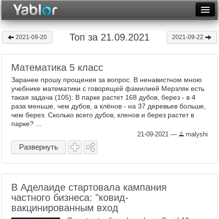
Разместить статью
Войти
Топ за 21.09.2021
2021-09-20
2021-09-22
Неделя
Математика 5 класс
Месяц
Заранее прошу прощения за вопрос. В ненавистном мною
Рейтинги
учебнике математики с говорящей фамилией Мерзляк есть
такая задача (105): В парке растет 168 дубов, берез - в 4
раза меньше, чем дубов, а клёнов - на 37 деревьев больше,
Архив
чем берез. Сколько всего дубов, кленов и берез растет в
парке? ...
Фототоп
21-09-2021
—
malyshi
Видеотоп
Развернуть
В Аделаиде стартовала кампания
частного бизнеса: "ковид-
вакцинированным вход