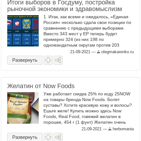
Итоги выборов в Госдуму, постройка
рыночной экономики и здравомыслизм
1. Итак, как всеми и ожидалось, «Единая
Россия» несколько сдала свои позиции по
сравнению с предыдущими выборами.
Вместо 343 мест у ЕР теперь будет
примерно 324 (из них 198 по
одномандатным округам против 203
ранее). Тем не менее такой результат
21-09-2021
—
olegmakarenko.ru
означает сохранение конституционного ...
Развернуть
Желатин от Now Foods
Уже работает скидка 25% по коду 25NOW
на товары бренда Now Foods. Болят
суставы? Хотите красивую кожу и волосы?
Ешьте желе! Купить можно здесь Now
Foods, Real Food, говяжий желатин в
порошке, 454 г (1 фунт) Желатин очень
мелкий, мельче, чем в наших магазинах.
21-09-2021
—
herbomania
Светлого, ...
Развернуть