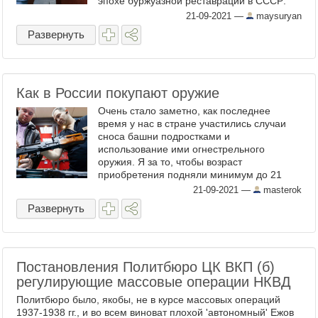
эпохе буржуазной реставрации в СССР:
«Даже в случае победы контрреволюции у
21-09-2021
—
maysuryan
советской гидры, ...
Развернуть
Как в России покупают оружие
Очень стало заметно, как последнее
время у нас в стране участились случаи
сноса башни подростками и
использование ими огнестрельного
оружия. Я за то, чтобы возраст
приобретения подняли минимум до 21
года и продавали оружие только
21-09-2021
—
masterok
состоящим в клубах охотников и по
Развернуть
рекомендации других ...
Постановления Политбюро ЦК ВКП (б)
регулирующие массовые операции НКВД
Политбюро было, якобы, не в курсе массовых операций
1937-1938 гг., и во всем виноват плохой 'автономный' Ежов