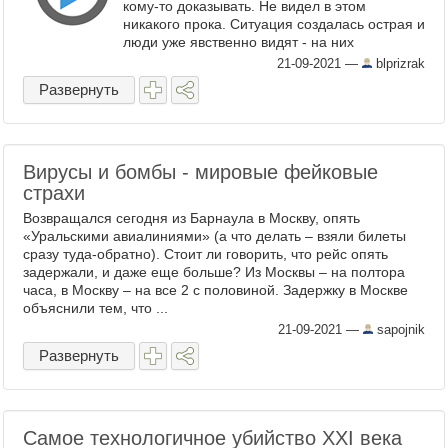
кому-то доказывать. Не видел в этом
никакого прока. Ситуация создалась острая и
люди уже явственно видят - на них
надвигается что-то смертоносное. И у людей
21-09-2021
—
blprizrak
...
Развернуть
Вирусы и бомбы - мировые фейковые
страхи
Возвращался сегодня из Барнаула в Москву, опять
«Уральскими авиалиниями» (а что делать – взяли билеты
сразу туда-обратно). Стоит ли говорить, что рейс опять
задержали, и даже еще больше? Из Москвы – на полтора
часа, в Москву – на все 2 с половиной. Задержку в Москве
объяснили тем, что ...
21-09-2021
—
sapojnik
Развернуть
Самое технологичное убийство XXI века