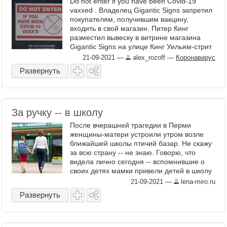
Do not enter if you have been Covid-19
vaxxed . Владелец Gigantic Signs запретил
покупателям, получившим вакцину,
входить в свой магазин. Питер Кинг
разместил вывеску в витрине магазина
Gigantic Signs на улице Кинг Уильям-стрит
в Кент-Тауне, Аделаида. Предупреждение
21-09-2021
—
alex_rozoff
—
Коронавирус
написано жирными ...
Развернуть
За ручку -- в школу
После вчерашней трагедии в Перми
женщины-матери устроили утром возле
ближайшей школы птичий базар. Не скажу
за всю страну -- не знаю. Говорю, что
видела лично сегодня -- вспомнившие о
своих детях мамки привели детей в школу
за ручку. Фото: Соцсети И нет -- речь не о
21-09-2021
—
lena-miro.ru
...
Развернуть