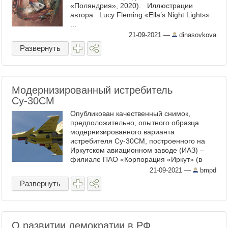
«Поляндрия», 2020). Иллюстрации
автора Lucy Fleming «Ella’s Night Lights»
...
21-09-2021
—
dinasovkova
Развернуть
Модернизированный истребитель
Су-30СМ
Опубликован качественный снимок,
предположительно, опытного образца
модернизированного варианта
истребителя Су-30СМ, построенного на
Иркутском авиационном заводе (ИАЗ) –
филиале ПАО «Корпорация «Иркут» (в
составе ПАО «Объединённая
21-09-2021
—
bmpd
авиастроительная корпорация»). Самолет
Развернуть
неокрашен, но несет ...
О развитии демократии в РФ