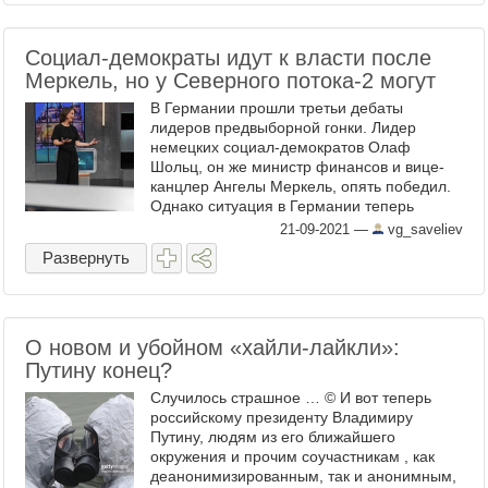
Социал-демократы идут к власти после
Меркель, но у Северного потока-2 могут
В Германии прошли третьи дебаты
лидеров предвыборной гонки. Лидер
немецких социал-демократов Олаф
Шольц, он же министр финансов и вице-
канцлер Ангелы Меркель, опять победил.
Однако ситуация в Германии теперь
принципиально другая. На дебатах Олаф
21-09-2021
—
vg_saveliev
Шольц и лидер «зеленых» Анналена ...
Развернуть
О новом и убойном «хайли-лайкли»:
Путину конец?
Случилось страшное … © И вот теперь
российскому президенту Владимиру
Путину, людям из его ближайшего
окружения и прочим соучастникам , как
деанонимизированным, так и анонимным,