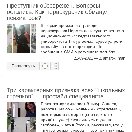
Преступник обезврежен. Вопросы
остались. Как первокурсник обманул
психиатров?!
В Перми произошла трагедия:
первокурсник Пермского государственного
национального исследовательского
университета Тимур Бекмансуров устроил
стрельбу на его территории. По
сообщения СМИ в результате погибло
шесть студентов и девятнадцать получили
21-09-2021
—
amarok_man
огнестрельные ранения. В настоящее ...
Развернуть
Три характерных признака всех "школьных
стрелков" — профайл специалиста
Психолог-криминалист Эльнур Сапаев,
работавший со «школьными стрелками»,
некоторые из которых (сейчас кто-то
придёт в ужас) «излечились и уже на
свободе», и это в России, рассказал, что у
Тимура Бекмансурова — все три типичных