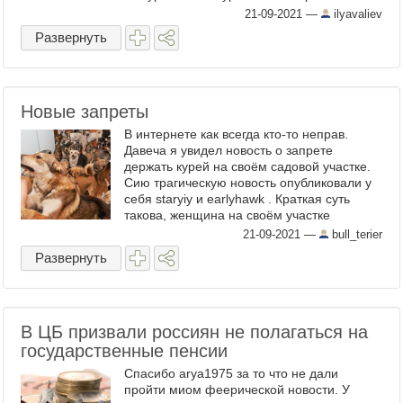
признака, которые он наблюдал у
21-09-2021
—
ilyavaliev
«остальных детей», изучив ...
Развернуть
Новые запреты
В интернете как всегда кто-то неправ.
Давеча я увидел новость о запрете
держать курей на своём садовой участке.
Сию трагическую новость опубликовали у
себя staryiy и earlyhawk . Краткая суть
такова, женщина на своём участке
держала курей, на неё пожаловались что
21-09-2021
—
bull_terier
это ...
Развернуть
В ЦБ призвали россиян не полагаться на
государственные пенсии
Спасибо arya1975 за то что не дали
пройти миом феерической новости. У