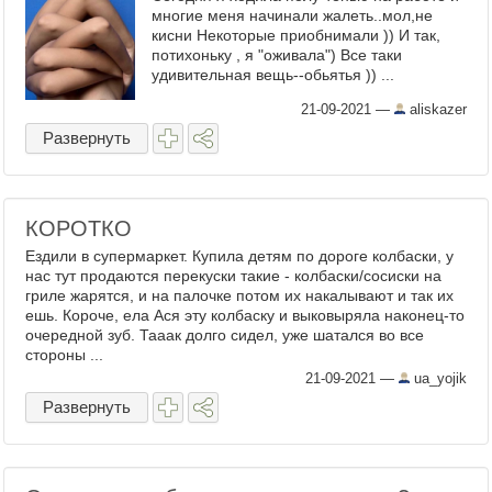
многие меня начинали жалеть..мол,не
кисни Некоторые приобнимали )) И так,
потихоньку , я "оживала") Все таки
удивительная вещь--обьятья )) ...
21-09-2021
—
aliskazer
Развернуть
КОРОТКО
Ездили в супермаркет. Купила детям по дороге колбаски, у
нас тут продаются перекуски такие - колбаски/сосиски на
гриле жарятся, и на палочке потом их накалывают и так их
ешь. Короче, ела Ася эту колбаску и выковыряла наконец-то
очередной зуб. Тааак долго сидел, уже шатался во все
стороны ...
21-09-2021
—
ua_yojik
Развернуть