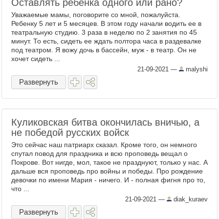
Оставлять ребенка одного или рано?
Уважаемые мамы, поговорите со мной, пожалуйста.
Ребенку 5 лет и 5 месяцев. В этом году начали водить ее в
театральную студию. 3 раза в неделю по 2 занятия по 45
минут. То есть, сидеть ее ждать полтора часа в раздевалке
под театром. Я вожу дочь в бассейн, муж - в театр. Он не
хочет сидеть ...
21-09-2021
—
malyshi
Развернуть
Куликовская битва окончилась вничью, а
не победой русских войск
Это сейчас наш патриарх сказал. Кроме того, он немного
спутал повод для праздника и всю проповедь вещал о
Покрове. Вот нигде, мол, такое не празднуют, только у нас. А
дальше вся проповедь про войны и победы. Про рождение
девочки по имени Мария - ничего. И - полная фигня про то,
что ...
21-09-2021
—
diak_kuraev
Развернуть