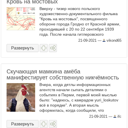
Кровь на мостовых
Вверху - тизер нового польского
художественно-документального фильма
"Кровь на мостовых", посвященного
обороне города Гродно от Красной армии,
проходившей с 20 по 22 сентября 1939
года. После начала гитлеровского
вторжения в Польшу почти все войска из
21-09-2021
—
vikond65
города были выведены и отправлены ...
Развернуть
Скучающая мамкина амёба
манифестирует собственную никчёмность
Вчера, когда дятлы информационных
агентств начали сыпать деталями о
событиях в Перми, первой моей мыслью
было: "надеюсь, с камрадом yuri_loskutov
всё в порядке". А вторая мысль
оформилась, когда сообщили, что
стрелявшего петуха убили сотрудники
21-09-2021
—
ifc
полиции. Эта мысль была: ...
Развернуть