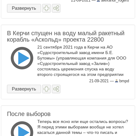
21-09-2021
—
alexandr_rogers
Развернуть
В Керчи спущен на воду малый ракетный
корабль «Аскольд» проекта 22800
21 сентября 2021 года в Керчи на АО
«Судостроительный завод имени Б.Е.
Бутомы» (управляющая компания для ООО
«Судостроительный завод «Залив»)
состоялась церемония спуска на воду
второго строящегося на этом предприятии
для ВМФ России малого ракетного корабля
21-09-2021
—
bmpd
«Аскольд» [очередные ...
Развернуть
После выборов
Теперь все ясно или еще остались вопросы?
Я перед этими выборами вообще не хотел
касаться данной темы – что-то писать и