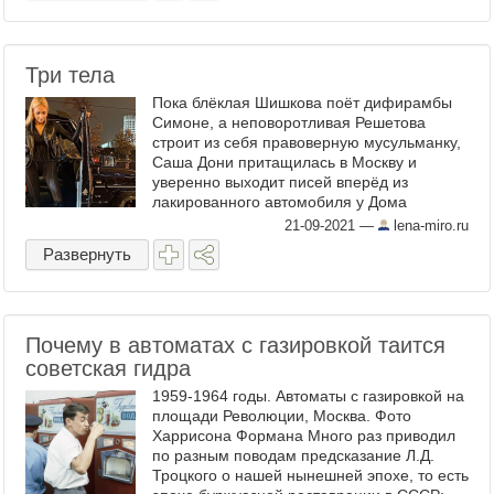
Три тела
Пока блёклая Шишкова поёт дифирамбы
Симоне, а неповоротливая Решетова
строит из себя правоверную мусульманку,
Саша Дони притащилась в Москву и
уверенно выходит писей вперёд из
лакированного автомобиля у Дома
правительства. Фото: Соцсети Шустрая
21-09-2021
—
lena-miro.ru
Саша: даром времени не теряет! ...
Развернуть
Почему в автоматах с газировкой таится
советская гидра
1959-1964 годы. Автоматы с газировкой на
площади Революции, Москва. Фото
Харрисона Формана Много раз приводил
по разным поводам предсказание Л.Д.
Троцкого о нашей нынешней эпохе, то есть