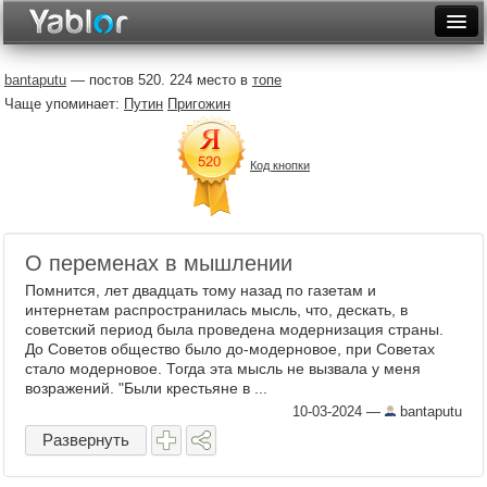
Разместить статью
Войти
bantaputu
— постов 520. 224 место в
топе
Чаще упоминает:
Путин
Пригожин
Неделя
Месяц
Код кнопки
Рейтинги
Архив
О переменах в мышлении
Фототоп
Помнится, лет двадцать тому назад по газетам и
интернетам распространилась мысль, что, дескать, в
Видеотоп
советский период была проведена модернизация страны.
До Советов общество было до-модерновое, при Советах
стало модерновое. Тогда эта мысль не вызвала у меня
возражений. "Были крестьяне в ...
10-03-2024
—
bantaputu
Развернуть