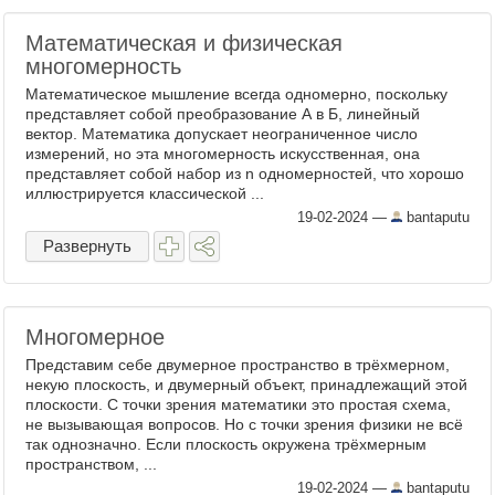
Математическая и физическая
многомерность
Математическое мышление всегда одномерно, поскольку
представляет собой преобразование А в Б, линейный
вектор. Математика допускает неограниченное число
измерений, но эта многомерность искусственная, она
представляет собой набор из n одномерностей, что хорошо
иллюстрируется классической ...
19-02-2024
—
bantaputu
Развернуть
Многомерное
Представим себе двумерное пространство в трëхмерном,
некую плоскость, и двумерный объект, принадлежащий этой
плоскости. С точки зрения математики это простая схема,
не вызывающая вопросов. Но с точки зрения физики не всё
так однозначно. Если плоскость окружена трëхмерным
пространством, ...
19-02-2024
—
bantaputu