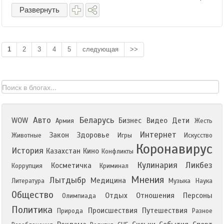
Развернуть
1
2
3
4
5
следующая
>>
Авто
Беларусь
WOW
Бизнес
Видео
Дети
Армия
Жесть
Интернет
Закон
Здоровье
Животные
Игры
Искусство
Коронавирус
История
Казахстан
Кино
Конфликты
Кулинария
Ликбез
Косметичка
Коррупция
Криминал
Мнения
Лытдыбр
Медицина
Литература
Музыка
Наука
Общество
Отдых
Отношения
Персоны
Олимпиада
Политика
Происшествия
Путешествия
Природа
Разное