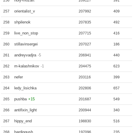
holy-mozart
256
209127
391
orientalist_v
257
207992
409
shpilenok
258
207835
492
live_non_stop
259
207715
416
stillavinsergei
260
207027
186
andreyvadjra
-5
261
206941
440
m-kalashnikov
-1
262
204475
623
nefer
263
203116
399
ledy_lisichka
264
202806
657
pushba
+15
265
201687
549
antifixin_light
266
200944
340
hippy_end
267
198830
516
hardingush
268
197096
235