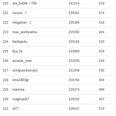
ara_bublik
+706
220
241514
619
russos
-2
221
239361
574
megaslav
-3
222
235389
518
max_andriyahov
223
235350
424
bantaputu
224
235193
520
liya_fa
225
233869
629
amarok_man
226
232550
626
uctopuockon-pyc
227
231038
535
inna1903gr
228
230794
458
inamora
229
229373
489
magman67
230
229233
457
id77
231
228537
574