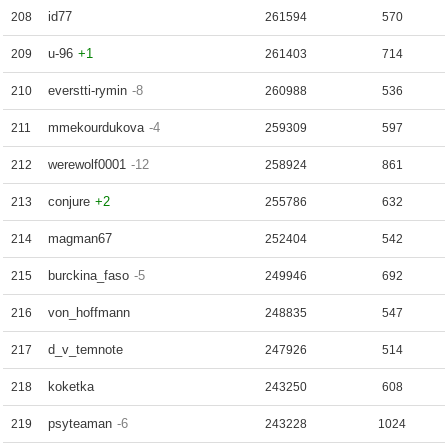
id77
208
261594
570
u-96
+1
209
261403
714
everstti-rymin
-8
210
260988
536
mmekourdukova
-4
211
259309
597
werewolf0001
-12
212
258924
861
conjure
+2
213
255786
632
magman67
214
252404
542
burckina_faso
-5
215
249946
692
von_hoffmann
216
248835
547
d_v_temnote
217
247926
514
koketka
218
243250
608
psyteaman
-6
219
243228
1024