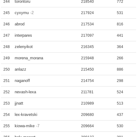
torontoru
244
218540
772
cyxymu
-2
245
217924
531
abrod
246
217534
816
interpares
247
217097
441
zelenyikot
248
216345
364
morena_morana
249
215948
266
anlazz
250
215450
886
naganoff
251
214754
298
nevash-lexa
252
211781
524
jjnatt
253
210989
513
lex-kravetski
254
209680
437
kiowa-mike
-7
255
209664
530