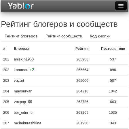
Разместить статью
Войти
Рейтинг блогеров и сообществ
Неделя
Рейтинг блогеров
Рейтинг сообществ
Код кнопки
Месяц
#
Блогеры
Рейтинг
Постов в топе
Рейтинги
aniskin1968
201
265963
537
Архив
kommari
+2
202
265664
898
Фототоп
vazart
203
265006
587
Видеотоп
maysuryan
204
264218
1042
voxpop_66
205
263736
663
bor_odin
-6
206
263269
1035
mcheburashkina
207
261930
343