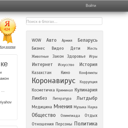
Войти
Авто
Беларусь
WOW
Армия
Код кнопки
Бизнес
Видео
Дети
Жесть
Закон
Здоровье
Животные
Игры
ике
Интернет
История
Искусство
и
Казахстан
Кино
Конфликты
Коронавирус
закон
Коррупция
Кулинария
Косметичка
...
Криминал
Ликбез
Лытдыбр
Литература
iyahov
Мнения
Медицина
Музыка
Наука
Общество
Отдых
Олимпиада
Политика
Отношения
Персоны