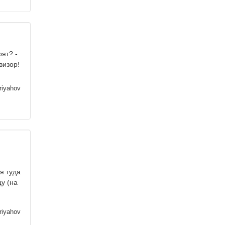
рят? -
визор!
iyahov
я туда
у (на
iyahov