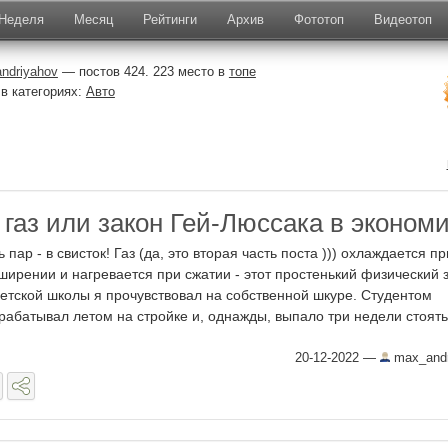
Неделя
Месяц
Рейтинги
Архив
Фототоп
Видеотоп
ndriyahov
— постов 424. 223 место в
топе
в категориях:
Авто
газ или закон Гей-Люссака в эконом
ь пар - в свисток! Газ (да, это вторая часть поста ))) охлаждается пр
ширении и нагревается при сжатии - этот простенький физический 
детской школы я прочувствовал на собственной шкуре. Студентом
рабатывал летом на стройке и, однажды, выпало три недели стоять 
20-12-2022
—
max_andr