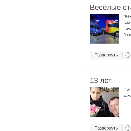
Весёлые ста
"Ка
Кра
нач
блэ
Развернуть
13 лет
Фот
зак
Развернуть