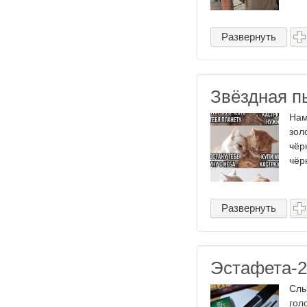
Развернуть
Звёздная п
Нам
зол
чёр
чёр
Развернуть
Эстафета-2
Слы
гол