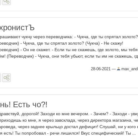
нхронистЪ
рашивают чукчу через переводчика: - Чукча, где ты спрятал золото?
реводчик) - Чукча, где ты спрятал золото? (Чукча) - Не скажу!
реводчик) - Он не скажет. - Если ты не скажешь, где золото, мы тебя
ём! (Переводчик) - Чукча, они тебя убьют, если ты им не скажешь, где
28-06-2021
—
max_andr
нь! Есть чо?!
Здравствуй, дорогой! Заходи ко мне вечером. - Зачем? - Заходи - ув
приходишь ко мне, я через завсклада, через директора магазина, ч
ароведа, через заднее крыльцо достал дефицит! Слушай, ни у кого н
я есть! Ты попробовал - речи лишился! Вкус специфический! Ты ...