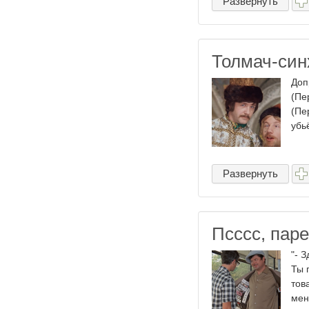
Развернуть
Толмач-си
Доп
(Пе
(Пе
убь
Развернуть
Псссс, паре
"- 
Ты 
тов
мен