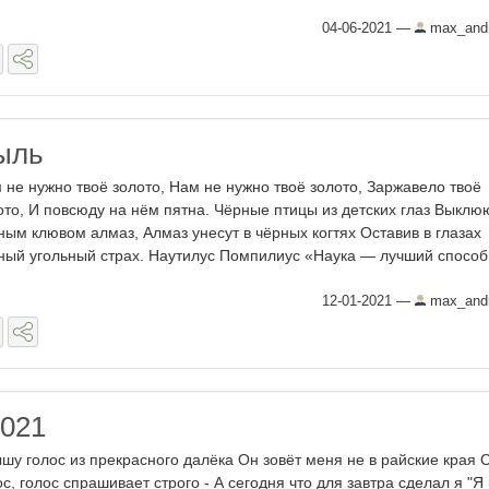
04-06-2021
—
max_andr
ыль
 не нужно твоё золото, Нам не нужно твоё золото, Заржавело твоё
ото, И повсюду на нём пятна. Чёрные птицы из детских глаз Выклю
ным клювом алмаз, Алмаз унесут в чёрных когтях Оставив в глазах
ный угольный страх. Наутилус Помпилиус «Наука — лучший способ 
12-01-2021
—
max_andr
021
шу голос из прекрасного далёка Он зовёт меня не в райские края
ос, голос спрашивает строго - А сегодня что для завтра сделал я "Я