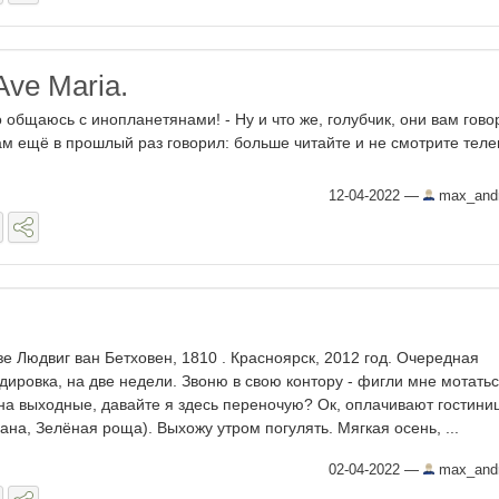
Ave Maria.
о общаюсь с инопланетянами! - Ну и что же, голубчик, они вам гово
вам ещё в прошлый раз говорил: больше читайте и не смотрите теле
12-04-2022
—
max_andr
зе Людвиг ван Бетховен, 1810 . Красноярск, 2012 год. Очередная
дировка, на две недели. Звоню в свою контору - фигли мне мотатьс
на выходные, давайте я здесь переночую? Ок, оплачивают гостиниц
ана, Зелёная роща). Выхожу утром погулять. Мягкая осень, ...
02-04-2022
—
max_andr