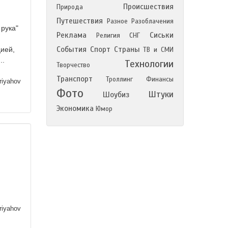
Происшествия
Природа
Путешествия
Разное
Разоблачения
 рука"
Реклама
Сиськи
Религия
СНГ
События
Спорт
Страны
цией,
ТВ и СМИ
..
Технологии
Творчество
Транспорт
Троллинг
Финансы
iyahov
Фото
Штуки
Шоубиз
Экономика
Юмор
iyahov