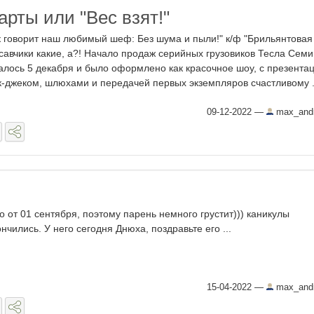
рты или "Вес взят!"
к говорит наш любимый шеф: Без шума и пыли!" к/ф "Брильянтовая
савчики какие, а?! Начало продаж серийных грузовиков Тесла Семи
алось 5 декабря и было оформлено как красочное шоу, с презента
к-джеком, шлюхами и передачей первых экземпляров счастливому .
09-12-2022
—
max_andr
о от 01 сентября, поэтому парень немного грустит))) каникулы
ончились. У него сегодня Днюха, поздравьте его ...
15-04-2022
—
max_andr