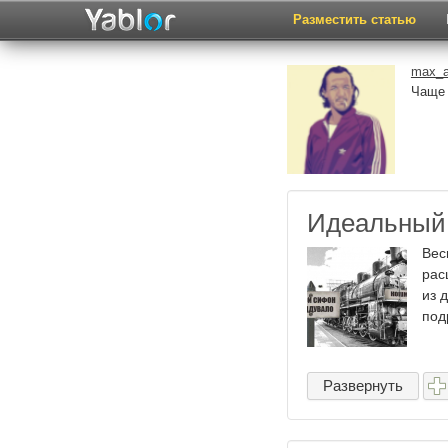
Разместить статью
max_a
Чаще 
Идеальный 
Вес
рас
из 
под
Развернуть