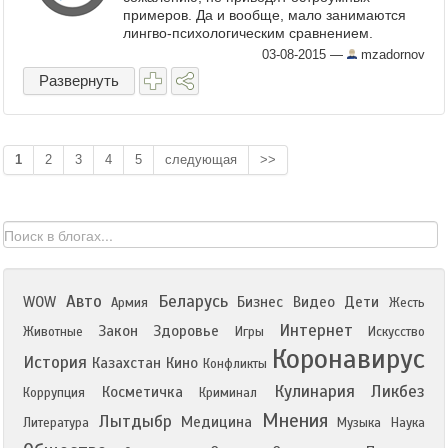
примеров. Да и вообще, мало занимаются
лингво-психологическим сравнением.
Предлагаю такую игру, на которую способен
03-08-2015
—
mzadornov
любой человек, знающий ...
Развернуть
1
2
3
4
5
следующая
>>
Авто
Беларусь
WOW
Бизнес
Видео
Дети
Армия
Жесть
Интернет
Закон
Здоровье
Животные
Игры
Искусство
Коронавирус
История
Казахстан
Кино
Конфликты
Кулинария
Ликбез
Косметичка
Коррупция
Криминал
Мнения
Лытдыбр
Медицина
Литература
Музыка
Наука