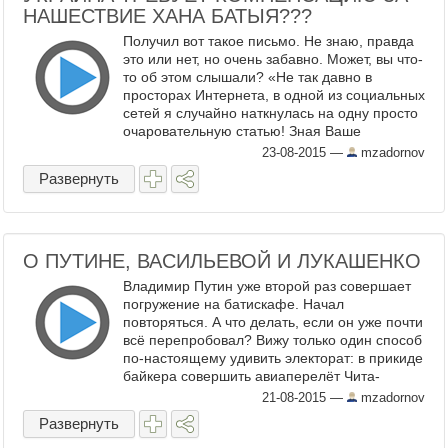
НАШЕСТВИЕ ХАНА БАТЫЯ???
Получил вот такое письмо. Не знаю, правда
это или нет, но очень забавно. Может, вы что-
то об этом слышали? «Не так давно в
просторах Интернета, в одной из социальных
сетей я случайно наткнулась на одну просто
очаровательную статью! Зная Ваше
отношение к происходящим событиям на
23-08-2015
—
mzadornov
Украине, ...
Развернуть
О ПУТИНЕ, ВАСИЛЬЕВОЙ И ЛУКАШЕНКО
Владимир Путин уже второй раз совершает
погружение на батискафе. Начал
повторяться. А что делать, если он уже почти
всё перепробовал? Вижу только один способ
по-настоящему удивить электорат: в прикиде
байкера совершить авиаперелёт Чита-
Хабаровск на батискафе с приделанным
21-08-2015
—
mzadornov
реактивным двиг ...
Развернуть