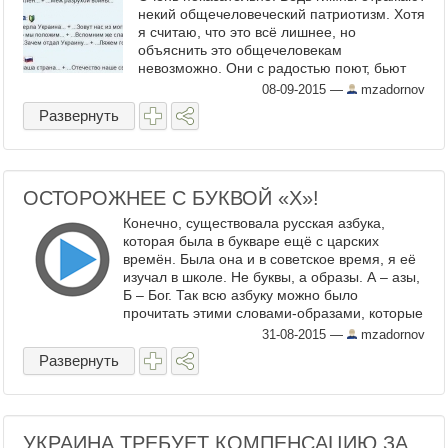
некий общечеловеческий патриотизм. Хотя
я считаю, что это всё лишнее, но
объяснить это общечеловекам
невозможно. Они с радостью поют, бьют
себя в грудь, вырывают волосы от
08-09-2015
—
mzadornov
гордости за свою страну. Отрывки из ги ...
Развернуть
ОСТОРОЖНЕЕ С БУКВОЙ «Х»!
Конечно, существовала русская азбука,
которая была в букваре ещё с царских
времён. Была она и в советское время, я её
изучал в школе. Не буквы, а образы. А – азы,
Б – Бог. Так всю азбуку можно было
прочитать этими словами-образами, которые
были как послания от предков нам. «Аз Бога
31-08-2015
—
mzadornov
Ведаю ...
Развернуть
УКРАИНА ТРЕБУЕТ КОМПЕНСАЦИЮ ЗА