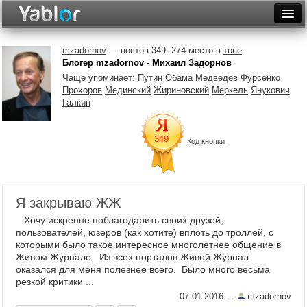
Разместить статью
Войти
mzadornov
— постов 349. 274 место в
топе
Блогер mzadornov - Михаил Задорнов
Неделя
Чаще упоминает:
Путин
Обама
Медведев
Фурсенко
Прохоров
Мединский
Жириновский
Меркель
Янукович
Месяц
Галкин
Рейтинги
Код кнопки
Архив
Фототоп
Я закрываю ЖЖ
Видеотоп
Хочу искренне поблагодарить своих друзей,
пользователей, юзеров (как хотите) вплоть до троллей, с
которыми было такое интересное многолетнее общение в
Живом Журнале. Из всех порталов Живой Журнал
оказался для меня полезнее всего. Было много весьма
резкой критики ...
07-01-2016
—
mzadornov