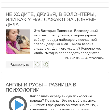
НЕ ХОДИТЕ, ДРУЗЬЯ, В ВОЛОНТЁРЫ,
ИЛИ КАК У НАС САЖАЮТ ЗА ДОБРЫЕ
ДЕЛА…
Это Виктория Павленко. Бессердечный
человек, преступница, которая украла
собаку породы лабрадор у несчастной
слепой девушки Юли. Такова версия
следствия. Для чего украла? Конечно же,
чтобы выгодно перепродать породистое
животное. Наконец-то, наша доблестная
19-08-2015
—
mzadornov
полиция сработала быстро и ч ...
Развернуть
АНГЛЫ И РУСЫ – РАЗНИЦА В
ПСИХОЛОГИИ
Как познать осреднённую психологию
народа? По языку! Это не моё открытие.
Лингвисты прекрасно об этом знают. Но, к
сожалению, не приводят остроумных