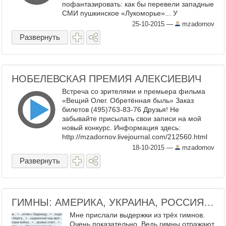
пофантазировать: как бы перевели западные
СМИ пушкинское «Лукоморье»... У
Лукоморья дуб зелёный; — На Крымском
25-10-2015
—
mzadornov
побережье стоит здор ...
Развернуть
НОБЕЛЕВСКАЯ ПРЕМИЯ АЛЕКСИЕВИЧ
Встреча со зрителями и премьера фильма
«Вещий Олег. Обретённая быль» Заказ
билетов (495)763-83-76 Друзья! Не
забывайте присылать свои записи на мой
новый конкурс. Информация здесь:
http://mzadornov.livejournal.com/212560.html
МОИ БЛИЖАЙШИЕ КОНЦЕРТЫ ОКТЯБРЬ
18-10-2015
—
mzadornov
Внимание! В св ...
Развернуть
ГИМНЫ: АМЕРИКА, УКРАИНА, РОССИЯ…
Мне прислали выдержки из трёх гимнов.
Очень показательно. Ведь гимны отражают