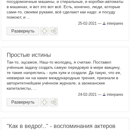
посудомоечные машины, и стиральные, и коробки-автоматы
в машинах, и вот это вот всё. Есть, конечно, люди, которые
сами-то, своими руками, всё сделают как надо: и посуду
помоют, и ...
25-02-2021
—
interpares
Развернуть
Простые истины
Так-то, эцсамое, Наш-то молодец, я считаю. Поставил
учённым задачу создать самую передовую в мире вакцину,
те такие напряглись - хуяк хуяк и создали. Да такую, что ее,
невзирая ни на какие международные трения, признали в
авторитетнейшем учённом журнале, а заокеанские
капиталисты, ...
24-02-2021
—
interpares
Развернуть
"Как в ведро!.." - воспоминания актеров