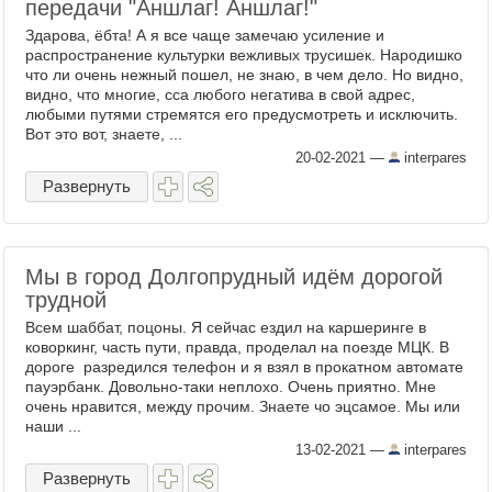
передачи "Аншлаг! Аншлаг!"
Здарова, ёбта! А я все чаще замечаю усиление и
распространение культурки вежливых трусишек. Народишко
что ли очень нежный пошел, не знаю, в чем дело. Но видно,
видно, что многие, сса любого негатива в свой адрес,
любыми путями стремятся его предусмотреть и исключить.
Вот это вот, знаете, ...
20-02-2021
—
interpares
Развернуть
Мы в город Долгопрудный идём дорогой
трудной
Всем шаббат, поцоны. Я сейчас ездил на каршеринге в
коворкинг, часть пути, правда, проделал на поезде МЦК. В
дороге разредился телефон и я взял в прокатном автомате
пауэрбанк. Довольно-таки неплохо. Очень приятно. Мне
очень нравится, между прочим. Знаете чо эцсамое. Мы или
наши ...
13-02-2021
—
interpares
Развернуть