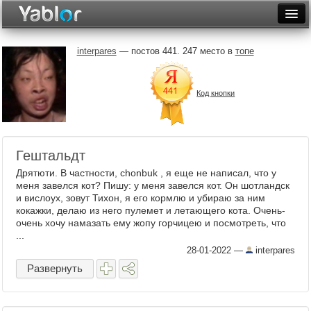
Разместить статью
Войти
interpares
— постов 441. 247 место в
топе
Неделя
Код кнопки
Месяц
Рейтинги
Архив
Гештальдт
Дрятюти. В частности, chonbuk , я еще не написал, что у
Фототоп
меня завелся кот? Пишу: у меня завелся кот. Он шотландск
и вислоух, зовут Тихон, я его кормлю и убираю за ним
Видеотоп
кокажки, делаю из него пулемет и летающего кота. Очень-
очень хочу намазать ему жопу горчицею и посмотреть, что
...
28-01-2022
—
interpares
Развернуть