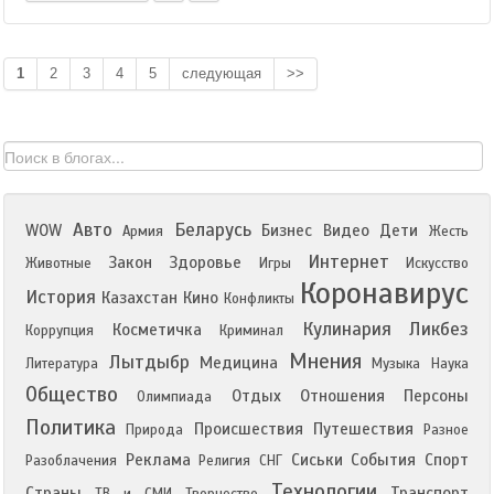
1
2
3
4
5
следующая
>>
Авто
Беларусь
WOW
Бизнес
Видео
Дети
Армия
Жесть
Интернет
Закон
Здоровье
Животные
Игры
Искусство
Коронавирус
История
Казахстан
Кино
Конфликты
Кулинария
Ликбез
Косметичка
Коррупция
Криминал
Мнения
Лытдыбр
Медицина
Литература
Музыка
Наука
Общество
Отдых
Отношения
Персоны
Олимпиада
Политика
Происшествия
Путешествия
Природа
Разное
Реклама
Сиськи
События
Спорт
Разоблачения
Религия
СНГ
Технологии
Страны
Транспорт