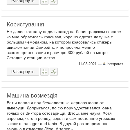
Развернуть
Користування
Не далее как пару недель назад на Ленинградском вокзале
ко мне обратилась красивая, хорошо одетая девушка с
большим чемоданом, на котором красовались стикеры
авиакомпании Эмирэйтс, и попросила меня о
вспомоществовании в размере 300 рублей на метро.
Сегодня у станции метро ...
11-03-2021
—
interpares
Развернуть
Машина возмездiя
Вот и попал я под безжалостные жернова юана от
дьверуци. Допрыгался, по сю пору удостаивался юана
только от Виктора сотоварищи. Штош, мне наука. Хотя
впрочем, чего я ропщу, ведь я и сам постоянно угрожаю
заюнить runigger and tania. В другой раз непременно
заюаню в отместку Лёхе. А теперь ...