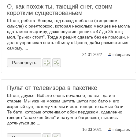
О, как похож ты, тающий снег, своим
коротким существованьем
Штош, ребята. Вощем, год назад я ебался (в хорошем
смысле) с риелторкою, которая несколько месяцев не могла
сдать мою квартиру, даже опустив ценник с 47 до 35 тыщ:
мол, "рынок стоит". Тогда я решил сдавать без ее помощи, и
долго упрашивал снять объяву с Циана, дабы разместиться
самому. ...
24-01-2022
—
interpares
Развернуть
Пульт от телевизора в пакетике
Штош, друзья. Всё это очень печально, но вы - да и я -
старые. Мы уже не можем шутить шутки про батю и его
жареный суп, потому что мы и есть теперь те самые бати.
Те бати, которые отклеивают обои пердежом, сдавленно
говорят "ааакххяя блля" и натужно багровеют, пытаясь
дотянуться до ...
16-03-2021
—
interpares