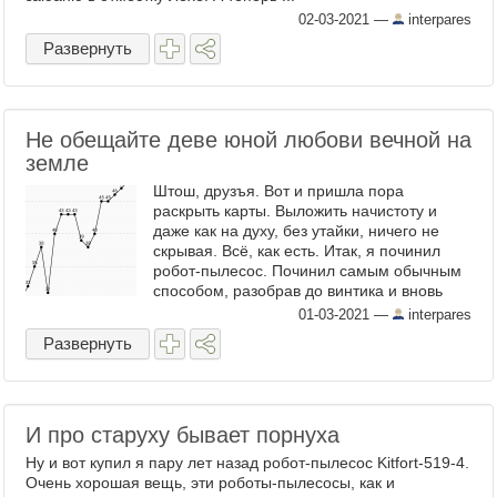
02-03-2021
—
interpares
Развернуть
Не обещайте деве юной любови вечной на
земле
Штош, друзъя. Вот и пришла пора
раскрыть карты. Выложить начистоту и
даже как на духу, без утайки, ничего не
скрывая. Всё, как есть. Итак, я починил
робот-пылесос. Починил самым обычным
способом, разобрав до винтика и вновь
собрав. Конечно, был риск выкинуть в
01-03-2021
—
interpares
помойку безжизненные ...
Развернуть
И про старуху бывает порнуха
Ну и вот купил я пару лет назад робот-пылесос Kitfort-519-4.
Очень хорошая вещь, эти роботы-пылесосы, как и