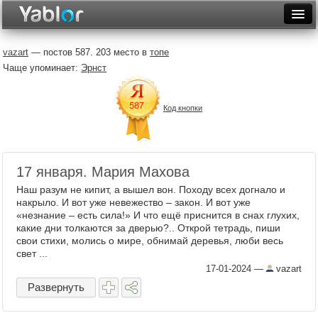
Разместить статью
Войти
vazart
— постов 587. 203 место в
топе
Чаще упоминает:
Эрнст
Неделя
Месяц
Код кнопки
Рейтинги
Архив
17 января. Мария Махова
Фототоп
Наш разум не кипит, а вышел вон. Походу всех догнало и
накрыло. И вот уже невежество – закон. И вот уже
Видеотоп
«незнание – есть сила!» И что ещё приснится в снах глухих,
какие дни толкаются за дверью?.. Открой тетрадь, пиши
свои стихи, молись о мире, обнимай деревья, люби весь
свет ...
17-01-2024
—
vazart
Развернуть