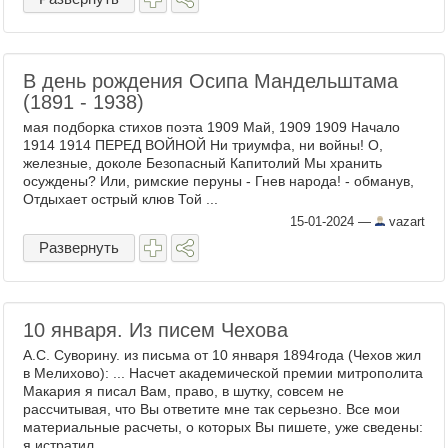
В день рождения Осипа Мандельштама
(1891 - 1938)
мая подборка стихов поэта 1909 Май, 1909 1909 Начало
1914 1914 ПЕРЕД ВОЙНОЙ Ни триумфа, ни войны! О,
железные, доколе Безопасный Капитолий Мы хранить
осуждены? Или, римские перуны - Гнев народа! - обманув,
Отдыхает острый клюв Той ...
15-01-2024
—
vazart
Развернуть
10 января. Из писем Чехова
А.С. Суворину. из письма от 10 января 1894года (Чехов жил
в Мелихово): ... Насчет академической премии митрополита
Макария я писал Вам, право, в шутку, совсем не
рассчитывая, что Вы ответите мне так серьезно. Все мои
материальные расчеты, о которых Вы пишете, уже сведены:
я истратил ...