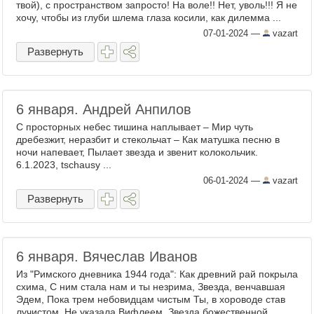
твой), с пространством запросто! На воле!! Нет, уволь!!! Я не
хочу, чтобы из глуби шлема глаза косили, как дилемма ...
07-01-2024
—
vazart
Развернуть
6 января. Андрей Анпилов
С просторных небес тишина наплывает – Мир чуть
дребезжит, неразбит и стекольчат – Как матушка песню в
ночи напевает, Пылает звезда и звенит колокольчик.
6.1.2023, tschausy ...
06-01-2024
—
vazart
Развернуть
6 января. Вячеслав Иванов
Из "Римского дневника 1944 года": Как древний рай покрыла
схима, С ним стала нам и ты незрима, Звезда, венчавшая
Эдем, Пока трем небовидцам чистым Ты, в хороводе став
лучистом, Не указала Вифлеем. Звезда божественной