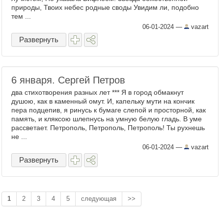
природы, Твоих небес родные своды Увидим ли, подобно
тем ...
06-01-2024
—
vazart
Развернуть
6 января. Сергей Петров
два стихотворения разных лет *** Я в город обмакнут
душою, как в каменный омут. И, капельку мути на кончик
пера подцепив, я ринусь к бумаге слепой и просторной, как
память, и кляксою шлепнусь на умную белую гладь. В уме
рассветает. Петрополь, Петрополь, Петрополь! Ты рухнешь
не ...
06-01-2024
—
vazart
Развернуть
1
2
3
4
5
следующая
>>