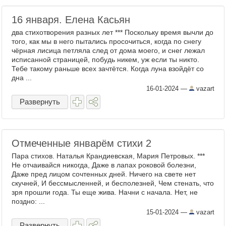
16 января. Елена Касьян
два стихотворения разных лет *** Поскольку время вычли до
того, как мы в него пытались просочиться, когда по снегу
чёрная лисица петляла след от дома моего, и снег лежал
исписанной страницей, побудь никем, уж если ты никто.
Тебе такому раньше всех зачтётся. Когда луна взойдёт со
дна ...
16-01-2024
—
vazart
Развернуть
Отмеченные январём стихи 2
Пара стихов. Наталья Крандиевская, Мария Петровых. ***
Не отчаивайся никогда, Даже в лапах роковой болезни,
Даже пред лицом сочтенных дней. Ничего на свете нет
скучней, И бессмысленней, и бесполезней, Чем стенать, что
зря прошли года. Ты еще жива. Начни с начала. Нет, не
поздно: ...
15-01-2024
—
vazart
Развернуть