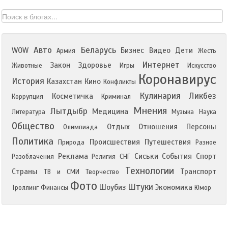
Авто
Беларусь
WOW
Бизнес
Видео
Дети
Армия
Жесть
Интернет
Закон
Здоровье
Животные
Игры
Искусство
Коронавирус
История
Казахстан
Кино
Конфликты
Кулинария
Ликбез
Косметичка
Коррупция
Криминал
Мнения
Лытдыбр
Медицина
Литература
Музыка
Наука
Общество
Отдых
Отношения
Персоны
Олимпиада
Политика
Происшествия
Путешествия
Природа
Разное
Реклама
Сиськи
События
Спорт
Разоблачения
Религия
СНГ
Технологии
Страны
Транспорт
ТВ и СМИ
Творчество
Фото
Штуки
Шоубиз
Экономика
Троллинг
Финансы
Юмор