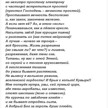
но нехитро простому электрону
с частицей встретиться простой
(престол Господень – вечности простой).
Простаивает вечность бесполезно
и, как закон, закончена железно.
А если нет её? Ах, в этом «если»
Покачиваешься, как в лёгком кресле.
Насыпать звёзд (как курицам пшена)
и разогнать их (как поток нейронов)!
А лучше – ничего не тронув –
всё бросить. Жизнь разрешена
(но свыше ли? во что?) и лишена,
разреженная, даже тени сна.
Титаны, ну вас с этой Этной,
со скукой и с тоскою кругосветной.
А околоземная тишина
до ужаса бывает растяжима.
Не вынесу я вольного режима,
вселенской гордости! И брык с копыт! Кувырк!!
Мне поперёк нутра, увы, сей лунный цирк,
где тени-акробаты, как известно,
стоят шестами (ясно и отвесно).
Но курочка по звёздочке клюёт –
и не бывает отродясь сыта.
А добрый Бог за горсть души плюёт,