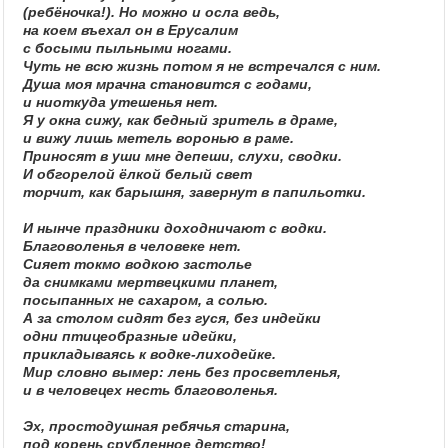
(ребёночка!). Но можно и осла ведь,
на коем въехал он в Ерусалим
с босыми пыльными ногами.
Чуть не всю жизнь потом я не встречался с ним.
Душа моя мрачна становится с годами,
и ниоткуда утешенья нет.
Я у окна сижу, как бедный зритель в драме,
и вижу лишь метель воронью в раме.
Приносят в уши мне депеши, слухи, сводки.
И обгорелой ёлкой белый свет
торчит, как барышня, завернут в папильотки.
И нынче праздники доходничают с водки.
Благоволенья в человеке нет.
Сияет токмо водкою застолье
да снимками мертвецкими планет,
посыпанных не сахаром, а солью.
А за столом сидят без гуся, без индейки
одни птицеобразные идейки,
прикладываясь к водке-лиходейке.
Мир словно вымер: лень без просветленья,
и в человецех несть благоволенья.
Эх, простодушная ребячья старина,
под корень срубленное детство!