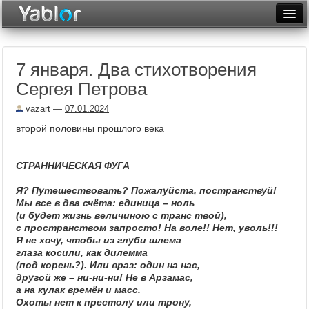
Разместить статью
Войти
7 января. Два стихотворения
Неделя
Сергея Петрова
Месяц
vazart
—
07.01.2024
Рейтинги
второй половины прошлого века
Архив
СТРАННИЧЕСКАЯ ФУГА
Фототоп
Я? Путешествовать? Пожалуйста, постранствуй!
Мы все в два счёта: единица – ноль
Видеотоп
(и будет жизнь величиною с транс твой),
с пространством запросто! На воле!! Нет, уволь!!!
Я не хочу, чтобы из глуби шлема
глаза косили, как дилемма
(под корень?). Или враз: один на нас,
другой же – ни-ни-ни! Не в Арзамас,
а на кулак времён и масс.
Охоты нет к престолу или трону,