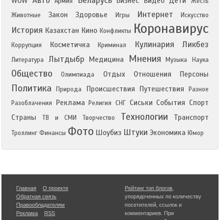
Авто
Беларусь
WOW
Бизнес
Видео
Дети
Армия
Жесть
Интернет
Закон
Здоровье
Животные
Игры
Искусство
Коронавирус
История
Казахстан
Кино
Конфликты
Кулинария
Ликбез
Косметичка
Коррупция
Криминал
Мнения
Лытдыбр
Медицина
Литература
Музыка
Наука
Общество
Отдых
Отношения
Персоны
Олимпиада
Политика
Происшествия
Путешествия
Природа
Разное
Реклама
Сиськи
События
Спорт
Разоблачения
Религия
СНГ
Технологии
Страны
Транспорт
ТВ и СМИ
Творчество
Фото
Штуки
Шоубиз
Экономика
Троллинг
Финансы
Юмор
Главная
О проекте
Рейтинг топ блогов
,
Обратная связь
упорядоченных по количеству
Правообладателям
посетителей, ссылок и
Реклама
RSS
комментариев. При