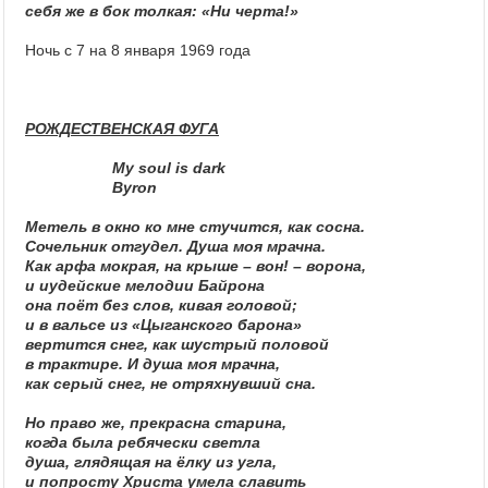
себя же в бок толкая: «Ни черта!»
Ночь с 7 на 8 января 1969 года
РОЖДЕСТВЕНСКАЯ ФУГА
My soul is dark
Byron
Метель в окно ко мне стучится, как сосна.
Сочельник отгудел. Душа моя мрачна.
Как арфа мокрая, на крыше – вон! – ворона,
и иудейские мелодии Байрона
она поёт без слов, кивая головой;
и в вальсе из «Цыганского барона»
вертится снег, как шустрый половой
в трактире. И душа моя мрачна,
как серый снег, не отряхнувший сна.
Но право же, прекрасна старина,
когда была ребячески светла
душа, глядящая на ёлку из угла,
и попросту Христа умела славить