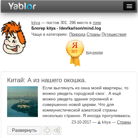
Разместить статью
Войти
kitya
— постов 301. 296 место в
топе
Блогер kitya - /dev/karlson/mind.log
Неделя
Чаще в категориях:
Природа
Страны
Путешествия
Месяц
Код кнопки
Рейтинги
Архив
Китай: А из нашего окошка.
Фототоп
Если выглянуть из окна моей квартиры, то
Видеотоп
можно увидеть городской смог . А ещё
можно увидеть здание огромной и
совершенно новой церкви. Что для
коммунистической азиатской страны
несколько странно. Я иногда прогуливаюсь
там. Вот там, на берегу озера Душу
23-10-2017
—
kitya
—
Страны
огромная совершенно новая ...
Развернуть