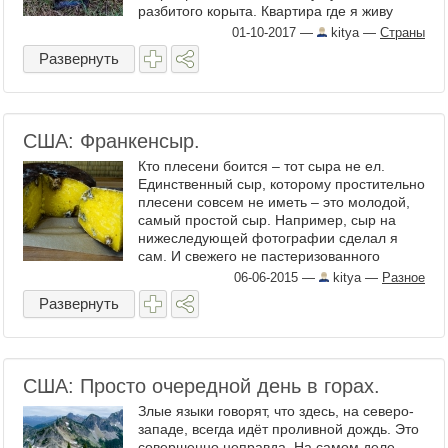
разбитого корыта. Квартира где я живу
находится в месте очень чистом и
01-10-2017
—
kitya
—
Страны
симпатичном, но воокруг ...
Развернуть
США: Франкенсыр.
Кто плесени боится – тот сыра не ел.
Единственный сыр, которому простительно
плесени совсем не иметь – это молодой,
самый простой сыр. Например, сыр на
нижеследующей фотографии сделал я
сам. И свежего не пастеризованного
жирного молока коровы породы гернси.
06-06-2015
—
kitya
—
Разное
Потому что тех килограммов ...
Развернуть
США: Просто очередной день в горах.
Злые языки говорят, что здесь, на северо-
западе, всегда идёт проливной дождь. Это
совершенно неправда. На самом деле