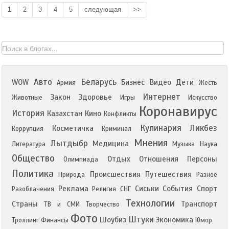
1
2
3
4
5
следующая
>>
Авто
Беларусь
WOW
Бизнес
Видео
Дети
Армия
Жесть
Интернет
Закон
Здоровье
Животные
Игры
Искусство
Коронавирус
История
Казахстан
Кино
Конфликты
Кулинария
Ликбез
Косметичка
Коррупция
Криминал
Мнения
Лытдыбр
Медицина
Литература
Музыка
Наука
Общество
Отдых
Отношения
Персоны
Олимпиада
Политика
Происшествия
Путешествия
Природа
Разное
Реклама
Сиськи
События
Спорт
Разоблачения
Религия
СНГ
Технологии
Страны
Транспорт
ТВ и СМИ
Творчество
Фото
Штуки
Шоубиз
Экономика
Троллинг
Финансы
Юмор