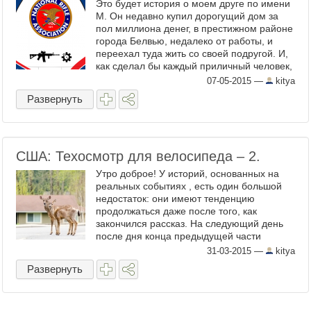
Это будет история о моем друге по имени
М. Он недавно купил дорогущий дом за
пол миллиона денег, в престижном районе
города Белвью, недалеко от работы, и
переехал туда жить со своей подругой. И,
как сделал бы каждый приличный человек,
мой друг М. пошёл первым делом в
07-05-2015
—
kitya
ближайший магазин Hom ...
Развернуть
США: Техосмотр для велосипеда – 2.
Утро доброе! У историй, основанных на
реальных событиях , есть один большой
недостаток: они имеют тенденцию
продолжаться даже после того, как
закончился рассказ. На следующий день
после дня конца предыдущей части
истории я снова сел на (абсолютно не
31-03-2015
—
kitya
скрипящий) велосипед и поехал с ут ...
Развернуть