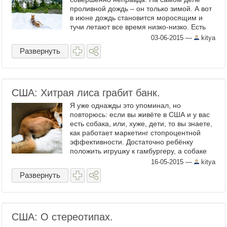
проливной дождь – он только зимой. А вот
в июне дождь становится моросящим и
тучи летают все время низко-низко. Есть
даже специальное английское слово для
03-06-2015
—
kitya
этого явления – j ...
Развернуть
США: Хитрая лиса грабит банк.
Я уже однажды это упоминал, но
повторюсь: если вы живёте в США и у вас
есть собака, или, хуже, дети, то вы знаете,
как работает маркетинг стопроцентной
эффективности. Достаточно ребёнку
положить игрушку к гамбургеру, а собаке
выдать пшеничную печеньку в форме
16-05-2015
—
kitya
косточки. Хуже всего Старб ...
Развернуть
США: О стереотипах.