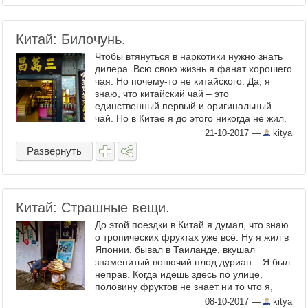
Китай: Билочунь.
Чтобы втянуться в наркотики нужно знать
дилера. Всю свою жизнь я фанат хорошего
чая. Но почему-то не китайского. Да, я
знаю, что китайский чай – это
единственный первый и оригинальный
чай. Но в Китае я до этого никогда не жил.
Из китайского чая я, пожалуй, не знал
21-10-2017
—
kitya
ничего кроме Пуэр и ...
Развернуть
Китай: Страшные вещи.
До этой поездки в Китай я думал, что знаю
о тропических фруктах уже всё. Ну я жил в
Японии, бывал в Таиланде, вкушал
знаменитый вонючий плод дуриан... Я был
неправ. Когда идёшь здесь по улице,
половину фруктов не знает ни то что я,
некоторые не знает даже википедия. А вот
08-10-2017
—
kitya