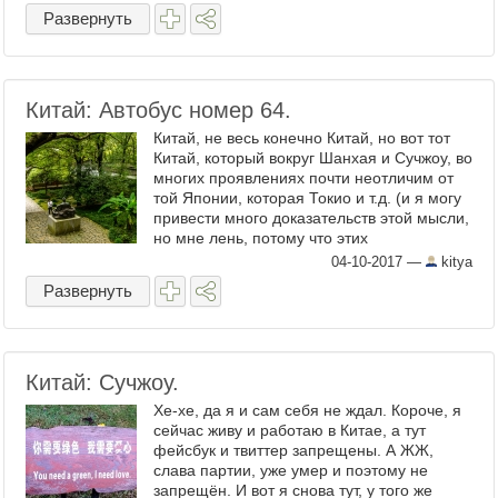
это, когда ...
Развернуть
Китай: Автобус номер 64.
Китай, не весь конечно Китай, но вот тот
Китай, который вокруг Шанхая и Сучжоу, во
многих проявлениях почти неотличим от
той Японии, которая Токио и т.д. (и я могу
привести много доказательств этой мысли,
но мне лень, потому что этих
доказательств слишком много). Лучше я
04-10-2017
—
kitya
скажу, чем Китай ...
Развернуть
Китай: Сучжоу.
Хе-хе, да я и сам себя не ждал. Короче, я
сейчас живу и работаю в Китае, а тут
фейсбук и твиттер запрещены. А ЖЖ,
слава партии, уже умер и поэтому не
запрещён. И вот я снова тут, у того же