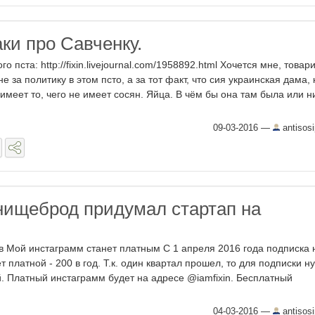
ки про Савченку.
 пста: http://fixin.livejournal.com/1958892.html Хочется мне, това
е за политику в этом псто, а за тот факт, что сия украинская дама, 
 имеет то, чего не имеет сосян. Яйца. В чём бы она там была или н
09-03-2016
—
antisos
нищеброд придумал стартап на
n в Мой инстаграмм станет платным С 1 апреля 2016 года подписка 
 платной - 200 в год. Т.к. один квартал прошел, то для подписки н
й. Платный инстаграмм будет на адресе @iamfixin. Бесплатный
04-03-2016
—
antisos