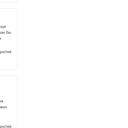
рищи
как бы
и
ipochek
на
ужно
ipochek