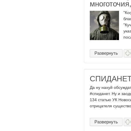
многоточия
"Ко
бла
"Ку
ука
пос
Развернуть
СПИДАНЕТ!!
Да ну нахуй обсужда
#спиданет. Ну и зао
134 статью УК Новос
отрицателя существо
Развернуть