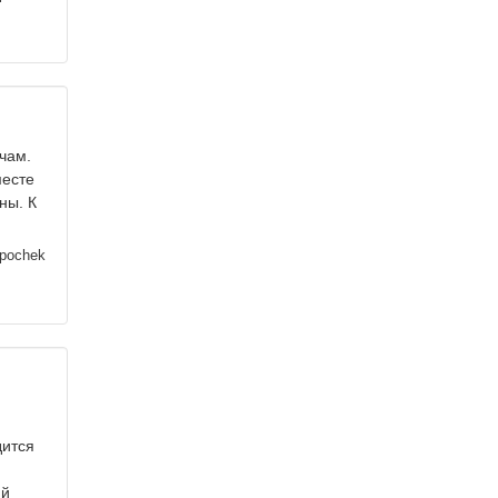
чам.
месте
ны. К
ipochek
дится
ий