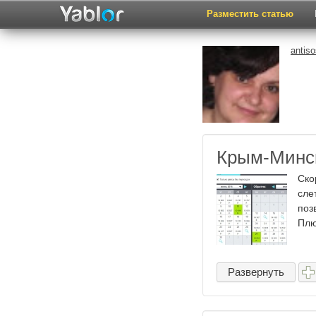
Разместить статью
antis
Крым-Минск
Ско
сле
поз
Плю
Развернуть