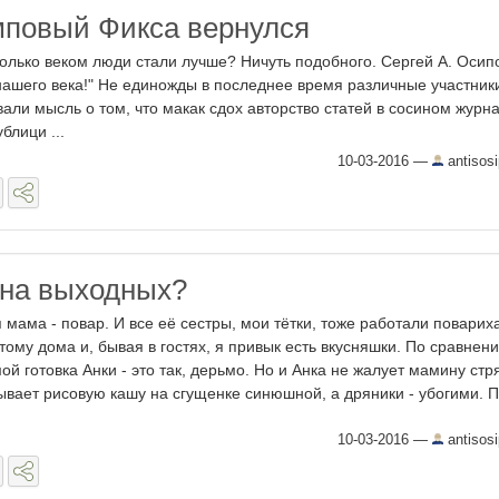
повый Фикса вернулся
колько веком люди стали лучше? Ничуть подобного. Сергей А. Осип
нашего века!" Не единожды в последнее время различные участник
али мысль о том, что макак сдох авторство статей в сосином журн
блици ...
10-03-2016
—
antisos
 на выходных?
 мама - повар. И все её сестры, мои тётки, тоже работали поварих
тому дома и, бывая в гостях, я привык есть вкусняшки. По сравнен
ой готовка Анки - это так, дерьмо. Но и Анка не жалует мамину стр
ывает рисовую кашу на сгущенке синюшной, а дряники - убогими. Пр
10-03-2016
—
antisos