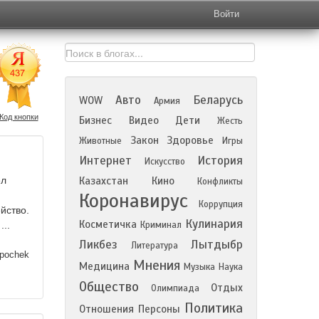
Войти
Авто
Беларусь
WOW
Армия
Код кнопки
Бизнес
Видео
Дети
Жесть
Закон
Здоровье
Животные
Игры
Интернет
История
Искусство
ел
Казахстан
Кино
Конфликты
Коронавирус
Коррупция
йство.
Кулинария
Косметичка
...
Криминал
Ликбез
Лытдыбр
Литература
ipochek
Мнения
Медицина
Музыка
Наука
Общество
Отдых
Олимпиада
Политика
Отношения
Персоны