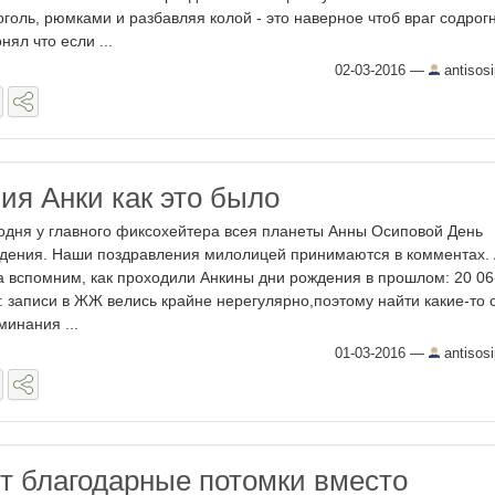
оголь, рюмками и разбавляя колой - это наверное чтоб враг содрог
нял что если ...
02-03-2016
—
antisos
ия Анки как это было
одня у главного фиксохейтера всея планеты Анны Осиповой День
дения. Наши поздравления милолицей принимаются в комментах.
а вспомним, как проходили Анкины дни рождения в прошлом: 20 06
 : записи в ЖЖ велись крайне нерегулярно,поэтому найти какие-то
минания ...
01-03-2016
—
antisos
т благодарные потомки вместо