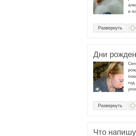
алк
и по
Развернуть
Дни рожден
Сег
рож
пок
год
упо
Развернуть
Что напишу