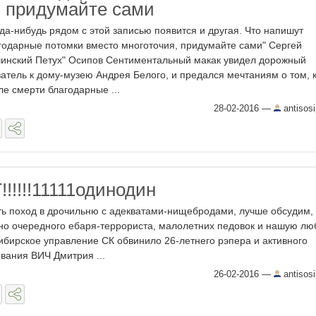
, придумайте сами
гда-нибудь рядом с этой записью появится и другая. Что напишут
годарные потомки вместо многоточия, придумайте сами" Сергей
чинский Петух" Осипов Сентиментальный макак увидел дорожный
затель к дому-музею Андрея Белого, и предался мечтаниям о том, 
ле смерти благодарные ...
28-02-2016
—
antisos
!!!!11111одинодин
ть поход в дрочильню с адекватами-нищебродами, лучше обсудим, 
дно очередного ебаря-террориста, малолетних педовок и нашую л
ибирское управление СК обвинило 26-летнего рэпера и активного
вания ВИЧ Дмитрия ...
26-02-2016
—
antisos