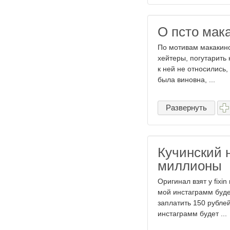
О псто мака
По мотивам макакиного
хейтеры, погутарить н
к ней не относились,
была виновна, ...
Развернуть
Кучинский 
миллионы
Оригинал взят у fixi
мой инстаграмм будет
заплатить 150 рубле
инстаграмм будет ...