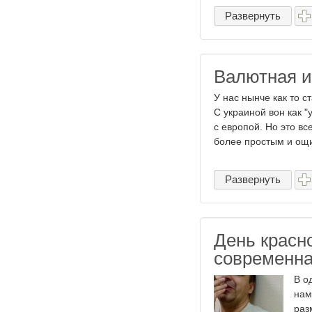
Развернуть
Валютная и
У нас нынче как то с
С украиной вон как "
с европой. Но это в
более простым и ощи
Развернуть
День красно
современна
В о
нам
раз