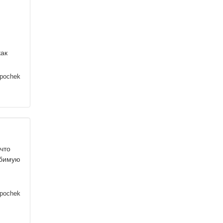
как
ipochek
что
юбимую
ipochek