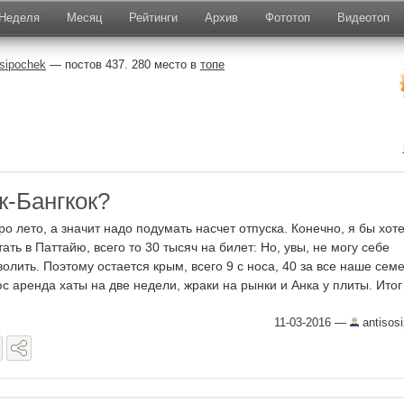
Неделя
Месяц
Рейтинги
Архив
Фототоп
Видеотоп
osipochek
— постов 437. 280 место в
топе
-Бангкок?
ро лето, а значит надо подумать насчет отпуска. Конечно, я бы хот
тать в Паттайю, всего то 30 тысяч на билет: Но, увы, не могу себе
волить. Поэтому остается крым, всего 9 с носа, 40 за все наше семе
с аренда хаты на две недели, жраки на рынки и Анка у плиты. Итог 
11-03-2016
—
antisos