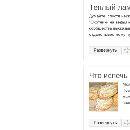
Теплый лам
Думаете, спустя нес
"Охотники на ведьм 
сообщества высказыв
отдано известному пу
Развернуть
Что испечь
Моя
Поэ
мам
наз
Развернуть