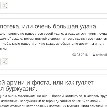
потека, или очень большая удача.
тало принято не радоваться своей удаче, а радоваться чужим неуда
удачно" вышло, потом триумф в сирии - и пусть сдознут все турки в
се глобальные радости они не каждому обывателю доступны и понят
тим ...
03-03-2016
—
antisos
й армии и флота, или как гуляет
я буржуазия.
дном очень маленьком, но очень боевом коллективе, в котором тру
 известный - заслуженный ветеран диванных войск. С помпой и
махом отмечали этот праздник настоящих мужчин. Пили елитнейш