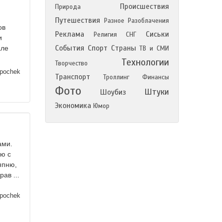
Происшествия
Природа
Путешествия
Разное
Разоблачения
ов
Реклама
Сиськи
Религия
СНГ
и
События
Спорт
Страны
але
ТВ и СМИ
Технологии
Творчество
ipochek
Транспорт
Троллинг
Финансы
Фото
Штуки
Шоубиз
Экономика
Юмор
ами.
ию с
япню,
ав ...
ipochek