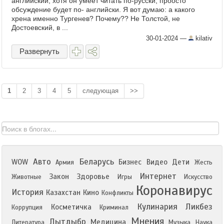
английский, хотя он умеет читать по-русски, проосто
обсуждение будет по- английски. Я вот думаю: а какого
хрена именно Тургенев? Почему?? Не Толстой, не
Достоевский, в ...
30-01-2024
—
kilativ
Развернуть
1
2
3
4
5
следующая
>>
Авто
Беларусь
WOW
Бизнес
Видео
Дети
Армия
Жесть
Интернет
Закон
Здоровье
Животные
Игры
Искусство
Коронавирус
История
Казахстан
Кино
Конфликты
Кулинария
Ликбез
Косметичка
Коррупция
Криминал
Мнения
Лытдыбр
Медицина
Литература
Музыка
Наука