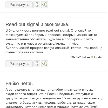
Развернуть
Read-out signal и экономика.
В биологии есть понятие read-out signal. Это какой-то
фиксируемый приборами процесс, который можно как-то
количественно обсчитать. Будь это в пробирке - in vitro
system или в живом организме/клетке - in vivo.
Биологический процесс всегда сложный, клетки - так вообще
очень сложная система. ...
29-02-2024
—
kilativ
Развернуть
Бабко-негры
А вот скажите мне, когда на голубом глазу одни и те же
люди сперва говрят, что в России бедняжки старушки с
трудом сводят концы с концами на 15 тысяч рублей в месяц,
а какие-то бедолаги вынуждены работать за нищенскую
минималку, которая ниже чем в Африке "патаму чта ПутЕн",