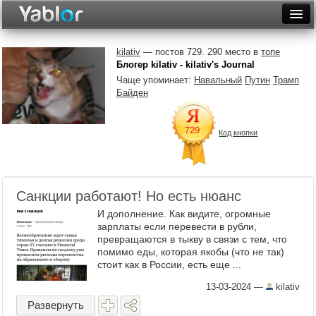
Разместить статью
Войти
kilativ
— постов 729. 290 место в
топе
Блогер kilativ - kilativ's Journal
Неделя
Чаще упоминает:
Навальный
Путин
Трамп
Байден
Месяц
Рейтинги
Код кнопки
Архив
Фототоп
Санкции работают! Но есть нюанс
Видеотоп
И дополнение. Как видите, огромные
зарплаты если перевести в рубли,
превращаются в тыкву в связи с тем, что
помимо еды, которая якобы (что не так)
стоит как в России, есть еще ...
13-03-2024
—
kilativ
Развернуть