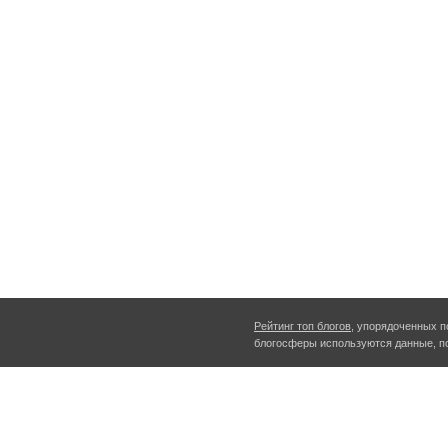
Рейтинг топ блогов
, упорядоченных п
блогосферы используются данные, п