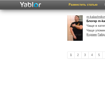
Разместить статью
m-kalashniko
Блогер m-ka
Чаще в кате
Чаще упоми
Кудрин
Гайд
1
2
3
4
5