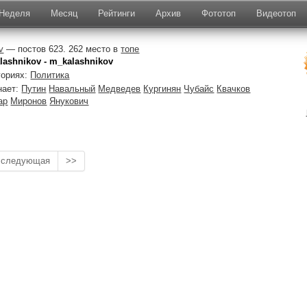
Неделя
Месяц
Рейтинги
Архив
Фототоп
Видеотоп
v
— постов 623. 262 место в
топе
lashnikov - m_kalashnikov
гориях:
Политика
нает:
Путин
Навальный
Медведев
Кургинян
Чубайс
Квачков
ар
Миронов
Янукович
следующая
>>