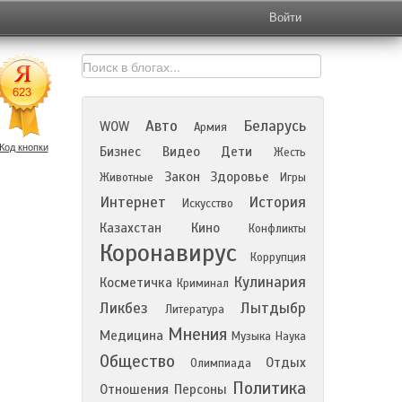
Войти
Авто
Беларусь
WOW
Армия
Код кнопки
Бизнес
Видео
Дети
Жесть
Закон
Здоровье
Животные
Игры
Интернет
История
Искусство
Казахстан
Кино
Конфликты
Коронавирус
Коррупция
Кулинария
Косметичка
Криминал
Ликбез
Лытдыбр
Литература
Мнения
Медицина
Музыка
Наука
Общество
Отдых
Олимпиада
Политика
Отношения
Персоны