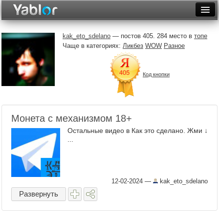
Разместить статью
Войти
kak_eto_sdelano
— постов 405. 284 место в
топе
Чаще в категориях:
Ликбез
WOW
Разное
Неделя
Месяц
Код кнопки
Рейтинги
Архив
Монета с механизмом 18+
Фототоп
Остальные видео в Как это сделано. Жми ↓
...
Видеотоп
12-02-2024
—
kak_eto_sdelano
Развернуть