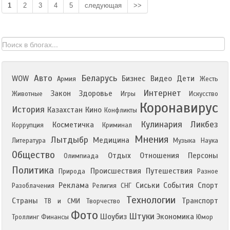
1
2
3
4
5
следующая
>>
Авто
Беларусь
WOW
Бизнес
Видео
Дети
Армия
Жесть
Интернет
Закон
Здоровье
Животные
Игры
Искусство
Коронавирус
История
Казахстан
Кино
Конфликты
Кулинария
Ликбез
Косметичка
Коррупция
Криминал
Мнения
Лытдыбр
Медицина
Литература
Музыка
Наука
Общество
Отдых
Отношения
Персоны
Олимпиада
Политика
Происшествия
Путешествия
Природа
Разное
Реклама
Сиськи
События
Спорт
Разоблачения
Религия
СНГ
Технологии
Страны
Транспорт
ТВ и СМИ
Творчество
Фото
Штуки
Шоубиз
Экономика
Троллинг
Финансы
Юмор