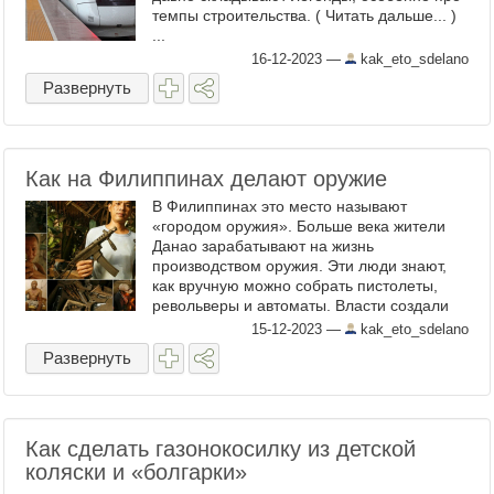
темпы строительства. ( Читать дальше... )
...
16-12-2023
—
kak_eto_sdelano
Развернуть
Как на Филиппинах делают оружие
В Филиппинах это место называют
«городом оружия». Больше века жители
Данао зарабатывают на жизнь
производством оружия. Эти люди знают,
как вручную можно собрать пистолеты,
револьверы и автоматы. Власти создали
кооператив, чтобы таким образом
15-12-2023
—
kak_eto_sdelano
легализовать производство оружия. Но
Развернуть
вместо ...
Как сделать газонокосилку из детской
коляски и «болгарки»