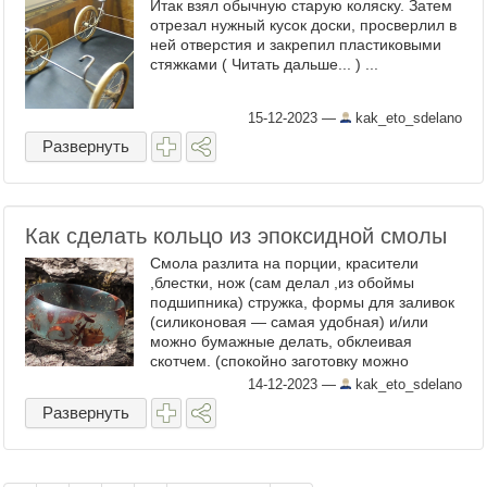
Итак взял обычную старую коляску. Затем
отрезал нужный кусок доски, просверлил в
ней отверстия и закрепил пластиковыми
стяжками ( Читать дальше... ) ...
15-12-2023
—
kak_eto_sdelano
Развернуть
Как сделать кольцо из эпоксидной смолы
Смола разлита на порции, красители
,блестки, нож (сам делал ,из обоймы
подшипника) стружка, формы для заливок
(силиконовая — самая удобная) и/или
можно бумажные делать, обклеивая
скотчем. (спокойно заготовку можно
извлечь),стаканчики для дополнительного
14-12-2023
—
kak_eto_sdelano
смешивания И еще обязательно ...
Развернуть