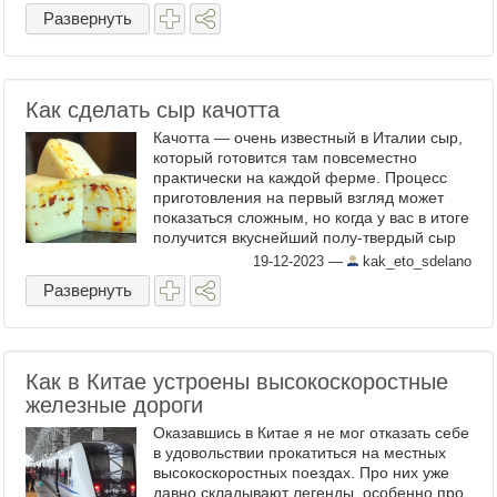
Развернуть
Как сделать сыр качотта
Качотта — очень известный в Италии сыр,
который готовится там повсеместно
практически на каждой ферме. Процесс
приготовления на первый взгляд может
показаться сложным, но когда у вас в итоге
получится вкуснейший полу-твердый сыр
вы не пожалеете потраченных сил. (
19-12-2023
—
kak_eto_sdelano
Читать дальше... ...
Развернуть
Как в Китае устроены высокоскоростные
железные дороги
Оказавшись в Китае я не мог отказать себе
в удовольствии прокатиться на местных
высокоскоростных поездах. Про них уже
давно складывают легенды, особенно про