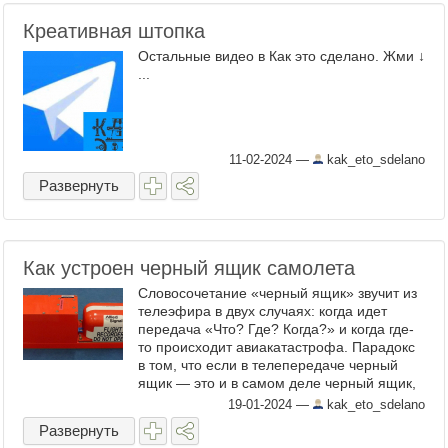
Креативная штопка
Остальные видео в Как это сделано. Жми ↓
...
11-02-2024
—
kak_eto_sdelano
Развернуть
Как устроен черный ящик самолета
Словосочетание «черный ящик» звучит из
телеэфира в двух случаях: когда идет
передача «Что? Где? Когда?» и когда где-
то происходит авиакатастрофа. Парадокс
в том, что если в телепередаче черный
ящик — это и в самом деле черный ящик,
то в самолете это не ящик и он не черный.
19-01-2024
—
kak_eto_sdelano
( ...
Развернуть