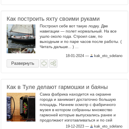
Как построить яхту своими руками
Построил себе вот такую лодку. Две
навигации — полет нормальный. На все
ушло около года. Строил сам, по
выходным и по паре часов после работы. (
Читать дальше... ) ...
18-01-2024
—
kak_eto_sdelano
Развернуть
Как в Туле делают гармошки и баяны
Сама фабрика находится на окраине
города и занимает достаточно большую
площадь. Начнем осмотр с фабричного
музея в котором собранны множество
гармоней которые выпускались ранее и
продолжают изготавливаться и по сей
день. ( Читать дальше... ) ...
19-12-2023
—
kak_eto_sdelano