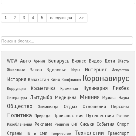
1
2
3
4
5
следующая
>>
Авто
Беларусь
WOW
Бизнес
Видео
Дети
Армия
Жесть
Интернет
Закон
Здоровье
Животные
Игры
Искусство
Коронавирус
История
Казахстан
Кино
Конфликты
Кулинария
Ликбез
Косметичка
Коррупция
Криминал
Мнения
Лытдыбр
Медицина
Литература
Музыка
Наука
Общество
Отдых
Отношения
Персоны
Олимпиада
Политика
Происшествия
Путешествия
Природа
Разное
Реклама
Сиськи
События
Спорт
Разоблачения
Религия
СНГ
Технологии
Страны
Транспорт
ТВ и СМИ
Творчество