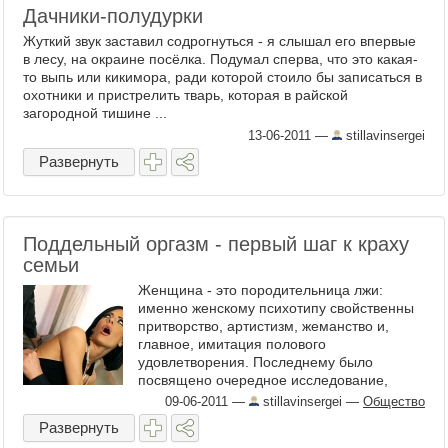
Дачники-полудурки
Жуткий звук заставил содрогнуться - я слышал его впервые
в лесу, на окраине посёлка. Подумал сперва, что это какая-
то выпь или кикимора, ради которой стоило бы записаться в
охотники и пристрелить тварь, которая в райской
загородной тишине ...
13-06-2011
—
stillavinsergei
Развернуть
Поддельный оргазм - первый шаг к краху
семьи
Женщина - это породительница лжи:
именно женскому психотипу свойственны
притворство, артистизм, жеманство и,
главное, имитация полового
удовлетворения. Последнему было
посвящено очередное исследование,
проведённое в Штатах, и показало оно ...
09-06-2011
—
stillavinsergei
—
Общество
Развернуть