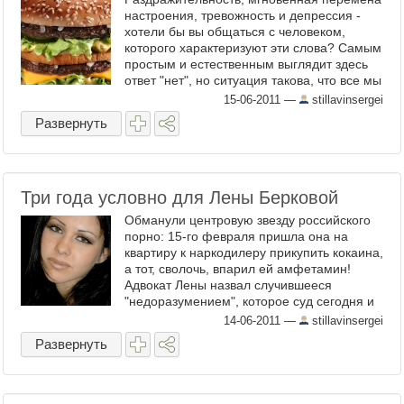
настроения, тревожность и депрессия -
хотели бы вы общаться с человеком,
которого характеризуют эти слова? Самым
простым и естественным выглядит здесь
ответ "нет", но ситуация такова, что все мы
вынуждены ...
15-06-2011
—
stillavinsergei
Развернуть
Три года условно для Лены Берковой
Обманули центровую звезду российского
порно: 15-го февраля пришла она на
квартиру к наркодилеру прикупить кокаина,
а тот, сволочь, впарил ей амфетамин!
Адвокат Лены назвал случившееся
"недоразумением", которое суд сегодня и
оценил в три года ...
14-06-2011
—
stillavinsergei
Развернуть