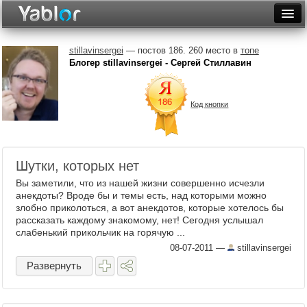
Разместить статью
Войти
stillavinsergei
— постов 186. 260 место в
топе
Блогер stillavinsergei - Сергей Стиллавин
Неделя
Месяц
Код кнопки
Рейтинги
Архив
Шутки, которых нет
Фототоп
Вы заметили, что из нашей жизни совершенно исчезли
анекдоты? Вроде бы и темы есть, над которыми можно
Видеотоп
злобно приколоться, а вот анекдотов, которые хотелось бы
рассказать каждому знакомому, нет! Сегодня услышал
слабенький прикольчик на горячую ...
08-07-2011
—
stillavinsergei
Развернуть