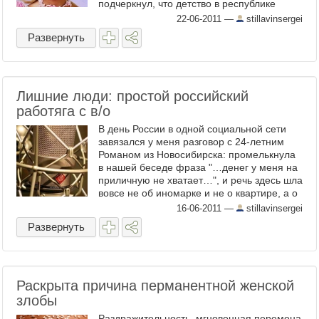
подчеркнул, что детство в республике
находится под постоянным контролем
22-06-2011
—
stillavinsergei
государства, что ...
Развернуть
Лишние люди: простой российский
работяга с в/о
В день России в одной социальной сети
завязался у меня разговор с 24-летним
Романом из Новосибирска: промелькнула
в нашей беседе фраза "…денег у меня на
приличную не хватает…", и речь здесь шла
вовсе не об иномарке и не о квартире, а о
женщинах! Мне ...
16-06-2011
—
stillavinsergei
Развернуть
Раскрыта причина перманентной женской
злобы
Раздражительность, мгновенная перемена