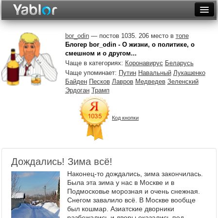
Разместить статью
Войти
bor_odin
— постов 1035. 206 место в
топе
Блогер bor_odin - О жизни, о политике, о
Неделя
смешном и о другом...
Чаще в категориях:
Коронавирус
Беларусь
Месяц
Чаще упоминает:
Путин
Навальный
Лукашенко
Байден
Песков
Лавров
Медведев
Зеленский
Рейтинги
Эрдоган
Трамп
Архив
Код кнопки
Фототоп
Видеотоп
Дождались! Зима всё!
Наконец-то дождались, зима закончилась.
Была эта зима у нас в Москве и в
Подмосковье морозная и очень снежная.
Снегом завалило всё. В Москве вообще
был кошмар. Азиатские дворники
разбежались и дворы оказались под