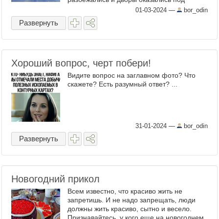
снегом. На машине не проехать и пешком
01-03-2024
—
bor_odin
трудно пройти, особенно пожилым ...
Развернуть
Хороший вопрос, черт побери!
Видите вопрос на заглавном фото? Что
скажете? Есть разумный ответ? ...
31-01-2024
—
bor_odin
Развернуть
Новогодний прикол
Всем известно, что красиво жить не
запретишь. И не надо запрещать, люди
должны жить красиво, сытно и весело.
Признавайтесь, у кого еще на новогоднем