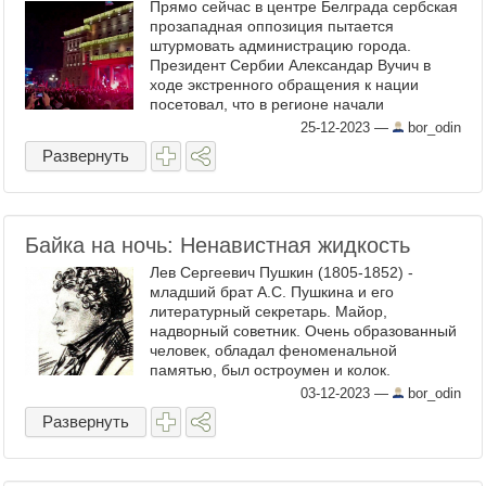
Прямо сейчас в центре Белграда сербская
прозападная оппозиция пытается
штурмовать администрацию города.
Президент Сербии Александар Вучич в
ходе экстренного обращения к нации
посетовал, что в регионе начали
праздновать и говорить об успешной
25-12-2023
—
bor_odin
революции, которая происходит. Что же
Развернуть
это ...
Байка на ночь: Ненавистная жидкость
Лев Сергеевич Пушкин (1805-1852) -
младший брат А.С. Пушкина и его
литературный секретарь. Майор,
надворный советник. Очень образованный
человек, обладал феноменальной
памятью, был остроумен и колок.
Плотный, росту ниже среднего, ходил
03-12-2023
—
bor_odin
переваливаясь и расставляя ноги, как и
Развернуть
его великий ...