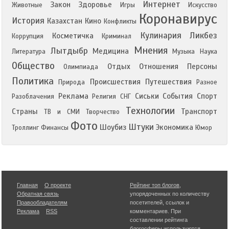
Интернет
Закон
Здоровье
Животные
Игры
Искусство
Коронавирус
История
Казахстан
Кино
Конфликты
Кулинария
Ликбез
Косметичка
Коррупция
Криминал
Мнения
Лытдыбр
Медицина
Литература
Музыка
Наука
Общество
Отдых
Отношения
Персоны
Олимпиада
Политика
Происшествия
Путешествия
Природа
Разное
Реклама
Сиськи
События
Спорт
Разоблачения
Религия
СНГ
Технологии
Страны
Транспорт
ТВ и СМИ
Творчество
Фото
Штуки
Шоубиз
Экономика
Троллинг
Финансы
Юмор
Главная
О проекте
Рейтинг топ блогов
,
Обратная связь
упорядоченных по количеству
Правообладателям
посетителей, ссылок и
Реклама
RSS
комментариев. При
составлении рейтинга
блогосферы используются