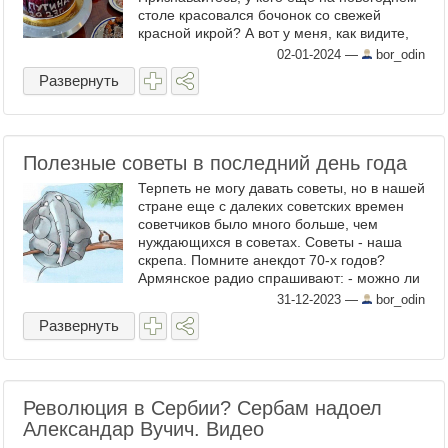
столе красовался бочонок со свежей
красной икрой? А вот у меня, как видите,
был! Завидуете? Но, как модно нынче
02-01-2024
—
bor_odin
говорить - не всё так ...
Развернуть
Полезные советы в последний день года
Терпеть не могу давать советы, но в нашей
стране еще с далеких советских времен
советчиков было много больше, чем
нуждающихся в советах. Советы - наша
скрепа. Помните анекдот 70-х годов?
Армянское радио спрашивают: - можно ли
изнасиловать женщину на улице Москвы?
31-12-2023
—
bor_odin
Армянское радио ...
Развернуть
Революция в Сербии? Сербам надоел
Александар Вучич. Видео