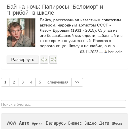
Бай на ночь: Папиросы "Беломор" и
"Прибой" в школе
Байка, рассказанная известным советским
актёром, народным артистом СССР -
Львом Дуровым (1931 - 2015). Случай из
его бесшабашной молодости, забавный и в
то же время поучительный. Рассказ от
первого лица: Школу я не любил, а она –
меня. Да я в нее фактически и не ходил.
03-11-2023
—
bor_odin
Прогуливал ...
Развернуть
1
2
3
4
5
следующая
>>
Авто
Беларусь
WOW
Бизнес
Видео
Дети
Армия
Жесть