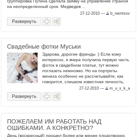
группировка Путина сделала заявку на управление страной
на неопределенный срок. Медведев ...
27-12-2010
—
b_nemtsov
Развернуть
Свадебные фотки Муськи
Здарова, дорогие френды :) Если кому
интересно, я вчера получила первую часть
фоток в свадебном платье, тут можно
поглазеть немножко. Но на портреты
жениха особенно не рассчитывайте, как
говорится, слишком известная личность,
чтобы .. и все такое ...
27-12-2010
—
m_u_s_k_a
Развернуть
ПОЖЕЛАЕМ ИМ РАБОТАТЬ НАД
ОШИБКАМИ. А КОНКРЕТНО?
День (воскресный) прошел более или менее плодотворно.