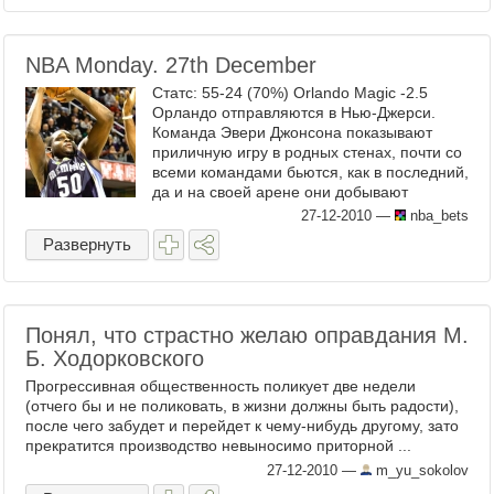
NBA Monday. 27th December
Статс: 55-24 (70%) Orlando Magic -2.5
Орландо отправляются в Нью-Джерси.
Команда Эвери Джонсона показывают
приличную игру в родных стенах, почти со
всеми командами бьются, как в последний,
да и на своей арене они добывают
большую часть своих побед. ...
27-12-2010
—
nba_bets
Развернуть
Понял, что страстно желаю оправдания М.
Б. Ходорковского
Прогрессивная общественность поликует две недели
(отчего бы и не поликовать, в жизни должны быть радости),
после чего забудет и перейдет к чему-нибудь другому, зато
прекратится производство невыносимо приторной ...
27-12-2010
—
m_yu_sokolov