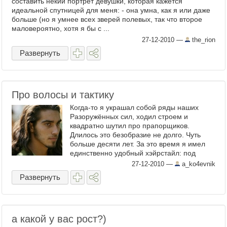
составить некий портрет девушки, которая кажется
идеальной спутницей для меня: - она умна, как я или даже
больше (но я умнее всех зверей полевых, так что второе
маловероятно, хотя я бы с ...
27-12-2010
—
the_rion
Развернуть
Про волосы и тактику
Когда-то я украшал собой ряды наших
Разоружённых сил, ходил строем и
квадратно шутил про прапорщиков.
Длилось это безобразие не долго. Чуть
больше десяти лет. За это время я имел
единственно удобный хэйрстайл: под
машинку, как можно короче. ...
27-12-2010
—
a_ko4evnik
Развернуть
а какой у вас рост?)