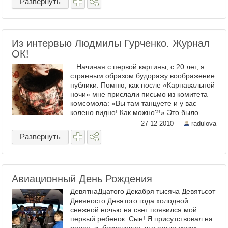
Развернуть
Из интервью Людмилы Гурченко. Журнал
ОК!
...Начиная с первой картины, с 20 лет, я
странным образом будоражу воображение
публики. Помню, как после «Карнавальной
ночи» мне прислали письмо из комитета
комсомола: «Вы там танцуете и у вас
колено видно! Как можно?!» Это было
целое событие: ...
27-12-2010
—
radulova
Развернуть
Авиационный День Рождения
ДевятнаДцатого Декабря тысяча Девятьсот
Девяносто Девятого года холодной
снежной ночью на свет появился мой
первый ребенок. Сын! Я присутствовал на