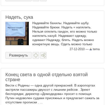
Надеть, сука
Надевайте бахилы. Надевайте шубу.
Надевайте брюки. Надеть = напялить.
Нельзя опялить гандон, его можно только
напялить нахуй. Надевают одежду,
одевают Надежду, блять. Надеть можно
конкретную вещь. Одеть можно только
кого-либо, а не что-либо. ...
27-12-2010
—
tema
Развернуть
Конец света в одной отдельно взятой
стране
Вести с Родины — одна другой прекрасней. В аэропортах
застряли пассажиры двухсот с лишним рейсов . Зреют
беспорядки, директор «Домодедова» просит о помощи.
Путин недоволен судами присяжных и предлагает сажать за
отсутствие прописки . ...