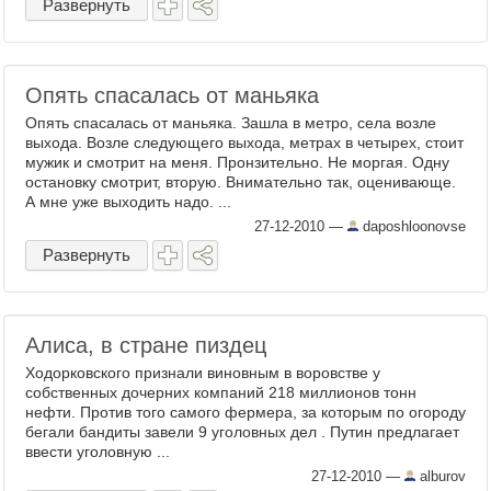
Развернуть
Опять спасалась от маньяка
Опять спасалась от маньяка. Зашла в метро, села возле
выхода. Возле следующего выхода, метрах в четырех, стоит
мужик и смотрит на меня. Пронзительно. Не моргая. Одну
остановку смотрит, вторую. Внимательно так, оценивающе.
А мне уже выходить надо. ...
27-12-2010
—
daposhloonovse
Развернуть
Алиса, в стране пиздец
Ходорковского признали виновным в воровстве у
собственных дочерних компаний 218 миллионов тонн
нефти. Против того самого фермера, за которым по огороду
бегали бандиты завели 9 уголовных дел . Путин предлагает
ввести уголовную ...
27-12-2010
—
alburov