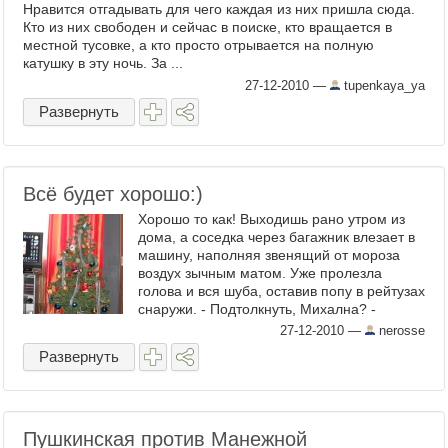
Нравится отгадывать для чего каждая из них пришла сюда.
Кто из них свободен и сейчас в поиске, кто вращается в
местной тусовке, а кто просто отрывается на полную
катушку в эту ночь. За ...
27-12-2010
—
tupenkaya_ya
Развернуть
Всё будет хорошо:)
Хорошо то как! Выходишь рано утром из
дома, а соседка через багажник влезает в
машину, наполняя звенящий от мороза
воздух зычным матом. Уже пролезла
голова и вся шуба, оставив попу в рейтузах
снаружи. - Подтолкнуть, Михална? -
Подтолкни, едрена ...
27-12-2010
—
nerosse
Развернуть
Пушкинская против Манежной