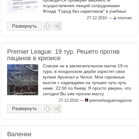
проводятся проверки законности
осуществления лекций сотрудниками
Фонда "Город без наркотиков" в учебных
заведениях города. Какая ...
27-12-2010
—
roizman
Развернуть
Premier League. 19 тур. Решето против
пацанов в кризисе
Совсем не в заключительном матче 19-го
тура, в лондонском дерби скрестят свои
кулаки Арсенал и Челси. Мои скромные
мысли с надеждами на лучшее чуть-чуть
ниже. 22:00 по Киеву. Я просто уверен, что
сегодня Вы уже прочли массу
информации, ...
27-12-2010
—
premierleaguemagazine
Развернуть
Валенки