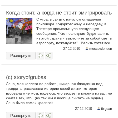
Когда стоит, а когда не стоит эмигрировать
С утра, в связи с началом оглашения
приговора Ходорковскому и Лебедеву, в
Твиттере промелькнуло следующее
сообщение: "Кто последним будет валить
из этой страны - выключите за собой свет в
аэропорту, пожалуйста" . Валить хотят все
больше и ...
27-12-2010
—
moscowlondon
Развернуть
(c) storyofgrubas
Лена, моя коллега по работе, шикарная блондинка под
тридцать, рассказала историю своей жизни, которая
взорвала мне мозг, надеюсь, что взорвет и многим из вас, не
считая тех, кто...(ну тех мы и вообще считать не будем).
Лена была самой красивой ...
27-12-2010
—
ibigdan
Развернуть