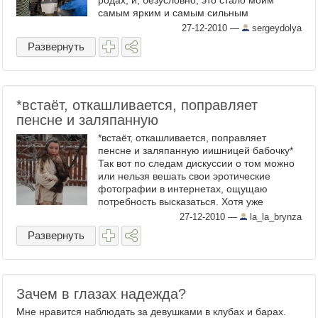
родах, и, безусловно, это стало моим
самым ярким и самым сильным
эмоциональным переживанием за ...
27-12-2010
—
sergeydolya
Развернуть
*встаёт, откашливается, поправляет
пенсне и заляпанную
*встаёт, откашливается, поправляет
пенсне и заляпанную иишницей бабочку*
Так вот по следам дискуссии о том можно
или нельзя вешать свои эротические
фотографии в интернетах, ощущаю
потребность высказаться. Хотя уже
высказывалась не так давно. ...
27-12-2010
—
la_la_brynza
Развернуть
Зачем в глазах надежда?
Мне нравится наблюдать за девушками в клубах и барах.