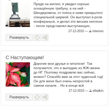
Придя на митинг, я увидел хорошо
оснащённую трибуну, а на ней -
Шендеровича, от пояса и ниже прикрытого
специальной ширмой. Он выступал в роли
конфераньсе, и делал это весьма неплохо
- тепло представлял выступающих,
перемежая их речи ...
27-12-2010
—
intensio
Развернуть
С Наступающим!
Дорогие мои друзья и читатели! Так
получается, что я выпадаю из ЖЖ-жизни
до НГ. Поэтому поздравлю вас сейчас,
можно? Спасибо вам за этот чудесный год!
Он для меня был очень непростой в
самом начале... Но в конце всё
изменилось. Много всего ...
27-12-2010
—
elladkin
Развернуть