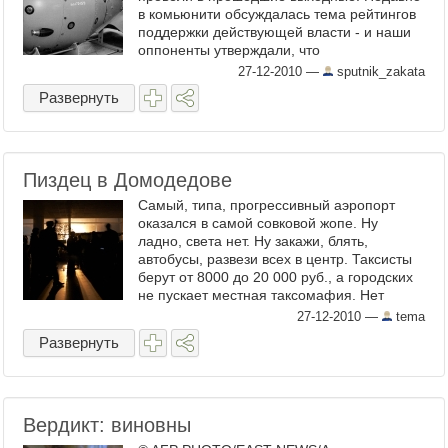
в комьюнити обсуждалась тема рейтингов
поддержки действующей власти - и наши
оппоненты утверждали, что
оппозиционность ...
27-12-2010
—
sputnik_zakata
Развернуть
Пиздец в Домодедове
Самый, типа, прогрессивный аэропорт
оказался в самой совковой жопе. Ну
ладно, света нет. Ну закажи, блять,
автобусы, развези всех в центр. Таксисты
берут от 8000 до 20 000 руб., а городских
не пускает местная таксомафия. Нет
вылетов. Ну закажи, блять, ...
27-12-2010
—
tema
Развернуть
Вердикт: виновны