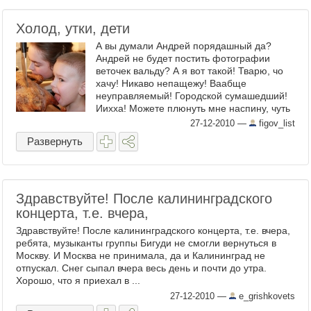
Холод, утки, дети
А вы думали Андрей порядашный да?
Андрей не будет постить фотографии
веточек вальду? А я вот такой! Тварю, чо
хачу! Никаво непащежу! Ваабще
неуправляемый! Городской сумашедший!
Иихха! Можете плюнуть мне наспину, чуть
пониже ...
27-12-2010
—
figov_list
Развернуть
Здравствуйте! После калининградского
концерта, т.е. вчера,
Здравствуйте! После калининградского концерта, т.е. вчера,
ребята, музыканты группы Бигуди не смогли вернуться в
Москву. И Москва не принимала, да и Калининград не
отпускал. Снег сыпал вчера весь день и почти до утра.
Хорошо, что я приехал в ...
27-12-2010
—
e_grishkovets