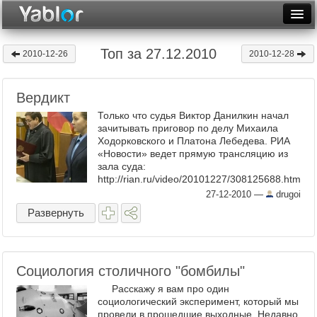
Разместить статью
Войти
Топ за 27.12.2010
2010-12-26
2010-12-28
Неделя
Вердикт
Месяц
Только что судья Виктор Данилкин начал
Рейтинги
зачитывать приговор по делу Михаила
Ходорковского и Платона Лебедева. РИА
«Новости» ведет прямую трансляцию из
Архив
зала суда:
http://rian.ru/video/20101227/308125688.htm
Фототоп
l P.S. Всё, судья попросил прессу
27-12-2010
—
drugoi
удалиться из зала ...
Видеотоп
Развернуть
Социология столичного "бомбилы"
Расскажу я вам про один
социологический эксперимент, который мы
провели в прошедшие выходные. Недавно