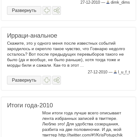
27-12-2010
—
dimk_dims
Развернуть
Ирраци-анальное
Скажите, это у одного меня после известных событий
зародилось и окрепло такое чувство, что Говнарю недолго
осталось? Вот после предыдущих перевыборов такого не
было (да и вообще, не было раньше), хотя тогда тоже и
морды били и сажали. Как-то в этот ...
27-12-2010
—
l_u_f_t
Развернуть
Итоги года-2010
Мои итоги года лучше всего описывает
лента избранных записей в твиттере.
Люблю это! Для удобства созерцания,
разбита на две половиночки. И да, мой
твиттер http://twitter.com/#!/KrisPotupchik