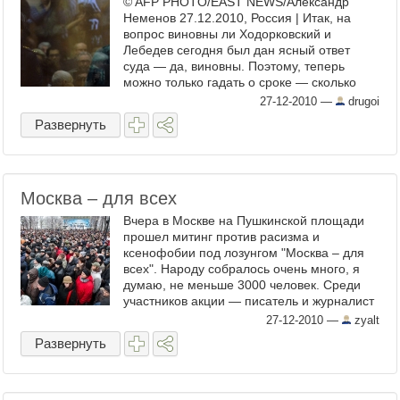
© AFP PHOTO/EAST NEWS/Александр
Неменов 27.12.2010, Россия | Итак, на
вопрос виновны ли Ходорковский и
Лебедев сегодня был дан ясный ответ
суда — да, виновны. Поэтому, теперь
можно только гадать о сроке — сколько
дадут бывшим руководителям ЮКОСа:
27-12-2010
—
drugoi
много или ...
Развернуть
Москва – для всех
Вчера в Москве на Пушкинской площади
прошел митинг против расизма и
ксенофобии под лозунгом "Москва – для
всех". Народу собралось очень много, я
думаю, не меньше 3000 человек. Среди
участников акции — писатель и журналист
Дмитрий Быков, писатель ...
27-12-2010
—
zyalt
Развернуть