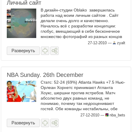
Личный сайт
В дизайн-студии Oblako завершилась
работа над моим личным сайтом . Сайт
делали очень долго и качественно.
Началось всё с разработки концепции:
глобус, вмещающий в себя бесконечное
множество фотографий из разных концов
земного шара. Я уже ...
27-12-2010
—
zyalt
Развернуть
NBA Sunday. 26th December
Статс: 52-24 (69%) Atlanta Hawks +7.5 Нью-
Орлеан Хорнетс принимают Атланта
Хоукс, шершни против ястребов. Матч
абсолютно двух равных команд, не
понимаю, почему так недооценивают
гостей. Обе команды нестабильны, обе
команды колбасит, но мне слабо ...
27-12-2010
—
nba_bets
Развернуть