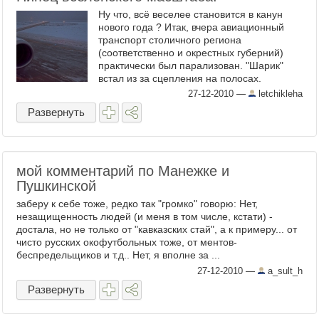
Ну что, всё веселее становится в канун
нового года ? Итак, вчера авиационный
транспорт столичного региона
(соответственно и окрестных губерний)
практически был парализован. "Шарик"
встал из за сцепления на полосах.
"Домодедкино" из за ...
27-12-2010
—
letchikleha
Развернуть
мой комментарий по Манежке и
Пушкинской
заберу к себе тоже, редко так "громко" говорю: Нет,
незащищенность людей (и меня в том числе, кстати) -
достала, но не только от "кавказских стай", а к примеру... от
чисто русских окофутбольных тоже, от ментов-
беспредельщиков и т.д.. Нет, я вполне за ...
27-12-2010
—
a_sult_h
Развернуть