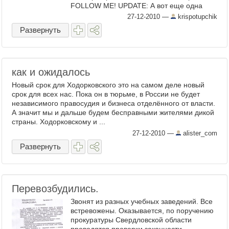
FOLLOW ME! UPDATE: А вот еще одна
версия итогов-2010: От айпада до
27-12-2010
—
krispotupchik
афедрона . ...
Развернуть
как и ожидалось
Новый срок для Ходорковского это на самом деле новый
срок для всех нас. Пока он в тюрьме, в России не будет
независимого правосудия и бизнеса отделённого от власти.
А значит мы и дальше будем бесправными жителями дикой
страны. Ходорковскому и ...
27-12-2010
—
alister_com
Развернуть
Перевозбудились.
Звонят из разных учебных заведений. Все
встревожены. Оказывается, по поручению
прокуратуры Свердловской области