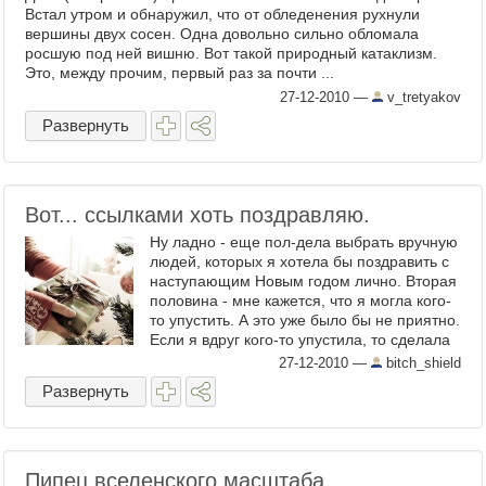
Встал утром и обнаружил, что от обледенения рухнули
вершины двух сосен. Одна довольно сильно обломала
росшую под ней вишню. Вот такой природный катаклизм.
Это, между прочим, первый раз за почти ...
27-12-2010
—
v_tretyakov
Развернуть
Вот... ссылками хоть поздравляю.
Ну ладно - еще пол-дела выбрать вручную
людей, которых я хотела бы поздравить с
наступающим Новым годом лично. Вторая
половина - мне кажется, что я могла кого-
то упустить. А это уже было бы не приятно.
Если я вдруг кого-то упустила, то сделала
это не ...
27-12-2010
—
bitch_shield
Развернуть
Пипец вселенского масштаба.