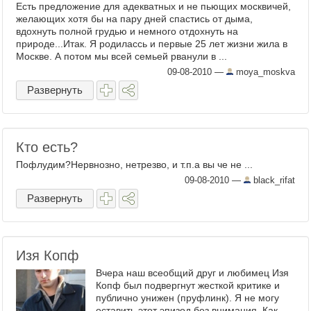
Есть предложение для адекватных и не пьющих москвичей,
желающих хотя бы на пару дней спастись от дыма,
вдохнуть полной грудью и немного отдохнуть на
природе...Итак. Я родилассь и первые 25 лет жизни жила в
Москве. А потом мы всей семьей рванули в ...
09-08-2010
—
moya_moskva
Развернуть
Кто есть?
Пофлудим?Нервнозно, нетрезво, и т.п.а вы че не ...
09-08-2010
—
black_rifat
Развернуть
Изя Копф
Вчера наш всеобщий друг и любимец Изя
Копф был подвергнут жесткой критике и
публично унижен (пруфлинк). Я не могу
оставить этот эпизод без внимания. Как