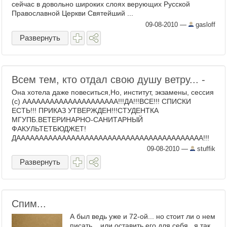
сейчас в довольно широких слоях верующих Русской
Православной Церкви Святейший ...
09-08-2010
—
gasloff
Развернуть
Всем тем, кто отдал свою душу ветру... -
Она хотела даже повеситься,Но, институт, экзамены, сессия
(с) ААААААААААААААААААААА!!!ДА!!!ВСЕ!!! СПИСКИ
ЕСТЬ!!! ПРИКАЗ УТВЕРЖДЕН!!!СТУДЕНТКА
МГУПБ.ВЕТЕРИНАРНО-САНИТАРНЫЙ
ФАКУЛЬТЕТБЮДЖЕТ!
ДААААААААААААААААААААААААААААААААААААААААА!!!
Спасибо всем, ...
09-08-2010
—
stuffik
Развернуть
Спим...
А был ведь уже и 72-ой... но стоит ли о нем
писать....или оставить его для себя...я так