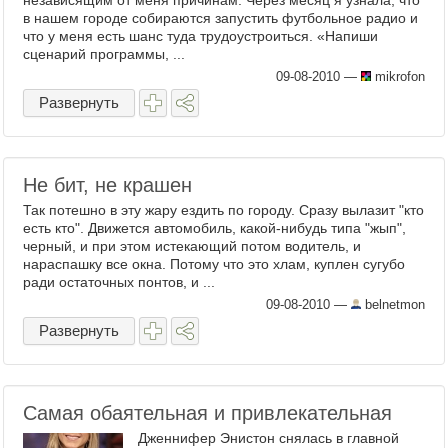
независящим от меня причинам. Через месяц я узнала, что
в нашем городе собираются запустить футбольное радио и
что у меня есть шанс туда трудоустроиться. «Напиши
сценарий программы, ...
09-08-2010
—
mikrofon
Развернуть
Не бит, не крашен
Так потешно в эту жару ездить по городу. Сразу вылазит "кто
есть кто". Движется автомобиль, какой-нибудь типа "жып",
черный, и при этом истекающий потом водитель, и
нараспашку все окна. Потому что это хлам, куплен сугубо
ради остаточных понтов, и ...
09-08-2010
—
belnetmon
Развернуть
Самая обаятельная и привлекательная
Дженнифер Энистон снялась в главной