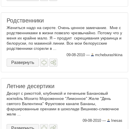
Родственники
Жениться надо на сироте. Очень ценное замечание. Мне с
родственниками в жизни повезло чрезвычайно. Потому что у
меня их крайне мало. Я – продукт скрещивания украинца и
белоруски, по маминой линии. Все мои белорусские
родственники сгорели в ...
09-08-2010
—
mcheburashkina
Развернуть
Летние десертики
Десерт с рикоттой, клубникой и печеньем Банановый
коктейль Мохито Мороженное "Лимонное" Желе "День
святого Валентина" Фруктовое канапе Бананы,
фаршированные орехами в шоколаде Вишнево-сливочное
желе ...
09-08-2010
—
Inesas
Развернуть