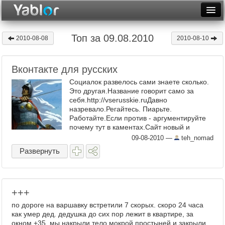
Разместить статью
Войти
Топ за 09.08.2010
2010-08-08
2010-08-10
Неделя
Вконтакте для русских
Месяц
Социалок развелось сами знаете сколько.
Рейтинги
Это другая.Название говорит само за
себя.http://vserusskie.ruДавно
назревало.Регайтесь. Пиарьте.
Архив
Работайте.Если против - аргументируйте
почему тут в каментах.Сайт новый и
Фототоп
крайне нуждается в пиаре. В вашем пиаре.
09-08-2010
—
teh_nomad
...
Видеотоп
Развернуть
+++
по дороге на варшавку встретили 7 скорых. скоро 24 часа
как умер дед. дедушка до сих пор лежит в квартире, за
окном +35. мы накрыли тело мокрой простыней и закрыли