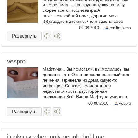
и не решила.....про групповушку напишу,
скорее всего, послезавтра.А
пока....спокойной ночи, дорогие мои
;))))Заодно напомню, что я завела себе
твиттер. разбираюсь пока что ...
09-08-2010
—
emilia_kens
Развернуть
vespro -
Мафтуна... Вы помогали, вы молились, вы
должны знать.Она приехала на новый этап
лечения. Привезла из дома какую-то
инфекцию.Сепсис, полиорганная
недостаточность, двусторонняя
пневмония.Всё. Вчера Мафтуна умерла в
реанимации РОНЦ.Пока я не могу ...
09-08-2010
—
vespro
Развернуть
i only cry when ugly people hold me