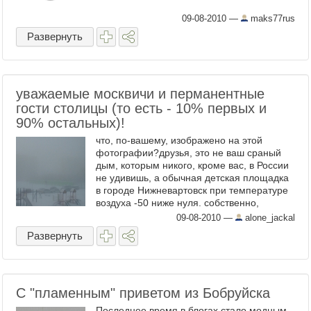
09-08-2010
—
maks77rus
Развернуть
уважаемые москвичи и перманентные
гости столицы (то есть - 10% первых и
90% остальных)!
что, по-вашему, изображено на этой
фотографии?друзья, это не ваш сраный
дым, которым никого, кроме вас, в России
не удивишь, а обычная детская площадка
в городе Нижневартовск при температуре
воздуха -50 ниже нуля. собственно,
примерно также она ...
09-08-2010
—
alone_jackal
Развернуть
С "пламенным" приветом из Бобруйска
Последнее время в блогах стало модным