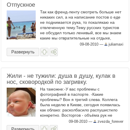
Отпускное
Так как френд-ленту смотреть больше нет
никаких сил, а на написание постов о еде
не поднимается рука, то покалякаю на
отвлеченную тему.Тему русских туристов
не обсудил только ленивый, все мы знаем
какие мы отвратительные на отдыхе,
особенно когда ...
09-08-2010
—
juliamaxi
Развернуть
Жили - не тужили: душа в душу, кулак в
нос, сковородкой по загривку.
На таможне:-У вас проблемы с
фотографией в паспорте. -Какие
проблемы? Вон я третий слева. Коллега
была неделю в Киеве, сегодня появилась
как облако: расколбасило распушистило
конкретно. Восторгов - объёма рук не
хватает. Весь день не давала мне про ...
09-08-2010
—
zvezda_forever
Развернуть