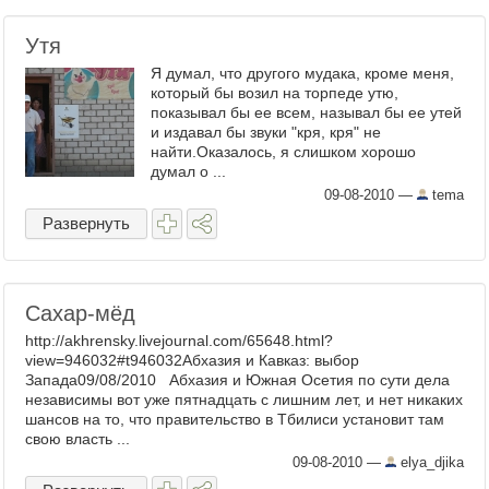
Утя
Я думал, что другого мудака, кроме меня,
который бы возил на торпеде утю,
показывал бы ее всем, называл бы ее утей
и издавал бы звуки "кря, кря" не
найти.Оказалось, я слишком хорошо
думал о ...
09-08-2010
—
tema
Развернуть
Сахар-мёд
http://akhrensky.livejournal.com/65648.html?
view=946032#t946032Абхазия и Кавказ: выбор
Запада09/08/2010 Абхазия и Южная Осетия по сути дела
независимы вот уже пятнадцать с лишним лет, и нет никаких
шансов на то, что правительство в Тбилиси установит там
свою власть ...
09-08-2010
—
elya_djika