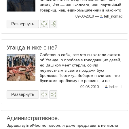
никак, Изя — наш коллега, наш партийный
товарищ, наш единомышленник в какой-то
мере. А мы своих ...
09-08-2010
—
teh_nomad
Развернуть
Уганда и иже с ней
Собствено сабж, все что вы хотели сказать
об Уганде, о проблемe голодающих детей,
но Ваш коммент стерли, сочли
неуместным в свете продажи бус/
брелоков.Поелику...Вобщем я считаю, что
бусиками проблему не решишь, и не
уверена что нужно ее ...
09-08-2010
—
ladies_il
Развернуть
Административное.
Здравствуйте!Честно говоря, я даже представить не могла