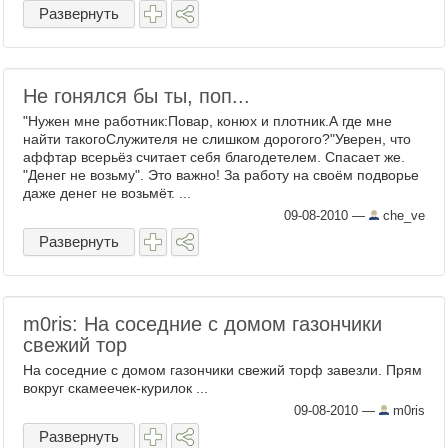
Развернуть
Не гонялся бы ты, поп...
"Нужен мне работник:Повар, конюх и плотник.А где мне
найти такогоСлужителя не слишком дорогого?"Уверен, что
аффтар всерьёз считает себя благодетелем. Спасает же.
"Денег не возьму". Это важно! За работу на своём подворье
даже денег не возьмёт. ...
09-08-2010
—
che_ve
Развернуть
m0ris: На соседние с домом газончики
свежий тор
На соседние с домом газончики свежий торф завезли. Прям
вокруг скамеечек-курилок ...
09-08-2010
—
m0ris
Развернуть