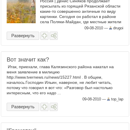
Россия | Денис Синяков продолжает
присылать из горящей Рязанской области
какие-то совершенно античные по виду
картинки. Сегодня он работал в районе
села Поляки-Майдан, где местные жители
отражали очередную атаку — ...
09-08-2010
—
drugoi
Развернуть
Вот значит как?
Итак, приехали, глава Калязинского района накатал на
меня заявление в милицию
http://www.tvernews.ru/news/15227.html . В общем,
началось.Господин Ильин, наверное, не любит читать,
потому что говорил я вот что: «Разговор был настолько
интересным, что его надо ...
09-08-2010
—
top_lap
Развернуть