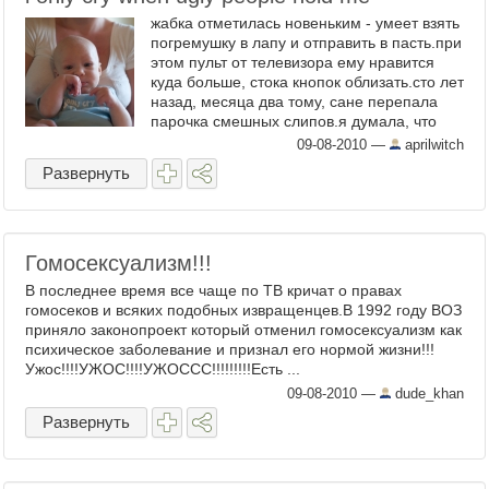
жабка отметилась новеньким - умеет взять
погремушку в лапу и отправить в пасть.при
этом пульт от телевизора ему нравится
куда больше, стока кнопок облизать.сто лет
назад, месяца два тому, сане перепала
парочка смешных слипов.я думала, что
они ему ...
09-08-2010
—
aprilwitch
Развернуть
Гомосексуализм!!!
В последнее время все чаще по ТВ кричат о правах
гомосеков и всяких подобных извращенцев.В 1992 году ВОЗ
приняло законопроект который отменил гомосексуализм как
психическое заболевание и признал его нормой жизни!!!
Ужос!!!!УЖОС!!!!УЖОССС!!!!!!!!!Есть ...
09-08-2010
—
dude_khan
Развернуть