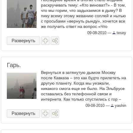
раскручивать тему: «Кто виноват?» - В том,
что мы горим, что задыхаемся в дыму? В
пику всему этому жеванию соплей и нытью
с просьбами «вернуть рынду», хочется все
же получить ответ на вопрос «Что
делать?». И так: ...
09-08-2010
—
tesey
Развернуть
Гарь.
Вернуться в затянутую дымом Москву
после Кавказа – это как будто прилететь на
другую планету. Когда мы уезжали,
никакого смога еще не было. На Эльбрусе
оставались без телефонной связи и
интернета. Как только спустились с гор –
миллион ...
09-08-2010
—
yashin
Развернуть