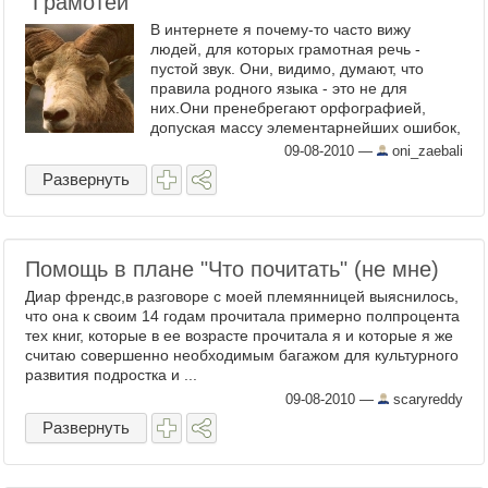
"Грамотеи"
В интернете я почему-то часто вижу
людей, для которых грамотная речь -
пустой звук. Они, видимо, думают, что
правила родного языка - это не для
них.Они пренебрегают орфографией,
допуская массу элементарнейших ошибок,
ставят лишние запятые, не ...
09-08-2010
—
oni_zaebali
Развернуть
Помощь в плане "Что почитать" (не мне)
Диар френдс,в разговоре с моей племянницей выяснилось,
что она к своим 14 годам прочитала примерно полпроцента
тех книг, которые в ее возрасте прочитала я и которые я же
считаю совершенно необходимым багажом для культурного
развития подростка и ...
09-08-2010
—
scaryreddy
Развернуть