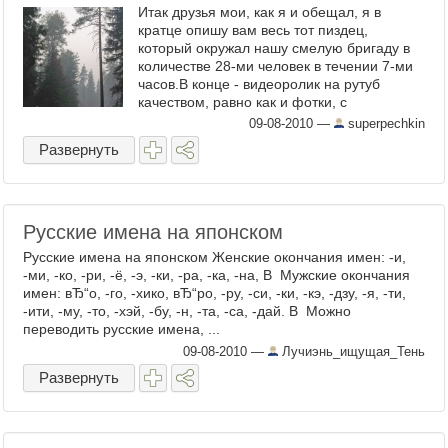
Итак друзья мои, как я и обещал, я в
кратце опишу вам весь тот пиздец,
который окружал нашу смелую бригаду в
количестве 28-ми человек в течении 7-ми
часов.В конце - видеоролик на рутуб
качеством, равно как и фотки, с
телефона(смотреть можно).Сцылко к ...
09-08-2010
—
superpechkin
Развернуть
Русские имена на японском
Русские имена на японском Женские окончания имен: -и,
-ми, -ко, -ри, -ё, -э, -ки, -ра, -ка, -на, В Мужские окончания
имен: вЂ“о, -го, -хико, вЂ“ро, -ру, -си, -ки, -кэ, -дзу, -я, -ти,
-ити, -му, -то, -хэй, -бу, -н, -та, -са, -дай. В Можно
переводить русские имена, ...
09-08-2010
—
Лучиэнь_ищущая_Тень
Развернуть