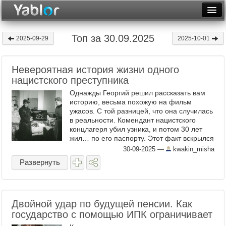
Разместить статью
Войти
Топ за 30.09.2025
2025-09-29
2025-10-01
Неделя
Невероятная история жизни одного
Месяц
нацистского преступника
Рейтинги
Однажды Георгий решил рассказать вам
историю, весьма похожую на фильм
Архив
ужасов. С той разницей, что она случилась
в реальности. Комендант нацистского
концлагеря убил узника, и потом 30 лет
Фототоп
жил… по его паспорту. Этот факт вскрылся
случайно, в 1994 году в ФРГ.
30-09-2025
—
kwakin_misha
Видеотоп
Криминальная полиция в ...
Развернуть
Двойной удар по будущей пенсии. Как
государство с помощью ИПК ограничивает