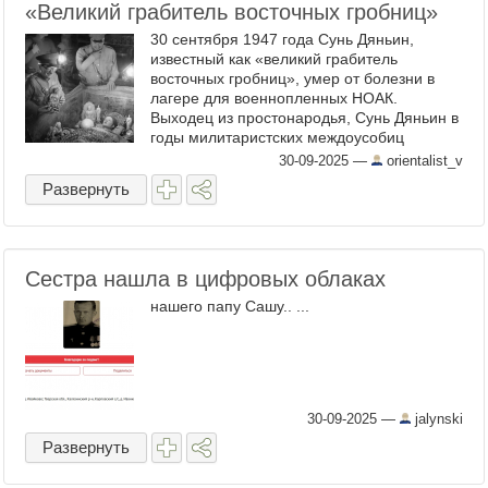
«Великий грабитель восточных гробниц»
30 сентября 1947 года Сунь Дяньин,
известный как «великий грабитель
восточных гробниц», умер от болезни в
лагере для военнопленных НОАК.
Выходец из простонародья, Сунь Дяньин в
годы милитаристских междоусобиц
сформировал собственный вооруженный
30-09-2025
—
orientalist_v
отряд. Ради выживания он
Развернуть
последовательно ...
Сестра нашла в цифровых облаках
нашего папу Сашу.. ...
30-09-2025
—
jalynski
Развернуть