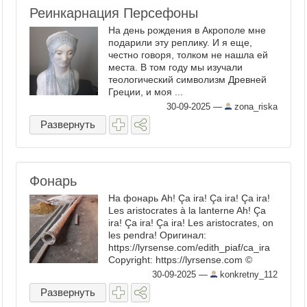
Реинкарнация Персефоны
На день рождения в Акрополе мне
подарили эту реплику. И я еще,
честно говоря, толком не нашла ей
места. В том году мы изучали
теологический символизм Древней
Греции, и моя ...
30-09-2025
—
zona_riska
Развернуть
Фонарь
На фонарь Ah! Ça ira! Ça ira! Ça ira!
Les aristocrates à la lanterne Ah! Ça
ira! Ça ira! Ça ira! Les aristocrates, on
les pendra! Оригинал:
https://lyrsense.com/edith_piaf/ca_ira
Copyright: https://lyrsense.com ©
Экстремизм, конечно. Ну дак это не
30-09-2025
—
konkretny_112
наш российский экстремизм, а ...
Развернуть