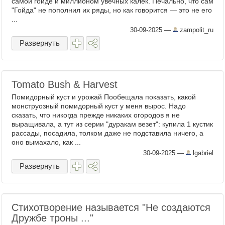
самой гойде и миллионом увечных калек. Печально, что сам
"Гойда" не пополнил их ряды, но как говорится — это не его
...
30-09-2025
—
zampolit_ru
Развернуть
Tomato Bush & Harvest
Помидорный куст и урожай Пообещала показать, какой
монструозный помидорный куст у меня вырос. Надо
сказать, что никогда прежде никаких огородов я не
выращивала, а тут из серии "дуракам везет": купила 1 кустик
рассады, посадила, толком даже не подставила ничего, а
оно вымахало, как ...
30-09-2025
—
lgabriel
Развернуть
Стихотворение называется "Не создаются
Дружбе троны ..."