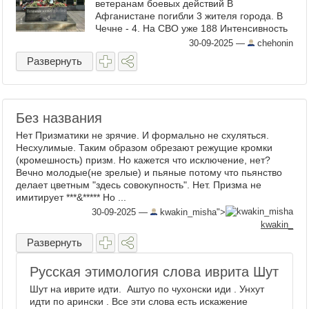
ветеранам боевых действий В
Афганистане погибли 3 жителя города. В
Чечне - 4. На СВО уже 188 Интенсивность
боевых действий возрастает. За 22 и 23
30-09-2025
—
chehonin
годы на горюшке появилось 40к ...
Развернуть
Без названия
Нет Призматики не зрячие. И формально не схуляться.
Несхулимые. Таким образом обрезают режущие кромки
(кромешность) призм. Но кажется что исключение, нет?
Вечно молодые(не зрелые) и пьяные потому что пьянство
делает цветным "здесь совокупность". Нет. Призма не
имитирует ***&***** Но ...
30-09-2025
—
kwakin_misha">
kwakin_
Развернуть
Русская этимология слова иврита Шут
Шут на иврите идти. Аштуо по чухонски иди . Унхут
идти по арински . Все эти слова есть искажение