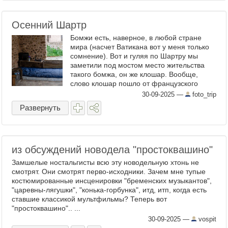
Осенний Шартр
Бомжи есть, наверное, в любой стране
мира (насчет Ватикана вот у меня только
сомнение). Вот и гуляя по Шартру мы
заметили под мостом место жительства
такого бомжа, он же клошар. Вообще,
слово клошар пошло от французского
“cloch”, что значит “колокол”. Под бой
30-09-2025
—
foto_trip
церковных колоколов к храмам ...
Развернуть
из обсуждений новодела "простоквашино"
Замшелые ностальгисты всю эту новодельную хтонь не
смотрят. Они смотрят перво-исходники. Зачем мне тупые
костюмированные инсценировки "бременских музыкантов",
"царевны-лягушки", "конька-горбунка", итд, итп, когда есть
ставшие классикой мультфильмы? Теперь вот
"простоквашино".. ...
30-09-2025
—
vospit