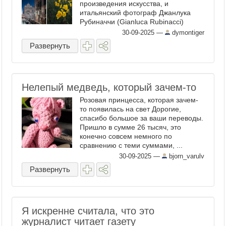
произведения искусства, и
итальянский фотограф Джанлука
Рубиначчи (Gianluca Rubinacci)
овладел этим ремеслом с
30-09-2025
—
dymontiger
поразительной точностью. Его
Развернуть
снимки запечатлевают бескрайнее
небо, сияющие горизонты и ...
Нелепый медведь, который зачем-то
Розовая принцесса, которая зачем-
то появилась на свет Дорогие,
спасибо большое за ваши переводы.
Пришло в сумме 26 тысяч, это
конечно совсем немного по
сравнению с теми суммами, ...
30-09-2025
—
bjorn_varulv
Развернуть
Я искренне считала, что это
журналист читает газету