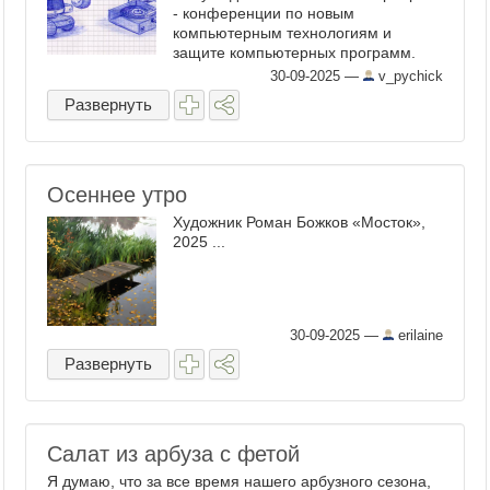
- конференции по новым
компьютерным технологиям и
защите компьютерных программ.
Средний возраст учаснегов могу
30-09-2025
—
v_pychick
определить как 40++. Впрочем, какие
Развернуть
технологии, такие и учаснеги. На дне
...
Осеннее утро
Художник Роман Божков «Мосток»,
2025 ...
30-09-2025
—
erilaine
Развернуть
Салат из арбуза с фетой
Я думаю, что за все время нашего арбузного сезона,