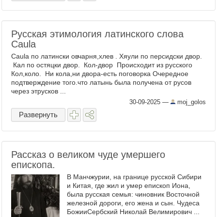
Русская этимология латинского слова
Caula
Caula по латински овчарня,хлев . Хяули по персидски двор.
Кал по остяцки двор. Кол-двор Происходит из русского
Кол,коло. Ни кола,ни двора-есть поговорка Очередное
подтверждение того.что латынь была получена от русов
через этрусков ...
30-09-2025
—
moj_golos
Развернуть
Рассказ о великом чуде умершего
епископа.
В Манчжурии, на границе русской Сибири
и Китая, где жил и умер епископ Иона,
была русская семья: чиновник Восточной
железной дороги, его жена и сын. Чудеса
БожииСербский Николай Велимирович ...