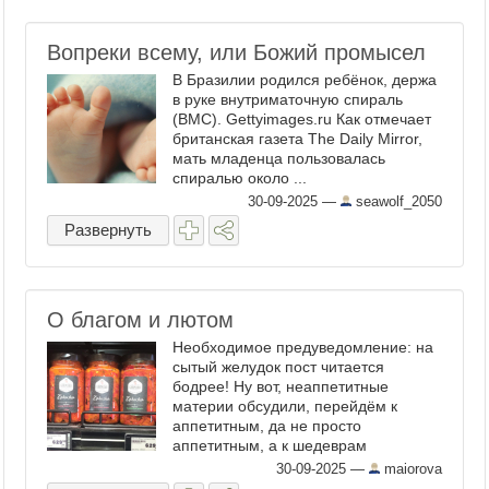
Вопреки всему, или Божий промысел
В Бразилии родился ребёнок, держа
в руке внутриматочную спираль
(ВМС). Gettyimages.ru Как отмечает
британская газета The Daily Mirror,
мать младенца пользовалась
спиралью около ...
30-09-2025
—
seawolf_2050
Развернуть
О благом и лютом
Необходимое предуведомление: на
сытый желудок пост читается
бодрее! Ну вот, неаппетитные
материи обсудили, перейдём к
аппетитным, да не просто
аппетитным, а к шедеврам
балканской кулинарии. Сентябрь в
30-09-2025
—
maiorova
Сербии — это месяц айвара . Если