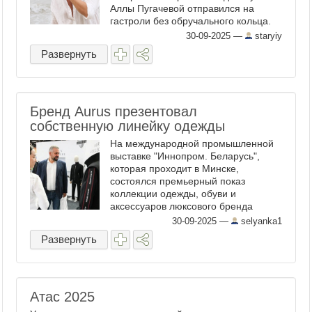
Аллы Пугачевой отправился на
гастроли без обручального кольца.
Фанаты юмориста обратили
30-09-2025
—
staryiy
внимание на отсутствие украшения
Развернуть
на его безымянном пальце правой ...
Бренд Aurus презентовал
собственную линейку одежды
На международной промышленной
выставке "Иннопром. Беларусь",
которая проходит в Минске,
состоялся премьерный показ
коллекции одежды, обуви и
аксессуаров люксового бренда
Aurus. В ассортименте
30-09-2025
—
selyanka1
представлены модели для делового
Развернуть
и повседневного гардероба. Сумки и
обувь выполнены из ...
Атас 2025