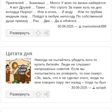
Приятелей ... Знакомых ... Много У всех по жизни наберётся
... А вот Друзей ... Таких ... Что строго За нами хоть на дно
колодца Нырнут ... Или в огонь ... И воду ... Или по трубам
медным лазу ... Пойдут в любую непогоду По собственной
души приказу ... Раз ... Два ... Да и обчёлся ...
30-09-2025
—
mamontenok888
Развернуть
Цитата дня
Никогда не пытайтесь убедить кого-то
купить биткойн. Люди не слушают
непрошеных советов. Если вы
попытаетесь их уговорить, то они скажут:
«Эх, жаль, что я не сделал этого, когда ты
мне говорил пару лет назад – тогда ты был
прав, но теперь-то уже слишком поздно, я
30-09-2025
—
aziopik
упустил момент и не буду ...
Развернуть