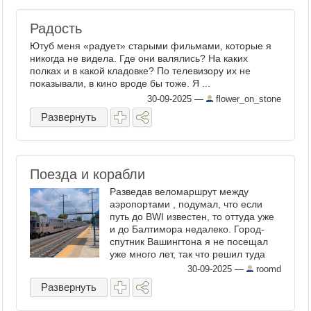
Радость
Ютуб меня «радует» старыми фильмами, которые я
никогда не видела. Где они валялись? На каких
полках и в какой кладовке? По телевизору их не
показывали, в кино вроде бы тоже. Я ...
30-09-2025
—
flower_on_stone
Развернуть
Поезда и корабли
Разведав веломаршрут между
аэропортами , подумал, что если
путь до BWI известен, то оттуда уже
и до Балтимора недалеко. Город-
спутник Вашингтона я не посещал
уже много лет, так что решил туда
прокатиться . Первый отдых был на
30-09-2025
—
roomd
станции, где я пересекал железную
Развернуть
дорогу, пока перекусывал, ...