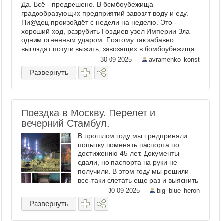
Да. Всё - предрешено. В бомбоубежища
градообразующих предприятий завозят воду и еду.
Пи@дец произойдёт с недели на неделю. Это -
хороший ход, разрубить Гордиев узел Империи Зла
одним огненным ударом. Поэтому так забавно
выглядят потуги выжить, завозящих в бомбоубежища
еду и воду в ...
30-09-2025
—
avramenko_konst
Развернуть
Поездка в Москву. Перелет и
вечерний Стамбул.
В прошлом году мы предприняли
попытку поменять паспорта по
достижению 45 лет. Документы
сдали, но паспорта на руки не
получили. В этом году мы решили
все-таки слетать еще раз и выяснить
почему статус дела застрял на год в
30-09-2025
—
big_blue_heron
состоянии "в обработке" и
Развернуть
переподать документы, если
документы ...