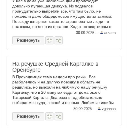
У нас в доме уже несколько дней происходит
довольно пугающая движуха. Из подвалов
принудительно выгребли всё, что там было, не
пожалели даже общедомовое имущество за замком.
Повсюду шныряют какие-то странноватые люди - в
штатском, но явно из органов. Ходят по квартирам с
какими-то не то ...
30-09-2025
—
arzarra
Развернуть
На речушке Средней Каргалке в
Оренбурге
В Проходимцах тема недели про речки. Все
разболелись и на долгую поездку в область не
решились, но выехали на любимую нашу речушку
Каргалку, что в 20 минутах езды от дома около
Татарской Каргалы. Два раза в год обязательно
выбираемся туда, весной и осенью. Любимые изгибы
обмелевшей ...
30-09-2025
—
vgannaa
Развернуть