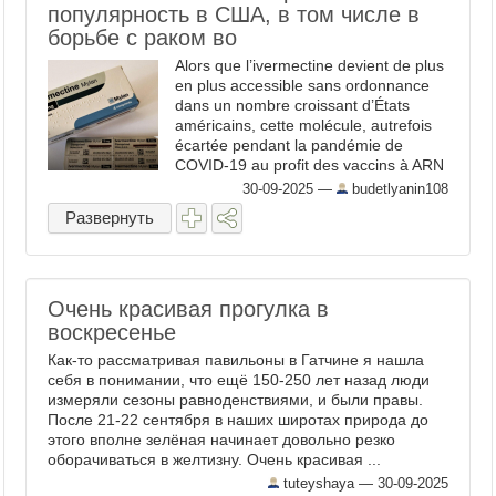
популярность в США, в том числе в
борьбе с раком во
Alors que l’ivermectine devient de plus
en plus accessible sans ordonnance
dans un nombre croissant d’États
américains, cette molécule, autrefois
écartée pendant la pandémie de
COVID-19 au profit des vaccins à ARN
messager, revient ...
30-09-2025
—
budetlyanin108
Развернуть
Очень красивая прогулка в
воскресенье
Как-то рассматривая павильоны в Гатчине я нашла
себя в понимании, что ещё 150-250 лет назад люди
измеряли сезоны равноденствиями, и были правы.
После 21-22 сентября в наших широтах природа до
этого вполне зелёная начинает довольно резко
оборачиваться в желтизну. Очень красивая ...
tuteyshaya —
30-09-2025