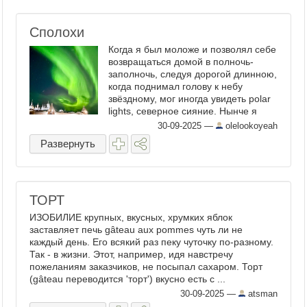
Сполохи
Когда я был моложе и позволял себе
возвращаться домой в полночь-
заполночь, следуя дорогой длинною,
когда поднимал голову к небу
звёздному, мог иногда увидеть polar
lights, северное сияние. Нынче я
рано ложусь, вместе со "Спокойкой"
30-09-2025
—
olelookoyeah
или по окончании её. Теперь много
Развернуть
доступных устройств и ...
ТОРТ
ИЗОБИЛИЕ крупных, вкусных, хрумких яблок
заставляет печь gâteau aux pommes чуть ли не
каждый день. Его всякий раз пеку чуточку по-разному.
Так - в жизни. Этот, например, идя навстречу
пожеланиям заказчиков, не посыпал сахаром. Торт
(gâteau переводится 'торт') вкусно есть с ...
30-09-2025
—
atsman