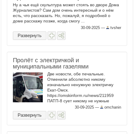
Ну а чья ещё скульптура может стоять во дворе Дома
Журналистов? Сам дом очень интересный и о нём
есть, что рассказать. Но, пожалуй, я подробней о
доме расскажу позже, когда смогу ...
30-09-2025
—
tvsher
Развернуть
Пролёт с электричкой и
муниципальными газелями
Две новости, обе печальные.
Отменили абсолютно никому
изначально ненужную электричку
Екат-Омск.
https://omskinform.ru/news/211959
ПАТП-8 сует никому не нужные
фадинские газели везде, где можно.
30-09-2025
—
omchanin
Теперь их передали АОТК бригады
Развернуть
ремонтные возить ...