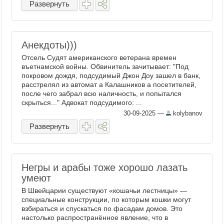
Развернуть
вы спросите, что такое айвар , то
сначала удивятся: ...
Анекдоты)))
Отсель Судят американского ветерана времен
въетнамской войны. Обвинитель зачитывает: "Под
покровом дождя, подсудимый Джон Доу зашел в банк,
расстрелял из автомат а Калашников а посетителей,
после чего забрал всю наличность, и попытался
скрыться..." Адвокат подсудимого: ...
30-09-2025
—
kolybanov
Развернуть
Негры и арабы тоже хорошо лазать
умеют
В Швейцарии существуют «кошачьи лестницы» —
специальные конструкции, по которым кошки могут
взбираться и спускаться по фасадам домов. Это
настолько распространённое явление, что в