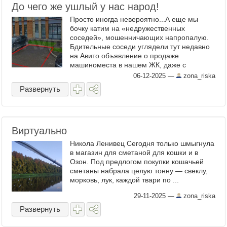
До чего же ушлый у нас народ!
Просто иногда невероятно...А еще мы
бочку катим на «недружественных
соседей», мошенничающих напропалую.
Бдительные соседи углядели тут недавно
на Авито объявление о продаже
машиноместа в нашем ЖК, даже с
фотографией оного: ...
06-12-2025
—
zona_riska
Развернуть
Виртуально
Никола Ленивец Сегодня только шмыгнула
в магазин для сметаной для кошки и в
Озон. Под предлогом покупки кошачьей
сметаны набрала целую тонну — свеклу,
морковь, лук, каждой твари по ...
29-11-2025
—
zona_riska
Развернуть