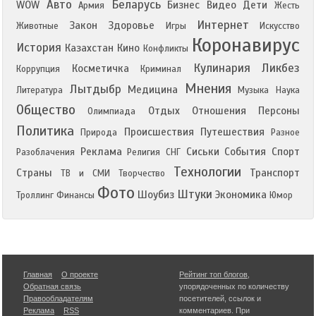
Авто
Беларусь
WOW
Бизнес
Видео
Дети
Армия
Жесть
Интернет
Закон
Здоровье
Животные
Игры
Искусство
Коронавирус
История
Казахстан
Кино
Конфликты
Кулинария
Ликбез
Косметичка
Коррупция
Криминал
Мнения
Лытдыбр
Медицина
Литература
Музыка
Наука
Общество
Отдых
Отношения
Персоны
Олимпиада
Политика
Происшествия
Путешествия
Природа
Разное
Реклама
Сиськи
События
Спорт
Разоблачения
Религия
СНГ
Технологии
Страны
Транспорт
ТВ и СМИ
Творчество
Фото
Штуки
Шоубиз
Экономика
Троллинг
Финансы
Юмор
Главная
О проекте
Рейтинг топ блогов
,
Обратная связь
упорядоченных по количеству
Правообладателям
посетителей, ссылок и
Реклама
RSS
комментариев. При