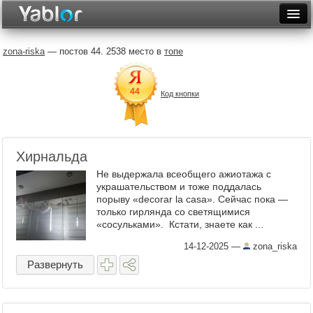
Разместить статью
Войти
zona-riska
— постов 44. 2538 место в
топе
Неделя
Код кнопки
Месяц
Рейтинги
Архив
Хирнальда
Не выдержала всеобщего ажиотажа с
Фототоп
украшательством и тоже поддалась
порыву «decorar la casa». Сейчас пока —
Видеотоп
только гирлянда со светящимися
«сосульками». Кстати, знаете как ...
14-12-2025
—
zona_riska
Развернуть