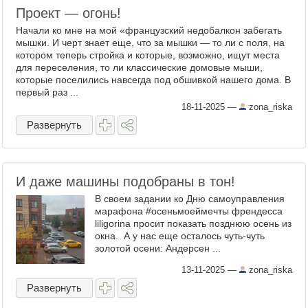
Проект — огонь!
Начали ко мне на мой «французский недобалкон забегать
мышки. И черт знает еще, что за мышки — то ли с поля, на
котором теперь стройка и которые, возможно, ищут места
для переселения, то ли классические домовые мыши,
которые поселились навсегда под обшивкой нашего дома. В
первый раз ...
18-11-2025
—
zona_riska
Развернуть
И даже машины подобраны в тон!
В своем задании ко Дню самоуправления
марафона #осеньмоеймечты френдесса
liligorina просит показать позднюю осень из
окна. А у нас еще осталось чуть-чуть
золотой осени: Андерсен ...
13-11-2025
—
zona_riska
Развернуть