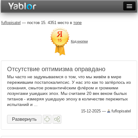
Разместить статью
Войти
fuflopisatel
— постов 15. 4351 место в
топе
Неделя
Код кнопки
Месяц
Рейтинги
Архив
Отсутствие оптимизма оправдано
Мы часто не задумываемся о том, что мы живём в мире
Фототоп
пережившим постапокалипсис. У нас это как то затёрлось из
сознания, смытое романтичёским флёром и громкими
Видеотоп
лозунгами ушедших эпох. Мы считаем 20 век веком былых
титанов - измеряя ушедшую эпоху в количестве пережитых
испытаний и ...
15-12-2025
—
fuflopisatel
Развернуть