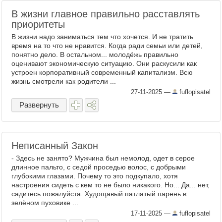
В жизни главное правильно расставлять
приоритеты
В жизни надо заниматься тем что хочется. И не тратить
время на то что не нравится. Когда ради семьи или детей,
понятно дело. В остальном... молодёжь правильно
оценивают экономическую ситуацию. Они раскусили как
устроен корпоративный современный капитализм. Всю
жизнь смотрели как родители ...
27-11-2025
—
fuflopisatel
Развернуть
Неписанный Закон
- Здесь не занято? Мужчина был немолод, одет в серое
длинное пальто, с седой проседью волос, с добрыми
глубокими глазами. Почему то это подкупало, хотя
настроения сидеть с кем то не было никакого. Но... Да... нет,
садитесь пожалуйста. Худощавый патлатый парень в
зелёном пуховике ...
17-11-2025
—
fuflopisatel