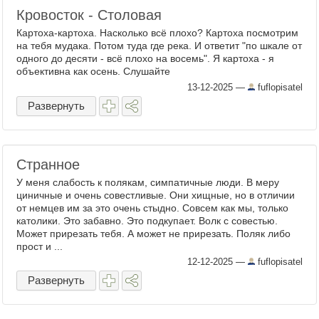
Кровосток - Столовая
Картоха-картоха. Насколько всё плохо? Картоха посмотрим
на тебя мудака. Потом туда где река. И ответит "по шкале от
одного до десяти - всё плохо на восемь". Я картоха - я
объективна как осень. Слушайте
13-12-2025
—
fuflopisatel
Развернуть
Странное
У меня слабость к полякам, симпатичные люди. В меру
циничные и очень совестливые. Они хищные, но в отличии
от немцев им за это очень стыдно. Совсем как мы, только
католики. Это забавно. Это подкупает. Волк с совестью.
Может прирезать тебя. А может не прирезать. Поляк либо
прост и ...
12-12-2025
—
fuflopisatel
Развернуть