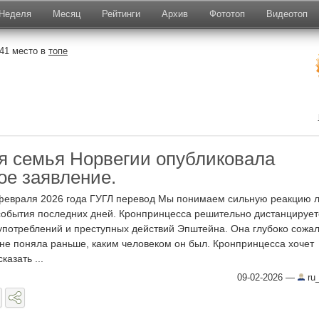
Неделя
Месяц
Рейтинги
Архив
Фототоп
Видеотоп
41 место в
топе
я семья Норвегии опубликовала
е заявление.
февраля 2026 года ГУГЛ перевод Мы понимаем сильную реакцию 
события последних дней. Кронпринцесса решительно дистанцирует
употреблений и преступных действий Эпштейна. Она глубоко сожал
 не поняла раньше, каким человеком он был. Кронпринцесса хочет
казать ...
09-02-2026
—
ru_