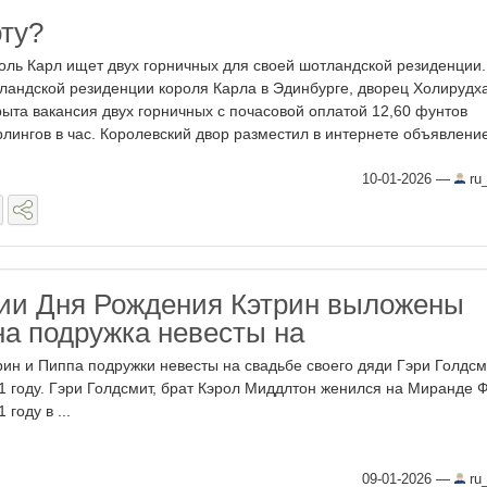
ту?
оль Карл ищет двух горничных для своей шотландской резиденции.
ландской резиденции короля Карла в Эдинбурге, дворец Холирудха
рыта вакансия двух горничных с почасовой оплатой 12,60 фунтов
рлингов в час. Королевский двор разместил в интернете объявление 
10-01-2026
—
ru_
ии Дня Рождения Кэтрин выложены
на подружка невесты на
рин и Пиппа подружки невесты на свадьбе своего дяди Гэри Голдсм
1 году. Гэри Голдсмит, брат Кэрол Миддлтон женился на Миранде Ф
 году в ...
09-01-2026
—
ru_