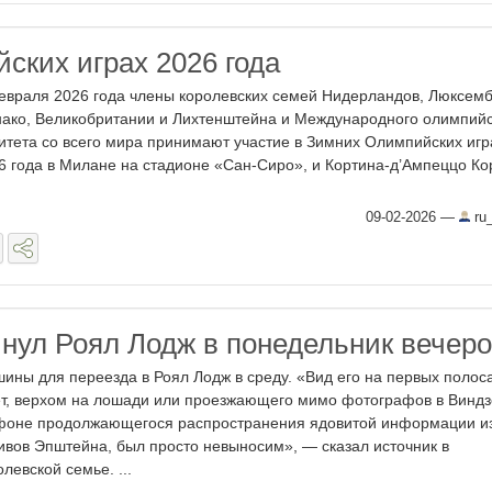
ских играх 2026 года
евраля 2026 года члены королевских семей Нидерландов, Люксемб
ако, Великобритании и Лихтенштейна и Международного олимпийс
итета со всего мира принимают участие в Зимних Олимпийских игр
6 года в Милане на стадионе «Сан-Сиро», и Кортина-д’Ампеццо Ко
09-02-2026
—
ru_
нул Роял Лодж в понедельник вечер
ины для переезда в Роял Лодж в среду. «Вид его на первых полос
ет, верхом на лошади или проезжающего мимо фотографов в Винд
фоне продолжающегося распространения ядовитой информации и
ивов Эпштейна, был просто невыносим», — сказал источник в
олевской семье. ...