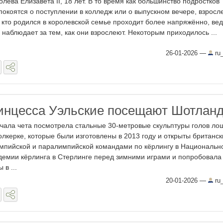
олева Елизавета II, 18 лет. В то время как большинство подростков
покоятся о поступлении в колледж или о выпускном вечере, взросл
, кто родился в королевской семье проходит более напряжённо, вед
 наблюдает за тем, как они взрослеют. Некоторым приходилось ...
26-01-2026
—
ru_
инцесса Уэльские посещают Шотлан
чала чета посмотрела стальные 30-метровые скульптуры голов ло
олкерке, которые были изготовлены в 2013 году и открыты британс
мпийской и паралимпийской командами по кёрлингу в Национальн
демии кёрлинга в Стерлинге перед зимними играми и попробовала
 в ...
20-01-2026
—
ru_