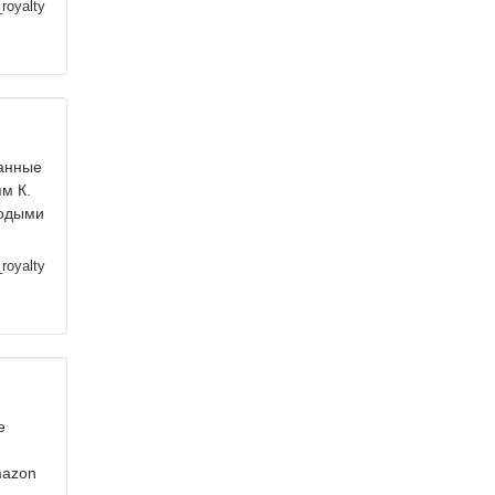
royalty
щанные
м К.
лодыми
royalty
е
mazon