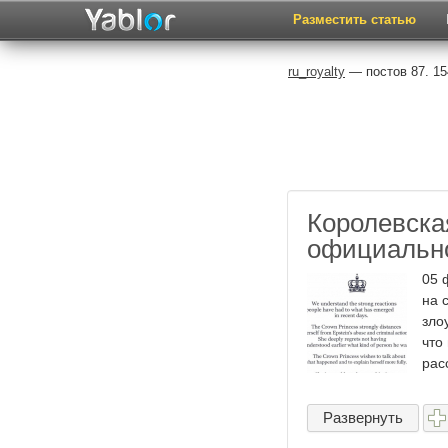
Разместить статью
ru_royalty
— постов 87. 15
Королевска
официально
05 
на 
зло
что
расс
Развернуть