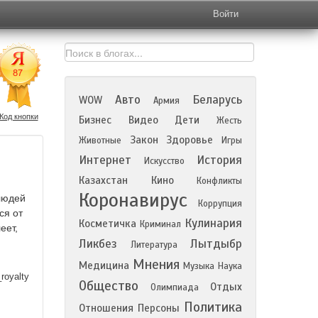
Войти
Авто
Беларусь
WOW
Армия
Код кнопки
Бизнес
Видео
Дети
Жесть
Закон
Здоровье
Животные
Игры
Интернет
История
Искусство
Казахстан
Кино
Конфликты
Коронавирус
людей
Коррупция
ся от
Кулинария
Косметичка
Криминал
еет,
Ликбез
Лытдыбр
Литература
Мнения
Медицина
Музыка
Наука
royalty
Общество
Отдых
Олимпиада
Политика
Отношения
Персоны