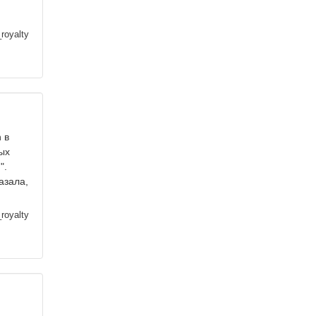
royalty
 в
ых
".
азала,
royalty