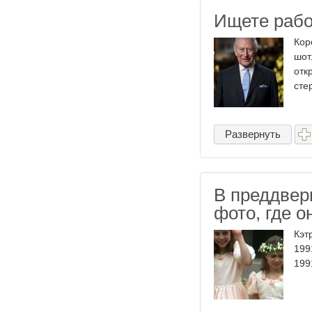
Ищете рабо
Кор
шот
отк
сте
Развернуть
В преддвер
фото, где о
Кэт
199
1991