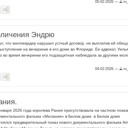
05-02-2026
—
ru_
бличения Эндрю
ал, что миллиардер нарушил устный договор, не выплатив ей обе
ыступление на вечеринке в его доме во Флориде. Ее адвокат, Уилья
то во время вечеринки его подзащитная наблюдала за другими мо
04-02-2026
—
ru_
ания.
января 2026 года королева Рания присутствовала на частном показ
ументального фильма «Мелания» в Белом доме. в Белом доме
тоялся предварительный показ нового документального фильма A