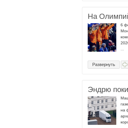
На Олимпий
6 ф
Мон
ком
202
...
Развернуть
Эндрю поки
Маш
газ
на 
арх
кор