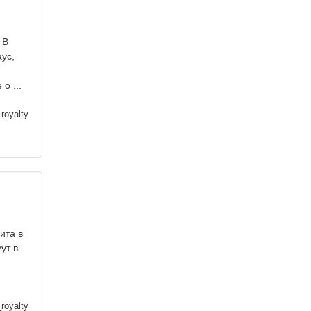
 В
ус,
о ...
royalty
ита в
ут в
royalty