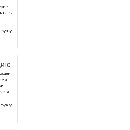
ение
ь весь
royalty
дию
шадей
кими
ой
 свои
royalty