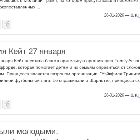
 Studios о Мелании Трамп, на котором присутствовали несколько
окопоставленных ...
28-01-2026
—
ru_
я Кейт 27 января
января Кейт посетила благотворительную организацию Family Action
дфорде, которая помогает детям и их семьям оправиться от сложн
вм. Принцесса является патроном организации. "Уэйкфилд Тринити
бийной футбольной лиги. Её спрашивали о Шарлотте, принцесса ск
28-01-2026
—
ru_
были молодыми.