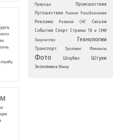
Происшествия
Природа
Путешествия
Разное
Разоблачения
Реклама
Сиськи
Религия
СНГ
урга,
События
Спорт
Страны
ТВ и СМИ
кого
Технологии
Творчество
ах
роль
Транспорт
Троллинг
Финансы
Фото
Штуки
Шоубиз
royalty
Экономика
Юмор
ом
ах
зоре
з