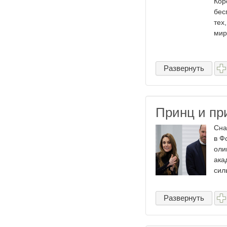
Кор
бес
тех
мир
Развернуть
Принц и пр
Сна
в Ф
оли
ака
силы
Развернуть