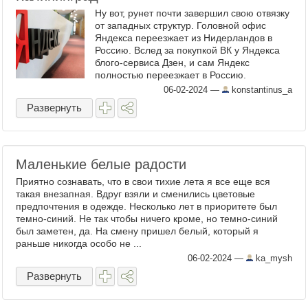
Ну вот, рунет почти завершил свою отвязку
от западных структур. Головной офис
Яндекса переезжает из Нидерландов в
Россию. Вслед за покупкой ВК у Яндекса
блого-сервиса Дзен, и сам Яндекс
полностью переезжает в Россию.
Нидерландская фирма Yandex N.V.,
06-02-2024
—
konstantinus_a
которая являлась головной ...
Развернуть
Маленькие белые радости
Приятно сознавать, что в свои тихие лета я все еще вся
такая внезапная. Вдруг взяли и сменились цветовые
предпочтения в одежде. Несколько лет в приоритете был
темно-синий. Не так чтобы ничего кроме, но темно-синий
был заметен, да. На смену пришел белый, который я
раньше никогда особо не ...
06-02-2024
—
ka_mysh
Развернуть