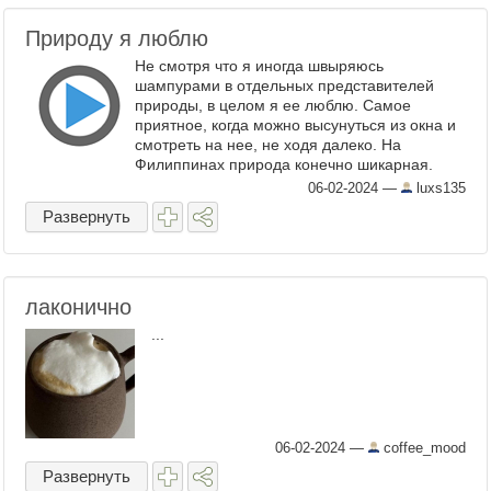
Природу я люблю
Не смотря что я иногда швыряюсь
шампурами в отдельных представителей
природы, в целом я ее люблю. Самое
приятное, когда можно высунуться из окна и
смотреть на нее, не ходя далеко. На
Филиппинах природа конечно шикарная.
Особенно по бабочкам. Да и птички тоже
06-02-2024
—
luxs135
красивые. А вот вам желтый ...
Развернуть
лаконично
...
06-02-2024
—
coffee_mood
Развернуть