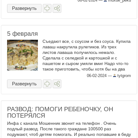
06-02-2024
—
muxue_peku
Развернуть
5 февраля
Съедают все, с соусом и без соуса. Купила
лаваш накрутила рулетиков. Из трех
листов лаваша получилось немало.
Сделала с селедкой и картошкой и с
пашетом и сыром умяли вмиг Надо что-то
такое приготовить, чтобы хотя бы на два
дня ...
06-02-2024
—
tytgrom
Развернуть
РАЗВОД: ПОМОГИ РЕБЕНОЧКУ, ОН
ПОТЕРЯЛСЯ
Инфа с канала Мошенник звонит на телефон . Очень
подлый развод. После такого граждане 100500 раз
подумают, чтоб детям помогать. И реально попавшие в беду