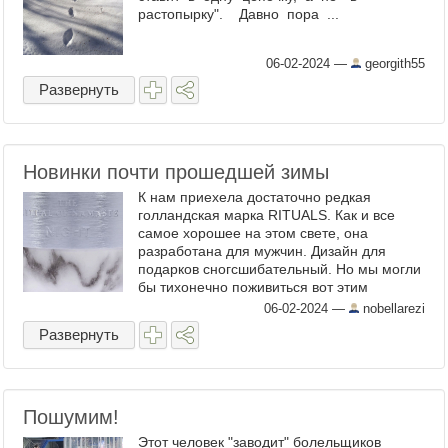
растопырку". Давно пора ...
06-02-2024
—
georgith55
Развернуть
Новинки почти прошедшей зимы
К нам приехела достаточно редкая
голландская марка RITUALS. Как и все
самое хорошее на этом свете, она
разработана для мужчин. Дизайн для
подарков сногсшибательный. Но мы могли
бы тихонечно поживиться вот этим
молодильным кремчиком, например. В
06-02-2024
—
nobellarezi
нем анти-эйдж компонент
Развернуть
ксилитилглюкозид - ...
Пошумим!
Этот человек "заводит" болельщиков