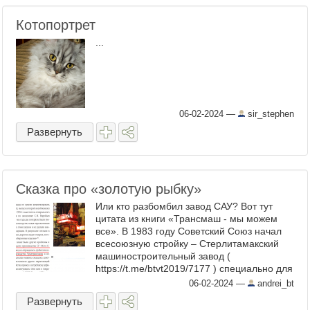
Котопортрет
...
06-02-2024
—
sir_stephen
Развернуть
Сказка про «золотую рыбку»
Или кто разбомбил завод САУ? Вот тут
цитата из книги «Трансмаш - мы можем
все». В 1983 году Советский Союз начал
всесоюзную стройку – Стерлитамакский
машиностроительный завод (
https://t.me/btvt2019/7177 ) специально для
новых «Мста-С» не дожидаясь окончания
06-02-2024
—
andrei_bt
их испытаний. Миллиарды ...
Развернуть