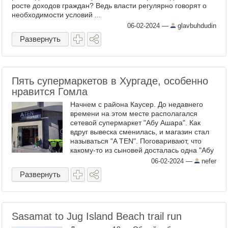
росте доходов граждан? Ведь власти регулярно говорят о
необходимости условий ...
06-02-2024
—
glavbuhdudin
Развернуть
Пять супермаркетов в Хургаде, особенно
нравится Гомла
Начнем с района Каусер. До недавнего
времени на этом месте располагался
сетевой супермаркет "Абу Ашара". Как
вдруг вывеска сменилась, и магазин стал
называться "A TEN". Поговаривают, что
какому-то из сыновей досталась одна "Абу
Ашара", и он решил выделиться. Но это
06-02-2024
—
nefer
только слухи. Abu ...
Развернуть
Sasamat to Jug Island Beach trail run