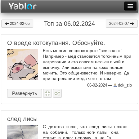
Разместить статью
Войти
Топ за 06.02.2024
2024-02-05
2024-02-07
Неделя
О вреде котокупания. Обоснуйте.
Месяц
Есть многие вещи которые "все знают".
Рейтинги
Например - мед становится тогсичным при
нагревании и его совсем нельзя в чай и
выпечку. Или высыпаия на коже нельзя
Архив
мочить. Это общеизвестно. И неверно. Да
при нагревании меда чего то там
Фототоп
образуется (как и при нагревании
06-02-2024
—
dok_zlo
большинства сахаров, и ...
Видеотоп
Развернуть
след лисы
С детства знаю, что след лисы похож
на собачий, только ноги лапы она
ставит в одну цепочку, а не "в