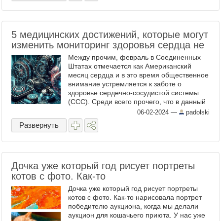
5 медицинских достижений, которые могут
изменить мониторинг здоровья сердца не
Между прочим, февраль в Соединенных
Штатах отмечается как Американский
месяц сердца и в это время общественное
внимание устремляется к заботе о
здоровье сердечно-сосудистой системы
(ССС). Среди всего прочего, что в данный
момент печатается по этой теме в
06-02-2024
—
padolski
англоязычной периодике, ...
Развернуть
Дочка уже который год рисует портреты
котов с фото. Как-то
Дочка уже который год рисует портреты
котов с фото. Как-то нарисовала портрет
победителю аукциона, когда мы делали
аукцион для кошачьего приюта. У нас уже