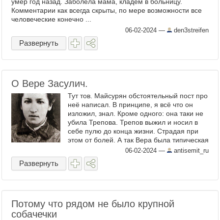
умер год назад. Заболела мама, кладём в больницу.
Комментарии как всегда скрыты, по мере возможности все
человеческие конечно ...
06-02-2024
—
den3streifen
Развернуть
О Вере Засулич.
Тут тов. Майсурян обстоятельный пост про
неё написал. В принципе, я всё что он
изложил, знал. Кроме одного: она таки не
убила Трепова. Трепов выжил и носил в
себе пулю до конца жизни. Страдая при
этом от болей. А так Вера была типическая
феминистка. Неопрятная, неухоженная ...
06-02-2024
—
antisemit_ru
Развернуть
Потому что рядом не было крупной
собачечки