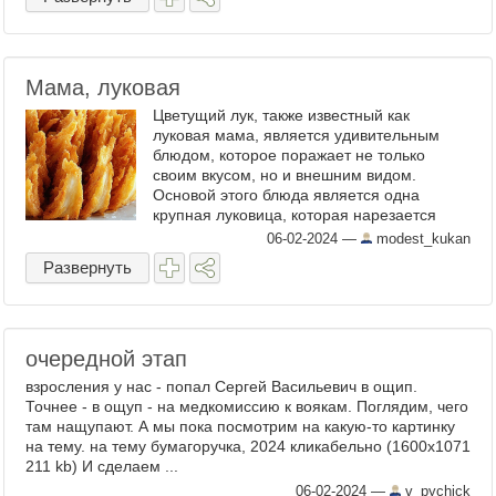
Мама, луковая
Цветущий лук, также известный как
луковая мама, является удивительным
блюдом, которое поражает не только
своим вкусом, но и внешним видом.
Основой этого блюда является одна
крупная луковица, которая нарезается
таким образом, чтобы она напоминала
06-02-2024
—
modest_kukan
распустившийся цветок. Для создания ...
Развернуть
очередной этап
взросления у нас - попал Сергей Васильевич в ощип.
Точнее - в ощуп - на медкомиссию к воякам. Поглядим, чего
там нащупают. А мы пока посмотрим на какую-то картинку
на тему. на тему бумагоручка, 2024 кликабельно (1600х1071
211 kb) И сделаем ...
06-02-2024
—
v_pychick