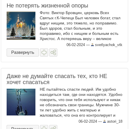
Не потерять жизненной опоры
Фото: Виктор Бровцин, церковь Всех
Святых г.К-Чепецк Был человек богат, стал
вдруг нищим, это тяжело, но поправимо.
Был здоров, стал больным, и это
поправимо, ибо с нищим и больным есть
Христос. А потеряешь веру – великое
несчастье. Оно тем ужасно, что нет у
06-02-2024
—
svetlyachok_vtk
человека никакой опоры. ...
Развернуть
Даже не думайте спасать тех, кто НЕ
хочет спасаться
НЕ пытайтесь спасти людей. Им удобно
находиться там, где они находятся. Удобно
говорить, что они тебя используют и никак
не обозначать свои границы. Мужчине 30-
ти лет удобно жить с матерью и
жаловаться, что она его контролирует и
подавляет. Ему не хочется вырастать и
06-02-2024
—
astori_18
брать ...
Развернуть