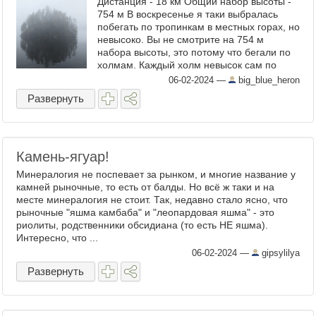
Дистанция - 18 км Общий набор высоты -
754 м В воскресенье я таки выбралась
побегать по тропинкам в местных горах, но
невысоко. Вы не смотрите на 754 м
набора высоты, это потому что бегали по
холмам. Каждый холм невысок сам по
себе, но в сумме таки набегает прилично.
06-02-2024
—
big_blue_heron
Изначально нас ...
Развернуть
Камень-ягуар!
Минералогия не поспевает за рынком, и многие название у
камней рыночные, то есть от балды. Но всё ж таки и на
месте минералогия не стоит. Так, недавно стало ясно, что
рыночные "яшма камбаба" и "леопардовая яшма" - это
риолиты, родственники обсидиана (то есть НЕ яшма).
Интересно, что ...
06-02-2024
—
gipsylilya
Развернуть