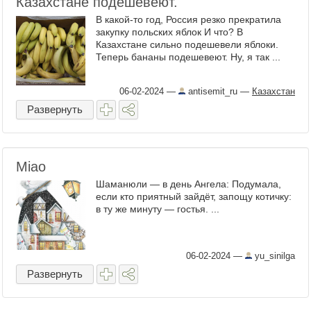
Казахстане подешевеют.
В какой-то год, Россия резко прекратила
закупку польских яблок И что? В
Казахстане сильно подешевели яблоки.
Теперь бананы подешевеют. Ну, я так ...
06-02-2024
—
antisemit_ru
—
Казахстан
Развернуть
Miao
Шаманюли — в день Ангела: Подумала,
если кто приятный зайдёт, запощу котичку:
в ту же минуту — гостья. ...
06-02-2024
—
yu_sinilga
Развернуть