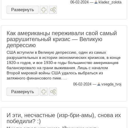
марта ) Теперь традиционная часть с
06-02-2024
—
kladez_zolota
этапами работы над ...
Развернуть
Как американцы переживали свой самый
разрушительный кризис — Великую
депрессию
США вступили в Великую депрессию, один из самых
разрушительных в истории экономических кризисов, в конце
1920-х годов, и все 1930-е годы большинство американцев
балансировало на грани выживания. Лишь с началом
Второй мировой войны США удалось выбраться из
затяжного финансового пике. ...
06-02-2024
—
vsegda_tvoj
Развернуть
И эти, несчастные (изр-бри-амы), снова их
победили? :)