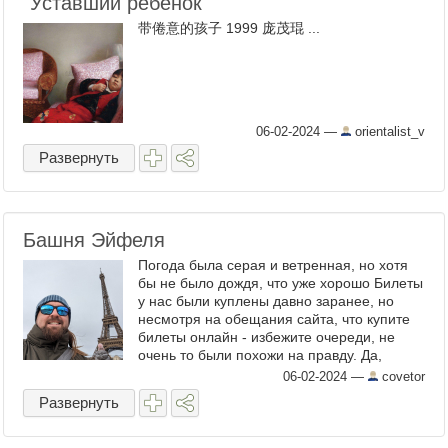
"Уставший ребенок"
带倦意的孩子 1999 庞茂琨 ...
06-02-2024
—
orientalist_v
Развернуть
Башня Эйфеля
Погода была серая и ветренная, но хотя
бы не было дождя, что уже хорошо Билеты
у нас были куплены давно заранее, но
несмотря на обещания сайта, что купите
билеты онлайн - избежите очереди, не
очень то были похожи на правду. Да,
очередь тех, кто без билетов стоял в кассу
06-02-2024
—
covetor
была ...
Развернуть