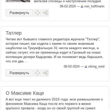
жителей столицы о наступлении полудня.
Проект не был воплощен в жизнь, но, так
06-02-2024
—
von_hoffmann
как город постоянно подвергался ...
Развернуть
Татлер
Читаю вот бывшего главного редактора журнала "Татлер",
которая пишет, как ходила с каким-то своим знакомым
нацболом на Триумфальную 31 числа каждого месяца, а
сейчас сетует, что ее преемница ездит в Грозный на показ
коллекции дочери Кадырова. И не понимает ведь барышня,
что эти два ...
06-02-2024
—
viking_nord
Развернуть
О Максиме Каце
А вот еще текст из далекого 2015 года: мои размышления о
феномене Максима Каца после его первого в жизни
крупного провала - когда он со своей группой не сумел