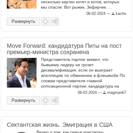
несколько картин котят и котов, которых
мы спасли. Вот рыжик, Зефирчик. ...
06-02-2024
—
kacho
Развернуть
Move Forward: кандидатура Питы на пост
премьер-министра сохранена
Представитель партии заявил, что
бывшему лидеру не грозит
дисквалификация, если он выиграет
апелляцию по обвинению в флешмобе По
словам представителя главной
оппозиционной партии, кандидатура на
пост премьер-министра Пита
06-02-2024
—
magman67
Лимчароенрата, главного советника
Развернуть
партии «Движение вперед», ...
Сектантская жизнь. Эмиграция в США
Видео о том, как семья христитан-