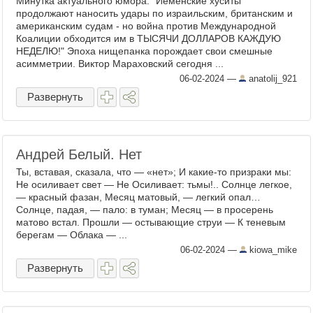
Минутка актуального юмора. "Йеменские хуситы
продолжают наносить удары по израильским, британским и
американским судам - но война против Международной
Коалиции обходится им в ТЫСЯЧИ ДОЛЛАРОВ КАЖДУЮ
НЕДЕЛЮ!" Эпоха нищепанка порождает свои смешные
асимметрии. Виктор Мараховский сегодня ...
06-02-2024
—
anatolij_921
Развернуть
Андрей Белый. Нет
Ты, вставая, сказала, что — «нет»; И какие-то призраки мы:
Не осиливает свет — Не Осиливает: тьмы!.. Солнце легкое,
— красный фазан, Месяц матовый, — легкий опал…
Солнце, падая, — пало: в туман; Месяц — в просерень
матово встал. Прошли — остывающие струи — К теневым
берегам — Облака — ...
06-02-2024
—
kiowa_mike
Развернуть