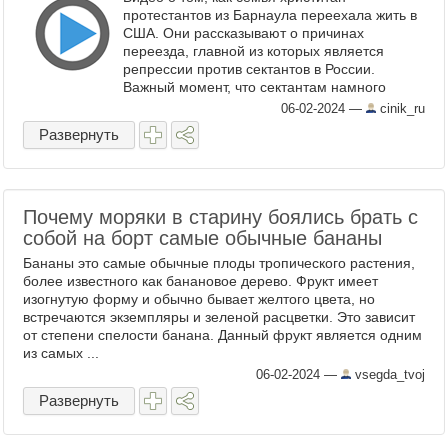
протестантов из Барнаула переехала жить в
США. Они рассказывают о причинах
переезда, главной из которых является
репрессии против сектантов в России.
Важный момент, что сектантам намного
проще получить убежище в США, чем,
06-02-2024
—
cinik_ru
например, православным из РПЦ. ...
Развернуть
Почему моряки в старину боялись брать с
собой на борт самые обычные бананы
Бананы это самые обычные плоды тропического растения,
более известного как банановое дерево. Фрукт имеет
изогнутую форму и обычно бывает желтого цвета, но
встречаются экземпляры и зеленой расцветки. Это зависит
от степени спелости банана. Данный фрукт является одним
из самых ...
06-02-2024
—
vsegda_tvoj
Развернуть