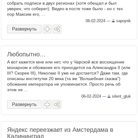
собрать подписи в двух регионах (хотя обещал и был
уверен, что соберет). Видео в посте тоже было - но с тех
пор Максим его, ...
06-02-2024
—
sapojnik
Развернуть
Любопытно...
А вот кажется мне или нет, что у Чарской все восхищение
монархом и обожание его приходится на Александра II (или
III? Скорее III), Николаю II уже не достается? Даже там, где
описаны институтки 20 века (та же "Волшебная сказка")
обожание императора не упоминается. Просто речь об
этом не ...
06-02-2024
—
silent_gluk
Развернуть
Яндекс переезжает из Амстердама в
Калининград