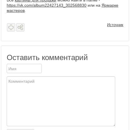
Все
картины для продажи
можно найти в папке -
https://vk.com/album22427143_302568830
или на
Ярмарке
мастеров
.
Источник
Оставить комментарий