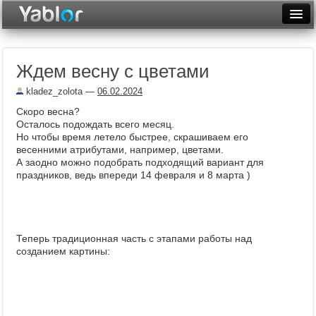
Разместить статью
Войти
Ждем весну с цветами
Неделя
kladez_zolota
—
06.02.2024
Месяц
Скоро весна?
Осталось подождать всего месяц.
Рейтинги
Но чтобы время летело быстрее, скрашиваем его
весенними атрибутами, например, цветами.
Архив
А заодно можно подобрать подходящий вариант для
праздников, ведь впереди 14 февраля и 8 марта )
Фототоп
Видеотоп
Теперь традиционная часть с этапами работы над
созданием картины: