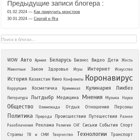
Предыдущие записи блогера :
01.02.2024
—
Как приручить монстров
30.01.2024
—
Сергий и Яга
Авто
Беларусь
WOW
Бизнес
Видео
Дети
Армия
Жесть
Интернет
Закон
Здоровье
Животные
Игры
Искусство
Коронавирус
История
Казахстан
Кино
Конфликты
Кулинария
Ликбез
Косметичка
Коррупция
Криминал
Мнения
Лытдыбр
Медицина
Литература
Музыка
Наука
Общество
Отдых
Отношения
Персоны
Олимпиада
Политика
Происшествия
Путешествия
Природа
Разное
Реклама
Сиськи
События
Спорт
Разоблачения
Религия
СНГ
Технологии
Страны
Транспорт
ТВ и СМИ
Творчество