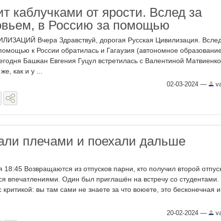
т каблучками от ярости. Вслед за
вьем, в Россию за помощью
ЗАЦИЙ Вчера Здравствуй, дорогая Русская Цивилизация. Вслед
помощью к России обратилась и Гагаузия (автономное образование
егодня Башкан Евгения Гуцул встретилась с Валентиной Матвиенко
е, как и у ...
02-03-2024
—
va
али плечами и поехали дальше
 18:45 Возвращаются из отпусков парни, кто получил второй отпуск
ся впечатлениями. Один был приглашён на встречу со студентами.
 критикой: вы там сами не знаете за что воюете, это бесконечная и
20-02-2024
—
va