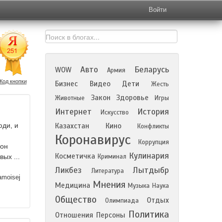
Войти
Авто
Беларусь
WOW
Армия
Код кнопки
Бизнес
Видео
Дети
Жесть
Закон
Здоровье
Животные
Игры
Интернет
История
Искусство
юди, и
Казахстан
Кино
Конфликты
Коронавирус
Коррупция
кон
Кулинария
Косметичка
ых ...
Криминал
Ликбез
Лытдыбр
Литература
moisej
Мнения
Медицина
Музыка
Наука
Общество
Отдых
Олимпиада
Политика
Отношения
Персоны