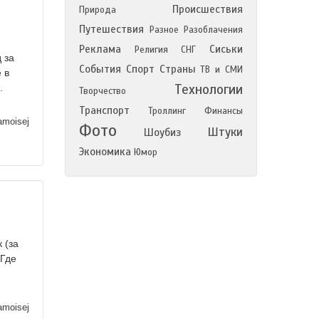
Происшествия
Природа
Путешествия
Разное
Разоблачения
Реклама
Сиськи
Религия
СНГ
 за
События
Спорт
Страны
ТВ и СМИ
 в
Технологии
.
Творчество
Транспорт
Троллинг
Финансы
moisej
Фото
Штуки
Шоубиз
Экономика
Юмор
 (за
 Где
moisej