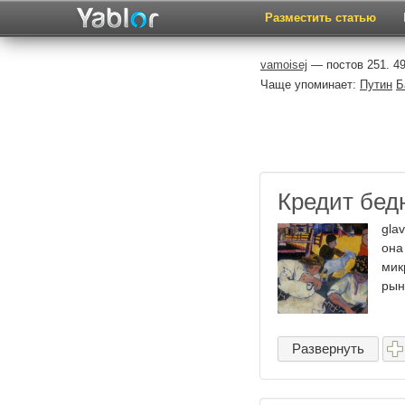
Разместить статью
vamoisej
— постов 251. 4
Чаще упоминает:
Путин
Б
Кредит бед
gla
она
мик
рын
Развернуть