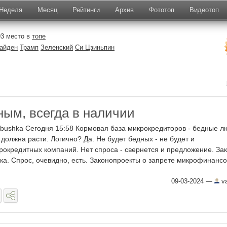
Неделя
Месяц
Рейтинги
Архив
Фототоп
Видеотоп
93 место в
топе
айден
Трамп
Зеленский
Си Цзиньпин
ным, всегда в наличии
vbushka Сегодня 15:58 Кормовая база микрокредиторов - бедные л
 должна расти. Логично? Да. Не будет бедных - не будет и
рокредитных компаний. Нет спроса - свернется и предложение. За
ка. Спрос, очевидно, есть. Законопроекты о запрете микрофинансов
09-03-2024
—
va