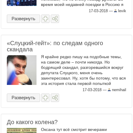
время моей недавней поездки в Россию я
видел довольно много агитационной
17-03-2018
—
levik
рекламы. В ...
Развернуть
«Слуцкий-гейт»: по следам одного
скандала
Я крайне редко пишу на подобные темы,
на самом деле – почти никогда. Но
бодрящий скандал, разгоревшийся вокруг
депутата Слуцкого, меня очень
заинтересовал. Ну, хотя бы потому, что вся
эта история стала первой попыткой
раскрутить хайп по чисто американским
17-03-2018
—
nemihail
канонам. Всё началось с ...
Развернуть
До какого колена?
Оксана тут всё смотрит вечерами