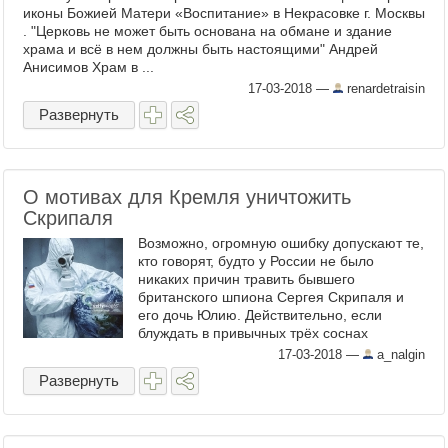
иконы Божией Матери «Воспитание» в Некрасовке г. Москвы
. "Церковь не может быть основана на обмане и здание
храма и всё в нем должны быть настоящими" Андрей
Анисимов Храм в ...
17-03-2018
—
renardetraisin
Развернуть
О мотивах для Кремля уничтожить
Скрипаля
Возможно, огромную ошибку допускают те,
кто говорят, будто у России не было
никаких причин травить бывшего
британского шпиона Сергея Скрипаля и
его дочь Юлию. Действительно, если
блуждать в привычных трёх соснах
выборы–чемпионат–санкции , трагический
17-03-2018
—
a_nalgin
инцидент в Солсбери выглядит ...
Развернуть