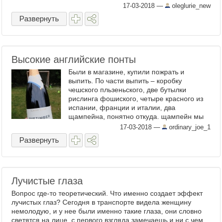
17-03-2018
—
oleglurie_new
Развернуть
Высокие английские понты
Были в магазине, купили пожрать и
выпить. По части выпить – коробку
чешского пльзеньского, две бутылки
рислинга фошиского, четыре красного из
испании, франции и италии, два
щампейна, понятно откуда. щампейн мы
всегда покупаем на скидосах. типа
17-03-2018
—
ordinary_joe_1
например вдова или муум или там моётик
Развернуть
...
Лучистые глаза
Вопрос где-то теоретический. Что именно создает эффект
лучистых глаз? Сегодня в транспорте видела женщину
немолодую, и у нее были именно такие глаза, они словно
светятся на лице, с первого взгляда замечаешь и ни с чем