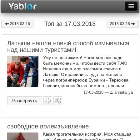
Разместить статью
Войти
Топ за 17.03.2018
2018-03-16
2018-03-18
Неделя
Латыши нашли новый способ измываться
Месяц
над нашими туристами!
Рейтинги
Уму не постижимо! Насколько же надо
быть мелочными, чтобы вести себя ТАК!
Архив
Недавно одна моя знакомая ездила в
Латвию. Отправились туда на машине
через погранпереход Бурачки - Терехова.
Фототоп
Говорит, машин было немного, прошли
быстро. Но! Наблюдала собственными
17-03-2018
—
annataliya
Видеотоп
глазами, как по указанию латышских ...
Развернуть
свободное волеизъявление
Какая трогательная история: Моя старшая
дочь Алиса пришла домой из школы (1