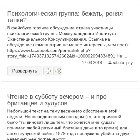
Психологическая группа: бежать, роняя
тапки?
В фейсбуке горячее обсуждение отзыва участницы
психологической группы Международного Института
Экзистенциального Консультирования. Ссылка на
обсуждение (коменнатрии не менее интересны, чем пост):
https://www.facebook.com/permalink.php?
story_fbid=1743371325742662&id=100002094334891 Не ...
17-03-2018
—
rabota_psy
Развернуть
Чтение в субботу вечером – и про
британцев и зулусов
Небольшой текст на тему весеннего обострения этой
недели. Непосредственным поводом (то, что причиной
было "ты виноват лишь тем, что хочется мне кушать"
понимал любой разумный британец даже в то время) для
англо-зулусской войны 1879 года послужило убийство двух
неверных жён пограничного ...