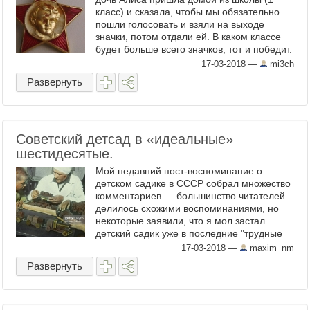
класс) и сказала, чтобы мы обязательно
пошли голосовать и взяли на выходе
значки, потом отдали ей. В каком классе
будет больше всего значков, тот и победит.
Естественно в слёзы, когда я сказал, что
17-03-2018
—
mi3ch
мы не ...
Развернуть
Советский детсад в «идеальные»
шестидесятые.
Мой недавний пост-воспоминание о
детском садике в СССР собрал множество
комментариев — большинство читателей
делилось схожими воспоминаниями, но
некоторые заявили, что я мол застал
детский садик уже в последние "трудные
годы" СССР, а вот ещё лет 10-20-30 назад
17-03-2018
—
maxim_nm
всё было совсем ...
Развернуть