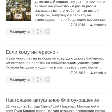
детективный сериал - ну тот, что про чисто
английское убийство - и раз за разом
выуживает из него любопытные детали.
Вроде бы, напрямую к сериалу не
относящиеся, но либо дающие косвенные,
хотя во многом спорные, представления о
17-03-2018
—
dpmmax
быте британской провинции, ...
Развернуть
Если кому интересно -
я уже много лет на выборы не хожу. Даю дорогу бабушкам,
им интереснее пирожок на избирательном участке купить.
Но если бы даже и ходил, то в этот раз всё равно бы не ...
17-03-2018
—
chonbuk
Развернуть
Настоящее актуальное благоукрашение
21 января 2018 года Святейший Патриарх Московский и
всея Руси Кирилл совершил чин великого освящения храма