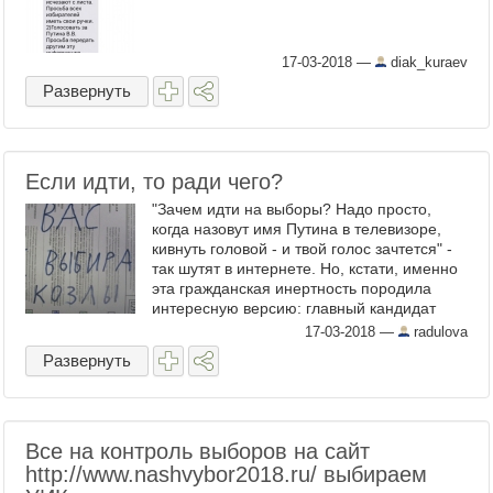
17-03-2018
—
diak_kuraev
Развернуть
Если идти, то ради чего?
"Зачем идти на выборы? Надо просто,
когда назовут имя Путина в телевизоре,
кивнуть головой - и твой голос зачтется" -
так шутят в интернете. Но, кстати, именно
эта гражданская инертность породила
интересную версию: главный кандидат
может набрать меньше 50% голосов
17-03-2018
—
radulova
именно из-за того, что ...
Развернуть
Все на контроль выборов на сайт
http://www.nashvybor2018.ru/ выбираем