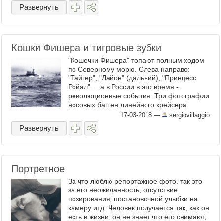
ввиду постоянного слияния ...
Развернуть
Кошки Фишера и тигровые зубки
"Кошечки Фишера" топают полным ходом
по Северному морю. Слева направо:
"Тайгер", "Лайон" (дальний), "Принцесс
Ройал". ...а в России в это время -
революционные события. Три фотографии
носовых башен линейного крейсера
"Тайгер" (не волнуйтесь - кликабельны). На
17-03-2018
—
sergiovillaggio
крайней уже виден ...
Развернуть
Портретное
За что люблю репортажное фото, так это
за его неожиданность, отсутствие
позирования, постановочной улыбки на
камеру итд. Человек получается так, как он
есть в жизни, он не знает что его снимают,