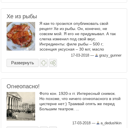
Хе из рыбы
Я как-то грозился опубликовать свой
рецепт Хе из рыбы. Он, конечно, не
совсем мой. Я его не придумывал. А так
слегка изменил под свой вкус.
Ингредиенты: филе рыбы – 500 г;
эссенция уксусная – 30 мл; масло
растительное – 5 столовых ложек;
17-03-2018
—
grazy_gunner
репчатый лук – 2 штуки; паприка – 1 ...
Развернуть
Огнеопасно!
Фото кон. 1920-х гг. Интересный снимок.
Но похоже, что ничего огнеопасного в этой
цистерне нет:) Трамвай опять же перед
Большим театром. ...
17-03-2018
—
a_dedushkin