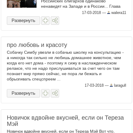
Российских олигархов одинаково
ненавидят на Западе и в России... Глава
МИД Британии заявил о желании увидеть
17-03-2018
—
walera11
аресты собственности олигархов из ...
Развернуть
про любовь и красоту
Собачку Симбу увезли в собачью школку на консультацию -
а никогда так сильно не любишь домашнее животное, чем
когда его нет дома - поэтому я сижу в наслажденческом
релаксе, что не надо прислушиваться за счет чего он там
познает мир прямо сейчас, не пора ли бежать и
обрызгивать спецспреем ...
17-03-2018
—
laragull
Развернуть
Новичок вдвойне вкусней, если он Тереза
Мэй
Новичок вдвойне вкусней, если он Тереза Мэй Вот что,