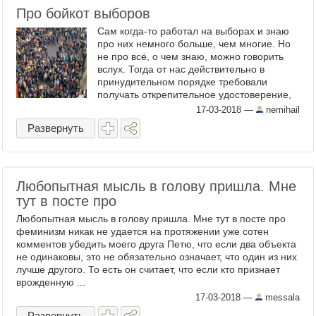
Про бойкот выборов
Сам когда-то работал на выборах и знаю
про них немного больше, чем многие. Но
не про всё, о чем знаю, можно говорить
вслух. Тогда от нас действительно в
принудительном порядке требовали
получать открепительное удостоверение,
чтобы проголосовать по месту несения
17-03-2018
—
nemihail
службы. Хотите знать, ...
Развернуть
Любопытная мысль в голову пришла. Мне
тут в посте про
Любопытная мысль в голову пришла. Мне тут в посте про
феминизм никак не удается на протяжении уже сотен
комментов убедить моего друга Петю, что если два объекта
не одинаковы, это не обязательно означает, что один из них
лучше другого. То есть он считает, что если кто признает
врожденную ...
17-03-2018
—
messala
Развернуть