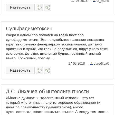
17-03-2018
—
el_murid
начать высылку сановных чад и прочих
Развернуть
жен-любовниц ...
Сульфадиметоксин
Вчера в одном соо попался на глаза пост про
сульфадиметоксин. Это полузабытое название лекарства
вдруг выстрелило фейерверком воспоминаний, да таких
приятных и ярких, что грех не поделиться, вдруг у кого тоже
выстрелит. Детство, школьные будни, тоскливый зимний
вечер. Тоскливый, потому ...
17-03-2018
—
vare4ka70
Развернуть
Д.С. Лихачев об интеллигентности
«Многие думают: интеллигентный человек – это тот,
который много читал, получил хорошее образование (и
даже по преимуществу гуманитарное), много
путешествовал, знает несколько языков. А между тем можно