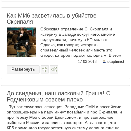
Как МИ6 засветилась в убийстве
Скрипаля
Обсуждая отравление С. Скрипаля и
истерику а Западе вокруг него, многие
недоумевали, почему в РФ молчат.
Однако, как говорят, история -
справедливый человек или месть это
блюдо, которое подают холодным. В этом
плане не исключено, что обратка в адрес
17-03-2018
—
skeptimist
Терезы Мэй и его её орущего с ...
Развернуть
До свиданья, наш ласковый Гриша! С
Родченковым совсем плохо
Тут вот случилась сенсация. Западные СМИ и российские
оппозиционеры на пару минут позабыли и про Скрипаля, и
про Терезу Мэй с Борей Джонсоном, и про завтрашние
выборы в России, и зашлись в восторге. А вы знаете, что
КГБ применяло государственную систему допинга еще на ...