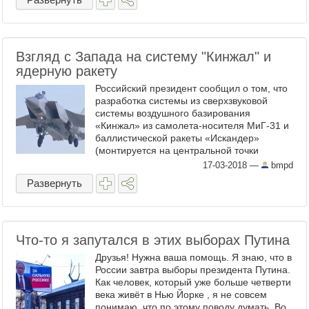
Взгляд с Запада на систему "Кинжал" и
ядерную ракету
Российский президент сообщил о том, что
разработка системы из сверхзвуковой
системы воздушного базирования
«Кинжал» из самолета-носителя МиГ-31 и
баллистической ракеты «Искандер»
(монтируется на центральной точки
подвески) закончена. На видеоролике,
17-03-2018
—
bmpd
показанном президентом, виден ...
Развернуть
Что-то я запутался в этих выборах Путина
Друзья! Нужна ваша помощь. Я знаю, что в
России завтра выборы президента Путина.
Как человек, который уже больше четверти
века живёт в Нью Йорке , я не совсем
понимаю, что по этому поводу думать. Во