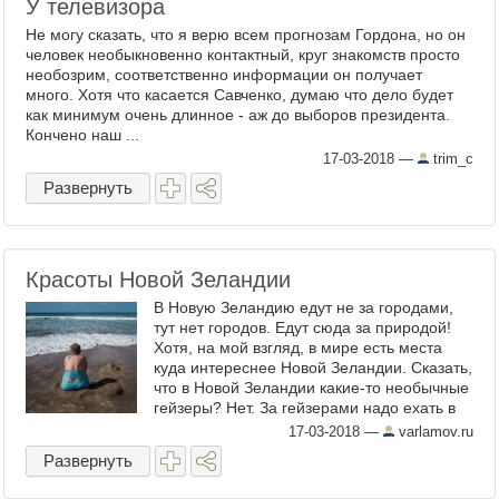
У телевизора
Не могу сказать, что я верю всем прогнозам Гордона, но он
человек необыкновенно контактный, круг знакомств просто
необозрим, соответственно информации он получает
много. Хотя что касается Савченко, думаю что дело будет
как минимум очень длинное - аж до выборов президента.
Кончено наш ...
17-03-2018
—
trim_c
Развернуть
Красоты Новой Зеландии
В Новую Зеландию едут не за городами,
тут нет городов. Едут сюда за природой!
Хотя, на мой взгляд, в мире есть места
куда интереснее Новой Зеландии. Сказать,
что в Новой Зеландии какие-то необычные
гейзеры? Нет. За гейзерами надо ехать в
Исландию. Может быть фьорды? Тут
17-03-2018
—
varlamov.ru
Норвегия будет ...
Развернуть