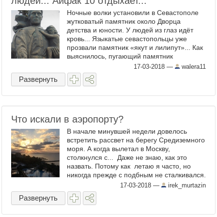
людей... Айфак 10 отдыхает...
Ночные волки установили в Севастополе
жутковатый памятник около Дворца
детства и юности. У людей из глаз идёт
кровь... Языкатые севастопольцы уже
прозвали памятник «якут и лилипут»... Как
выяснилось, пугающий памятник
установили в честь презентации в
17-03-2018
—
walera11
Севастополе фильма Хирурга ...
Развернуть
Что искали в аэропорту?
В начале минувшей недели довелось
встретить рассвет на берегу Средиземного
моря. А когда вылетал в Москву,
столкнулся с... Даже не знаю, как это
назвать. Потому как летаю я часто, но
никогда прежде с подбным не сталкивался.
Это вход в аэропорт. Без рамок ...
17-03-2018
—
irek_murtazin
Развернуть