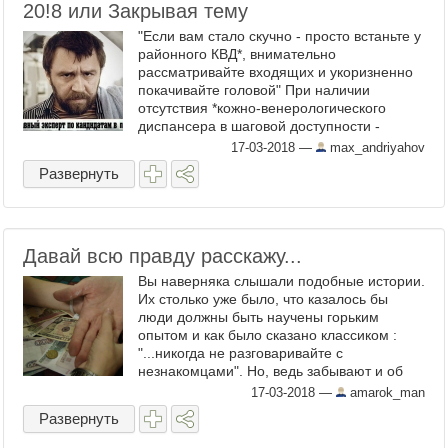
20!8 или Закрывая тему
"Если вам стало скучно - просто встаньте у
районного КВД*, внимательно
рассматривайте входящих и укоризненно
покачивайте головой" При наличии
отсутствия *кожно-венерологического
диспансера в шаговой доступности -
используйте ближайший избирательный
17-03-2018
—
max_andriyahov
участок. Эффект даже превзойдёт ...
Развернуть
Давай всю правду расскажу...
Вы наверняка слышали подобные истории.
Их столько уже было, что казалось бы
люди должны быть научены горьким
опытом и как было сказано классиком :
"...никогда не разговаривайте с
незнакомцами". Но, ведь забывают и об
этом правиле, и о том, что тем более не
17-03-2018
—
amarok_man
следует приводить этих ...
Развернуть