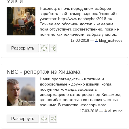
УИК и
Наконец, в ночь перед днём выборов
заработал сайт камер видеонаблюений с
участков: http://www.nashvybor2018.ru/ .
Точнее его обложка- доступ к камерам
пока отсутствует, соответственно, пока не
понятно как технически, выбрав участок,
поставить видео на запись. Будем
17-03-2018
—
blog_matveev
разбираться по ходу ...
Развернуть
NBC - репортаж из Хишама
Наши пропагандисты - штатные и
добровольные - дружно взвыли, когда
поступила команда закрывать
информацию о катастрофе под Хишамом,
где погибли несколько сот наших частных
военных. В качестве неоспоримого
доказательства, как ни странно,
17-03-2018
—
el_murid
приводилась статья одного западного
Развернуть
издания, где ...