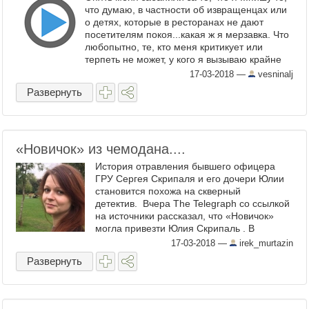
что думаю, в частности об извращенцах или
о детях, которые в ресторанах не дают
посетителям покоя...какая ж я мерзавка. Что
любопытно, те, кто меня критикует или
терпеть не может, у кого я вызываю крайне
отрицательные эмоции, вот только ...
17-03-2018
—
vesninalj
Развернуть
«Новичок» из чемодана....
История отравления бывшего офицера
ГРУ Сергея Скрипаля и его дочери Юлии
становится похожа на скверный
детектив. Вчера The Telegraph со ссылкой
на источники рассказал, что «Новичок»
могла привезти Юлия Скрипаль . В
чемодане. Из Москвы. Гражданка России
17-03-2018
—
irek_murtazin
Юлия Скрипаль. ...
Развернуть