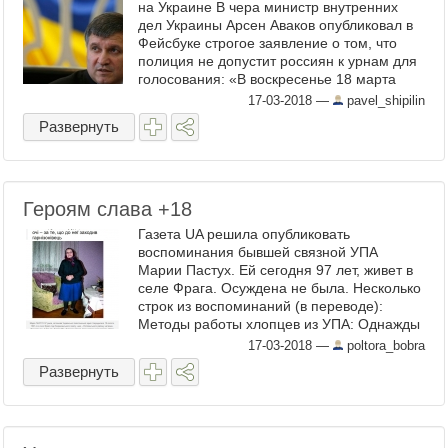
на Украине В чера министр внутренних
дел Украины Арсен Аваков опубликовал в
Фейсбуке строгое заявление о том, что
полиция не допустит россиян к урнам для
голосования: «В воскресенье 18 марта
2018 года режим охраны дипломатических
17-03-2018
—
pavel_shipilin
...
Развернуть
Героям слава +18
Газета UA решила опубликовать
воспоминания бывшей связной УПА
Марии Пастух. Ей сегодня 97 лет, живет в
селе Фрага. Осуждена не была. Несколько
строк из воспоминаний (в переводе):
Методы работы хлопцев из УПА: Однажды
вечером к нашему дому пришли три парня
17-03-2018
—
poltora_bobra
с соседнего куста ...
Развернуть