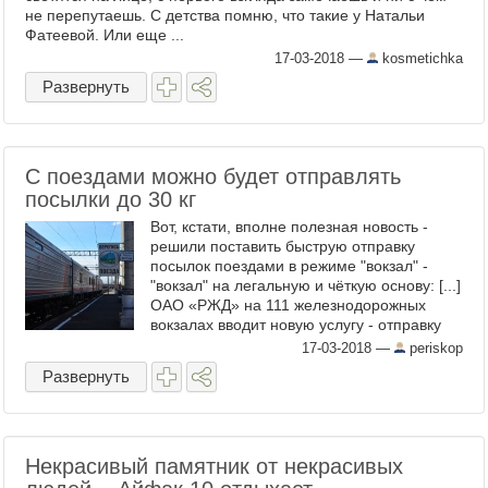
не перепутаешь. С детства помню, что такие у Натальи
Фатеевой. Или еще ...
17-03-2018
—
kosmetichka
Развернуть
С поездами можно будет отправлять
посылки до 30 кг
Вот, кстати, вполне полезная новость -
решили поставить быструю отправку
посылок поездами в режиме "вокзал" -
"вокзал" на легальную и чёткую основу: [...]
ОАО «РЖД» на 111 железнодорожных
вокзалах вводит новую услугу - отправку
посылок весом до 30 кг. Услуга по отправке
17-03-2018
—
periskop
малогабаритных ...
Развернуть
Некрасивый памятник от некрасивых