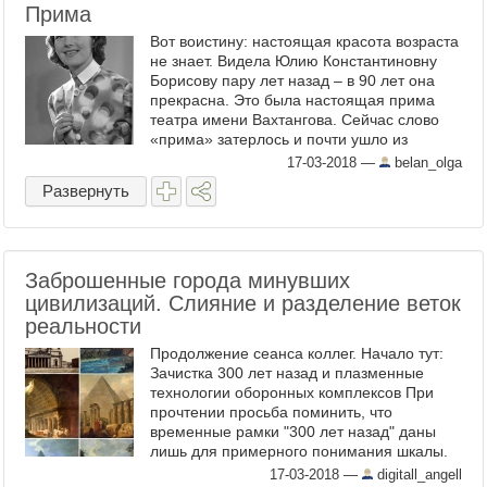
Прима
Вот воистину: настоящая красота возраста
не знает. Видела Юлию Константиновну
Борисову пару лет назад – в 90 лет она
прекрасна. Это была настоящая прима
театра имени Вахтангова. Сейчас слово
«прима» затерлось и почти ушло из
лексикона, но когда-то оно существовало и
17-03-2018
—
belan_olga
...
Развернуть
Заброшенные города минувших
цивилизаций. Слияние и разделение веток
реальности
Продолжение сеанса коллег. Начало тут:
Зачистка 300 лет назад и плазменные
технологии оборонных комплексов При
прочтении просьба поминить, что
временные рамки "300 лет назад" даны
лишь для примерного понимания шкалы.
Точное время определить невозможно
17-03-2018
—
digitall_angell