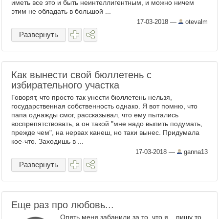
иметь все это и быть неинтеллигентным, и можно ничем
этим не обладать в большой ...
17-03-2018
—
otevalm
Развернуть
Как вынести свой бюллетень с
избирательного участка
Говорят, что просто так унести бюллетень нельзя,
государственная собственность однако. Я вот помню, что
папа однажды смог, рассказывал, что ему пытались
воспрепятствовать, а он такой "мне надо выпить подумать,
прежде чем", на нервах канеш, но таки вынес. Придумала
кое-что. Заходишь в ...
17-03-2018
—
ganna13
Развернуть
Еще раз про любовь...
Опять меня забанили за то, что я ...пишу то,