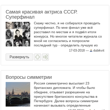
Самая красивая актриса СССР.
Суперфинал
Скажу честно, я не собирался проводить
суперфинал. По мне финал уже всё
расставил по местам и я подвёл итоги
конкурса. Но многое читатели журнала со
мной не согласились и попросили
последний тур - определить лучшую из
лучших. Что же, я уступил. И сегодня у нас
17-03-2018
—
dubikvit
суперфинал конкурса ...
Развернуть
Вопросы симметрии
Россия симметрично высылает 23
британских дипломата. И чтобы было
обиднее, отзывает разрешение на
присутствие британского консульства в
Петербурге. Далее вопросы симметрии
начинают вызывать определенные
сомнения. По идее, англичане могут