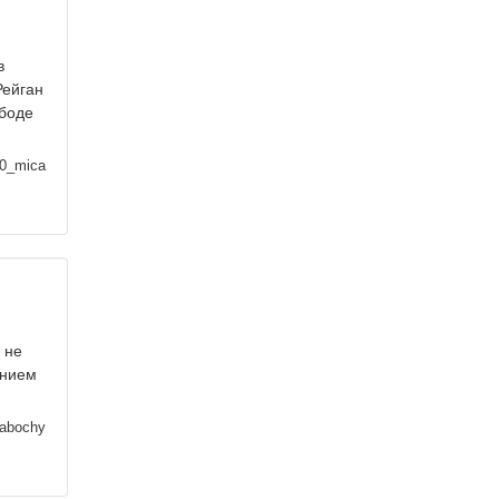
в
Рейган
ободе
0_mica
 не
анием
abochy