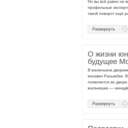
Но вы всё равно не 
профильные эксперты
такой поворот ещё ра
Развернуть
О жизни юн
будущее М
В маленьком дворике
москвич Рахымбек. В
появляется во дворе.
мальчишка — ненадёж
Развернуть