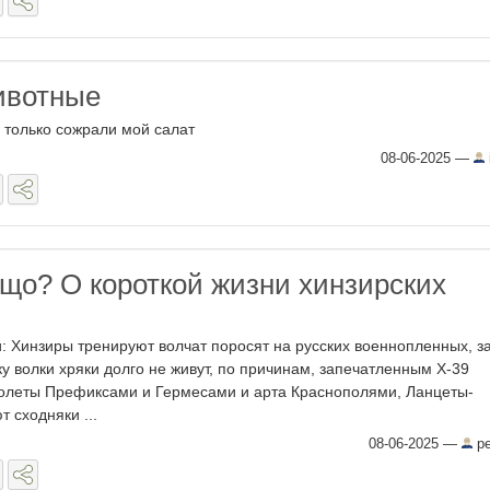
ивотные
е только сожрали мой салат
08-06-2025
—
 що? О короткой жизни хинзирских
ки: Хинзиры тренируют волчат поросят на русских военнопленных, з
у волки хряки долго не живут, по причинам, запечатленным Х-39
олеты Префиксами и Гермесами и арта Краснополями, Ланцеты-
 сходняки ...
08-06-2025
—
pe