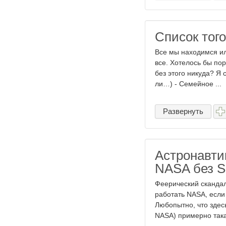
Список того
Все мы находимся ил
все. Хотелось бы пор
без этого никуда? Я
ли…) - Семейное ...
Развернуть
Астронавти
NASA без S
Феерический скандал
работать NASA, если
Любопытно, что здесь
NASA) примерно така