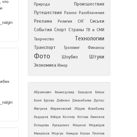
 что
Происшествия
Природа
ли
Путешествия
Разное
Разоблачения
Реклама
Сиськи
Религия
СНГ
_nalgin
События
Спорт
Страны
ТВ и СМИ
Технологии
Творчество
Транспорт
Троллинг
Финансы
Фото
Штуки
Шоубиз
Экономика
Юмор
ымбек
Абрамович
Альмодовар
Башаров
Белых
Боня
Бузова
Дайнеко
Джанабаева
Дуглас
_nalgin
Жигунов
Жириновский
Збруев
Исинбаева
Кадыров
Кейдж
Костнер
Котова
Лимонов
Лопырева
Лукашенко
Машков
Медведев
Михалков
Моргун
Немцов
Нолан
Плетнев