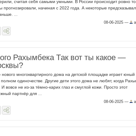
верили, считая себя самыми умными. В России происходит ровно то,
 прогнозировали, начиная с 2022 года. А некоторые предсказыва
ньше. ...
08-06-2025
—
a
ого Рахымбека Так вот ты какое —
осквы?
 нового многоквартирного дома на детской площадке играет юный
 полном одиночестве. Другие дети этого дома не любят, когда Рах
 И вовсе не из-за тёмно-карих глаз и смуглой кожи. Просто этот
ный партнёр для ...
08-06-2025
—
a