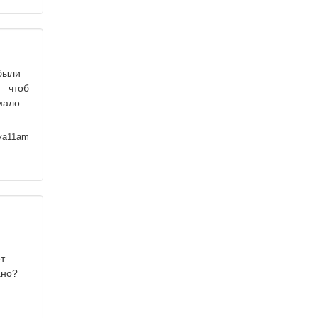
 были
— чтоб
мало
ya11am
т
ано?