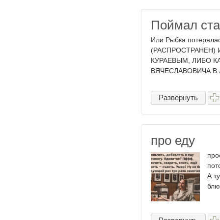
Поймал ста
Или Рыбка потерял
(РАСПРОСТРАНЕН)
КУРАЕВЫМ, ЛИБО К
ВЯЧЕСЛАВОВИЧА В лю
Развернуть
про еду
про
пот
А т
блю