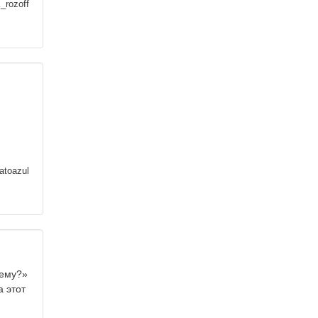
_rozoff
atoazul
чему?»
а этот