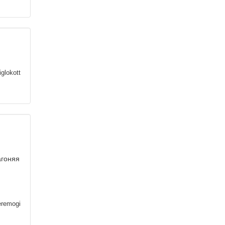
iglokott
агоняя
remogi