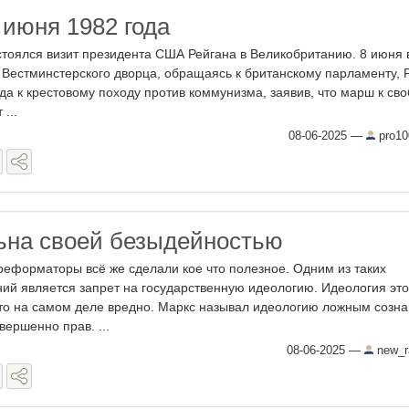
 июня 1982 года
стоялся визит президента США Рейгана в Великобританию. 8 июня 
 Вестминстерского дворца, обращаясь к британскому парламенту, 
да к крестовому походу против коммунизма, заявив, что марш к св
...
08-06-2025
—
pro10
ьна своей безыдейностью
 реформаторы всё же сделали кое что полезное. Одним из таких
ий является запрет на государственную идеологию. Идеология это
это на самом деле вредно. Маркс называл идеологию ложным созн
вершенно прав. ...
08-06-2025
—
new_r