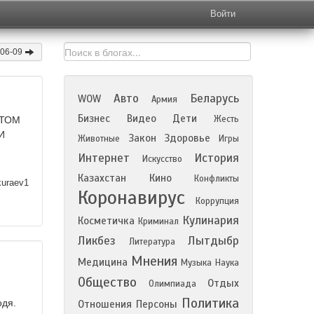
Войти
-06-09
Авто
Беларусь
WOW
Армия
Бизнес
Видео
Дети
Жесть
НТОМ
И
Закон
Здоровье
Животные
Игры
Интернет
История
Искусство
Казахстан
Кино
Конфликты
kuraev1
Коронавирус
Коррупция
Кулинария
Косметичка
Криминал
Ликбез
Лытдыбр
Литература
Мнения
Медицина
Музыка
Наука
Общество
Отдых
Олимпиада
Политика
одя.
Отношения
Персоны