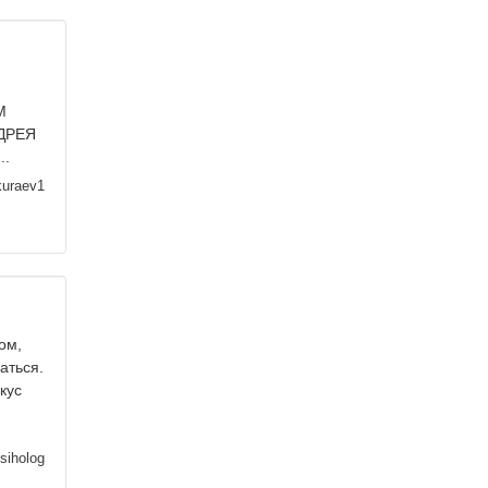
М
ДРЕЯ
..
kuraev1
ом,
аться.
кус
siholog