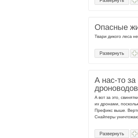
Развернуть
Опасные ж
Твари дикого леса н
Развернуть
А нас-то за
дроноводов
А вот за это, свинят
их дронами, поскольк
Префикс выше. Верт
Снайперы уничтожают
Развернуть