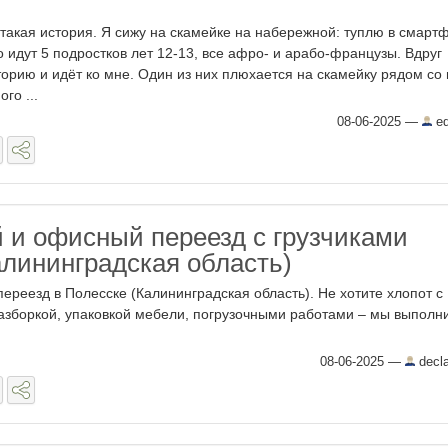
 такая история. Я сижу на скамейке на набережной: туплю в смарт
 идут 5 подростков лет 12-13, все афро- и арабо-французы. Вдруг
торию и идёт ко мне. Один из них плюхается на скамейку рядом со
го ...
08-06-2025
—
ed
 и офисный переезд с грузчиками
алининградская область)
реезд в Полесске (Калининградская область). Не хотите хлопот с
азборкой, упаковкой мебели, погрузочными работами – мы выполн
08-06-2025
—
decla