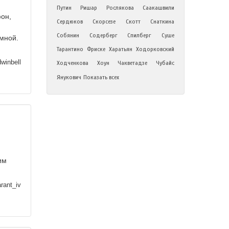
Путин
Ришар
Рослякова
Саакашвили
фон,
Сердюков
Скорсезе
Скотт
Снаткина
Собянин
Содерберг
Спилберг
Суше
 мной.
Тарантино
Фриске
Харатьян
Ходорковский
winbell
Ходченкова
Хоун
Чакветадзе
Чубайс
Янукович
Показать всех
им
rant_iv