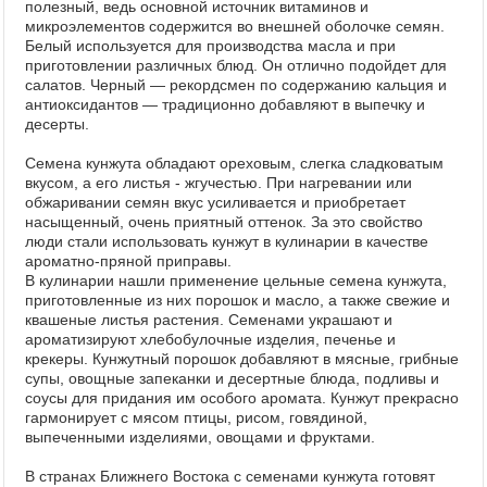
полезный, ведь основной источник витаминов и
микроэлементов содержится во внешней оболочке семян.
Белый используется для производства масла и при
приготовлении различных блюд. Он отлично подойдет для
салатов. Черный — рекордсмен по содержанию кальция и
антиоксидантов — традиционно добавляют в выпечку и
десерты.
Семена кунжута обладают ореховым, слегка сладковатым
вкусом, а его листья - жгучестью. При нагревании или
обжаривании семян вкус усиливается и приобретает
насыщенный, очень приятный оттенок. За это свойство
люди стали использовать кунжут в кулинарии в качестве
ароматно-пряной приправы.
В кулинарии нашли применение цельные семена кунжута,
приготовленные из них порошок и масло, а также свежие и
квашеные листья растения. Семенами украшают и
ароматизируют хлебобулочные изделия, печенье и
крекеры. Кунжутный порошок добавляют в мясные, грибные
супы, овощные запеканки и десертные блюда, подливы и
соусы для придания им особого аромата. Кунжут прекрасно
гармонирует с мясом птицы, рисом, говядиной,
выпеченными изделиями, овощами и фруктами.
В странах Ближнего Востока с семенами кунжута готовят