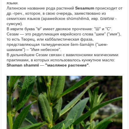
языки.
Латинское название рода растений
Sesamum
происходит от
др.-греч., которое, в свою очередь, заимствовано из
семитских языков (арамейское shūmshĕmā, ивр. שומשום‎ -
сумсум).
В иврите буква "ש" имеет двоякое прочтение: "Ш" и "С".
Сезам — это редупликация еврейского слова "шeм" ("имя"),
то есть Творец, или каббалистическая фраза,
представляющая талмудическое šem-šamáįm ("шем-
шамаим") – "Имя небесное".
В дальнейшем Сезам связан с вавилонскими магическими
практиками, в которых использовалось кунжутное масло:
Shaman shammī
—
"масляное растение"
.