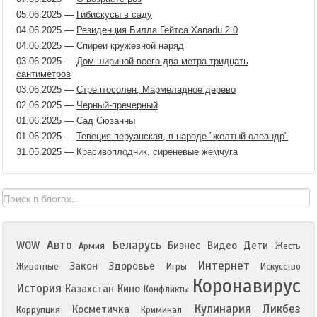
05.06.2025
—
Гибискусы в саду
04.06.2025
—
Резиденция Билла Гейтса Xanadu 2.0
04.06.2025
—
Спиреи кружевной наряд
03.06.2025
—
Дом шириной всего два метра тридцать
сантиметров
03.06.2025
—
Стрептосолен, Мармеладное дерево
02.06.2025
—
Черный-пречерный
01.06.2025
—
Сад Сюзанны
01.06.2025
—
Тевеция перуанская, в народе "желтый олеандр"
31.05.2025
—
Красивоплодник, сиреневые жемчуга
Авто
Беларусь
WOW
Бизнес
Видео
Дети
Армия
Жесть
Интернет
Закон
Здоровье
Животные
Игры
Искусство
Коронавирус
История
Казахстан
Кино
Конфликты
Кулинария
Ликбез
Косметичка
Коррупция
Криминал