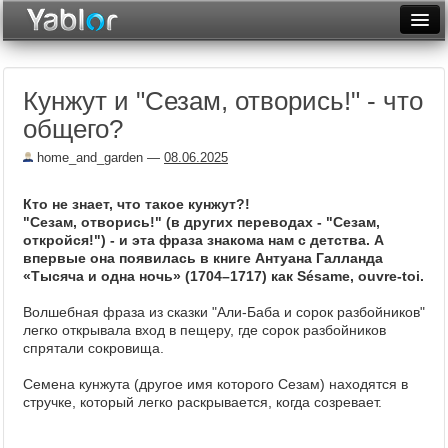
Разместить статью
Войти
Кунжут и "Сезам, отворись!" - что
Неделя
общего?
Месяц
home_and_garden
—
08.06.2025
Рейтинги
Кто не знает, что такое кунжут?!
Архив
"Сезам, отворись!" (в других переводах - "Сезам,
откройся!") - и эта фраза знакома нам с детства. А
впервые она появилась в книге Антуана Галланда
Фототоп
«Тысяча и одна ночь» (1704–1717) как Sésame, ouvre-toi.
Видеотоп
Волшебная фраза из сказки "Али-Баба и сорок разбойников"
легко открывала вход в пещеру, где сорок разбойников
спрятали сокровища.
Семена кунжута (другое имя которого Сезам) находятся в
стручке, который легко раскрывается, когда созревает.