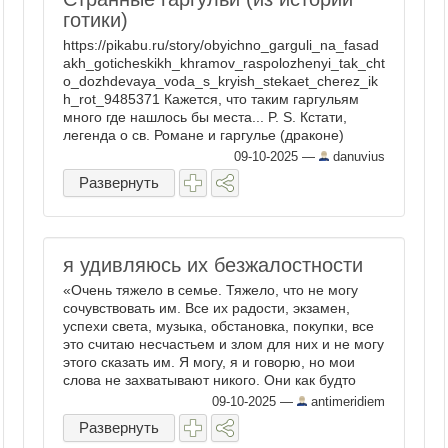
готики)
https://pikabu.ru/story/obyichno_garguli_na_fasad
akh_goticheskikh_khramov_raspolozhenyi_tak_cht
o_dozhdevaya_voda_s_kryish_stekaet_cherez_ik
h_rot_9485371 Кажется, что таким гаргульям
много где нашлось бы места... P. S. Кстати,
легенда о св. Романе и гаргулье (драконе)
имеет ...
09-10-2025
—
danuvius
Развернуть
я удивляюсь их безжалостности
«Очень тяжело в семье. Тяжело, что не могу
сочувствовать им. Все их радости, экзамен,
успехи света, музыка, обстановка, покупки, все
это считаю несчастьем и злом для них и не могу
этого сказать им. Я могу, я и говорю, но мои
слова не захватывают никого. Они как будто
знают не смысл моих ...
09-10-2025
—
antimeridiem
Развернуть