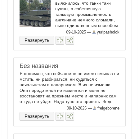
выяснилось, что танки таки
нужны, а собственную
танковую промышленность
англичане немного сломали,
ныне единственным способом
получить танк становится
09-10-2025
—
yuripasholok
апгрейд имеющихся машин. В
Развернуть
данном случае Challenger 2.
Посему сейчас вовсю идет
работа по новому танку -
Challenger 3. ...
Без названия
Я понимаю, что сейчас мне не имеет смысла ни
мстить, ни разбираться, ни судиться с
начальнегом и напарником. Я их не изменю.
Они передо мной не извинятся и меня не
восстановят на прежнем месте и напарник сам
оттуда не уйдет. Надо тупо это принять. Ведь
выкинули меня с уровня ...
09-10-2025
—
freigeborene
Развернуть