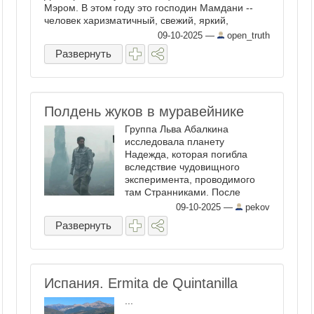
Мэром. В этом году это господин Мамдани --
человек харизматичный, свежий, яркий,
молодой, энергичный, но социалист (мы ...
09-10-2025
—
open_truth
Развернуть
Полдень жуков в муравейнике
Группа Льва Абалкина
исследовала планету
Надежда, которая погибла
вследствие чудовищного
эксперимента, проводимого
там Странниками. После
контакта с ними Абалкин
09-10-2025
—
pekov
убивает напарника и летит на
Развернуть
Землю, чтобы запустить
процесс, подобный тому, что
уничтожил Надежду. Камереру
удается выйти на ...
Испания. Ermita de Quintanilla
...