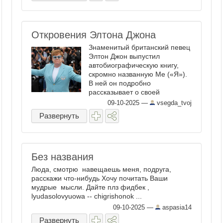
Откровения Элтона Джона
Знаменитый британский певец
Элтон Джон выпустил
автобиографическую книгу,
скромно названную Me («Я»).
В ней он подробно
рассказывает о своей
удивительной жизни, в которой
09-10-2025
—
vsegda_tvoj
нашлось место не только
Развернуть
творчеству и успеху, но и
зависимости от кокаина, секса,
шопинга (!), борьбе с
алкоголизмом и ...
Без названия
Люда, смотрю навещаешь меня, подруга,
расскажи что-нибудь Хочу почитать Ваши
мудрые мысли. Дайте плз фидбек ,
lyudasolovyuowa -- chigrishonok ...
09-10-2025
—
aspasia14
Развернуть