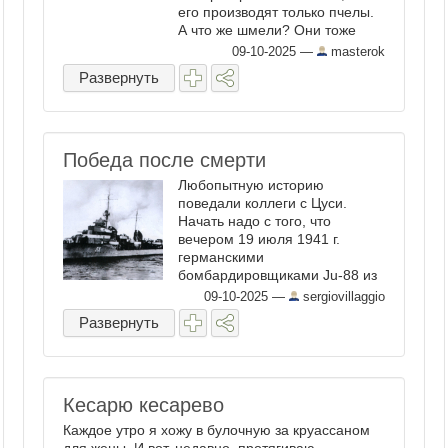
его производят только пчелы.
А что же шмели? Они тоже
летают над цветками.
09-10-2025
—
masterok
Собирают ли они нектар?
Развернуть
Производят ли они мед?
Разводят ли шмелей?
Пчеловоды часто
сталкиваются с ...
Победа после смерти
Любопытную историю
поведали коллеги с Цуси.
Начать надо с того, что
вечером 19 июля 1941 г.
германскими
бомбардировщиками Ju-88 из
состава Ku.Fl.Gr.806 у острова
09-10-2025
—
sergiovillaggio
Вормс (Моонзундские о-ва)
Развернуть
был потоплен наш
эскадренный миноносец
«Сердитый». Захватив
архипелаг, немцы не стали
поднимать ...
Кесарю кесарево
Каждое утро я хожу в булочную за круассаном