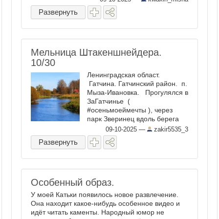
однако с дамой внезапно
Развернуть
произошло исключительное
событие, определившее одну
из главных проблем XX и ...
Мельница Штакеншнейдера.
10/30
Ленинградская област.
Гатчина. Гатчинский район. п.
Мыза-Ивановка. Прогулялся в
ЗаГатчинье (
#осеньмоеймечты ), через
парк Зверинец вдоль берега
реки Ижоры - в п. Мыза-
09-10-2025
—
zakir5535_3
Ивановку. Там, на левом
Развернуть
берегу реки Ижоры ,
расположены руины мельницы
Штакеншнейдера . ...
Особенный образ.
У моей Катьки появилось новое развлечение.
Она находит какое-нибудь особенное видео и
идёт читать каменты. Народный юмор не