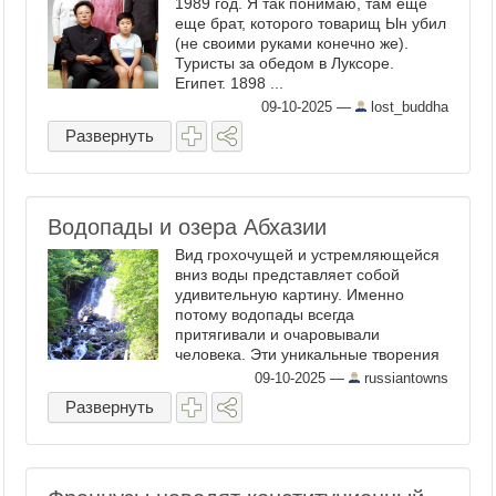
1989 год. Я так понимаю, там еще
еще брат, которого товарищ Ын убил
(не своими руками конечно же).
Туристы за обедом в Луксоре.
Египет. 1898 ...
09-10-2025
—
lost_buddha
Развернуть
Водопады и озера Абхазии
Вид грохочущей и устремляющейся
вниз воды представляет собой
удивительную картину. Именно
потому водопады всегда
притягивали и очаровывали
человека. Эти уникальные творения
природы постоянно были, есть и
09-10-2025
—
russiantowns
будут одними из самых
Развернуть
привлекаемых мест для
отдыхающих. Экскурсия на Рицу в ...