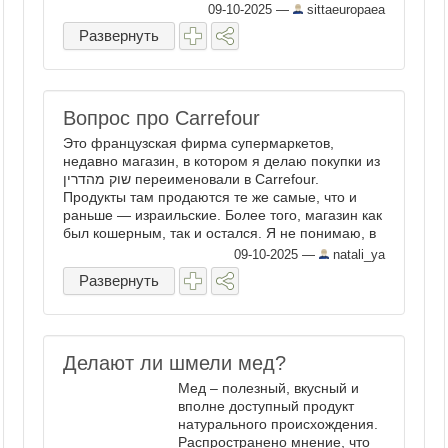
перерывах — или в процессе
09-10-2025
—
sittaeuropaea
— позировать фотографам.
Развернуть
Вот этот поползень, например,
застыл на секундочку перед
объективом ...
Вопрос про Carrefour
Это французская фирма супермаркетов,
недавно магазин, в котором я делаю покупки из
שוק מהדרין переименовали в Carrefour.
Продукты там продаются те же самые, что и
раньше — израильские. Более того, магазин как
был кошерным, так и остался. Я не понимаю, в
чём выгода для французской фирмы. ...
09-10-2025
—
natali_ya
Развернуть
Делают ли шмели мед?
Мед – полезный, вкусный и
вполне доступный продукт
натурального происхождения.
Распространено мнение, что