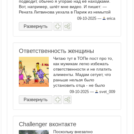
подводит, обычно я угораю над её находками.
Вот, например, шлёт мне видео. И пишет: —
Рената Литвинова уехала в Париж из немытой
России. И там вот так ...
09-10-2025
—
erica
Развернуть
Ответственность женщины
Читаю тут в ТОПе пост про то,
как мужикам легко избежать
ответственности и не платить
алименты. Мадам сетует, что
раньше нельзя было
установить отца - не было
генетической экспертизы, зато
09-10-2025
—
svet_009
теперь можно. Установить и
Развернуть
притянуть. Я вам так скажу.
Беременность вне брака - это
...
Challenger вконтакте
Поскольку внезапно