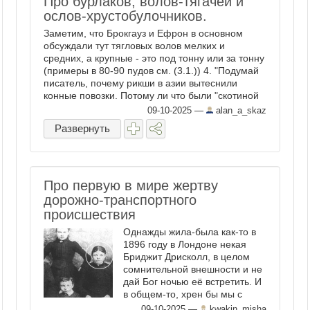
Про бурлаков, волов-тягачей и
ослов-хрустобулочников.
Заметим, что Брокгауз и Ефрон в основном
обсуждали тут тягловых волов мелких и
средних, а крупные - это под тонну или за тонну
(примеры в 80-90 пудов см. (3.1.)) 4. "Подумай
писатель, почему рикши в азии вытеснили
конные повозки. Потому ли что были "скотиной
ещё более дешёвой, чем ...
09-10-2025
—
alan_a_skaz
Развернуть
Про первую в мире жертву
дорожно-транспортного
происшествия
Однажды жила-была как-то в
1896 году в Лондоне некая
Бриджит Дрисколл, в целом
сомнительной внешности и не
дай Бог ночью её встретить. И
в общем-то, хрен бы мы с
вами о ней чего узнали,
09-10-2025
—
kwakin_misha