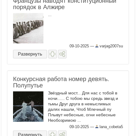
Французы наводят конституционный
порядок в Алжире
...
09-10-2025
—
varjag2007su
Развернуть
Конкурсная работа номер девять.
Полупутье
Звёздный мост... Для нас с тобой в
ночи...... С тобою мы средь звезд и
тьмы Друг друга в немыслимых
далях нашли, Чтоб Млечный пу
Плывут небесные, огни небесные
Необозримою ...
09-10-2025
—
lana_cobeta5
Развернуть