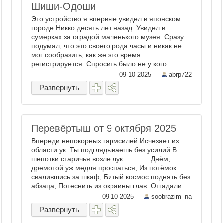
Шиши-Одоши
Это устройство я впервые увидел в японском
городе Никко десять лет назад. Увидел в
сумерках за оградой маленького музея. Сразу
подумал, что это своего рода часы и никак не
мог сообразить, как же это время
регистрируется. Спросить было не у кого...
Вчера я увидел это устройство снова в ...
09-10-2025
—
abrp722
Развернуть
Перевёртыш от 9 октября 2025
Впереди непокорных гармсилей Исчезает из
области ук. Ты подглядываешь без усилий В
шепотки старичья возле лук. . . . . . . Днëм,
дремотой уж медля проспаться, Из потёмок
свалившись за шкаф, Битый космос поднять без
абзаца, Потеснить из окраины глав. Отгадали:
117532 , От ...
09-10-2025
—
soobrazim_na
Развернуть