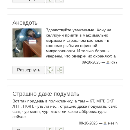
Анекдоты
Здравствуйте уважаемые. Хочу на
хеллоуин прийти в максимально
мерзком и страшном костюме - в
костюме рыбы из офисной
микроволновки. И только бараны
уверены, что овчарки их охраняют, а
пастухи ведут стада на лучшие
09-10-2025
—
id77
пастбища, чтобы именно им,
Развернуть
баранам, было лучше жить. Ваше
мнение ...
Страшно даже подумать
Вот так придешь в поликлинику, а там – КТ, МРТ, ЭКГ,
ЛТП, ГКЧП, чуть ли не… страшно даже подумать, свят,
свят, чур меня, чур, мало ли какие аббревиатуры
сейчас ...
09-10-2025
—
elesin