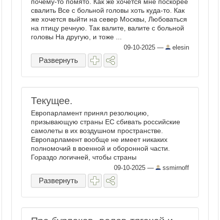
почему-то помято. Как же хочется мне поскорее
свалить Все с больной головы хоть куда-то. Как
же хочется выйти на север Москвы, Любоваться
на птицу речную. Так валите, валите с больной
головы На другую, и тоже ...
09-10-2025
—
elesin
Развернуть
Текущее.
Европарламент принял резолюцию,
призывающую страны ЕС сбивать российские
самолеты в их воздушном пространстве.
Европарламент вообще не имеет никаких
полномочий в военной и оборонной части.
Гораздо логичней, чтобы страны
проголосовавших депутатов приняли бы такое
09-10-2025
—
ssmirnoff
решение в одностороннем ...
Развернуть