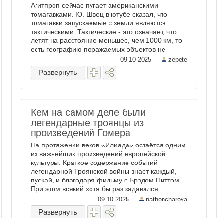
Агитпроп сейчас пугает американскими
томагавками. Ю. Швец в ютубе сказал, что
томагавки запускаемые с земли являются
тактическими. Тактические - это означает, что
летят на расстояние меньшее, чем 1000 км, то
есть географию поражаемых объектов не
увеличит, у них дроны дальше ...
09-10-2025
—
zepete
Развернуть
Кем на самом деле были
легендарные троянцы из
произведений Гомера
На протяжении веков «Илиада» остаётся одним
из важнейших произведений европейской
культуры. Краткое содержание событий
легендарной Троянской войны знает каждый,
пускай, и благодаря фильму с Брэдом Питтом.
При этом всякий хотя бы раз задавался
вопросом о том, кем же на самом деле были ...
09-10-2025
—
nathoncharova
Развернуть