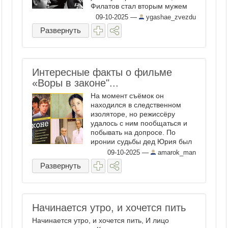
Филатов стал вторым мужем
Нины Шацкой, первой жены ...
09-10-2025
—
ygashae_zvezdu
Развернуть
Интересные факты о фильме
«Воры в законе"...
На момент съёмок он
находился в следственном
изоляторе, но режиссёру
удалось с ним пообщаться и
побывать на допросе. По
иронии судьбы дед Юрия был
очень уважаемым человеком
09-10-2025
—
amarok_man
— основателем милиции
Развернуть
Абхазии и потом Кара
рассказывал, что было странно
видеть, что под его портретом
сидел ...
Начинается утро, и хочется пить
Начинается утро, и хочется пить, И лицо