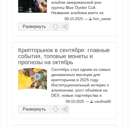
альбом американской рок-
группы Blue Öyster Cult.
Название альбома взято из
строки песни "Shadow of
09-10-2025
—
fish_owner
California" с альбома группы
Развернуть
1983 года "The Revölution by
Night". Это первый студийный
релиз группы после ...
Крипторынок в сентябре: главные
события, топовые монеты и
прогнозы на октябрь
Сентябрь стал одним из самых
динамичных месяцев для
крипторынка в 2025 году.
Институциональный интерес к
альткоинам, рост объёмов на
DEX, новые партнёрства и
ожидания ETF — всё это
09-10-2025
—
vasilina00
формирует новый вектор
Развернуть
развития индустрии. В этом
материале — главные
новости, причины роста
топовых ...