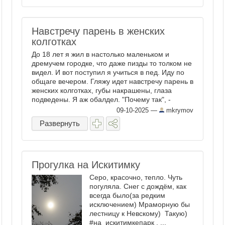
Навстречу парень в женских
колготках
До 18 лет я жил в настолько маленьком и
дремучем городке, что даже пизды то толком не
видел. И вот поступил я учиться в пед. Иду по
общаге вечером. Гляжу идет навстречу парень в
женских колготках, губы накрашены, глаза
подведены. Я аж обалдел. "Почему так", -
спрашиваю. Вы только не ...
09-10-2025
—
mkrymov
Развернуть
Прогулка на Искитимку
Серо, красочно, тепло. Чуть
погуляла. Снег с дождём, как
всегда было(за редким
исключением) Мраморную бы
лестницу к Невскому) Такую)
#на_искитимкепарк , ...