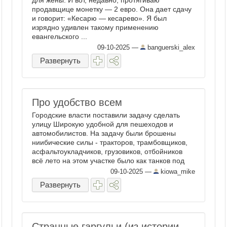
для жены. И вот, недавно, протягиваю
продавщице монетку — 2 евро. Она дает сдачу
и говорит: «Кесарю — кесарево». Я был
изрядно удивлен такому применению
евангельского ...
09-10-2025
—
banguerski_alex
Развернуть
Про удобство всем
Городские власти поставили задачу сделать
улицу Широкую удобной для пешеходов и
автомобилистов. На задачу были брошены
ниибические силы - тракторов, трамбовщиков,
асфальтоукладчиков, грузовиков, отбойников
всё лето на этом участке было как танков под
Прохоровкой. Людей трудилось - ...
09-10-2025
—
kiowa_mike
Развернуть
Странные гаргульи (из истории