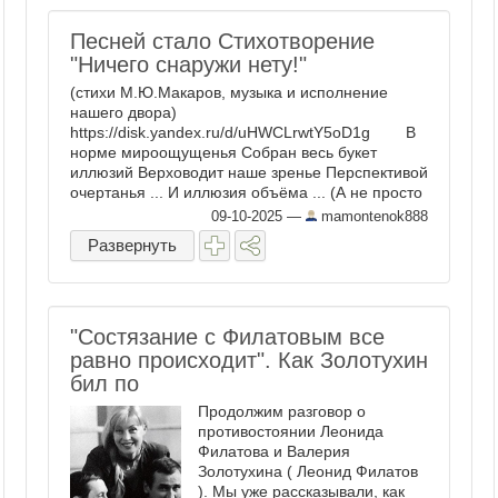
Песней стало Стихотворение
"Ничего снаружи нету!"
(стихи М.Ю.Макаров, музыка и исполнение
нашего двора)
https://disk.yandex.ru/d/uHWCLrwtY5oD1g В
норме мироощущенья Собран весь букет
иллюзий Верховодит наше зренье Перспективой
очертанья ... И иллюзия объёма ... (А не просто
"Три Дэ" шлюза) Всем ...
09-10-2025
—
mamontenok888
Развернуть
"Состязание с Филатовым все
равно происходит". Как Золотухин
бил по
Продолжим разговор о
противостоянии Леонида
Филатова и Валерия
Золотухина ( Леонид Филатов
). Мы уже рассказывали, как