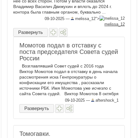
нее со всех сторон. Потом у власти оказался
Владимир Василич Движухин и вплоть до 2024 г.
контора была главным органом, буквально ...
09-10-2025
—
melissa_12">
melissa_12
Развернуть
Момотов подал в отставку с
поста председателя Совета судей
России
Возглавлявший Совет судей с 2016 года
Виктор Момотов подал в отставку в день начала
рассмотрения иска Генпрокуратуры о
конфискации его имущества , рассказали
источники РБК. Имя Момотова уже исчезло с
сайта Совета судей. Виктор Момотов 8 октября
подал заявление о досрочном ...
09-10-2025
—
aftershock_1
Развернуть
Томогавки.