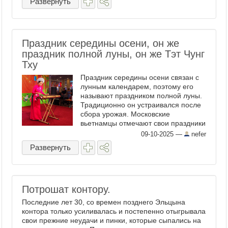
Развернуть
Праздник середины осени, он же
праздник полной луны, он же Тэт Чунг
Тху
Праздник середины осени связан с
лунным календарем, поэтому его
называют праздником полной луны.
Традиционно он устраивался после
сбора урожая. Московские
вьетнамцы отмечают свои праздники
в комплексе "Ханой-Москва". В
09-10-2025
—
nefer
течение двух дней проходила
Развернуть
развлекательная программа:
национальная ...
Потрошат контору.
Последние лет 30, со времен позднего Эльцына
контора только усиливалась и постепенно отыгрывала
свои прежние неудачи и пинки, которые сыпались на