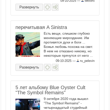
09-10-2025
—
tektor5
юридический ...
Развернуть
перечитывая A Sinistra
Есть вещи, слишком глубоко
меняющие мироздание. Им
противятся духи и боги ...
Божья любовь похожа на свет.
В нем не отказано никому, но
некоторые прячутся от него ...
09-10-2025
—
ru_pelevin
Развернуть
5 лет альбому Blue Oyster Cult
"The Symbol Remains"
9 октября 2020 года вышел
"The Symbol Remains" -
четырнадцатый студийный