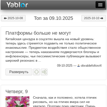
Разместить статью
Войти
Топ за 09.10.2025
2025-10-08
2025-10-10
Неделя
Платформы больше не могут
Месяц
Китайская цензура в соцсетях вышла на новый уровень:
Рейтинги
теперь здесь стремятся подавить не только политическое
инакомыслие. Предметом воздействия стало общественное
настроение — теперь наказаниям подвергаются блогеры и
Архив
инфлюенсеры, чьи пессимистические публикации вызывают
широкий резонанс в ...
Фототоп
09-10-2025
—
obvaldefoltovi4
Видеотоп
Развернуть
Четверг, 9
Сначала, как и положено, хотела птичек
рисовать, но на птичек вчера сил не
хватило. Поэтому пока цветочки. Очень