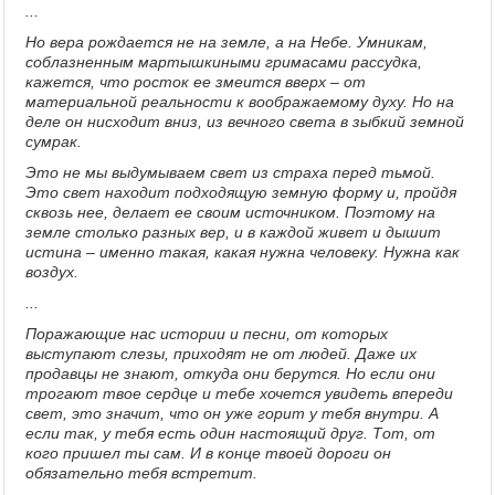
...
Но вера рождается не на земле, а на Небе. Умникам,
соблазненным мартышкиными гримасами рассудка,
кажется, что росток ее змеится вверх – от
материальной реальности к воображаемому духу. Но на
деле он нисходит вниз, из вечного света в зыбкий земной
сумрак.
Это не мы выдумываем свет из страха перед тьмой.
Это свет находит подходящую земную форму и, пройдя
сквозь нее, делает ее своим источником. Поэтому на
земле столько разных вер, и в каждой живет и дышит
истина – именно такая, какая нужна человеку. Нужна как
воздух.
...
Поражающие нас истории и песни, от которых
выступают слезы, приходят не от людей. Даже их
продавцы не знают, откуда они берутся. Но если они
трогают твое сердце и тебе хочется увидеть впереди
свет, это значит, что он уже горит у тебя внутри. А
если так, у тебя есть один настоящий друг. Тот, от
кого пришел ты сам. И в конце твоей дороги он
обязательно тебя встретит.