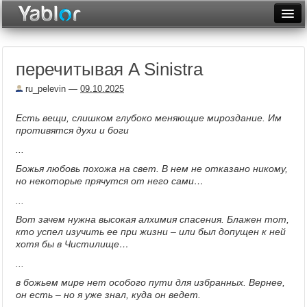
Разместить статью
Войти
перечитывая A Sinistra
Неделя
ru_pelevin
—
09.10.2025
Месяц
Есть вещи, слишком глубоко меняющие мироздание. Им
Рейтинги
противятся духи и боги
...
Архив
Божья любовь похожа на свет. В нем не отказано никому,
Фототоп
но некоторые прячутся от него сами…
...
Видеотоп
Вот зачем нужна высокая алхимия спасения. Блажен тот,
кто успел изучить ее при жизни – или был допущен к ней
хотя бы в Чистилище…
...
в божьем мире нет особого пути для избранных. Вернее,
он есть – но я уже знал, куда он ведет.