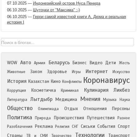
07.10.2025
—
Индонезийский остров Нуса Пенида
06.10.2025
—
Шуточки от "Максима" :-)
06.10.2025
—
Герои самой известной книги А. Дюма и реальная
история I
Авто
Беларусь
WOW
Бизнес
Видео
Дети
Армия
Жесть
Интернет
Закон
Здоровье
Животные
Игры
Искусство
Коронавирус
История
Казахстан
Кино
Конфликты
Кулинария
Ликбез
Косметичка
Коррупция
Криминал
Мнения
Лытдыбр
Медицина
Литература
Музыка
Наука
Общество
Отдых
Отношения
Персоны
Олимпиада
Политика
Происшествия
Путешествия
Природа
Разное
Реклама
Сиськи
События
Спорт
Разоблачения
Религия
СНГ
Технологии
Страны
Транспорт
ТВ и СМИ
Творчество