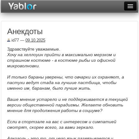
Разместить статью
Войти
Анекдоты
Неделя
id77
—
09.10.2025
Месяц
Здравствуйте уважаемые.
Хочу на хеллоуин прийти в максимально мерзком и
Рейтинги
страшном костюме - в костюме рыбы из офисной
микроволновки.
Архив
И только бараны уверены, что овчарки их охраняют, а
Фототоп
пастухи ведут стада на лучшие пастбища, чтобы
именно им, баранам, было лучше жить.
Видеотоп
Ваше мнение устарело и не поддерживается в текущей
версии общественной парадигмы. Желаете обновить
мнение для продолжения работы в социуме?
Если в спортзале на вас с интересом и симпатией
смотрят, скорее всего, за вами зеркало.
Алкоголь - это то, от чего язык развязывается и