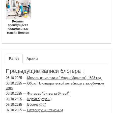
Рейтинг
преимуществ
поломоечных
машин Bennett
Ранее
Архив
Предыдущие записи блогера :
08.10.2025
—
Мебель из магазина "Мюр и Мерилиз", 1893 год.
08.10.2025
—
Образ Психиатрической лечебницы в зарубежном
кино
08.10.2025
—
Фильмец "Битва за битвой"
08.10.2025
—
Шутки с утра :-)
07.10.2025
—
Веселуха :-)
07.10.2025
—
Петербург и штампы :-)