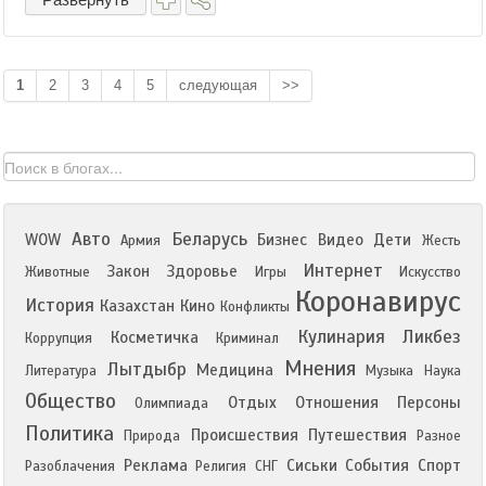
1
2
3
4
5
следующая
>>
Авто
Беларусь
WOW
Бизнес
Видео
Дети
Армия
Жесть
Интернет
Закон
Здоровье
Животные
Игры
Искусство
Коронавирус
История
Казахстан
Кино
Конфликты
Кулинария
Ликбез
Косметичка
Коррупция
Криминал
Мнения
Лытдыбр
Медицина
Литература
Музыка
Наука
Общество
Отдых
Отношения
Персоны
Олимпиада
Политика
Происшествия
Путешествия
Природа
Разное
Реклама
Сиськи
События
Спорт
Разоблачения
Религия
СНГ