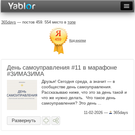
Разместить статью
Войти
365days
— постов 459. 554 место в
топе
Неделя
Код кнопки
Месяц
Рейтинги
Архив
День самоуправления #11 в марафоне
#ЗИМАЗИМА
Фототоп
Друзья! Сегодня среда, а значит — в
сообществе день самоуправления.
Видеотоп
Рассказываю ниже, что это за день такой и
что же нужно делать. Что такое день
самоуправления? Это день ...
11-02-2026
—
365days
Развернуть