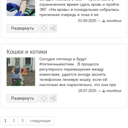
ограниченное время сдать кровь и пройти
ЭКГ. «На кровь» в понедельник собралась
приличная очередь и пока я ее
«занимала», с интересом наблюдала за
01-09-2025
—
noveltour
собравшимися. У дверей процедурного ...
Развернуть
Кошки и котики
Сегодня пятница и будут
#пятничныекотики . В процессе
регулярного перемещения между
клиентами, удается иногда заснять
телефоном ленивую кошку, если ей
настолько все параллельно, что она при
моем приближении даже шевелиться не
18-07-2025
—
noveltour
желает. Но начну я с нарисованных
Развернуть
котиков в Большом ...
1
2
3
следующая