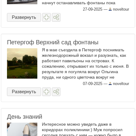
начнут останавливать фонтаны пока
Водоканал не сообщал. Если вспомнить
27-09-2025
—
noveltour
прошлые сезоны, то обычно ...
Развернуть
Петергоф Верхний сад фонтаны
Я в мае съездила в Петергоф поснимать
железнодорожный вокзал и разузнать, как
работают павильоны на островах. К
сожалению, открывают их только с июня. В
результате я погуляла вокруг Ольгина
пруда, ни одного цветочка вокруг не
обнаружила и в печали отправилась
07-09-2025
—
noveltour
обратно:) И все лето меня ...
Развернуть
День знаний
Интересное можно увидеть даже в
коридорах поликлиники:) Муж попросил
сегодня поехать с ним — нужно было в