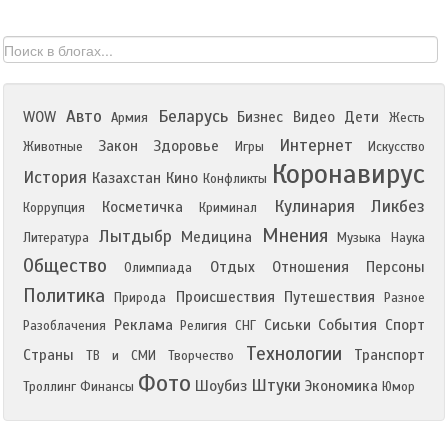
Авто
Беларусь
WOW
Бизнес
Видео
Дети
Армия
Жесть
Интернет
Закон
Здоровье
Животные
Игры
Искусство
Коронавирус
История
Казахстан
Кино
Конфликты
Кулинария
Ликбез
Косметичка
Коррупция
Криминал
Мнения
Лытдыбр
Медицина
Литература
Музыка
Наука
Общество
Отдых
Отношения
Персоны
Олимпиада
Политика
Происшествия
Путешествия
Природа
Разное
Реклама
Сиськи
События
Спорт
Разоблачения
Религия
СНГ
Технологии
Страны
Транспорт
ТВ и СМИ
Творчество
Фото
Штуки
Шоубиз
Экономика
Троллинг
Финансы
Юмор