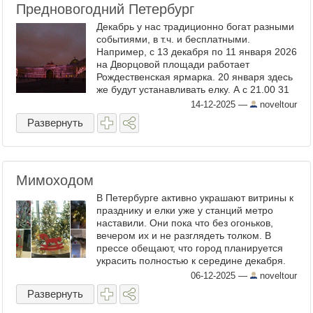
Предновогодний Петербург
Декабрь у нас традиционно богат разными
событиями, в т.ч. и бесплатными.
Например, с 13 декабря по 11 января 2026
на Дворцовой площади работает
Рождественская ярмарка. 20 января здесь
же будут устанавливать елку. А с 21.00 31
декабря по 3.00 1 января 2026 всем
14-12-2025
—
noveltour
покажут световое шоу ...
Развернуть
Мимоходом
В Петербурге активно украшают витрины к
празднику и елки уже у станций метро
наставили. Они пока что без огоньков,
вечером их и не разглядеть толком. В
прессе обещают, что город планируется
украсить полностью к середине декабря.
Где-то в этих датах развернут и
06-12-2025
—
noveltour
новогодние ярмарки на ...
Развернуть