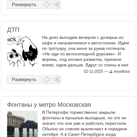
Развернуть
ДТП
На днях выходим вечером с дочерью из
кафе и направляемся к автостоянке. Идем
по тротуару, она меня за рукав потянула:
«Не иди по велосипедной дорожке». И
впрямь, под ногами разметка, приняли
влево, идем дальше. Вдруг со спины в нее
врезается мальчишка на велосипеде, дочь
02-11-2025
—
noveltour
падает, ...
Развернуть
Фонтаны у метро Московская
В Петергофе торжественно закрыли
фонтаны в прошлые выходные, но это не
значит, что они уже и работать перестали.
Обычно их совсем выключают в середине
октября. А в Санкт-Петербурге когда