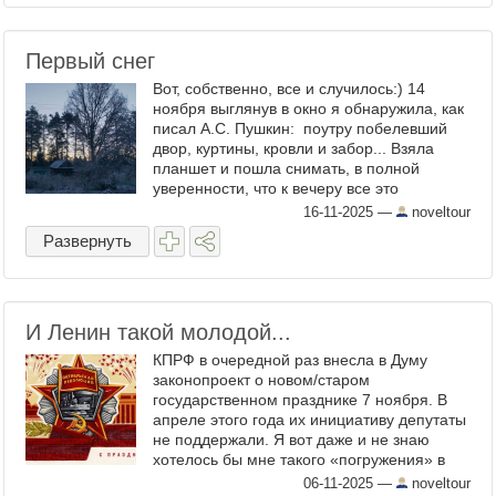
Первый снег
Вот, собственно, все и случилось:) 14
ноября выглянув в окно я обнаружила, как
писал А.С. Пушкин: поутру побелевший
двор, куртины, кровли и забор... Взяла
планшет и пошла снимать, в полной
уверенности, что к вечеру все это
великолепие растает. ...
16-11-2025
—
noveltour
Развернуть
И Ленин такой молодой...
КПРФ в очередной раз внесла в Думу
законопроект о новом/старом
государственном празднике 7 ноября. В
апреле этого года их инициативу депутаты
не поддержали. Я вот даже и не знаю
хотелось бы мне такого «погружения» в
недалекое прошлое. А вам? ...
06-11-2025
—
noveltour