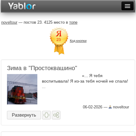
Разместить статью
Войти
noveltour
— постов 23. 4125 место в
топе
Неделя
Код кнопки
Месяц
Рейтинги
Архив
Зима в "Простоквашино"
«... Я тебя
Фототоп
воспитывала! Я из-за тебя ночей не спала!
...
Видеотоп
06-02-2026
—
noveltour
Развернуть