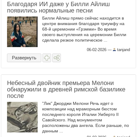
Благодаря ИИ даже у Билли Айлиш
появились нормальные песни
Билли Айлиш прямо сейчас находится в
центре внимания благодаря триумфу на
68-й церемонии «Грэмми» Во время
своего выступления на церемонии Билли
сделала резкое политическое ...
06-02-2026
—
tanjand
Развернуть
Небесный двойник премьера Мелони
обнаружили в древней римской базилике
после
"Лик" Джорджи Мелони Речь идет о
композиции над мраморным бюстом
последнего короля Италии Умберто II
Савойского. Над монументом
расположены два ангела. Если раньше, по
данным ...