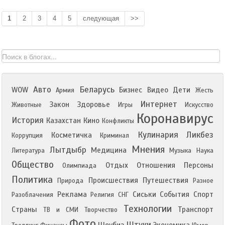
1
2
3
4
5
следующая
>>
Авто
Беларусь
WOW
Бизнес
Видео
Дети
Армия
Жесть
Интернет
Закон
Здоровье
Животные
Игры
Искусство
Коронавирус
История
Казахстан
Кино
Конфликты
Кулинария
Ликбез
Косметичка
Коррупция
Криминал
Мнения
Лытдыбр
Медицина
Литература
Музыка
Наука
Общество
Отдых
Отношения
Персоны
Олимпиада
Политика
Происшествия
Путешествия
Природа
Разное
Реклама
Сиськи
События
Спорт
Разоблачения
Религия
СНГ
Технологии
Страны
Транспорт
ТВ и СМИ
Творчество
Фото
Штуки