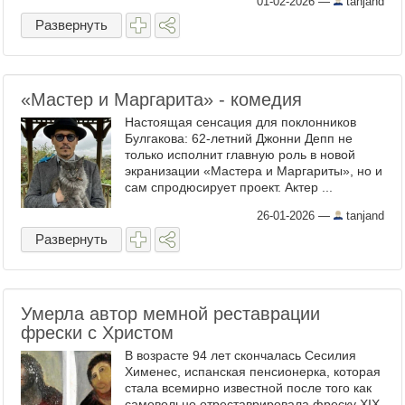
01-02-2026
—
tanjand
Развернуть
«Мастер и Маргарита» - комедия
Настоящая сенсация для поклонников
Булгакова: 62-летний Джонни Депп не
только исполнит главную роль в новой
экранизации «Мастера и Маргариты», но и
сам спродюсирует проект. Актер ...
26-01-2026
—
tanjand
Развернуть
Умерла автор мемной реставрации
фрески с Христом
В возрасте 94 лет скончалась Сесилия
Хименес, испанская пенсионерка, которая
стала всемирно известной после того как
самовольно отреставрировала фреску XIX