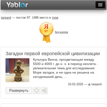
Разместить статью
Войти
tanjand
— постов 97. 1486 место в
топе
Неделя
Код кнопки
Месяц
Рейтинги
Архив
Загадки первой европейской цивилизации
Культура Винча, процветающая между
Фототоп
5500 и 4000 г. до н. э. в период неолита -
увлекательная тема для исследования.
Видеотоп
Море загадок, и ни одна не решена на
сегодняшний день, ...
10-02-2026
—
tanjand
Развернуть