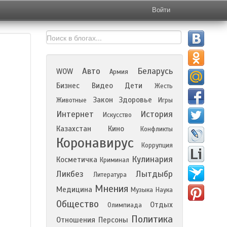
Войти
Авто
Беларусь
WOW
Армия
Бизнес
Видео
Дети
Жесть
Закон
Здоровье
Животные
Игры
Интернет
История
Искусство
Казахстан
Кино
Конфликты
Коронавирус
Коррупция
Кулинария
Косметичка
Криминал
Ликбез
Лытдыбр
Литература
Мнения
Медицина
Музыка
Наука
Общество
Отдых
Олимпиада
Политика
Отношения
Персоны