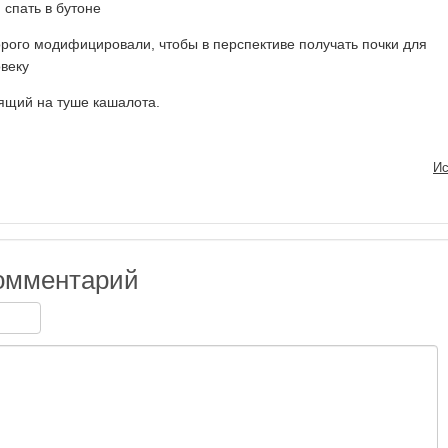
 спать в бутоне
орого модифицировали, чтобы в перспективе получать почки для
овеку
ящий на туше кашалота.
Ис
омментарий