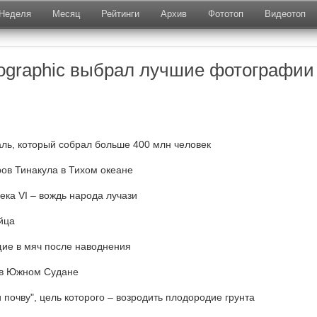
Неделя
Месяц
Рейтинги
Архив
Фототоп
Видеотоп
eographic выбрал лучшие фотографии
ль, который собрал больше 400 млн человек
ров Тинакула в Тихом океане
ека VI – вождь народа лучази
яйца
щие в мяч после наводнения
 в Южном Судане
 почву", цель которого – возродить плодородие грунта