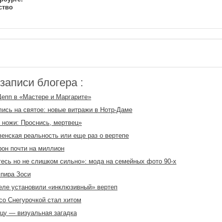
ство
аписи блогера :
епп в «Мастере и Маргарите»
ись на святое: новые витражи в Нотр-Даме
 ножи: Проснись, мертвец»
енская реальность или еще раз о вертепе
рон почти на миллион
есь но не слишком сильно»: мода на семейных фото 90-х
пира Зоси
ле установили «инклюзивный» вертеп
со Снегурочкой стал хитом
цу — визуальная загадка