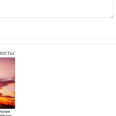
посты:
ульную
рбурге: