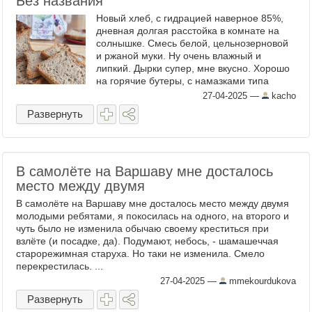
Без названия
Новый хлеб, с гидрацией наверное 85%,
дневная долгая расстойка в комнате на
солнышке. Смесь белой, цельнозерновой
и ржаной муки. Ну очень влажный и
липкий. Дырки супер, мне вкусно. Хорошо
на горячие бутеры, с намазками типа
песто или как моя новая любовь,
27-04-2025
—
kacho
магазинная баночка, свекла с ...
Развернуть
В самолёте на Варшаву мне досталось
место между двумя
В самолёте на Варшаву мне досталось место между двумя
молодыми ребятами, я покосилась на одного, на второго и
чуть было не изменила обычаю своему креститься при
взлёте (и посадке, да). Подумают, небось, - шамашеччая
старорежимная старуха. Но таки не изменила. Смело
перекрестилась. ...
27-04-2025
—
mmekourdukova
Развернуть