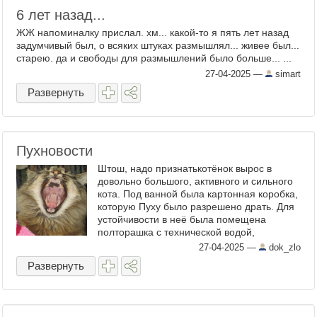
6 лет назад...
ЖЖ напоминалку прислал. хм... какой-то я пять лет назад
задумчивый был, о всяких штуках размышлял... живее был...
старею. да и свободы для размышлений было больше... ...
27-04-2025
—
simart
Развернуть
Пухновости
Штош, надо признатькотёнок вырос в
довольно большого, активного и сильного
кота. Под ванной была картонная коробка,
которую Пуху было разрешено драть. Для
устойчивости в неё была помещена
полторашка с технической водой,
хранящейся на случай отключений.
27-04-2025
—
dok_zlo
Сегодня питомец коробку вместе ...
Развернуть