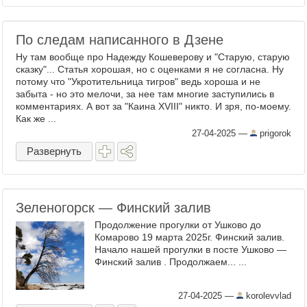
По следам написанного в Дзене
Ну там вообще про Надежду Кошеверову и "Старую, старую
сказку"... Статья хорошая, но с оценками я не согласна. Ну
потому что "Укротительница тигров" ведь хороша и не
забыта - но это мелочи, за нее там многие заступились в
комментариях. А вот за "Каина XVIII" никто. И зря, по-моему.
Как же ...
27-04-2025
—
prigorok
Развернуть
Зеленогорск — Финский залив
Продолжение прогулки от Ушково до
Комарово 19 марта 2025г. Финский залив.
Начало нашей прогулки в посте Ушково —
Финский залив . Продолжаем... ...
27-04-2025
—
korolevvlad