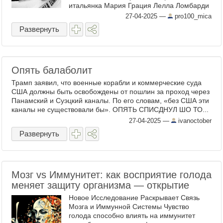
итальянка Мария Грация Лелла Ломбарди
. И заработала она аж пол-очка! Лелла ...
27-04-2025
—
pro100_mica
Развернуть
Опять балаболит
Трамп заявил, что военные корабли и коммерческие суда
США должны быть освобождены от пошлин за проход через
Панамский и Суэцкий каналы. По его словам, «без США эти
каналы не существовали бы». ОПЯТЬ СПИСДНУЛ ШО ТО...
27-04-2025
—
ivanoctober
Развернуть
Мозг vs Иммунитет: как восприятие голода
меняет защиту организма — открытие
Новое Исследование Раскрывает Связь
Мозга и Иммунной Системы Чувство
голода способно влиять на иммунитет