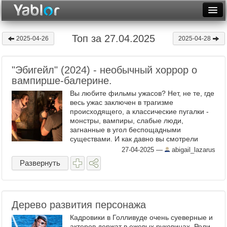
Разместить статью
Войти
Топ за 27.04.2025
2025-04-26
2025-04-28
Неделя
"Эбигейл" (2024) - необычный хоррор о
Месяц
вампирше-балерине.
Рейтинги
Вы любите фильмы ужасов? Нет, не те, где
весь ужас заключен в трагизме
Архив
происходящего, а классические пугалки -
монстры, вампиры, слабые люди,
загнанные в угол беспощадными
Фототоп
существами. И как давно вы смотрели
фильм, где было бы что-то нестандартное
27-04-2025
—
abigail_lazarus
Видеотоп
для такого жанра? Наверное, очень ...
Развернуть
Дерево развития персонажа
Кадровики в Голливуде очень суеверные и
актеров держат в ежевых руковицах. Роли