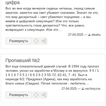
цифра
Вот, во вне когда вечером сидишь читаешь, перед самым
закатом, заметно как свет убывает скачками. Значит ли это,
что мир дискретный – свет убавляют порциями – и мы
живём в цифровой симуляции? Или это только
чувствительность глаза дискретна? Что, все равно,
возвращает к симуляции. Или это ...
27-04-2025
—
eleahu
Развернуть
Пропавший №2
Вот еще показательный давний случай. В 1994 году пропал
человек, уехал на заработки в Москву и не вернулся. 9 5 / 1
1 6 1 6 7 5 5 1 / 6 6 2 6 2 3 55-72, 62-41, 7 -41. Был в
периоде 6/2. Придумал (Аджна), как ему заработать на
благо семьи (Свадхи). Пятая типология - любитель ...
27-04-2025
—
vechniyzov
Развернуть