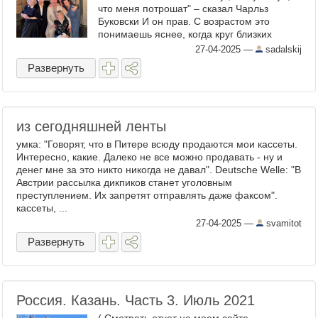
что меня потрошат" – сказал Чарльз
Буковски И он прав. С возрастом это
понимаешь яснее, когда круг близких
редеет и сужается до размеров сердца. Ты
27-04-2025
—
sadalskij
очерчиваешь себя им, как ...
Развернуть
из сегодняшней ленты
умка: "Говорят, что в Питере всюду продаются мои кассеты.
Интересно, какие. Далеко не все можно продавать - ну и
денег мне за это никто никогда не давал". Deutsche Welle: "В
Австрии рассылка дикпиков станет уголовным
преступлением. Их запретят отправлять даже факсом".
кассеты, ...
27-04-2025
—
svamitot
Развернуть
Россия. Казань. Часть 3. Июль 2021