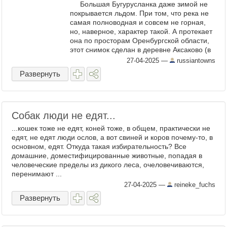
Большая Бугурусланка даже зимой не
покрывается льдом. При том, что река не
самая полноводная и совсем не горная,
но, наверное, характер такой. А протекает
она по просторам Оренбургской области,
этот снимок сделан в деревне Аксаково (в
родовой усадьбе Сергея ...
27-04-2025
—
russiantowns
Развернуть
Собак люди не едят...
...кошек тоже не едят, коней тоже, в общем, практически не
едят, не едят люди ослов, а вот свиней и коров почему-то, в
основном, едят. Откуда такая избирательность? Все
домашние, доместифицированные животные, попадая в
человеческие пределы из дикого леса, очеловечиваются,
перенимают ...
27-04-2025
—
reineke_fuchs
Развернуть