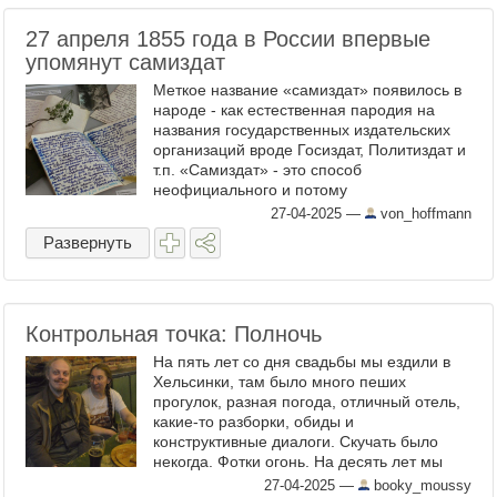
27 апреля 1855 года в России впервые
упомянут самиздат
Меткое название «самиздат» появилось в
народе - как естественная пародия на
названия государственных издательских
организаций вроде Госиздат, Политиздат и
т.п. «Самиздат» - это способ
неофициального и потому
неподцензурного распространения
27-04-2025
—
von_hoffmann
литературных произведений, а также ...
Развернуть
Контрольная точка: Полночь
На пять лет со дня свадьбы мы ездили в
Хельсинки, там было много пеших
прогулок, разная погода, отличный отель,
какие-то разборки, обиды и
конструктивные диалоги. Скучать было
некогда. Фотки огонь. На десять лет мы
рванули в Нижний, и там все уже шло по
27-04-2025
—
booky_moussy