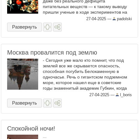
даже без реального дефицита
питательных веществ — к такому выводу
пришли ученые в ходе экспериментов на
мышах. Исследование, опубликованное в
27-04-2025
—
padolski
журнале Science Immunology , ...
Развернуть
Москва провалится под землю
- Сегодня уже мало кто помнит, что под
землей все же скрывается опасность,
способная погубить Белокаменную в
одночасье. Речь о гигантском подземном
море, которое нашел еще в советские
годы знаменитый академик Губкин, когда
пытался выяснить, нельзя ли в границах
27-04-2025
—
l_boris
столицы добывать нефть. ...
Развернуть
Спокойной ночи!
...