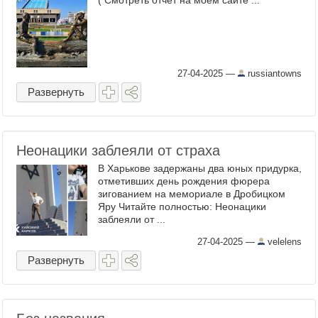
( Смотреть отчет на моем сайте ...
27-04-2025
—
russiantowns
Развернуть
Неонацики заблеяли от страха
В Харькове задержаны два юных пpидуpка,
отметивших день рождения фюрера
зигованием на мемориале в Дробицком
Яру Читайте полностью: Неонацики
заблеяли от ...
27-04-2025
—
velelens
Развернуть