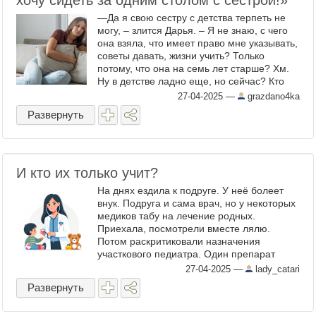
хочу сидеть за одним столом с сестрой!»
—Да я свою сестру с детства терпеть не
могу, – злится Дарья. – Я не знаю, с чего
она взяла, что имеет право мне указывать,
советы давать, жизни учить? Только
потому, что она на семь лет старше? Хм.
Ну в детстве ладно еще, но сейчас? Кто
она такая, чтобы я ее слушалась? Мы с
27-04-2025
—
grazdano4ka
ней обе ...
Развернуть
И кто их только учит?
На днях ездила к подруге. У неё болеет
внук. Подруга и сама врач, но у некоторых
медиков табу на лечение родных.
Приехала, посмотрели вместе лялю.
Потом раскритиковали назначения
участкового педиатра. Один препарат
решили вообще не давать, а второй
27-04-2025
—
lady_catari
заменить на более современный аналог. ...
Развернуть