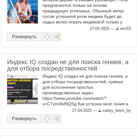
предлагаются только на основе
предыдущих успешных. Обычный актер
после успешной роли медика будет до
седых волос играть медиков.И только у
супер свезд линия развития может
27-04-2025
—
eirc63
немного ветвиться. Вот тут я ...
Развернуть
Индекс IQ создан не для поиска гениев, а
для отбора посредственностей
Индекс IQ создан не для поиска гениев, а
для отбора посредственностей, нужных
для исполнения простых
производственных задач.
https://www.youtube.com/watch?
v=C7ymXbINQSg Как устроен мозг гения и
чем он отличается от мозга обычного
27-04-2025
—
valery_brest_by
человека? Кто же такие вундеркинды на
Развернуть
самом деле? И ...