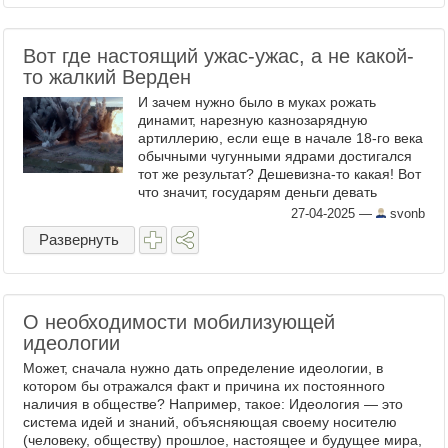
Вот где настоящий ужас-ужас, а не какой-
то жалкий Верден
И зачем нужно было в муках рожать
динамит, нарезную казнозарядную
артиллерию, если еще в начале 18-го века
обычными чугунными ядрами достигался
тот же результат? Дешевизна-то какая! Вот
что значит, государям деньги девать
некуда, лучше бы пенсионерам раздали. ...
27-04-2025
—
svonb
Развернуть
О необходимости мобилизующей
идеологии
Может, сначала нужно дать определение идеологии, в
котором бы отражался факт и причина их постоянного
наличия в обществе? Например, такое: Идеология — это
система идей и знаний, объясняющая своему носителю
(человеку, обществу) прошлое, настоящее и будущее мира,