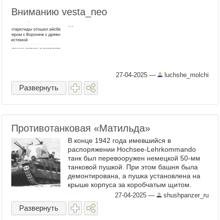
Вниманию vesta_neo
...
27-04-2025
—
luchshe_molchi
Развернуть
Противотанковая «Матильда»
В конце 1942 года имевшийся в
распоряжении Hochsee-Lehrkommando
танк был перевооружен немецкой 50-мм
танковой пушкой. При этом башня была
демонтирована, а пушка установлена на
крыше корпуса за коробчатым щитом.
Слева и справа от орудия на щите были
27-04-2025
—
shushpanzer_ru
смонтированы два пулемета MG08/15, ...
Развернуть