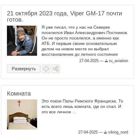
21 октября 2023 года, Viper GM-17 почти
готов.
Я уже писал, что у нас на Северке
поселился Иван Александрович Постников.
Он не просто поселился, а именно как
АТБ. И первым своим основательным
делом на новом месте он выбрал
восстановление до летного состояния
уникального самолета Viper GM-17.
27-04-2025
—
ru_aviation
Теперь работы по первому самолету ...
Развернуть
Комната
Это покои Папы Римского Франциска. То
есть всего лишь комната, где он спал. И
это все личное ...
27-04-2025
—
viking_nord