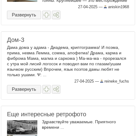
тонны. Крупнейшее — это месторождение
Древний в Магаданской области с
27-04-2025
—
aniskin1968
запасами в почти 104 ...
Развернуть
Дом-3
Дама дома у адама - Диадема, криптограмма! И поэма,
прима, невма Лемма, сомма, апофегма! Драма, карма и
фиброма Мама, магма и саркома ) Ма-ма-ма - прорезался
с утра мой лисий логосок и поводил вам по глазам/ушам
язычком русским) Впрочем, язык поэтов дамы любят не
только ушами. Ѱ: ...
27-04-2025
—
reineke_fuchs
Развернуть
Еще интересные ретрофото
Здравствуйте уважаемые. Приятного
времени ...