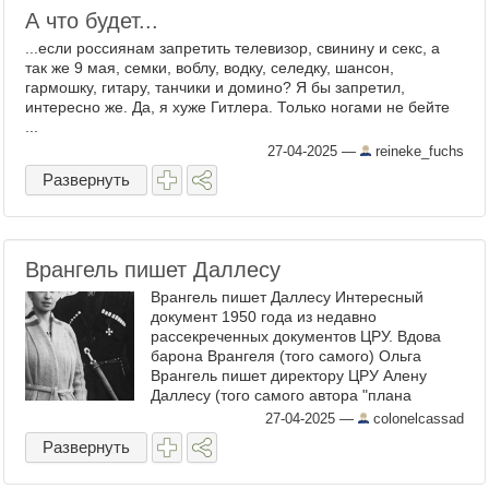
А что будет...
...если россиянам запретить телевизор, свинину и секс, а
так же 9 мая, семки, воблу, водку, селедку, шансон,
гармошку, гитару, танчики и домино? Я бы запретил,
интересно же. Да, я хуже Гитлера. Только ногами не бейте
...
27-04-2025
—
reineke_fuchs
Развернуть
Врангель пишет Даллесу
Врангель пишет Даллесу Интересный
документ 1950 года из недавно
рассекреченных документов ЦРУ. Вдова
барона Врангеля (того самого) Ольга
Врангель пишет директору ЦРУ Алену
Даллесу (того самого автора "плана
Даллеса", который не существует, но
27-04-2025
—
colonelcassad
выполняется) по поводу устройства на ...
Развернуть