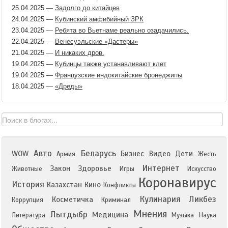
25.04.2025
—
Задолго до китайцев
24.04.2025
—
Кубинский амфибийный ЗРК
23.04.2025
—
Ребята во Вьетнаме реально озадачились.
22.04.2025
—
Венесуэльские «Дастеры»
21.04.2025
—
И никаких дров.
19.04.2025
—
Кубинцы также устанавливают клет
19.04.2025
—
Французские индокитайские бронеджипы
18.04.2025
—
«Дреды»
Авто
Беларусь
WOW
Бизнес
Видео
Дети
Армия
Жесть
Интернет
Закон
Здоровье
Животные
Игры
Искусство
Коронавирус
История
Казахстан
Кино
Конфликты
Кулинария
Ликбез
Косметичка
Коррупция
Криминал
Мнения
Лытдыбр
Медицина
Литература
Музыка
Наука