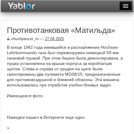
Разместить статью
Войти
Противотанковая «Матильда»
Неделя
shushpanzer_ru
—
27.04.2025
Месяц
В конце 1942 года имевшийся в распоряжении Hochsee-
Lehrkommando танк был перевооружен немецкой 50-мм
Рейтинги
танковой пушкой. При этом башня была демонтирована, а
пушка установлена на крыше корпуса за коробчатым
Архив
щитом. Слева и справа от орудия на щите были
смонтированы два пулемета MG08/15, предназначенные
Фототоп
для противовоздушной и ближней обороны. Эта машина
использовалась при отработке учебно-боевых задач.
Видеотоп
Имеющееся фото
Намедни нашел в Интернете еще одно
>