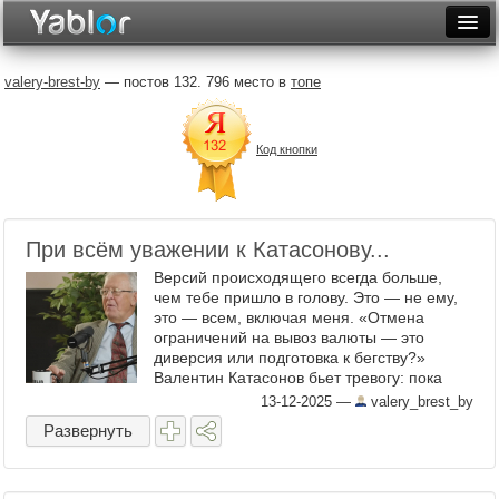
Разместить статью
Войти
valery-brest-by
— постов 132. 796 место в
топе
Неделя
Код кнопки
Месяц
Рейтинги
Архив
При всём уважении к Катасонову...
Версий происходящего всегда больше,
Фототоп
чем тебе пришло в голову. Это — не ему,
это — всем, включая меня. «Отмена
Видеотоп
ограничений на вывоз валюты — это
диверсия или подготовка к бегству?»
Валентин Катасонов бьет тревогу: пока
народ затягивает пояса, из страны
13-12-2025
—
valery_brest_by
разрешили вывозить миллиарды, а ...
Развернуть