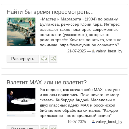
Найти бы время пересмотреть...
«Мастер и Маргарита» (1994) по роману
Булгакова, режиссёр Юрий Кара. Интерес
вызывают также некоторые современные
политологи (уважаемые), которых от
романа трясёт. Хочется понять то, что я не
понимаю. https://www.youtube.com/watch?
v=Udup3Ef2io8 ...
21-07-2025
—
valery_brest_by
Развернуть
Взлетит MAX или не взлетит?
Уж неделю, как скачал себе MAX, там уже
и каналы появились. Пока ничего не могу
сказать. Кибердед Андрей Масалович о
двух классных идеях MAX и российской
библиотеке обработки сигналов. "Каждое
приложение - потенциальный шпион".
https://www.youtube.com/watch?
19-07-2025
—
valery_brest_by
v=PChQ5MNGHWo ...