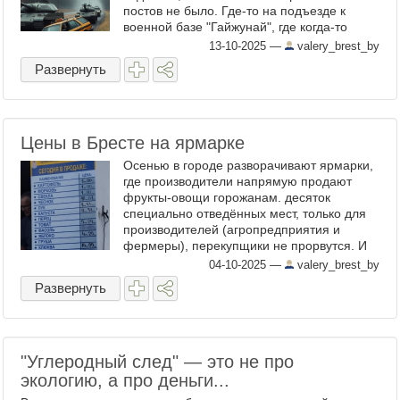
постов не было. Где-то на подъезде к
военной базе "Гайжунай", где когда-то
служил в ВДВ, дорогу перегородила
13-10-2025
—
valery_brest_by
колонна танков, а ...
Развернуть
Цены в Бресте на ярмарке
Осенью в городе разворачивают ярмарки,
где производители напрямую продают
фрукты-овощи горожанам. десяток
специально отведённых мест, только для
производителей (агропредприятия и
фермеры), перекупщики не прорвутся. И
вот какие цены были сегодня на одной из
04-10-2025
—
valery_brest_by
ближайших ко мне точек: ...
Развернуть
"Углеродный след" — это не про
экологию, а про деньги...