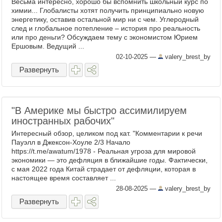
Весьма интересно, хорошо бы вспомнить школьный курс по
химии... Глобалисты хотят получить принципиально новую
энергетику, оставив остальной мир ни с чем. Углеродный
след и глобальное потепление – история про реальность
или про деньги? Обсуждаем тему с экономистом Юрием
Ершовым. Ведущий ...
02-10-2025
—
valery_brest_by
Развернуть
"В Америке мы быстро ассимилируем
иностранных рабочих"
Интересный обзор, целиком под кат. "Комментарии к речи
Пауэлл в Джексон-Хоуле 2/3 Начало
https://t.me/awatum/1978 - Реальная угроза для мировой
экономики — это дефляция в ближайшие годы. Фактически,
с мая 2022 года Китай страдает от дефляции, которая в
настоящее время составляет ...
28-08-2025
—
valery_brest_by
Развернуть