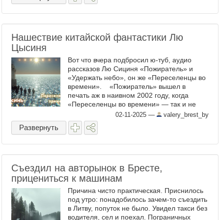
Нашествие китайской фантастики Лю
Цысиня
Вот что вчера подбросил ю-туб, аудио
рассказов Лю Сициня «Пожиратель» и
«Удержать небо», он же «Переселенцы во
времени». «Пожиратель» вышел в
печать аж в наивном 2002 году, когда
«Переселенцы во времени» — так и не
понял в каком . В том и другом — что-то ...
02-11-2025
—
valery_brest_by
Развернуть
Съездил на авторынок в Бресте,
прицениться к машинам
Причина чисто практическая. Приснилось
под утро: понадобилось зачем-то съездить
в Литву, попуток не было. Увидел такси без
водителя, сел и поехал. Пограничных