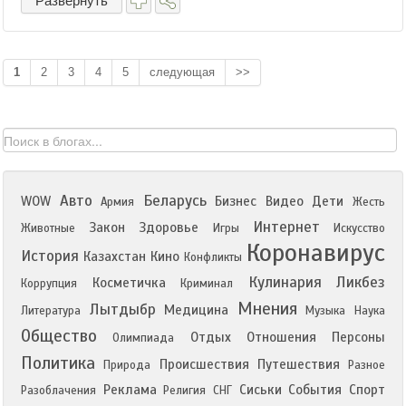
Развернуть
1
2
3
4
5
следующая
>>
Авто
Беларусь
WOW
Бизнес
Видео
Дети
Армия
Жесть
Интернет
Закон
Здоровье
Животные
Игры
Искусство
Коронавирус
История
Казахстан
Кино
Конфликты
Кулинария
Ликбез
Косметичка
Коррупция
Криминал
Мнения
Лытдыбр
Медицина
Литература
Музыка
Наука
Общество
Отдых
Отношения
Персоны
Олимпиада
Политика
Происшествия
Путешествия
Природа
Разное
Реклама
Сиськи
События
Спорт
Разоблачения
Религия
СНГ