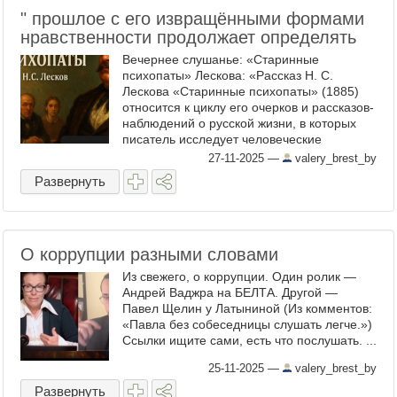
" прошлое с его извращёнными формами
нравственности продолжает определять
Вечернее слушанье: «Старинные
психопаты» Лескова: «Рассказ Н. С.
Лескова «Старинные психопаты» (1885)
относится к циклу его очерков и рассказов-
наблюдений о русской жизни, в которых
писатель исследует человеческие
характеры и нравы старой усадебной
27-11-2025
—
valery_brest_by
России. Название произведения ...
Развернуть
О коррупции разными словами
Из свежего, о коррупции. Один ролик —
Андрей Ваджра на БЕЛТА. Другой —
Павел Щелин у Латыниной (Из комментов:
«Павла без собеседницы слушать легче.»)
Ссылки ищите сами, есть что послушать. ...
25-11-2025
—
valery_brest_by
Развернуть