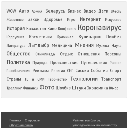
Авто
Беларусь
WOW
Бизнес
Видео
Дети
Армия
Жесть
Интернет
Закон
Здоровье
Животные
Игры
Искусство
Коронавирус
История
Казахстан
Кино
Конфликты
Кулинария
Ликбез
Косметичка
Коррупция
Криминал
Мнения
Лытдыбр
Медицина
Литература
Музыка
Наука
Общество
Отдых
Отношения
Персоны
Олимпиада
Политика
Происшествия
Путешествия
Природа
Разное
Реклама
Сиськи
События
Спорт
Разоблачения
Религия
СНГ
Технологии
Страны
Транспорт
ТВ и СМИ
Творчество
Фото
Штуки
Шоубиз
Экономика
Троллинг
Финансы
Юмор
Главная
О проекте
Рейтинг топ блогов
,
Обратная связь
упорядоченных по количеству