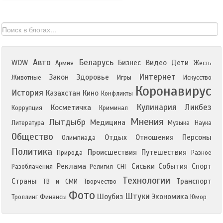
Авто
Беларусь
WOW
Бизнес
Видео
Дети
Армия
Жесть
Интернет
Закон
Здоровье
Животные
Игры
Искусство
Коронавирус
История
Казахстан
Кино
Конфликты
Кулинария
Ликбез
Косметичка
Коррупция
Криминал
Мнения
Лытдыбр
Медицина
Литература
Музыка
Наука
Общество
Отдых
Отношения
Персоны
Олимпиада
Политика
Происшествия
Путешествия
Природа
Разное
Реклама
Сиськи
События
Спорт
Разоблачения
Религия
СНГ
Технологии
Страны
Транспорт
ТВ и СМИ
Творчество
Фото
Штуки
Шоубиз
Экономика
Троллинг
Финансы
Юмор