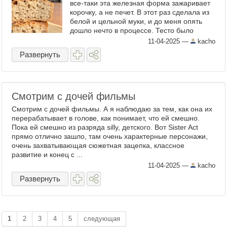
все-таки эта железная форма зажаривает
корочку, а не печет. В этот раз сделала из
белой и цельной муки, и до меня опять
дошло нечто в процессе. Тесто было
супер, поднималось весь день хорошо, но
11-04-2025
—
kacho
в конце ...
Развернуть
Смотрим с дочей фильмы
Смотрим с дочей фильмы. А я наблюдаю за тем, как она их
перерабатывает в голове, как понимает, что ей смешно.
Пока ей смешно из разряда silly, детского. Вот Sister Act
прямо отлично зашло, там очень характерные персонажи,
очень захватывающая сюжетная зацепка, классное
развитие и конец с ...
11-04-2025
—
kacho
Развернуть
1
2
3
4
5
следующая