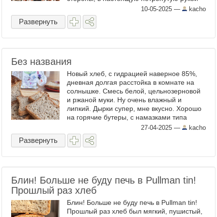
человека пещеру я бы не полезла -
10-05-2025
—
kacho
страшно. Внутри была пара ...
Развернуть
Без названия
Новый хлеб, с гидрацией наверное 85%,
дневная долгая расстойка в комнате на
солнышке. Смесь белой, цельнозерновой
и ржаной муки. Ну очень влажный и
липкий. Дырки супер, мне вкусно. Хорошо
на горячие бутеры, с намазками типа
песто или как моя новая любовь,
27-04-2025
—
kacho
магазинная баночка, свекла с ...
Развернуть
Блин! Больше не буду печь в Pullman tin!
Прошлый раз хлеб
Блин! Больше не буду печь в Pullman tin!
Прошлый раз хлеб был мягкий, пушистый,