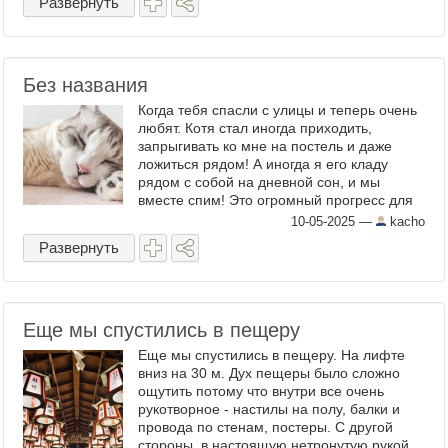
Развернуть
Без названия
Когда тебя спасли с улицы и теперь очень
любят. Котя стал иногда приходить,
запрыгивать ко мне на постель и даже
ложиться рядом! А иногда я его кладу
рядом с собой на дневной сон, и мы
вместе спим! Это огромный прогресс для
таких случаев. Почти год прошел с того
10-05-2025
—
kacho
момента, как мы его с ...
Развернуть
Еще мы спустились в пещеру
Еще мы спустились в пещеру. На лифте
вниз на 30 м. Дух пещеры было сложно
ощутить потому что внутри все очень
рукотворное - настилы на полу, балки и
провода по стенам, постеры. С другой
стороны, в настоящую нетронутую рукой