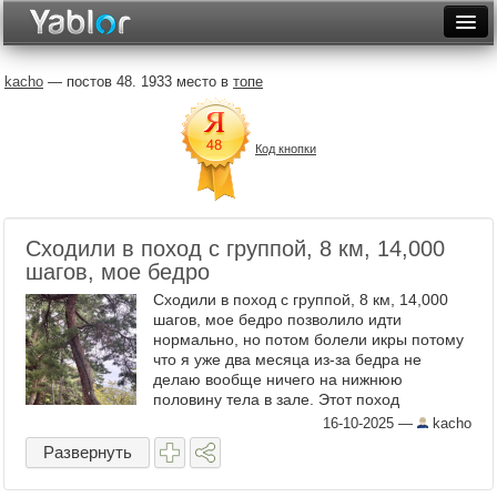
Разместить статью
Войти
kacho
— постов 48. 1933 место в
топе
Неделя
Код кнопки
Месяц
Рейтинги
Архив
Сходили в поход с группой, 8 км, 14,000
шагов, мое бедро
Фототоп
Сходили в поход с группой, 8 км, 14,000
шагов, мое бедро позволило идти
Видеотоп
нормально, но потом болели икры потому
что я уже два месяца из-за бедра не
делаю вообще ничего на нижнюю
половину тела в зале. Этот поход
единственный из всех походов, когда
16-10-2025
—
kacho
абсолютно нечего показать - мы шли вдоль
Развернуть
...