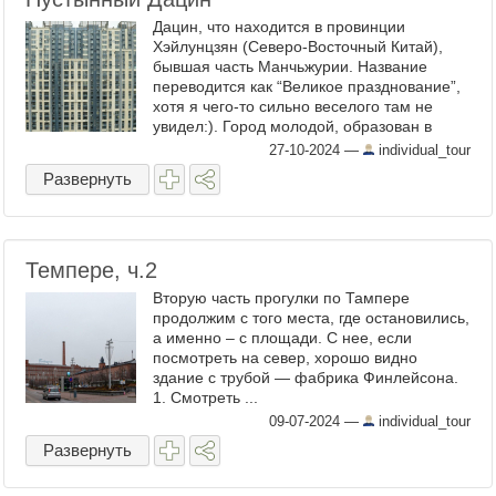
Дацин, что находится в провинции
Хэйлунцзян (Северо-Восточный Китай),
бывшая часть Манчьжурии. Название
переводится как “Великое празднование”,
хотя я чего-то сильно веселого там не
увидел:). Город молодой, образован в
1959г. Первое постоянное поселение в
27-10-2024
—
individual_tour
этих краях появилось благодаря ...
Развернуть
Темпере, ч.2
Вторую часть прогулки по Тампере
продолжим с того места, где остановились,
а именно – с площади. С нее, если
посмотреть на север, хорошо видно
здание с трубой — фабрика Финлейсона.
1. Смотреть ...
09-07-2024
—
individual_tour
Развернуть