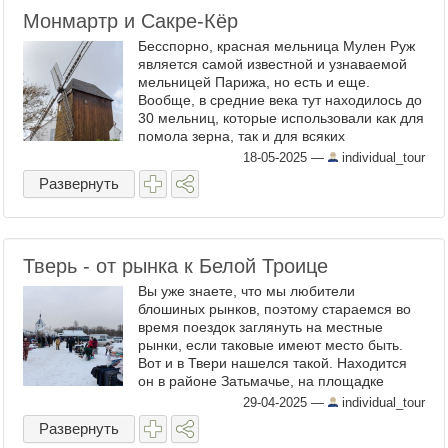
Монмартр и Сакре-Кёр
Бесспорно, красная мельница Мулен Руж
является самой известной и узнаваемой
мельницей Парижа, но есть и еще.
Вообще, в средние века тут находилось до
30 мельниц, которые использовали как для
помола зерна, так и для всяких
производственных нужд, типа добычи
18-05-2025
—
individual_tour
гипса в карьерах. Это ...
Развернуть
Тверь - от рынка к Белой Троице
Вы уже знаете, что мы любители
блошиных рынков, поэтому стараемся во
время поездок заглянуть на местные
рынки, если таковые имеют место быть.
Вот и в Твери нашелся такой. Находится
он в районе Затьмачье, на площадке
перед городским центральным рынком.
29-04-2025
—
individual_tour
Проходит по утрам в воскресенье. 1. ...
Развернуть