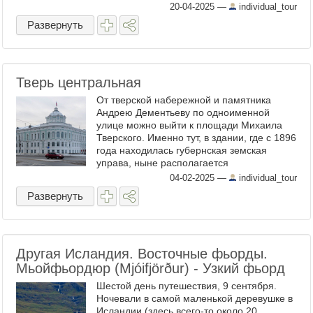
про район Твери Затверечье, посмотрели
20-04-2025
—
individual_tour
Никитскую церковь, пойдемте ...
Развернуть
Тверь центральная
От тверской набережной и памятника
Андрею Дементьеву по одноименной
улице можно выйти к площади Михаила
Тверского. Именно тут, в здании, где с 1896
года находилась губернская земская
управа, ныне располагается
правительство области и резиденция
04-02-2025
—
individual_tour
губернатора. 1. Смотреть ...
Развернуть
Другая Исландия. Восточные фьорды.
Мьойфьордюр (Mjóifjörður) - Узкий фьорд
Шестой день путешествия, 9 сентября.
Ночевали в самой маленькой деревушке в
Исландии (здесь всего-то около 20