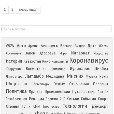
1
2
следующая
Авто
Беларусь
WOW
Бизнес
Видео
Дети
Армия
Жесть
Интернет
Закон
Здоровье
Животные
Игры
Искусство
Коронавирус
История
Казахстан
Кино
Конфликты
Кулинария
Ликбез
Косметичка
Коррупция
Криминал
Мнения
Лытдыбр
Медицина
Литература
Музыка
Наука
Общество
Отдых
Отношения
Персоны
Олимпиада
Политика
Происшествия
Путешествия
Природа
Разное
Реклама
Сиськи
События
Спорт
Разоблачения
Религия
СНГ
Технологии
Страны
Транспорт
ТВ и СМИ
Творчество
Фото