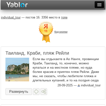
Разместить статью
Войти
individual_tour
— постов 16. 3356 место в
топе
Неделя
Код кнопки
Месяц
Рейтинги
Архив
Таиланд, Краби, пляж Рейли
Если вы отдыхаете в Ао Нанге, провинции
Фототоп
Краби, Таиланд, то, конечно, можно
купаться и на местном пляже, но куда
Видеотоп
более красив и приятен пляж Рейли. Даже
мы, не сказать, чтобы любители пляжа и
длительных купаний, и то на полдня сюда
приехали:). Красиво, это не отнять:). 1.
28-09-2025
—
individual_tour
Смотреть ...
Развернуть