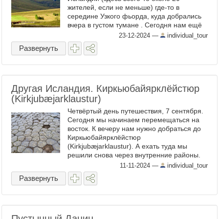
жителей, если не меньше) где-то в
середине Узкого фьорда, куда добрались
вчера в густом тумане . Сегодня нам ещё
предстоит интересный и длинный поход,
23-12-2024
—
individual_tour
но раз уж мы добрались ...
Развернуть
Другая Исландия. Киркьюбайярклёйстюр
(Kirkjubæjarklaustur)
Четвёртый день путешествия, 7 сентября.
Сегодня мы начинаем перемещаться на
восток. К вечеру нам нужно добраться до
Киркьюбайярклёйстюр
(Kirkjubæjarklaustur). А ехать туда мы
решили снова через внутренние районы.
Сначала ехали по F261 Эмструлейд
11-11-2024
—
individual_tour
(Emstruleið) по долине Торсмёрк вдоль ...
Развернуть
Пустынный Дацин