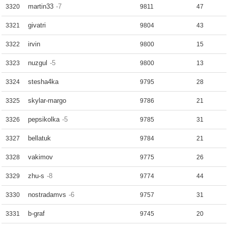
martin33
-7
3320
9811
47
givatri
3321
9804
43
irvin
3322
9800
15
nuzgul
-5
3323
9800
13
stesha4ka
3324
9795
28
skylar-margo
3325
9786
21
pepsikolka
-5
3326
9785
31
bellatuk
3327
9784
21
vakimov
3328
9775
26
zhu-s
-8
3329
9774
44
nostradamvs
-6
3330
9757
31
b-graf
3331
9745
20