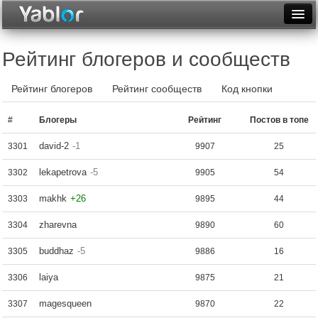
Разместить статью
Войти
Рейтинг блогеров и сообществ
Неделя
Рейтинг блогеров
Рейтинг сообществ
Код кнопки
Месяц
#
Блогеры
Рейтинг
Постов в топе
Рейтинги
david-2
-1
3301
9907
25
Архив
lekapetrova
-5
3302
9905
54
Фототоп
makhk
+26
3303
9895
44
Видеотоп
zharevna
3304
9890
60
buddhaz
-5
3305
9886
16
laiya
3306
9875
21
magesqueen
3307
9870
22