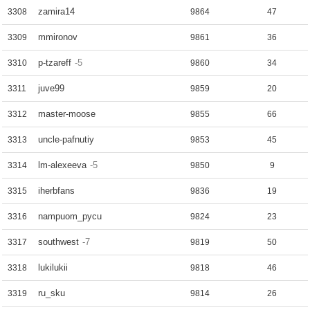
zamira14
3308
9864
47
mmironov
3309
9861
36
p-tzareff
-5
3310
9860
34
juve99
3311
9859
20
master-moose
3312
9855
66
uncle-pafnutiy
3313
9853
45
lm-alexeeva
-5
3314
9850
9
iherbfans
3315
9836
19
nampuom_pycu
3316
9824
23
southwest
-7
3317
9819
50
lukilukii
3318
9818
46
ru_sku
3319
9814
26