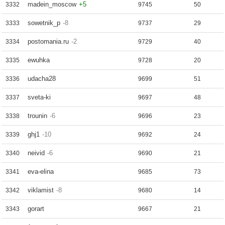
madein_moscow
+5
3332
9745
50
sowetnik_p
-8
3333
9737
29
postomania.ru
-2
3334
9729
40
ewuhka
3335
9728
20
udacha28
3336
9699
51
sveta-ki
3337
9697
48
trounin
-6
3338
9696
23
ghj1
-10
3339
9692
24
neivid
-6
3340
9690
21
eva-elina
3341
9685
73
viklamist
-8
3342
9680
14
gorart
3343
9667
21