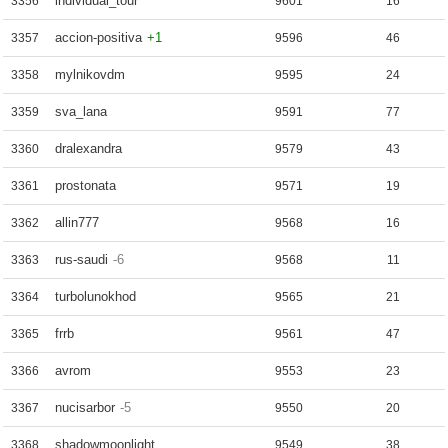
individual_tour
3356
9601
16
accion-positiva
+1
3357
9596
46
mylnikovdm
3358
9595
24
sva_lana
3359
9591
77
dralexandra
3360
9579
43
prostonata
3361
9571
19
allin777
3362
9568
16
rus-saudi
-6
3363
9568
11
turbolunokhod
3364
9565
21
frrb
3365
9561
47
avrom
3366
9553
23
nucisarbor
-5
3367
9550
20
shadowmoonlight
3368
9549
38