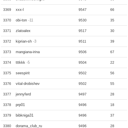
xxx-l
3369
9547
66
obi-ton
-11
3370
9530
35
zlatoalex
3371
9517
30
kiprian-sh
-3
3372
9511
39
mangiana-irina
3373
9506
67
tttkkk
-5
3374
9504
22
seespirit
3375
9502
56
vital-drobishev
3376
9502
55
jennyferd
3377
9497
28
prp01
3378
9496
18
bibkniga31
3379
9496
37
dorama_club_ru
3380
9496
28