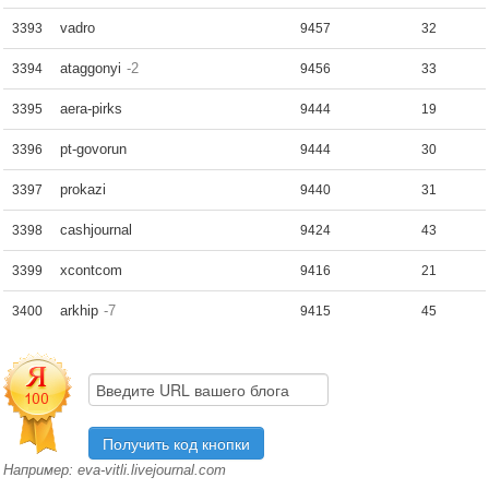
vadro
3393
9457
32
ataggonyi
-2
3394
9456
33
aera-pirks
3395
9444
19
pt-govorun
3396
9444
30
prokazi
3397
9440
31
cashjournal
3398
9424
43
xcontcom
3399
9416
21
arkhip
-7
3400
9415
45
Например: eva-vitli.livejournal.com