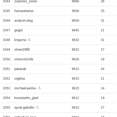
1women_1men
3344
9660
26
humanitarius
3345
9656
25
avdysh-oleg
3346
9650
31
gogol
3347
9645
21
knjazna
-6
3348
9632
41
shoei1980
3349
9632
27
zimovshchik
3350
9626
18
patasak
3351
9615
44
vigilina
3352
9615
21
michael-perlov
-5
3353
9615
14
konstantin_glad
3354
9612
19
ayrat-galiullin
-5
3355
9610
27