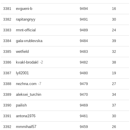
evgueni-b
3381
9494
16
rapitangnyy
3382
9491
30
rmnt-official
3383
9489
24
gala-vrublevska
3384
9484
39
wetfield
3385
9483
32
kvakl-brodakl
-2
3386
9482
38
lyll2001
3387
9480
19
nezhna.com
-7
3388
9479
27
aleksei_turchin
3389
9470
34
pailish
3390
9469
37
antona1976
3391
9461
30
mmmihail57
3392
9459
26