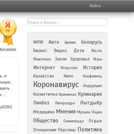
Войти
Авто
Беларусь
WOW
Армия
Код кнопки
Бизнес
Видео
Дети
Жесть
Закон
Здоровье
Животные
Игры
Интернет
История
Искусство
ь, и
Казахстан
Кино
Конфликты
Коронавирус
нькую,
Коррупция
взять
Кулинария
Косметичка
...
Криминал
Ликбез
Лытдыбр
Литература
yll2001
Мнения
Медицина
Музыка
Наука
Общество
Отдых
Олимпиада
Политика
Отношения
Персоны