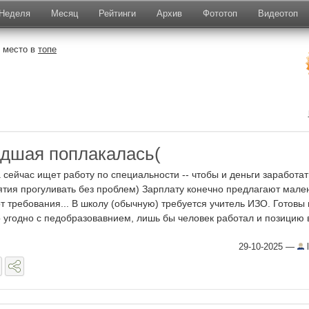
Неделя
Месяц
Рейтинги
Архив
Фототоп
Видеотоп
7 место в
топе
дшая поплакалась(
 сейчас ищет работу по специальности -- чтобы и деньги заработат
ятия прогуливать без проблем) Зарплату конечно предлагают мале
от требования... В школу (обычную) требуется учитель ИЗО. Готовы 
о угодно с педобразовавнием, лишь бы человек работал и позицию в 
29-10-2025
—
l