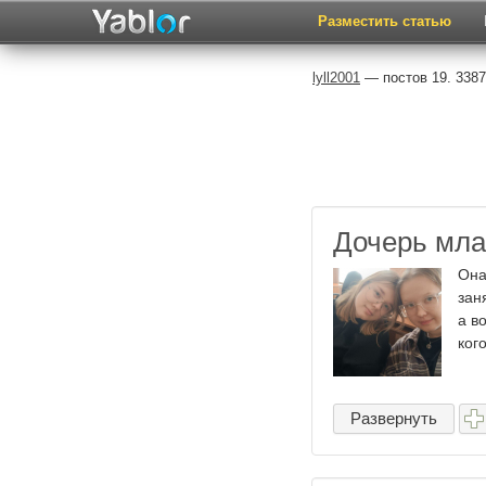
Разместить статью
lyll2001
— постов 19. 338
Дочерь мла
Она
зан
а в
ког
Развернуть