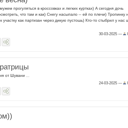
мужем прогуляться в кроссовках и легких куртках) А сегодня дочь
осмотреть, что там и как) Снегу насыпало -- ей по плечи) Тропинку 
 участку как партизан через дикую пустошь) Кто-то стыбрил у нас 
30-03-2025
—
l
ератрицы
ия от Шувани ...
24-03-2025
—
l
ом))