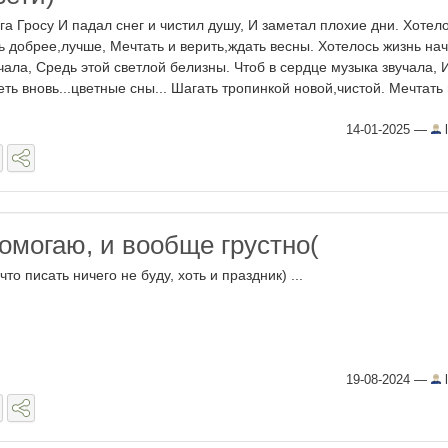
га Гросу И падал снег и чистил душу, И заметал плохие дни. Хотел
ь добрее,лучше, Мечтать и верить,ждать весны. Хотелось жизнь нач
чала, Средь этой светлой белизны. Чтоб в сердце музыка звучала, 
еть вновь...цветные сны... Шагать тропинкой новой,чистой. Мечтать и
14-01-2025
—
l
омогаю, и вообще грустно(
что писать ничего не буду, хоть и праздник) ...
19-08-2024
—
l