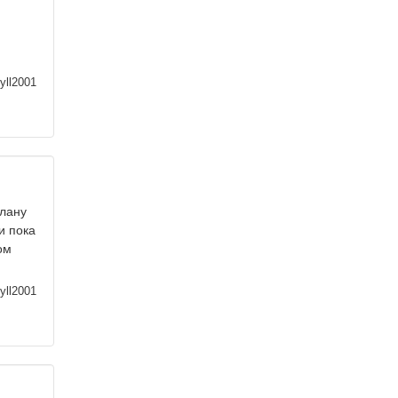
yll2001
плану
и пока
ом
yll2001