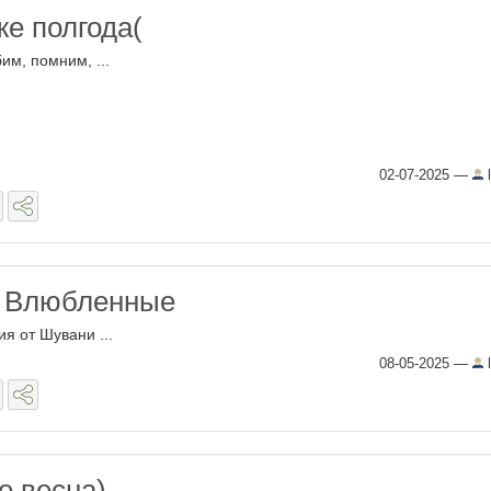
же полгода(
им, помним, ...
02-07-2025
—
l
а Влюбленные
ия от Шувани ...
08-05-2025
—
l
е весна)