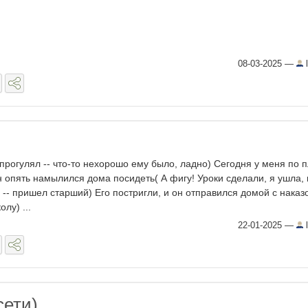
08-03-2025
—
l
прогулял -- что-то нехорошо ему было, ладно) Сегодня у меня по 
н опять намылился дома посидеть( А фигу! Уроки сделали, я ушла, 
 -- пришел старший) Его постригли, и он отправился домой с наказ
лу) ...
22-01-2025
—
l
сети)