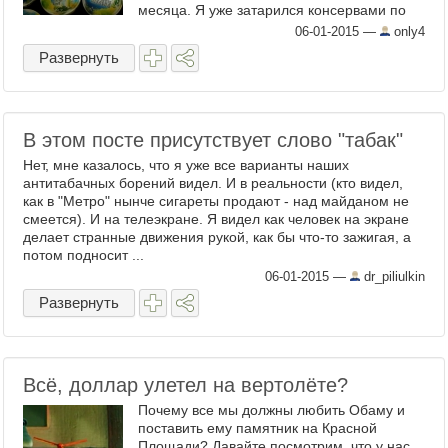
месяца. Я уже затарился консервами по
полной. На фото - малая часть. ...
06-01-2015
—
only4
Развернуть
В этом посте присутствует слово "табак"
Нет, мне казалось, что я уже все варианты наших
антитабачных борений видел. И в реальности (кто видел,
как в "Метро" нынче сигареты продают - над майданом не
смеется). И на телеэкране. Я видел как человек на экране
делает странные движения рукой, как бы что-то зажигая, а
потом подносит ...
06-01-2015
—
dr_piliulkin
Развернуть
Всё, доллар улетел на вертолёте?
Почему все мы должны любить Обаму и
поставить ему памятник на Красной
Площади? Давайте посмотрим, что у нас