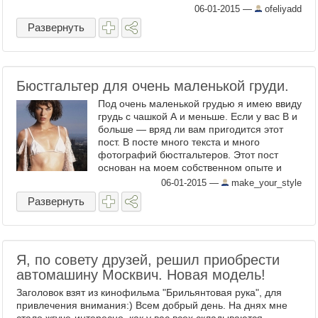
марте прошлого года, когда Обама вдвоем
06-01-2015
—
ofeliyadd
с Папой Франциском заперлись в В ...
Развернуть
Бюстгальтер для очень маленькой груди.
Под очень маленькой грудью я имею ввиду
грудь с чашкой А и меньше. Если у вас В и
больше — вряд ли вам пригодится этот
пост. В посте много текста и много
фотографий бюстгальтеров. Этот пост
основан на моем собственном опыте и
моей груди. У меня обхват под грудью 75,
06-01-2015
—
make_your_style
обхват груди 83. Гр ...
Развернуть
Я, по совету друзей, решил приобрести
автомашину Москвич. Новая модель!
Заголовок взят из кинофильма "Брильянтовая рука", для
привлечения внимания:) Всем добрый день. На днях мне