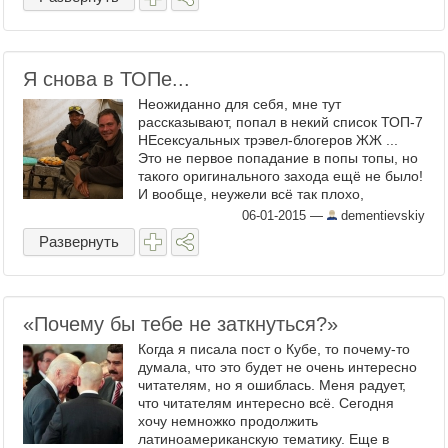
Я снова в ТОПе...
Неожиданно для себя, мне тут
рассказывают, попал в некий список ТОП-7
НЕсексуальных трэвел-блогеров ЖЖ ...
Это не первое попадание в попы топы, но
такого оригинального захода ещё не было!
И вообще, неужели всё так плохо,
девчонки? PS Придётся что то делать с
06-01-2015
—
dementievskiy
имиджем... Мой инст ...
Развернуть
«Почему бы тебе не заткнуться?»
Когда я писала пост о Кубе, то почему-то
думала, что это будет не очень интересно
читателям, но я ошиблась. Меня радует,
что читателям интересно всё. Сегодня
хочу немножко продолжить
латиноамериканскую тематику. Еще в