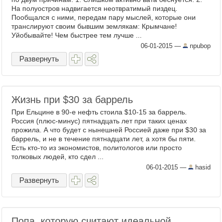
На полуостров надвигается неотвратимый пиздец.
Пообщался с ними, передам пару мыслей, которые они
транслируют своим бывшим землякам: Крымчане!
Уйобывайте! Чем быстрее тем лучше ...
06-01-2015
—
npubop
Развернуть
Жизнь при $30 за баррель
При Ельцине в 90-е нефть стоила $10-15 за баррель.
Россия (плюс-минус) пятнадцать лет при таких ценах
прожила. А что будет с нынешней Россией даже при $30 за
баррель, и не в течение пятнадцати лет, а хотя бы пяти.
Есть кто-то из экономистов, политологов или просто
толковых людей, кто сдел ...
06-01-2015
—
hasid
Развернуть
Попа, которую считают идеальной