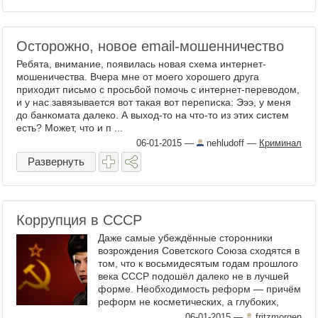
Осторожно, новое email-мошенничество
Ребята, внимание, появилась новая схема интернет-
мошеничества. Вчера мне от моего хорошего друга
приходит письмо с просьбой помочь с интернет-переводом,
и у нас завязывается вот такая вот переписка: Эээ, у меня
до банкомата далеко. А выход-то на что-то из этих систем
есть? Может, что и п ...
06-01-2015
—
nehludoff
—
Криминал
Развернуть
Коррупция в СССР
Даже самые убеждённые сторонники
возрождения Советского Союза сходятся в
том, что к восьмидесятым годам прошлого
века СССР подошёл далеко не в лучшей
форме. Необходимость реформ — причём
реформ не косметических, а глубоких,
кардинальных — была совершенно
06-01-2015
—
fritzmorgen