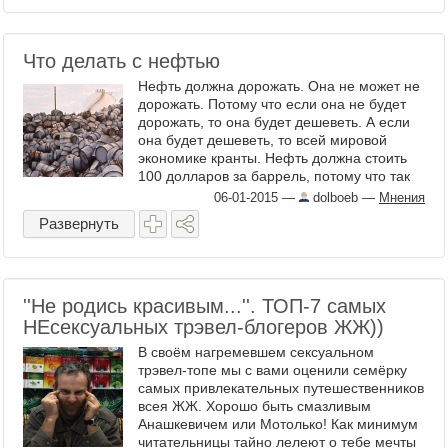
Что делать с нефтью
Нефть должна дорожать. Она не может не
дорожать. Потому что если она не будет
дорожать, то она будет дешеветь. А если
она будет дешеветь, то всей мировой
экономике кранты. Нефть должна стоить
100 долларов за баррель, потому что так
написано в российском законе о бюджете
06-01-2015
—
dolboeb
—
Мнения
на 2015. А вообще ...
Развернуть
''Не родись красивым...''. ТОП-7 самых
НЕсексуальных трэвел-блогеров ЖЖ))
В своём нагремевшем сексуальном
трэвел-топе мы с вами оценили семёрку
самых привлекательных путешественников
всея ЖЖ. Хорошо быть смазливым
Анашкевичем или Мотолько! Как минимум
читательницы тайно лелеют о тебе мечты