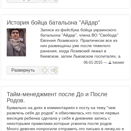
История бойца батальона "Айдар"
Записи из фейсбука бойца украинского
батальона "Айдар", члена ВО "Свобода"
Евгения Лозивского. Практически все из
них размещены уже после тяжелого
ранения, когда Лозивский лежал в
Киевском, затем Львовском госпиталях, а
также после возвращения домой. Майдан,
06-01-2015
—
twower
Донбасс, гордость за наследие У ...
Развернуть
Тайм-менеджмент после До и После
Родов.
Буквально на днях в комментариях к посту на тему "чем
развлечь себя до родов" я обмолвилась,что после первых
месяцев ребенка сделала у себя в дневнике запись с
некоторыми правилами,которые усвоила после родов.
Много девочек попросили отправить это письмо в личку,но я