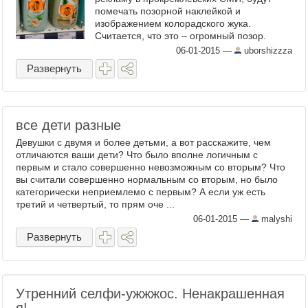
помечать позорной наклейкой и
изображением колорадского жука.
Считается, что это – огромный позор.
Например: Я постоянно читаю статьи
06-01-2015
—
uborshizzza
либералов о том, что самое страшное из
Развернуть
того, чт ...
все дети разные
Девушки с двумя и более детьми, а вот расскажите, чем
отличаются ваши дети? Что было вполне логичным с
первым и стало совершенно невозможным со вторым? Что
вы считали совершенно нормальным со вторым, но было
категорически неприемлемо с первым? А если уж есть
третий и четвертый, то прям оче ...
06-01-2015
—
malyshi
Развернуть
Утренний селфи-ужжжос. Ненакрашенная