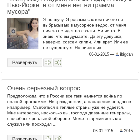
Нью-Йорке, и от меня нет ни грамма
мусора"
Я не шучу. Я ровным счетом ничего не
выбрасываю в мусорное ведро, от меня
ничего не идет на свалки. Ни-че-го. Я
знаю, что вы думаете. Да эту девушка,
наверно, совсем хиппи. Или врет. Или ее
не существует. Но ничего из
вышеперечисленного. Я существую.
06-01-2015
—
ibigdan
Конечно, я не всегда жила так называе ...
Развернуть
Очень серьезный вопрос
Предположим, что в России все таки начнется война по
полной программе. Не гражданская, а нападение пендосов
нпапример. Съебаться в теплые страны уже не удается.
Мне интересно, насколько вы, господа диванные генералы,
способны к реальной обороне. Может в армии хоть кто
служил или проходил ...
06-01-2015
—
2015
Развернуть