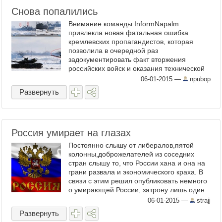
Снова попалились
Внимание команды InformNapalm
привлекла новая фатальная ошибка
кремлевских пропагандистов, которая
позволила в очередной раз
задокументировать факт вторжения
российских войск и оказания технической
помощи террористическим
06-01-2015
—
npubop
бандформированиям,
Развернуть
дестабилизирующим обстановку на
Востоке Украины. ...
Россия умирает на глазах
Постоянно слышу от либералов,пятой
колонны,доброжелателей из соседних
стран слышу то, что России хана и она на
грани развала и экономического краха. В
связи с этим решил опубликовать немного
о умирающей России, затрону лишь один
сектор. Это судостроение, замечу это
06-01-2015
—
strajj
недешёвое удовольс ...
Развернуть