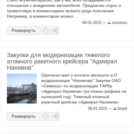
стало жгуче-интересно, как у вас всех складываются
отношения с вождением автомобиля. Предлагаю опрос и
приветствую в комментариях всякого рода пояснения.
Например, в комментарии можно ...
06-01-2015
—
torontoru
Развернуть
Закупки для модернизации тяжелого
атомного ракетного крейсера "Адмирал
Нахимов"
Оригинал взят у коллеги alexeyvvo в О
модернизации "Нахимова" Закупки ОАО
«Севмаш» по модернизации ТАРКр
«Адмирал Нахимов» (из плана-графика на
нынешний год). Тяжелый атомный
ракетный крейсер «Адмирал Нахимов»
проекта 11442 в наливном бассейне ОАО
06-01-2015
—
bmpd
"Производственное объе ...
Развернуть