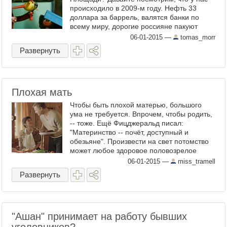
происходило в 2009-м году. Нефть 33
доллара за баррель, валятся банки по
всему миру, дорогие россияне пакуют
чемоданы и не понимают, куда теперь
06-01-2015
—
tomas_morr
валить. И тут приходит Обама , ...
Развернуть
Плохая мать
Чтобы быть плохой матерью, большого
ума не требуется. Впрочем, чтобы родить,
-- тоже. Ещё Фицджеральд писал:
"Материнство -- почёт, доступный и
обезьяне". Произвести на свет потомство
может любое здоровое половозрелое
животное женского пола. Стать плохой
06-01-2015
—
miss_tramell
матерью может любая никчёмная баба ...
Развернуть
"Ашан" принимает на работу бывших