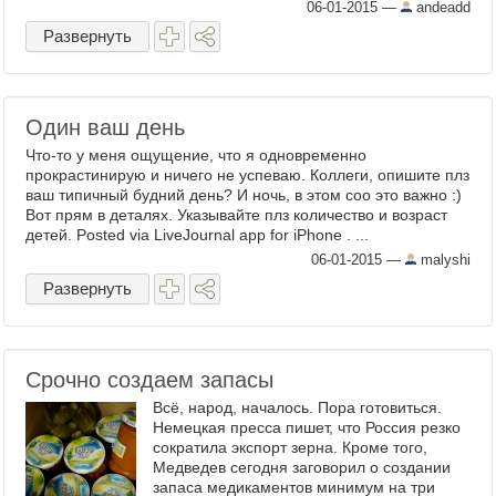
этот контакт, Юнг рекомендует почаще
06-01-2015
—
andeadd
заниматься творчеством, т.к. им ...
Развернуть
Один ваш день
Что-то у меня ощущение, что я одновременно
прокрастинирую и ничего не успеваю. Коллеги, опишите плз
ваш типичный будний день? И ночь, в этом соо это важно :)
Вот прям в деталях. Указывайте плз количество и возраст
детей. Posted via LiveJournal app for iPhone . ...
06-01-2015
—
malyshi
Развернуть
Срочно создаем запасы
Всё, народ, началось. Пора готовиться.
Немецкая пресса пишет, что Россия резко
сократила экспорт зерна. Кроме того,
Медведев сегодня заговорил о создании
запаса медикаментов минимум на три