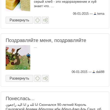
серый хлеб - это недоразумение и хуй
знает что. ...
06-01-2015
—
tema
Развернуть
Поздравляйте меня, поздравляйте
...
06-01-2015
—
dali88
Развернуть
Понеслась...
انا لله و انا اليه راجعون Скончался 90-летний Король
Саудовской Аравии Абдуллах ибн Абдул-Азиз Аль Сауд, об