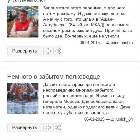
уголовников?
Заприметьте этого паренька, я про него
потом расскажу. И даже покажу еще раз...
А начну с того, что шла я в "Ашан-
Алтуфьево" (84-ый км. МКАД) не в самом
веселом расположении духа. Причин на то
было две. Во-первых, еще не утихли
страсти вокруг несостоявшегося именно
06-01-2015
—
bonmotistka
там теракта. Совсем ...
Развернуть
Немного о забытом полководце
Давайте поговорим про великого и
несправедливо многими забытого
российского полководца. Я имею ввиду
генерала Мороза. Для большинства он
незаметен, однако подвиг его велик. Даже
если не углубляться в вопрос, а
попытаться вспомнить школьный курс
06-01-2015
—
rubick_84
истории, можно оценить его вклад в
Развернуть
ратные под ...