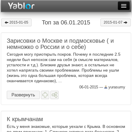
Разместить статью
Войти
Топ за 06.01.2015
2015-01-05
2015-01-07
Неделя
Зарисовки о Москве и подмосковье ( и
Месяц
немножко о России и о себе)
Рейтинги
Сегодня могу приоткрыть покров. Почему я последние 2.5
недели был непохож сам на себя (в смысле материалов,
Архив
усталости и т.д.). Близкие друзья знают, а остальных не
хотел напрягать своими проблемами. Проблемы не ушли
(жизнь это одна большая проблема, которая всегда
Фототоп
оканчивается одинаково), ...
06-01-2015
—
yurasumy
Видеотоп
Развернуть
К крымчанам
Есть у меня знакомые, которые уехали с Крыма. В основном
по двум причинам: 1. Слишком активно вата беснуется. 2.