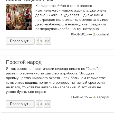
К оличество г***на в топ-е нашего
«уютненького» живого журнала уже очень
давно никого не удивляет. Однако наша
прекрасная половина человечества в лице
девочек-блогерш в новогодние праздники
развернулась особенно тошнотворно.
Который день, заходя на главную
06-01-2015
—
cosharel
страницу, мы видим на первых ...
Развернуть
Простой народ
Я, как известно, практически никогда никого не "баню",
разве что временно за хамство и грубость. Это дает
преимущество широкого охвата - при большом количестве
комментов видишь почти что репрезентативный срез если
не всего, то хотя бы интернет-населения. И вот чему не
устаю буквально пораж ...
06-01-2015
—
sapojnik
Развернуть