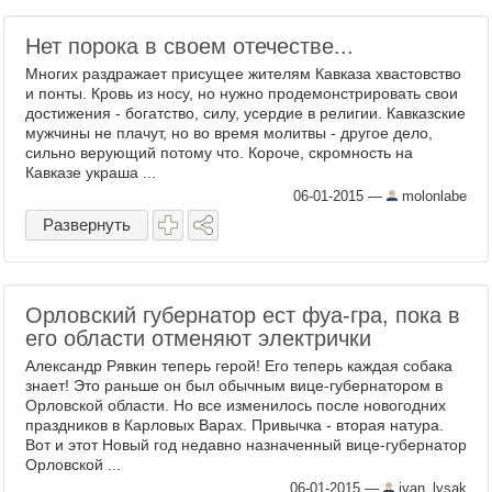
Нет порока в своем отечестве...
Многих раздражает присущее жителям Кавказа хвастовство
и понты. Кровь из носу, но нужно продемонстрировать свои
достижения - богатство, силу, усердие в религии. Кавказские
мужчины не плачут, но во время молитвы - другое дело,
сильно верующий потому что. Короче, скромность на
Кавказе украша ...
06-01-2015
—
molonlabe
Развернуть
Орловский губернатор ест фуа-гра, пока в
его области отменяют электрички
Александр Рявкин теперь герой! Его теперь каждая собака
знает! Это раньше он был обычным вице-губернатором в
Орловской области. Но все изменилось после новогодних
праздников в Карловых Варах. Привычка - вторая натура.
Вот и этот Новый год недавно назначенный вице-губернатор
Орловской ...
06-01-2015
—
ivan_lysak