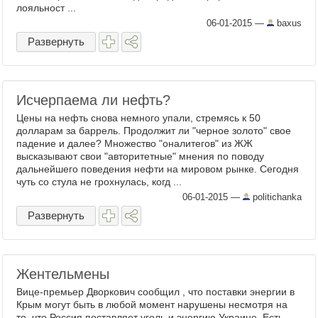
лояльност ...
06-01-2015
—
baxus
Развернуть
Исчерпаема ли нефть?
Цены на нефть снова немного упали, стремясь к 50
долларам за баррель. Продолжит ли "черное золото" свое
падение и далее? Множество "оналитегов" из ЖЖ
высказывают свои "авторитетные" мнения по поводу
дальнейшего поведения нефти на мировом рынке. Сегодня
чуть со стула не грохнулась, когд ...
06-01-2015
—
politichanka
Развернуть
Жентельмены
Вице-премьер Дворкович сообщил , что поставки энергии в
Крым могут быть в любой момент нарушены несмотря на
то, что Россия поставляет уголь и энергию Украине. Есть