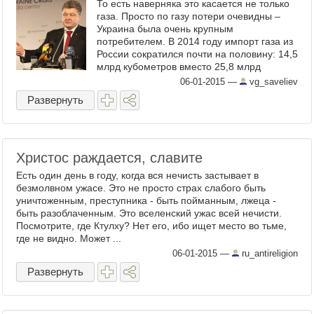
То есть наверняка это касается не только
газа. Просто по газу потери очевидны –
Украина была очень крупным
потребителем. В 2014 году импорт газа из
России сократился почти на половину: 14,5
млрд кубометров вместо 25,8 млрд
кубометров. Объем импорта сократился
06-01-2015
—
vg_saveliev
на 11,3 млрд кубов. Даже ...
Развернуть
Христос раждается, славите
Есть один день в году, когда вся нечисть застывает в
безмолвном ужасе. Это не просто страх слабого быть
уничтоженным, преступника - быть пойманным, лжеца -
быть разоблаченным. Это вселенский ужас всей нечисти.
Посмотрите, где Ктулху? Нет его, ибо ищет место во тьме,
где не видно. Может ...
06-01-2015
—
ru_antireligion
Развернуть