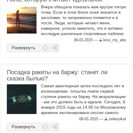
Вчера обещала показать вам крутую пятую
точку. Если в этом блоге оная значится в
заголовке, то непременно появится и в
посте. Люди, которые читают меня,
наверное, успели заметить, что я активно
исследую различные спортивные паблики.
Так вот в большинстве из них попа
06-01-2015
—
kiss_my_abs
девушки, которую я вам ...
Развернуть
Посадка ракеты на баржу: станет ли
сказка былью?
Самая авантюрная затея последних лет в
космонавтике: попытка ловли первой
ступени ракеты на баржу. На визуализации
- как это должно быть в идеале. Сегодня, 6
января 2015 года на 14:00 по Московскому
времени запланирована сессия самого
гигантского арканоида в истории. Ракета
06-01-2015
—
zelenyikot
Falcon-9 з ...
Развернуть