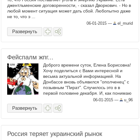
джентльменские договоренности, - сказал Дворкович. - Но в
любой момент ситуация может дать сбой. Любопытно даже
не то, что э ...
06-01-2015
—
el_murid
Развернуть
Фейспалм жпг...
Доброго времени суток, Елена Борисовна!
Хочу поделиться с Вами интересной и
весьма актуальной информацией. На
Донбассе вновь объявился "ополченец" с
позывным "Пират". Случилось это в в
первой половине декабря. И, как понимаю
именно он руководит зачистками
06-01-2015
—
u_96
неугодных командиров. А теперь чу ...
Развернуть
Россия теряет украинский рынок