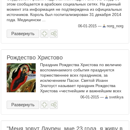
этом сообщается в арабских социальных сетях. На данный
момент эта информация не подтверждена из официальных
источников. Король был госпитализирован 31 декабря 2014
года. Медицински ...
06-01-2015
—
norg_norg
Развернуть
Рождество Христово
Праздник Рождества Христова по величию
воспоминаемого события празднуется
торжественнее всех праздников, за
исключением Пасхи. Святой Иоанн
Златоуст называет праздник Рождества
Христова «честнейшим и важнейшим всех
праздников», «материю всех праз ...
06-01-2015
—
svetikya
Развернуть
"Меня зовут Лаурен, мне 23 года, я живу в