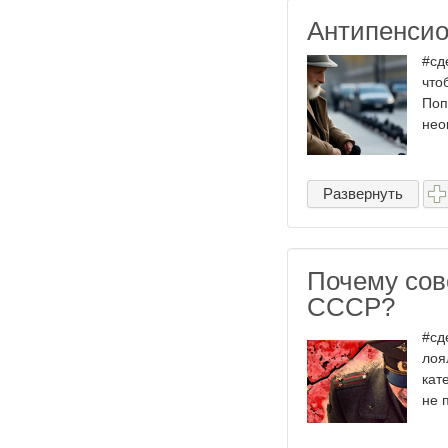
Антипенси
#сд
что
Поп
нео
Развернуть
Почему сов
СССР?
#сд
лоя
кат
не 