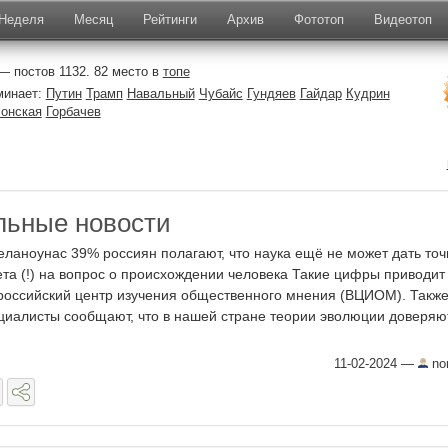
Неделя
Месяц
Рейтинги
Архив
Фототоп
Видеотоп
 постов 1132. 82 место в
топе
минает:
Путин
Трамп
Навальный
Чубайс
Гундяев
Гайдар
Кудрин
онская
Горбачев
льные новости
еланоунас 39% россиян полагают, что наука ещё не может дать точ
ета (!) на вопрос о происхождении человека Такие цифры приводит
российский центр изучения общественного мнения (ВЦИОМ). Такж
циалисты сообщают, что в нашей стране теории эволюции доверяю
11-02-2024
—
no