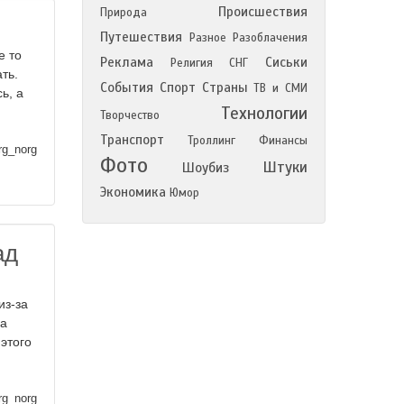
Происшествия
Природа
Путешествия
Разное
Разоблачения
е то
Реклама
Сиськи
Религия
СНГ
ть.
События
Спорт
Страны
ТВ и СМИ
ь, а
Технологии
Творчество
Транспорт
Троллинг
Финансы
rg_norg
Фото
Штуки
Шоубиз
Экономика
Юмор
ад
из-за
ла
этого
rg_norg