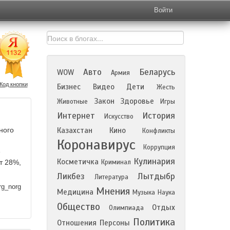
Войти
Авто
Беларусь
WOW
Армия
Код кнопки
Бизнес
Видео
Дети
Жесть
Закон
Здоровье
Животные
Игры
Интернет
История
Искусство
ного
Казахстан
Кино
Конфликты
Коронавирус
Коррупция
е
Кулинария
Косметичка
т 28%,
Криминал
Ликбез
Лытдыбр
Литература
rg_norg
Мнения
Медицина
Музыка
Наука
Общество
Отдых
Олимпиада
Политика
Отношения
Персоны