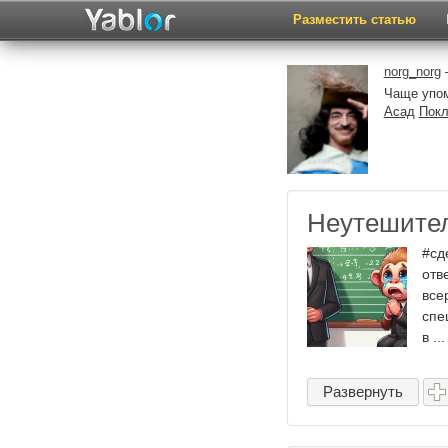
Разместить статью
norg_norg
—
Чаще упо
Асад
Покл
Неутешите
#сд
отв
все
спе
в ...
Развернуть