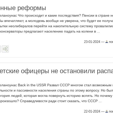
онные реформы
еланоунас Что происходит и какие последствия? Пенсии в стране н
бы впечатляют, а молодежь вообще не уверена, что будет ее получа
ытки неолибералов перейти на накопительную систему провалилис
консерваторы предлагают населению падать на колени в ...
23-01-2024
—
no
етские офицеры не остановили расп
еланоунас Back in the USSR Развал СССР многом стал возможным 
льности и пассивности населения страны по этому вопросу. Но бы
егория людей, которая могла повернуть историю вспять. Но почему 
произошло? Справедливости ради стоит сказать, что СССР ...
22-01-2024
—
no