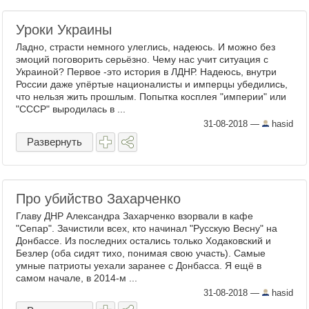
Уроки Украины
Ладно, страсти немного улеглись, надеюсь. И можно без
эмоций поговорить серьёзно. Чему нас учит ситуация с
Украиной? Первое -это история в ЛДНР. Надеюсь, внутри
России даже упёртые националисты и имперцы убедились,
что нельзя жить прошлым. Попытка косплея "империи" или
"СССР" выродилась в ...
31-08-2018
—
hasid
Развернуть
Про убийство Захарченко
Главу ДНР Александра Захарченко взорвали в кафе
"Сепар". Зачистили всех, кто начинал "Русскую Весну" на
Донбассе. Из последних остались только Ходаковский и
Безлер (оба сидят тихо, понимая свою участь). Самые
умные патриоты уехали заранее с Донбасса. Я ещё в
самом начале, в 2014-м ...
31-08-2018
—
hasid