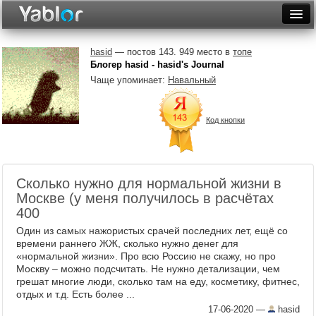
Разместить статью
Войти
hasid
— постов 143. 949 место в
топе
Блогер hasid - hasid's Journal
Неделя
Чаще упоминает:
Навальный
Месяц
Код кнопки
Рейтинги
Архив
Сколько нужно для нормальной жизни в
Фототоп
Москве (у меня получилось в расчётах
400
Видеотоп
Один из самых нажористых срачей последних лет, ещё со
времени раннего ЖЖ, сколько нужно денег для
«нормальной жизни». Про всю Россию не скажу, но про
Москву – можно подсчитать. Не нужно детализации, чем
грешат многие люди, сколько там на еду, косметику, фитнес,
отдых и т.д. Есть более ...
17-06-2020
—
hasid