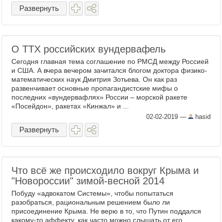
Развернуть
О ТТХ российских вундервафель
Сегодня главная тема соглашение по РМСД между Россией
и США. А вчера вечером зачитался блогом доктора физико-
математических наук Дмитрия Зотьева. Он как раз
развенчивает основные пропагандистские мифы о
последних «вундервафлях» России – морской ракете
«Посейдон», ракетах «Кинжал» и ...
02-02-2019
—
hasid
Развернуть
Что всё же происходило вокруг Крыма и
"Новороссии" зимой-весной 2014
Побуду «адвокатом Системы», чтобы попытаться
разобраться, рациональным решением было ли
присоединение Крыма. Не верю в то, что Путин поддался
какому-то аффекту, как часто можно слышать от его