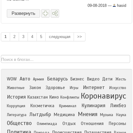
09-08-2018
—
hasid
Развернуть
1
2
3
4
5
следующая
>>
Авто
Беларусь
WOW
Бизнес
Видео
Дети
Армия
Жесть
Интернет
Закон
Здоровье
Животные
Игры
Искусство
Коронавирус
История
Казахстан
Кино
Конфликты
Кулинария
Ликбез
Косметичка
Коррупция
Криминал
Мнения
Лытдыбр
Медицина
Литература
Музыка
Наука
Общество
Отдых
Отношения
Персоны
Олимпиада
Политика
Происшествия
Путешествия
Природа
Разное