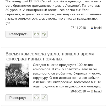
"Телеведущий ВГТРК Сергей Брилёв подтвердил, что у него
есть британское гражданство и дом в Лондоне". Патриотизм
80 уровня. А иностранный агент - всё равно ты! Если
серьёзно, то давно же известно, что надо не на их шлёпанье
языком отвлекаться, а смотреть, что у них за гражданство,
где ...
27-11-2018
—
hasid
Развернуть
Время комсомола ушло, пришло время
консервативных пожилых
Сегодня многие празднуют 100-летие
комсомола. К концу советской власти он
выхолостился в обычную бюрократическую
структуру. О его истоках почти все забыли.
А истоки эти интересные. Комсомол в 1918
году придумали три выдающихся молодых
еврея-коммуниста - Лазарь Шацкин, Ефим
29-10-2018
—
hasid
Цетлин и Оскар ...
Развернуть