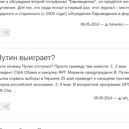
им и обсуждаем второй полуфинал "Евровидения", но придётся на
тупления. Для тех, кто сюда попал в первый раз: этот журнал – мест
дарного и старинного (с 2005 года!) обсуждения Евровидения в фор
08-05-2014
—
fomenko
Путин выиграет?
ете почему Путин отступил? Просто приведу три новости: 1. 2 мая.
зидент США Обама и канцлер ФРГ Меркель предупредили В. Путин
ытка сорвать выборы в Украине 25 мая приведет к санкциям против
торов российской экономики. 2. 4 мая. В воскресной программе GP
N Cha ...
08-05-2014
—
teh