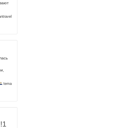
ивают
ntravel
лась
и,
tema
!1