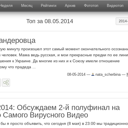
Неделя
Месяц
Рейтинги
Архив
Фототоп
Видеотоп
Топ за 08.05.2014
2014
андеровца
акую минуту произошел этот самый момент окончательного осознан
ий человек. Мама ведь русская, и мои прекрасные предки по ее лин
шения к Украине. Да многие из них и к Союзу имели отношение
му что прадеда ...
08-05-2014
—
nata_scherbina
—
014: Обсуждаем 2-й полуфинал на
о Самого Вирусного Видео
 бы я просто объявить, что сегодня (8 мая) в 23:00 мы традиционно