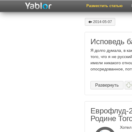
Разместить статью
2014-05-07
Исповедь б
Я долго думала, в к
того, что я не русск
имели никакого отно
опосредованное, пото
Развернуть
Еврофлуд-2
Родине Тог
Хотел