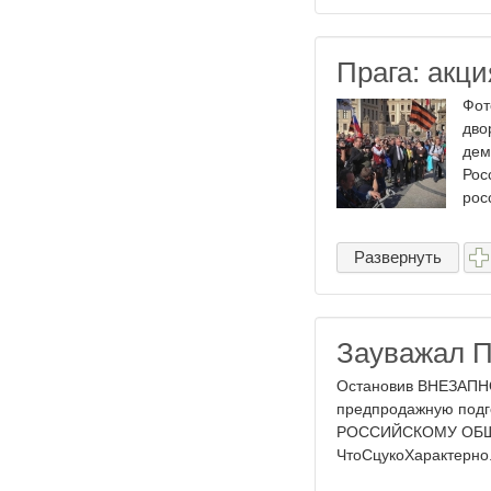
Прага: акц
Фот
дво
дем
Рос
росс
Развернуть
Зауважал П
Остановив ВНЕЗАПНО(
предпродажную подго
РОССИЙСКОМУ ОБЩЕС
ЧтоСцукоХарактерно. П