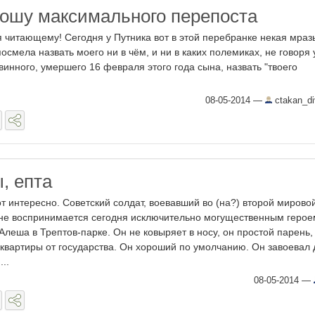
ошу максимального перепоста
 читающему! Сегодня у Путника вот в этой перебранке некая мраз
посмела назвать моего ни в чём, и ни в каких полемиках, не говоря 
инного, умершего 16 февраля этого года сына, назвать "твоего
08-05-2014
—
ctakan_d
, епта
от интересно. Советский солдат, воевавший во (на?) второй мирово
не воспринимается сегодня исключительно могущественным герое
 Алеша в Трептов-парке. Он не ковыряет в носу, он простой парень, 
 квартиры от государства. Он хороший по умолчанию. Он завоевал 
...
08-05-2014
—