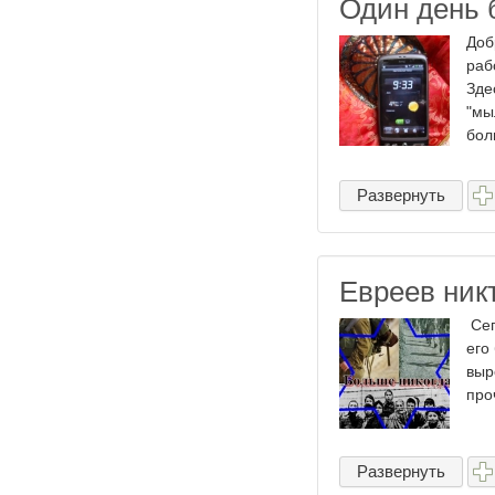
Один день 
Доб
раб
Зде
"мы
бол
Развернуть
Евреев никт
Сег
его
выр
про
Развернуть