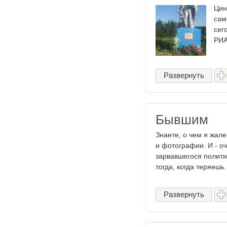
Цин
сам
сег
РИА
Развернуть
Бывшим
Знаете, о чем я жал
и фотографии. И - о
зарвавшегося полити
тогда, когда теряешь 
Развернуть