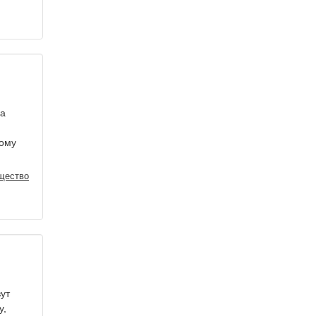
на
тому
щество
ут
у,