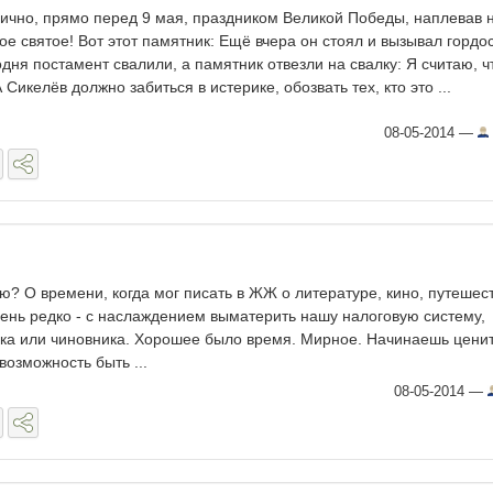
ично, прямо перед 9 мая, праздником Великой Победы, наплевав 
ое святое! Вот этот памятник: Ещё вчера он стоял и вызывал гордос
одня постамент свалили, а памятник отвезли на свалку: Я считаю, ч
 Сикелёв должно забиться в истерике, обозвать тех, кто это ...
08-05-2014
—
ею? О времени, когда мог писать в ЖЖ о литературе, кино, путешес
чень редко - с наслаждением выматерить нашу налоговую систему,
ка или чиновника. Хорошее было время. Мирное. Начинаешь цени
возможность быть ...
08-05-2014
—