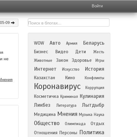
Войти
-05-09
Авто
Беларусь
WOW
Армия
Бизнес
Видео
Дети
Жесть
ия
ии не
Закон
Здоровье
Животные
Игры
Интернет
История
Искусство
Казахстан
Кино
Конфликты
Мнения
Коронавирус
Коррупция
Кулинария
Косметичка
Криминал
Ликбез
Лытдыбр
Литература
Мнения
Медицина
Музыка
Наука
Общество
Отдых
Олимпиада
Политика
Отношения
Персоны