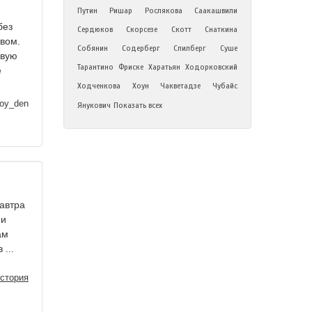
Путин
Ришар
Рослякова
Саакашвили
без
Сердюков
Скорсезе
Скотт
Снаткина
вом.
Собянин
Содерберг
Спилберг
Суше
овую
Тарантино
Фриске
Харатьян
Ходорковский
ё
Ходченкова
Хоун
Чакветадзе
Чубайс
oy_den
Янукович
Показать всех
автра
 и
ам
...
стория