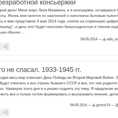
безработной консьержки
рый день! Меня зовут Лиля Мазикина, и я консьержка, оставшаяся 
оты. Жизнь моя катится по наклонной и наполнена бытовым пьянст
сь я вам представлю 4 мая 2014 года, снятое на старенькую цифр
льницу", и день этот будет наполнен безысходностью и тленом ещ
ьше обычно ...
08-05-2014
—
odin_m
о не спасал. 1933-1945 гг.
одня весь мир отмечает День Победы во Второй Мировой Войне. З
 будут отмечать и все страны бывшего СССР и все, кто там родился
ос. Накануне этого дня я и решил поднять эту тему. Я предлагаю в
честь все и только потом формировать и высказывать мнение, догов 
08-05-2014
—
grimnir74
—
И