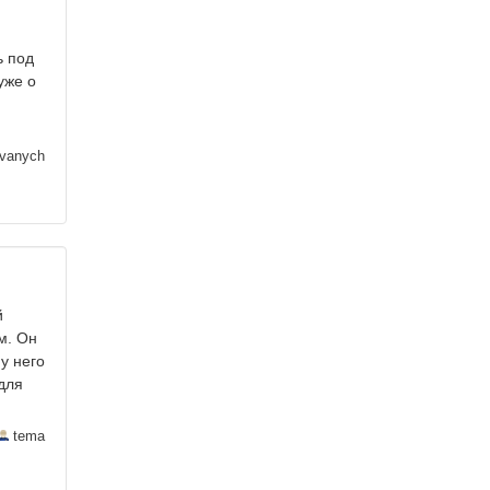
ь под
уже о
ivanych
й
м. Он
у него
для
tema