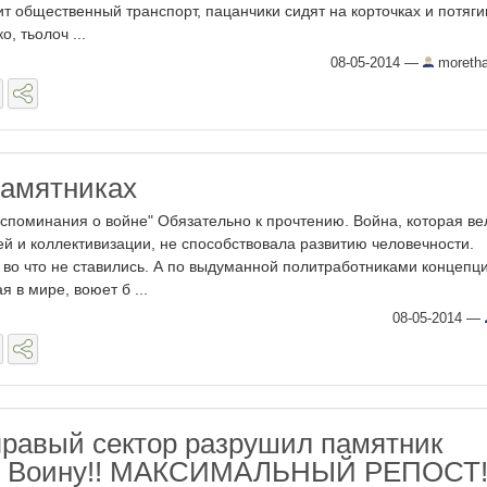
ит общественный транспорт, пацанчики сидят на корточках и потяг
о, тьолоч ...
08-05-2014
—
moretha
памятниках
споминания о войне" Обязательно к прочтению. Война, которая ве
й и коллективизации, не способствовала развитию человечности.
 во что не ставились. А по выдуманной политработниками концепци
 в мире, воюет б ...
08-05-2014
—
правый сектор разрушил памятник
у Воину!! МАКСИМАЛЬНЫЙ РЕПОСТ!