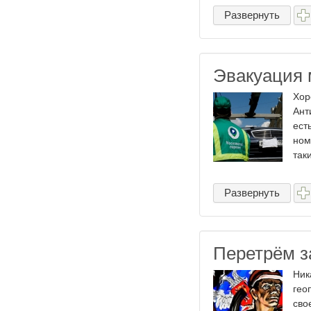
Развернуть
Эвакуация 
Хор
Ант
ест
ном
так
Развернуть
Перетрём з
Ник
гео
сво