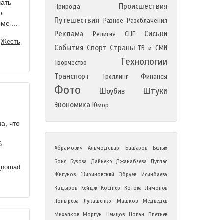
чать
Происшествия
Природа
о
Путешествия
Разное
Разоблачения
ме ...
Реклама
Сиськи
Религия
СНГ
—
Жесть
События
Спорт
Страны
ТВ и СМИ
Технологии
Творчество
Транспорт
Троллинг
Финансы
Фото
Штуки
Шоубиз
Экономика
Юмор
а, что
S
Абрамович
Альмодовар
Башаров
Белых
Боня
Бузова
Дайнеко
Джанабаева
Дуглас
_nomad
Жигунов
Жириновский
Збруев
Исинбаева
Кадыров
Кейдж
Костнер
Котова
Лимонов
Лопырева
Лукашенко
Машков
Медведев
Михалков
Моргун
Немцов
Нолан
Плетнев