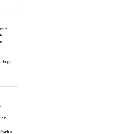
кого
л-
ья
drugoi
 --
Р
шел,
franius