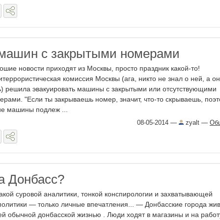
машин с закрытыми номерами
ошие новости приходят из Москвы, просто праздник какой-то!
итеррористическая комиссия Москвы (ага, никто не знал о ней, а о
ь) решила эвакуировать машины с закрытыми или отсутствующими
ерами. "Если ты закрываешь номер, значит, что-то скрываешь, поэ
ие машины подлеж ...
08-05-2014
—
zyalt
—
Об
а Донбасс?
акой суровой аналитики, тонкой конспирологии и захватывающей
политики — только личные впечатления... — Донбасские города жив
ей обычной донбасской жизнью . Люди ходят в магазины и на работ