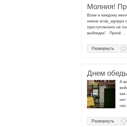
Молния! Пр
Всем и каждому меня
ником arxip_agrippa 
преступлениях не пов
выблядка" . Причё ...
Развернуть
Днем обеды
А в
вой
как
нет
нас 
Развернуть