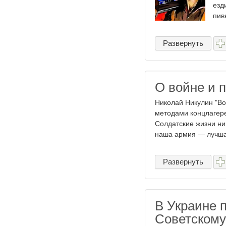
езд
пивк
Развернуть
О войне и 
Николай Никулин "Во
методами концлагере
Солдатские жизни ни
наша армия — лучшая
Развернуть
В Украине 
Советском