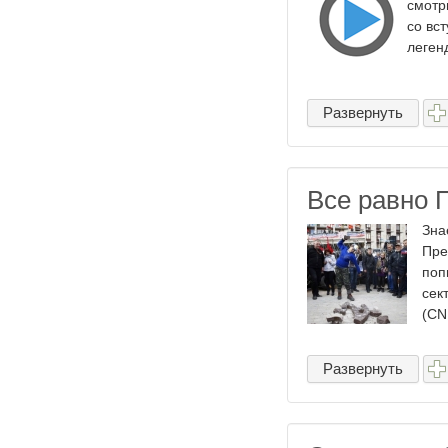
смотр
со вс
леген
Развернуть
Все равно 
Зна
Пре
поп
сек
(CN
Развернуть