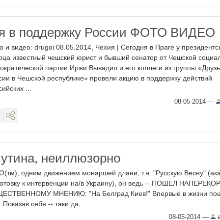
ия в поддержку России ФОТО ВИДЕО
о и видео: drugoi 08.05.2014, Чехия | Сегодня в Праге у президентс
рца известный чешский юрист и бывший сенатор от Чешской социа
ократической партии Иржи Вывадил и его коллеги из группы «Друз
сии в Чешской республике» провели акцию в поддержку действий
ийских ...
08-05-2014
—
утина, неиллюзорно
тм), одним движением монаршей длани, т.н. "Русскую Весну" (ака
товку к интервенции на/в Украину), он ведь -- ПОШЕЛ НАПЕРЕКО
ТВЕННОМУ МНЕНИЮ: "На Белград Киев!" Впервые в жизни по
оказав себя -- таки да, ...
08-05-2014
—
a