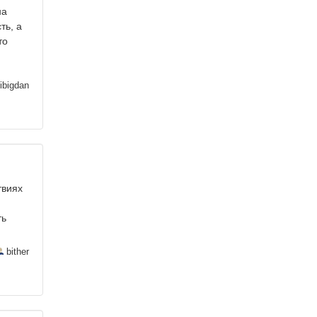
на
ть, а
то
ibigdan
твиях
ть
bither