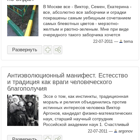
В Москве все - Виктор, Семен, Екатерина -
все, абсолютно все заборчики и оградки
покрашены самым уебищным сочетанием
самых блевотных цветов - мерзотно-
желтым и рвотно-зеленым. Мне при виде
очередного такого заборчика хочется
плакать. Задание: ...
22-07-2011
—
tema
Развернуть
Антиэволюционный манифест. Естесство
и традиция как враги человеческого
благополучия
Эссе о том, как инстинкты, традиционная
мораль и религия объединились против
истинных интересов человека Виктор
Аргонов, кандидат физико-математических
наук, старший научный сотрудник
Российской академии наук 1. Счастливый
человек ...
22-07-2011
—
argonov
Развернуть