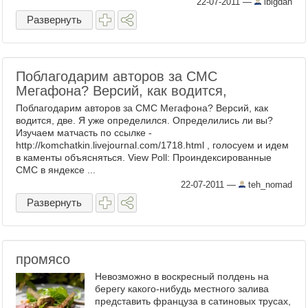
22-07-2011
—
ibigdan
Развернуть
Поблагодарим авторов за СМС
Мегафона? Версий, как водится,
Поблагодарим авторов за СМС Мегафона? Версий, как
водится, две. Я уже определился. Определились ли вы?
Изучаем матчасть по ссылке -
http://komchatkin.livejournal.com/1718.html , голосуем и идем
в каменты объясняться. View Poll: Проиндексированные
СМС в яндексе ...
22-07-2011
—
teh_nomad
Развернуть
промясо
Невозможно в воскресный полдень на
берегу какого-нибудь местного залива
представить француза в сатиновых трусах,