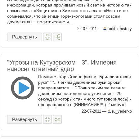
информации, которая проливает новый свет на историю так
называемых «Защитников Химкинского леса». «Никто и не
сомневался, что за этими горе-экологами стоят совсем
другие силы – политические и ...
22-07-2011
—
tarlith_history
Развернуть
"Угрозы на Кутузовском - 3". Империя
наносит ответный удар
Помните старый кинофильм "Бриллиантовая
рука"? "...Легким движением руки брюки
превращаются....." Точно таким же легким
движением постепенного уточнения - 20
секунд (о которых так много тут говорилось) -
превращаются в (ВНИМАНИЕ!!!!) 2 минуты
10 секунд . ...
22-07-2011
—
ru_vederko
Развернуть