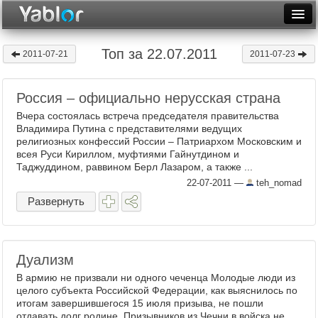
Разместить статью
Войти
Топ за 22.07.2011
2011-07-21
2011-07-23
Неделя
Россия – официально нерусская страна
Месяц
Вчера состоялась встреча председателя правительства
Рейтинги
Владимира Путина с представителями ведущих
религиозных конфессий России – Патриархом Московским и
всея Руси Кириллом, муфтиями Гайнутдином и
Архив
Таджуддином, раввином Берл Лазаром, а также ...
22-07-2011
—
teh_nomad
Фототоп
Развернуть
Видеотоп
Дуализм
В армию не призвали ни одного чеченца Молодые люди из
целого субъекта Российской Федерации, как выяснилось по
итогам завершившегося 15 июля призыва, не пошли
отдавать долг родине. Призывников из Чечни в войска не