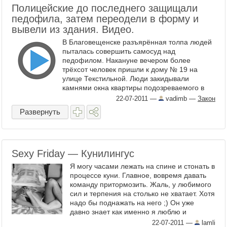
Полицейские до последнего защищали
педофила, затем переодели в форму и
вывели из здания. Видео.
В Благовещенске разъярённая толпа людей
пыталась совершить самосуд над
педофилом. Накануне вечером более
трёхсот человек пришли к дому № 19 на
улице Текстильной. Люди закидывали
камнями окна квартиры подозреваемого в
преступлении над ...
22-07-2011
—
vadimb
—
Закон
Развернуть
Sexy Friday — Кунилингус
Я могу часами лежать на спине и стонать в
процессе куни. Главное, вовремя давать
команду притормозить. Жаль, у любимого
сил и терпения на столько не хватает. Хотя
надо бы поднажать на него ;) Он уже
давно знает как именно я люблю и
практически ...
22-07-2011
—
lamli