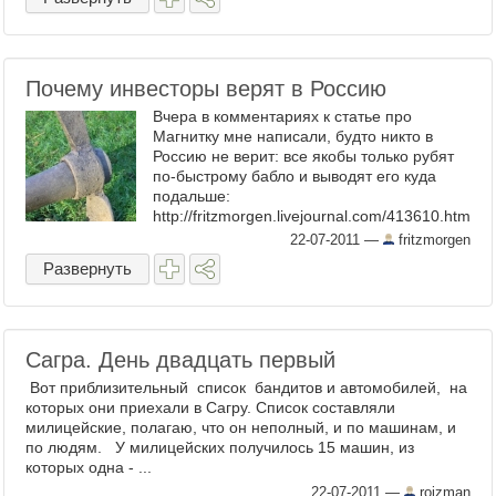
Почему инвесторы верят в Россию
Вчера в комментариях к статье про
Магнитку мне написали, будто никто в
Россию не верит: все якобы только рубят
по-быстрому бабло и выводят его куда
подальше:
http://fritzmorgen.livejournal.com/413610.htm
l?thread=135158442#t135158442 В
22-07-2011
—
fritzmorgen
качестве ответа свежая новость:
Развернуть
инвесторы ...
Сагра. День двадцать первый
Вот приблизительный список бандитов и автомобилей, на
которых они приехали в Сагру. Список составляли
милицейские, полагаю, что он неполный, и по машинам, и
по людям. У милицейских получилось 15 машин, из
которых одна - ...
22-07-2011
—
roizman