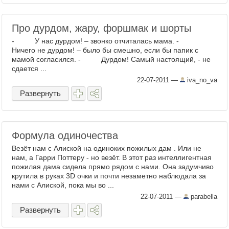
Про дурдом, жару, форшмак и шорты
- У нас дурдом! – звонко отчиталась мама. -
Ничего не дурдом! – было бы смешно, если бы папик с
мамой согласился. - Дурдом! Самый настоящий, - не
сдается ...
22-07-2011
—
iva_no_va
Развернуть
Формула одиночества
Везёт нам с Алиской на одиноких пожилых дам . Или не
нам, а Гарри Поттеру - но везёт. В этот раз интеллигентная
пожилая дама сидела прямо рядом с нами. Она задумчиво
крутила в руках 3D очки и почти незаметно наблюдала за
нами с Алиской, пока мы во ...
22-07-2011
—
parabella
Развернуть