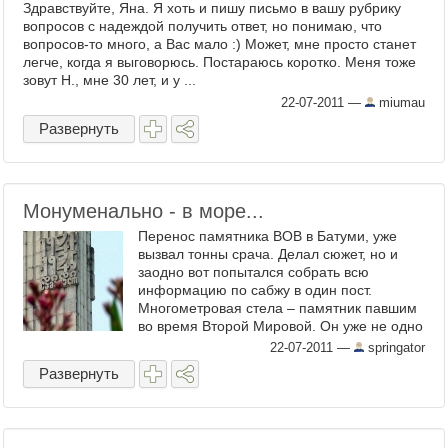
Здравствуйте, Яна. Я хоть и пишу письмо в вашу рубрику
вопросов с надеждой получить ответ, но понимаю, что
вопросов-то много, а Вас мало :) Может, мне просто станет
легче, когда я выговорюсь. Постараюсь коротко. Меня тоже
зовут Н., мне 30 лет, и у ...
22-07-2011
—
miumau
Развернуть
Монуменально - в море...
Перенос памятника ВОВ в Батуми, уже
вызвал тонны срача. Делал сюжет, но и
заодно вот попытался собрать всю
информацию по сабжу в один пост.
Многометровая стела – памятник павшим
во время Второй Мировой. Он уже не одно
десятилетие стоит на ...
22-07-2011
—
springator
Развернуть