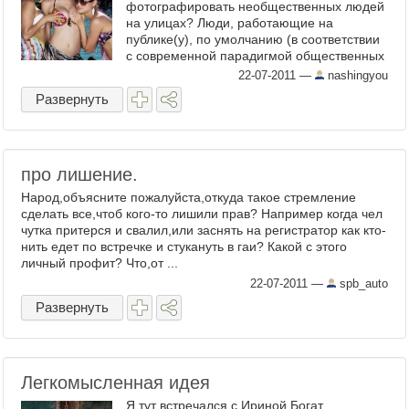
фотографировать необщественных людей
на улицах? Люди, работающие на
публике(у), по умолчанию (в соответствии
с современной парадигмой общественных
отношений) должны быть с ...
22-07-2011
—
nashingyou
Развернуть
про лишение.
Народ,объясните пожалуйста,откуда такое стремление
сделать все,чтоб кого-то лишили прав? Например когда чел
чутка притерся и свалил,или заснять на регистратор как кто-
нить едет по встречке и стукануть в гаи? Какой с этого
личный профит? Что,от ...
22-07-2011
—
spb_auto
Развернуть
Легкомысленная идея
Я тут встречался с Ириной Богат,