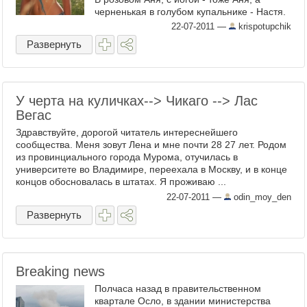
черненькая в голубом купальнике - Настя.
Приезжайте на Селигер, познакомлю. ...
22-07-2011
—
krispotupchik
Развернуть
У черта на куличках--> Чикаго --> Лас
Вегас
Здравствуйте, дорогой читатель интереснейшего
сообщества. Меня зовут Лена и мне почти 28 27 лет. Родом
из провинциального города Мурома, отучилась в
университете во Владимире, переехала в Москву, и в конце
концов обосновалась в штатах. Я проживаю ...
22-07-2011
—
odin_moy_den
Развернуть
Breaking news
Полчаса назад в правительственном
квартале Осло, в здании министерства