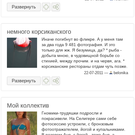
Развернуть
немного корсиканского
Иначе погибнут во фликре. А у меня там
за два года 9 481 фотография. И это
только для жж. Я безумица, да? * рыба -
добыта мною, в чудовищной борьбе со
стихией, между прочим. и на червя, ага. *
корсиканские рестораны отдам чуть позже.
там ...
22-07-2011
—
belonika
Развернуть
Мой коллектив
Гномики-трудяшки подросли и
покрасивели. На Селигере сами себе
фотосессию устроили, с бронзовым
фотоотражателем, йогой и купальниками.
В розовом Аня, с йогой - тоже Аня, а