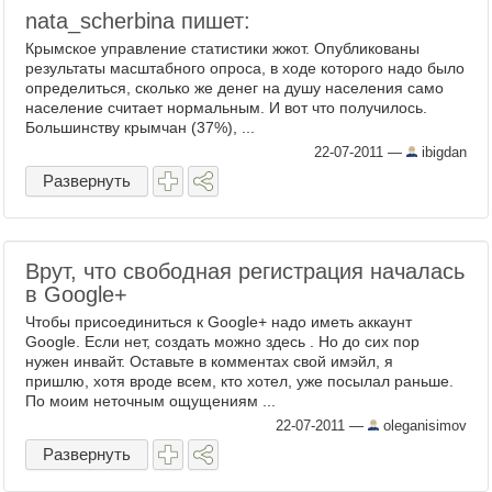
nata_scherbina пишет:
Крымское управление статистики жжот. Опубликованы
результаты масштабного опроса, в ходе которого надо было
определиться, сколько же денег на душу населения само
население считает нормальным. И вот что получилось.
Большинству крымчан (37%), ...
22-07-2011
—
ibigdan
Развернуть
Врут, что свободная регистрация началась
в Google+
Чтобы присоединиться к Google+ надо иметь аккаунт
Google. Если нет, создать можно здесь . Но до сих пор
нужен инвайт. Оставьте в комментах свой имэйл, я
пришлю, хотя вроде всем, кто хотел, уже посылал раньше.
По моим неточным ощущениям ...
22-07-2011
—
oleganisimov
Развернуть