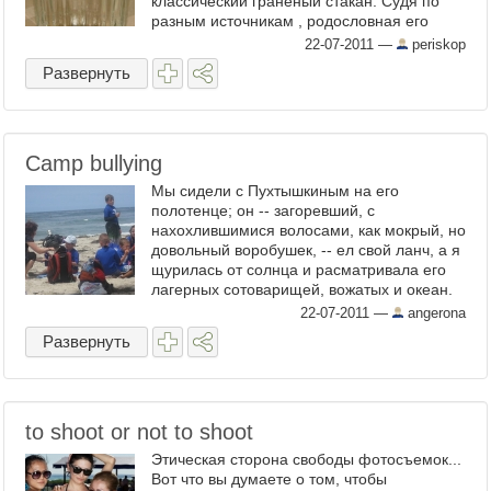
классический гранёный стакан. Судя по
разным источникам , родословная его
ведётся с 1943 года, а потом его ...
22-07-2011
—
periskop
Развернуть
Camp bullying
Мы сидели с Пухтышкиным на его
полотенце; он -- загоревший, с
нахохлившимися волосами, как мокрый, но
довольный воробушек, -- ел свой ланч, а я
щурилась от солнца и расматривала его
лагерных сотоварищей, вожатых и океан.
Мальчики постарше поели ...
22-07-2011
—
angerona
Развернуть
to shoot or not to shoot
Этическая сторона свободы фотосъемок...
Вот что вы думаете о том, чтобы