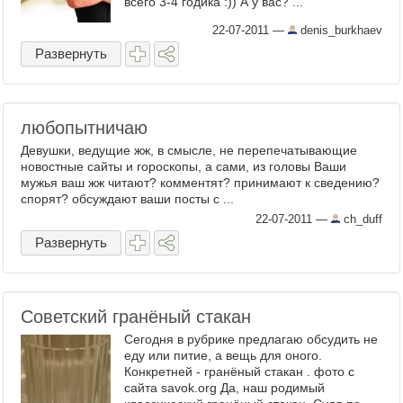
всего 3-4 годика :)) А у вас? ...
22-07-2011
—
denis_burkhaev
Развернуть
любопытничаю
Девушки, ведущие жж, в смысле, не перепечатывающие
новостные сайты и гороскопы, а сами, из головы Ваши
мужья ваш жж читают? комментят? принимают к сведению?
спорят? обсуждают ваши посты с ...
22-07-2011
—
ch_duff
Развернуть
Советский гранёный стакан
Сегодня в рубрике предлагаю обсудить не
еду или питие, а вещь для оного.
Конкретней - гранёный стакан . фото с
сайта savok.org Да, наш родимый