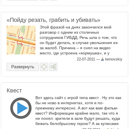
«Пойду резать, грабить и убивать»
Этой фразой на днях закончился мой
разговор с одним из столичных
сотрудников ГИБДД. Речь шла о том, что
он будет делать, в случае увольнения из-
за жалоб. Причина – я снял на видео
место, где устроена «кормушка», и у
людей забирают права. Сказанное, ...
22-07-2011
—
ternovskiy
Развернуть
Квест
Вот здесь сайт с игрой типа квест . Ну это как
бы не ново в интернетах, хотя и по-
прежнему интересно. А вот как вам фильм-
квест? Информации крайне мало, так что я
не понял: зрители в зале будут решать, куда
бежать белобрысому герою? А за кулисами
...