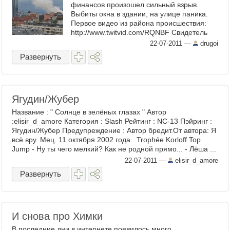
финансов произошел сильный взрыв.
Выбиты окна в здании, на улице паника.
Первое видео из района происшествия:
http://www.twitvid.com/RQNBF Свидетель
пишет в твиттере: This is the worst ...
22-07-2011
—
drugoi
Развернуть
Ягудин/Жубер
Название : " Солнце в зелёных глазах " Автор
:elisir_d_amore Категория : Slash Рейтинг : NC-13 Пэйринг :
Ягудин/Жубер Предупреждение : Автор бредит.От автора: Я
всё вру. Мец. 11 октября 2002 года. Trophée Korloff Top
Jump - Ну ты чего мелкий? Как не родной прямо... - Лёша ...
22-07-2011
—
elisir_d_amore
Развернуть
И снова про Химки
В последние дни в интернете появилось много