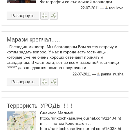
Фотографии со съемочной площадки.
Переоделась между дублями. А это ...
22-07-2011
—
radulova
Развернуть
Маразм крепчал.....
- Господин министр! Мы благодарны Вам за эту встречу и
хотим задать вопрос. У нас в городе есть гостиницы,
которые уже не очень хорошо отвечают принятым
стандартам. В частности, вот во всем известной гостинице
"*****" давно сдаются номера посуточно и ...
22-07-2011
—
panna_nusha
Развернуть
Террористы УРОДЫ ! ! !
Сначало Мальмё
http://ruriktochkase.livejournal.com/11404.ht
ml , потом Копенгаген . .
http://ruriktochkase.livejournal.com/15038.ht