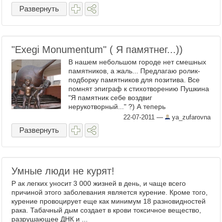
Развернуть
"Exegi Monumentum" ( Я памятнег...))
В нашем небольшом городе нет смешных
памятников, а жаль... Предлагаю ролик-
подборку памятников для позитива. Все
помнят эпиграф к стихотворению Пушкина
"Я памятник себе воздвиг
нерукотворный..." ?) А теперь
ПОСЛУШАЙТЕ как звучит "Exegi
22-07-2011
—
ya_zufarovna
Monumentum" ...
Развернуть
Умные люди не курят!
Р ак легких уносит 3 000 жизней в день, и чаще всего
причиной этого заболевания является курение. Кроме того,
курение провоцирует еще как минимум 18 разновидностей
рака. Табачный дым создает в крови токсичное вещество,
разрушающее ДНК и ...