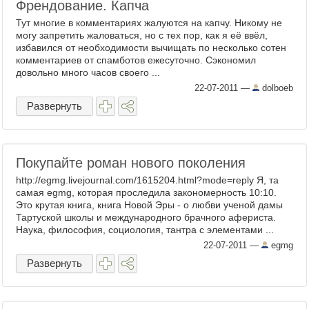
Френдование. Капча
Тут многие в комментариях жалуются на капчу. Никому не
могу запретить жаловаться, но с тех пор, как я её ввёл,
избавился от необходимости вычищать по несколько сотен
комментариев от спамботов ежесуточно. Сэкономил
довольно много часов своего ...
22-07-2011
—
dolboeb
Развернуть
Покупайте роман нового поколения
http://egmg.livejournal.com/1615204.html?mode=reply Я, та
самая egmg, которая проследила закономерность 10:10.
Это крутая книга, книга Новой Эры - о любви ученой дамы
Тартуской школы и международного брачного афериста.
Наука, философия, социология, тантра с элементами ...
22-07-2011
—
egmg
Развернуть