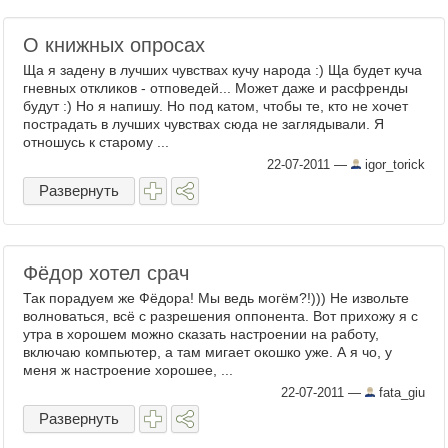
О книжных опросах
Ща я задену в лучших чувствах кучу народа :) Ща будет куча
гневных откликов - отповедей... Может даже и расфренды
будут :) Но я напишу. Но под катом, чтобы те, кто не хочет
пострадать в лучших чувствах сюда не заглядывали. Я
отношусь к старому ...
22-07-2011
—
igor_torick
Развернуть
Фёдор хотел срач
Так порадуем же Фёдора! Мы ведь могём?!))) Не извольте
волноваться, всё с разрешения оппонента. Вот прихожу я с
утра в хорошем можно сказать настроении на работу,
включаю компьютер, а там мигает окошко уже. А я чо, у
меня ж настроение хорошее, ...
22-07-2011
—
fata_giu
Развернуть