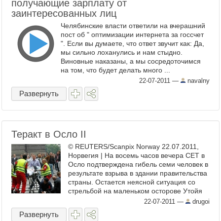
получающие зарплату от
заинтересованных лиц
Челябинские власти ответили на вчерашний
пост об " оптимизации интернета за госсчет
". Если вы думаете, что ответ звучит как: Да,
мы сильно лоханулись и нам стыдно.
Виновные наказаны, а мы сосредоточимся
на том, что будет делать много ...
22-07-2011
—
navalny
Развернуть
Теракт в Осло II
© REUTERS/Scanpix Norway 22.07.2011,
Норвегия | На восемь часов вечера CET в
Осло подтверждена гибель семи человек в
результате взрыва в здании правительства
страны. Остается неясной ситуация со
стрельбой на маленьком осторове Утойя
(Utøya), где человек, одетый ...
22-07-2011
—
drugoi
Развернуть