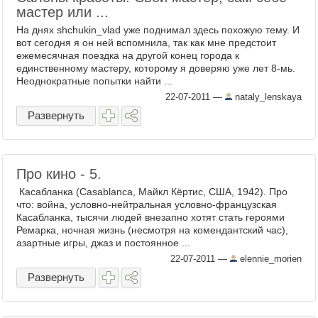
мастер или ...
На днях shchukin_vlad уже поднимал здесь похожую тему. И
вот сегодня я он ней вспомнила, так как мне предстоит
ежемесячная поездка на другой конец города к
единственному мастеру, которому я доверяю уже лет 8-мь.
Неоднократные попытки найти ...
22-07-2011
—
nataly_lenskaya
Развернуть
Про кино - 5.
Касабланка (Casablanca, Майкл Кёртис, США, 1942). Про
что: война, условно-нейтральная условно-французская
Касабланка, тысячи людей внезапно хотят стать героями
Ремарка, ночная жизнь (несмотря на комендантский час),
азартные игры, джаз и постоянное ...
22-07-2011
—
elennie_morien
Развернуть