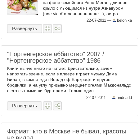
на фоне семейного Рено-Меган-длинное-
крыло с льющимся из нутра Азнавуром
(une vie d´amouuuuuuuuuur...), остро
отточеным топориком ...
22-07-2011
—
belonika
Развернуть
"Нортенгерское аббатство" 2007 /
"Нортенгерское аббатство" 1986
Книги нынче никто не читает. Действительно, зачем
напрягать зрение, если в плеере играет музыку Дима
Билан, в компе ждет Ворлд оф Варкрафт и другие
бродилки, а на углу призывно мерцает огнями Макдональдс
с его сытными чизбургерами. Только один ...
22-07-2011
—
andeadd
Развернуть
Формат: кто в Москве не бывал, красоты
не видал