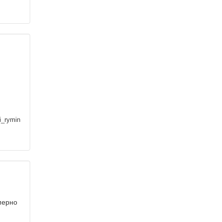
i_rymin
мерно