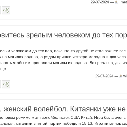
29-07-2024
—
_mes
овитесь зрелым человеком до тех пор
елым человеком до тех пор, пока кто-то другой не стал важнее вас
у на могилах родных, а рядом пришли четверо молодых и два часа
 нанять чтобы им пропололи могилы их родных. Вот реально, два ч
е... ...
29-07-2024
—
wi
 женский волейбол. Китаянки уже не
фоновом режиме матч волейболисток США-Китай. Игра была очень
альная, китаянки в пятой партии победили 15:13. Игра китаянок си