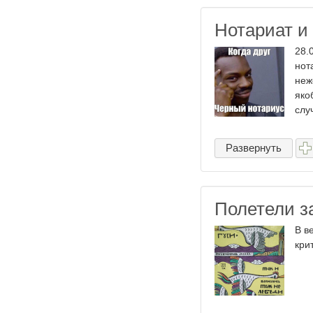
Нотариат и 
28.
нот
неж
яко
случ
Развернуть
Полетели за
В в
кри