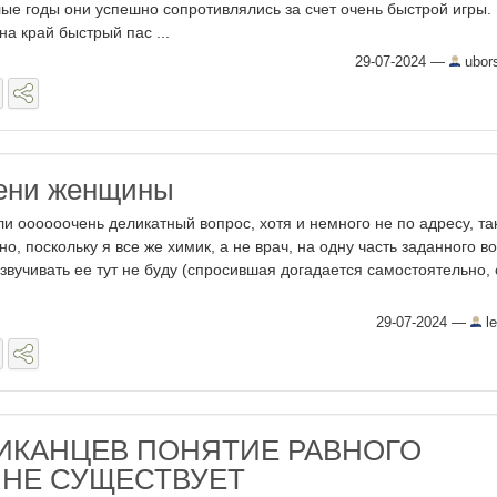
ые годы они успешно сопротивлялись за счет очень быстрой игры.
а край быстрый пас ...
29-07-2024
—
ubor
мени женщины
ли оооооочень деликатный вопрос, хотя и немного не по адресу, так
о, поскольку я все же химик, а не врач, на одну часть заданного в
озвучивать ее тут не буду (спросившая догадается самостоятельно,
29-07-2024
—
le
ИКАНЦЕВ ПОНЯТИЕ РАВНОГО
 НЕ СУЩЕСТВУЕТ