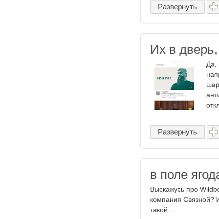
Развернуть
Их в дверь,
Да,
нап
шар
ант
отк
Развернуть
в поле ягод
Выскажусь про Wildb
компания Связной? И
такой ...