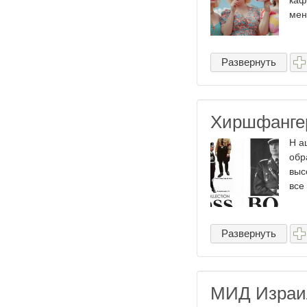
каф
мен
Развернуть
Хиршфангер
Н а
обр
выс
все
Развернуть
МИД Израил