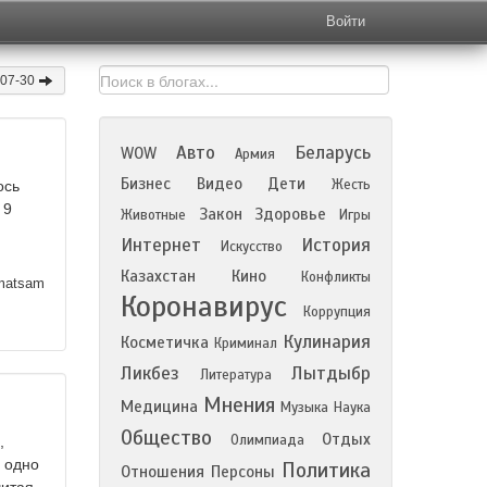
Войти
-07-30
Авто
Беларусь
WOW
Армия
Бизнес
Видео
Дети
Жесть
ось
 9
Закон
Здоровье
Животные
Игры
Интернет
История
Искусство
Казахстан
Кино
Конфликты
atsam
Коронавирус
Коррупция
Кулинария
Косметичка
Криминал
Ликбез
Лытдыбр
Литература
Мнения
Медицина
Музыка
Наука
Общество
Отдых
Олимпиада
,
в одно
Политика
Отношения
Персоны