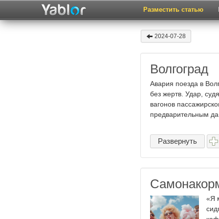
Разместить статью
2024-07-28
Волгоград
Авария поезда в Вол
без жертв. Удар, суд
вагонов пассажирско
предварительным дан
Развернуть
Самонакор
«Я 
сид