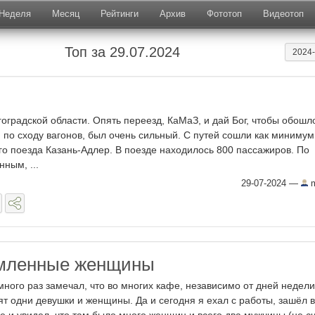
Неделя
Месяц
Рейтинги
Архив
Фототоп
Видеотоп
Топ за 29.07.2024
2024
гоградской области. Опять переезд, КаМаЗ, и дай Бог, чтобы обошл
я по сходу вагонов, был очень сильный. С путей сошли как минимум
го поезда Казань-Адлер. В поезде находилось 800 пассажиров. По
ным, ...
29-07-2024
—
m
мленные женщины
много раз замечал, что во многих кафе, независимо от дней недели
ят одни девушки и женщины. Да и сегодня я ехал с работы, зашёл 