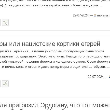
е и увидел, что там было много женщин и всего два мужчины (не с
я). Я не думаю, что женщины зарабатывают больше мужчин. ...
29-07-2024
—
morena_
ы или нацистские кортики егерей
цисткая Германия , в плане униформы госслужащих была почти
азцовым государством. Этого не отнять. Немцы того периода отли
окой культурой ношения формы и холодного оружия. Свою форму
 - и почтальоны и егеря и даже кондукторы и водители автобусов. ...
29-07-2024
—
я пригрозил Эрдогану, что тот може