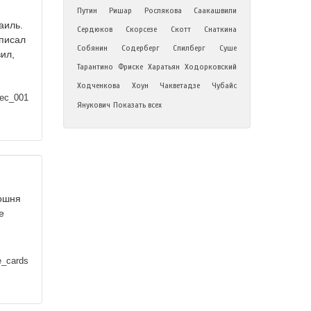
Путин
Ришар
Рослякова
Саакашвили
аиль.
Сердюков
Скорсезе
Скотт
Снаткина
аписал
Собянин
Содерберг
Спилберг
Суше
ил,
Тарантино
Фриске
Харатьян
Ходорковский
Ходченкова
Хоун
Чакветадзе
Чубайс
ec_001
Янукович
Показать всех
мошня
е
e_cards