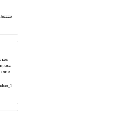
shizzza
 как
опроса
 о чем
olion_1