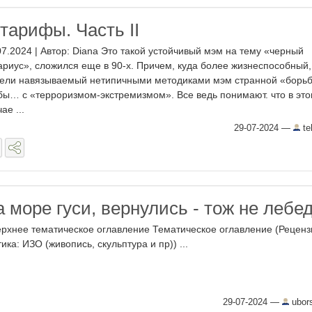
тарифы. Часть II
07.2024 | Автор: Diana Это такой устойчивый мэм на тему «черный
ариус», сложился еще в 90-х. Причем, куда более жизнеспособный,
ели навязываемый нетипичными методиками мэм странной «борь
бы… с «терроризмом-экстремизмом». Все ведь понимают. что в эт
ае ...
29-07-2024
—
te
 море гуси, вернулись - тож не лебе
ерхнее тематическое оглавление Тематическое оглавление (Реценз
тика: ИЗО (живопись, скульптура и пр)) ...
29-07-2024
—
ubor