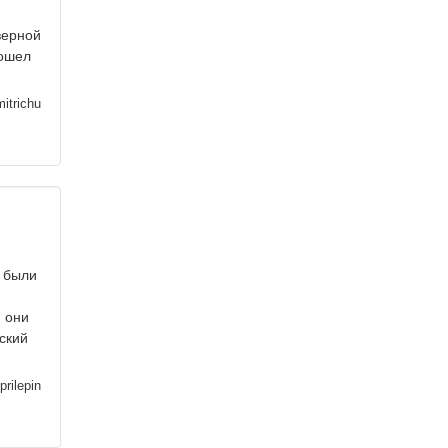
верной
пошел
itrichu
 были
, они
ский
prilepin