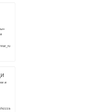
бы»
ом
hnar_ru
ди
ии и
shizzza