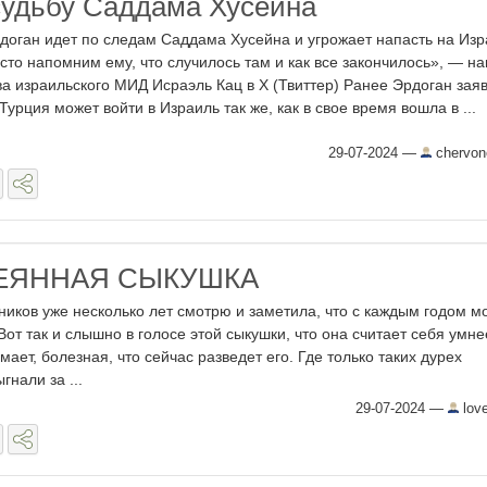
судьбу Саддама Хусейна
доган идет по следам Саддама Хусейна и угрожает напасть на Изр
сто напомним ему, что случилось там и как все закончилось», — н
ва израильского МИД Исраэль Кац в Х (Твиттер) Ранее Эрдоган заяв
 Турция может войти в Израиль так же, как в свое время вошла в ...
29-07-2024
—
chervon
ЕЯННАЯ СЫКУШКА
иков уже несколько лет смотрю и заметила, что с каждым годом 
Вот так и слышно в голосе этой сыкушки, что она считает себя умне
мает, болезная, что сейчас разведет его. Где только таких дурех
гнали за ...
29-07-2024
—
lov