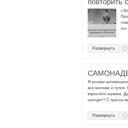
повторить 
«Эр
Про
гла
что
Развернуть
САМОНАД
Я ролики антимошенн
все моложе и тупее. 
взрослого мужика. Ду
находят? С трассы вы
Развернуть