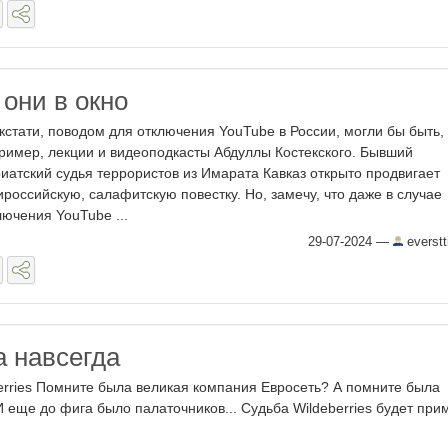
 они в окно
 кстати, поводом для отключения YouTube в России, могли бы быть,
ример, лекции и видеоподкасты Абдуллы Костекского. Бывший
иатский судья террористов из Имарата Кавказ открыто продвигает
ироссийскую, салафитскую повестку. Но, замечу, что даже в случае
лючения YouTube ...
29-07-2024
—
everstt
а навсегда
erries Помните была великая компания Евросеть? А помните была
 еще до фига было палаточников... Судьба Wildeberries будет при