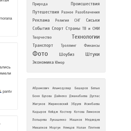
читая
Происшествия
Природа
Путешествия
Разное
Разоблачения
morana
Реклама
Сиськи
Религия
СНГ
События
Спорт
Страны
ТВ и СМИ
Технологии
Творчество
Транспорт
Троллинг
Финансы
Фото
Штуки
Шоубиз
Экономика
Юмор
чались
 имели
Абрамович
Альмодовар
Башаров
Белых
pantv
Боня
Бузова
Дайнеко
Джанабаева
Дуглас
Жигунов
Жириновский
Збруев
Исинбаева
Кадыров
Кейдж
Костнер
Котова
Лимонов
Лопырева
Лукашенко
Машков
Медведев
т
Михалков
Моргун
Немцов
Нолан
Плетнев